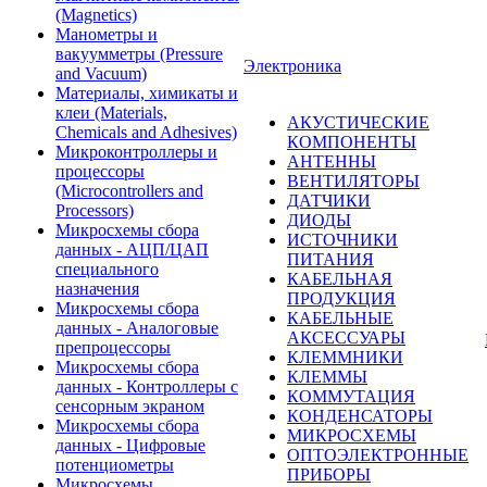
(Magnetics)
Манометры и
вакуумметры (Pressure
Электроника
and Vacuum)
Материалы, химикаты и
клеи (Materials,
АКУСТИЧЕСКИЕ
Chemicals and Adhesives)
КОМПОНЕНТЫ
Микроконтроллеры и
АНТЕННЫ
процессоры
ВЕНТИЛЯТОРЫ
(Microcontrollers and
ДАТЧИКИ
Processors)
ДИОДЫ
Микросхемы сбора
ИСТОЧНИКИ
данных - АЦП/ЦАП
ПИТАНИЯ
специального
КАБЕЛЬНАЯ
назначения
ПРОДУКЦИЯ
Микросхемы сбора
КАБЕЛЬНЫЕ
данных - Аналоговые
АКСЕССУАРЫ
препроцессоры
КЛЕММНИКИ
Микросхемы сбора
КЛЕММЫ
данных - Контроллеры с
КОММУТАЦИЯ
сенсорным экраном
КОНДЕНСАТОРЫ
Микросхемы сбора
МИКРОСХЕМЫ
данных - Цифровые
ОПТОЭЛЕКТРОННЫЕ
потенциометры
ПРИБОРЫ
Микросхемы