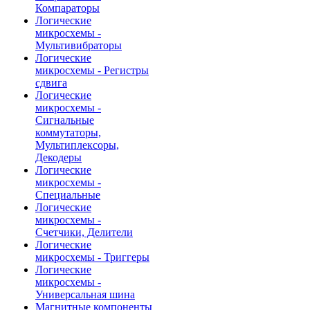
Компараторы
Логические
микросхемы -
Мультивибраторы
Логические
микросхемы - Регистры
сдвига
Логические
микросхемы -
Сигнальные
коммутаторы,
Мультиплексоры,
Декодеры
Логические
микросхемы -
Специальные
Логические
микросхемы -
Счетчики, Делители
Логические
микросхемы - Триггеры
Логические
микросхемы -
Универсальная шина
Магнитные компоненты