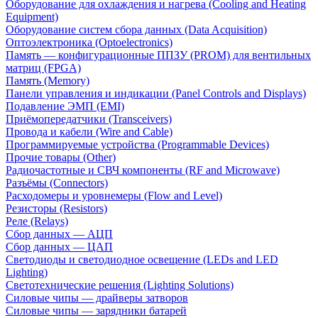
Оборудование для охлаждения и нагрева (Cooling and Heating
Equipment)
Оборудование систем сбора данных (Data Acquisition)
Оптоэлектроника (Optoelectronics)
Память — конфигурационные ППЗУ (PROM) для вентильных
матриц (FPGA)
Память (Memory)
Панели управления и индикации (Panel Controls and Displays)
Подавление ЭМП (EMI)
Приёмопередатчики (Transceivers)
Провода и кабели (Wire and Cable)
Программируемые устройства (Programmable Devices)
Прочие товары (Other)
Радиочастотные и СВЧ компоненты (RF and Microwave)
Разъёмы (Connectors)
Расходомеры и уровнемеры (Flow and Level)
Резисторы (Resistors)
Реле (Relays)
Сбор данных — АЦП
Сбор данных — ЦАП
Светодиоды и светодиодное освещение (LEDs and LED
Lighting)
Светотехнические решения (Lighting Solutions)
Силовые чипы — драйверы затворов
Силовые чипы — зарядники батарей