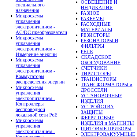
ОСВЕЩЕНИЕ И
специального
ИНДИКАЦИЯ
назначения
РАЗНОЕ
Микросхемы
РАЗЪЕМЫ
управления
РАСХОДНЫЕ
электропитанием -
МАТЕРИАЛЫ
AC/DC преобразователи
РЕЗИСТОРЫ
Микросхемы
РЕЗОНАТОРЫ И
управления
ФИЛЬТРЫ
электропитанием -
РЕЛЕ
Измерение энергии
СКЛАДСКОЕ
Микросхемы
ОБОРУДОВАНИЕ
управления
СЧЕТЧИКИ
электропитанием -
ТИРИСТОРЫ
Коммутаторы
ТРАНЗИСТОРЫ
распределения энергии
ТРАНСФОРМАТОРЫ и
Микросхемы
ДРОССЕЛИ
управления
УСТАНОВОЧНЫЕ
электропитанием -
ИЗДЕЛИЯ
Контроллеры
УСТРОЙСТВА
беспроводной
ЗАЩИТЫ
локальной сети PoE
ФЕРРИТОВЫЕ
Микросхемы
ИЗДЕЛИЯ и МАГНИТЫ
управления
ЩИТОВЫЕ ПРИБОРЫ
электропитанием -
ЭЛЕКТРОВАКУУМНЫЕ
Контроллеры