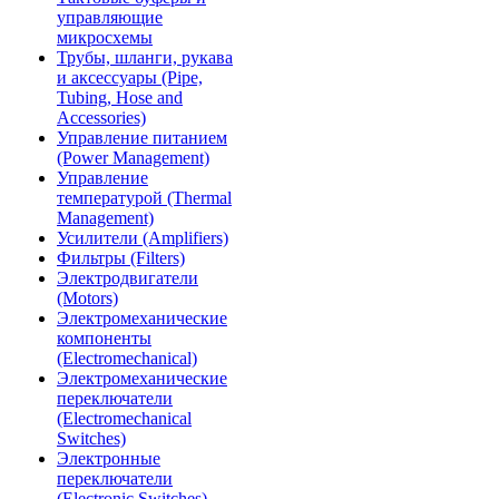
управляющие
микросхемы
Трубы, шланги, рукава
и аксессуары (Pipe,
Tubing, Hose and
Accessories)
Управление питанием
(Power Management)
Управление
температурой (Thermal
Management)
Усилители (Amplifiers)
Фильтры (Filters)
Электродвигатели
(Motors)
Электромеханические
компоненты
(Electromechanical)
Электромеханические
переключатели
(Electromechanical
Switches)
Электронные
переключатели
(Electronic Switches)