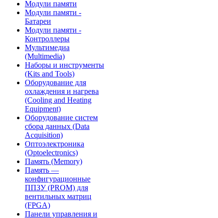
Модули памяти
Модули памяти -
Батареи
Модули памяти -
Контроллеры
Мультимедиа
(Multimedia)
Наборы и инструменты
(Kits and Tools)
Оборудование для
охлаждения и нагрева
(Cooling and Heating
Equipment)
Оборудование систем
сбора данных (Data
Acquisition)
Оптоэлектроника
(Optoelectronics)
Память (Memory)
Память —
конфигурационные
ППЗУ (PROM) для
вентильных матриц
(FPGA)
Панели управления и