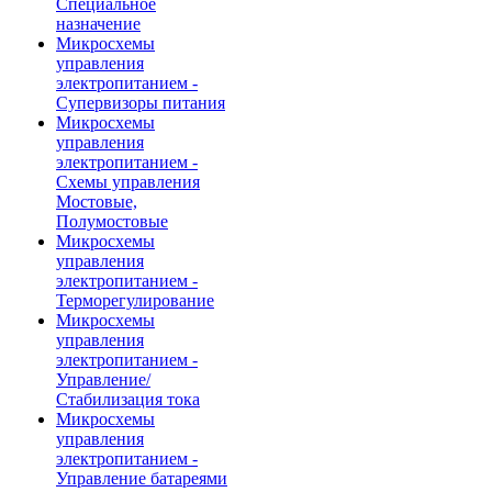
Специальное
назначение
Микросхемы
управления
электропитанием -
Супервизоры питания
Микросхемы
управления
электропитанием -
Схемы управления
Мостовые,
Полумостовые
Микросхемы
управления
электропитанием -
Терморегулирование
Микросхемы
управления
электропитанием -
Управление/
Стабилизация тока
Микросхемы
управления
электропитанием -
Управление батареями