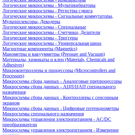
Логические микросхемы - Мультивибраторы
Логические микросхемы - Регистры сдвига
Логические микросхемы - Сигнальные коммутаторы,
Мультиплексоры, Декодеры
Логические микросхемы - Специальные
Логические микросхемы - Счетчики, Делители
Логические микросхемы - Триггеры
Логические микросхемы - Универсальная шина
Магнитные компоненты (Magnetics)
Манометры и вакуумметры (Pressure and Vacuum)
Материалы, химикаты и клеи (Materials, Chemicals and
Adhesives)
Микроконтроллеры и процессоры (Microcontrollers and
Processors)
Микросхемы сбора данных - Аналоговые препроцессоры
Микросхемы сбора данных - АЦП/ЦАП специального
назначения
Микросхемы сбора данных - Контроллеры с сенсорным
экраном
Микросхемы сбора данных - Цифровые потенциометры
Микросхемы специального назначения
Микросхемы управления электропитанием - AC/DC
преобразователи
Микросхемы управления электропитанием - Измерение