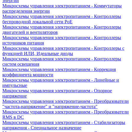
энергии
Микросхемы управления электропитанием - Коммутаторы
распределения энергии
Микросхемы управления электропитанием - Контроллеры
беспроводной локальной сети PoE
Микросхемы управления электропитанием - Контроллеры
двигателей и вентиляторов
Микросхемы управления электропитанием - Контроллеры
источников питания
Микросхемы управления электропитанием - Контроллеры с
функцией ИЛИ, Идеальные диоды
Микросхемы управления электропитанием - Контроллеры
систем освещения
Микросхемы управления электропитанием - Коррекция
коэффициента мощности
Микросхемы управления электропитанием - Линейные и
импульсные
Микросхемы управления электропитанием - Опорное
напряжение
Микросхемы управления электропитанием - Преобразователи
"частота-напряжение" и "напряжение-частота"
Микросхемы управления электропитанием - Преобразователи
RMS в DC
Микросхемы управления электропитанием - Стабилизаторы
напряжения - Специальное назначение