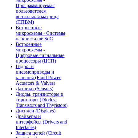
Программируемая
пользователем
вентильная матрица
(ППВМ)
Встроенные
микросхемы - Системы
на кристалле SoC
Встроенные
микросхемы -
Цифровые сигнальные
процессоры (ЦСП)
Гидро- и
пневмоприводы и
клапаны (Fluid Power
Actuators & Valves)
Датчики (Sensors)
Диоды, транзисторы и
тиристоры (Diodes,
Transistors and Thyristors)
Дисплеи (Displays)
Драйверы и
интерфейсы (Drivers and
Interfaces)
Защита цепей (Circuit