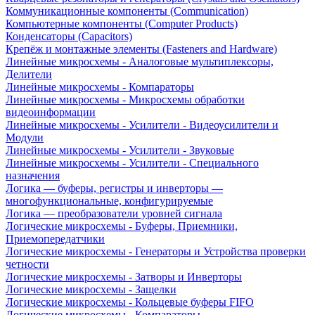
Коммуникационные компоненты (Communication)
Компьютерные компоненты (Computer Products)
Конденсаторы (Capacitors)
Крепёж и монтажные элементы (Fasteners and Hardware)
Линейные микросхемы - Аналоговые мультиплексоры,
Делители
Линейные микросхемы - Компараторы
Линейные микросхемы - Микросхемы обработки
видеоинформации
Линейные микросхемы - Усилители - Видеоусилители и
Модули
Линейные микросхемы - Усилители - Звуковые
Линейные микросхемы - Усилители - Специального
назначения
Логика — буферы, регистры и инверторы —
многофункциональные, конфигурируемые
Логика — преобразователи уровней сигнала
Логические микросхемы - Буферы, Приемники,
Приемопередатчики
Логические микросхемы - Генераторы и Устройства проверки
четности
Логические микросхемы - Затворы и Инверторы
Логические микросхемы - Защелки
Логические микросхемы - Кольцевые буферы FIFO
Логические микросхемы - Компараторы