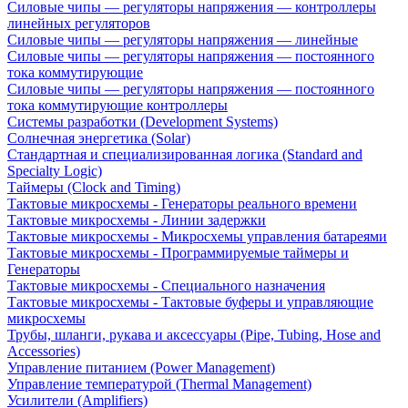
Силовые чипы — регуляторы напряжения — контроллеры
линейных регуляторов
Силовые чипы — регуляторы напряжения — линейные
Силовые чипы — регуляторы напряжения — постоянного
тока коммутирующие
Силовые чипы — регуляторы напряжения — постоянного
тока коммутирующие контроллеры
Системы разработки (Development Systems)
Солнечная энергетика (Solar)
Стандартная и специализированная логика (Standard and
Specialty Logic)
Таймеры (Clock and Timing)
Тактовые микросхемы - Генераторы реального времени
Тактовые микросхемы - Линии задержки
Тактовые микросхемы - Микросхемы управления батареями
Тактовые микросхемы - Программируемые таймеры и
Генераторы
Тактовые микросхемы - Специального назначения
Тактовые микросхемы - Тактовые буферы и управляющие
микросхемы
Трубы, шланги, рукава и аксессуары (Pipe, Tubing, Hose and
Accessories)
Управление питанием (Power Management)
Управление температурой (Thermal Management)
Усилители (Amplifiers)