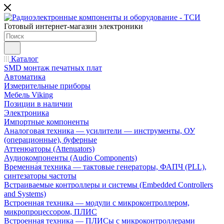
Готовый интернет-магазин электроники
Каталог
SMD монтаж печатных плат
Автоматика
Измерительные приборы
Мебель Viking
Позиции в наличии
Электроника
Импортные компоненты
Аналоговая техника — усилители — инструменты, ОУ
(операционные), буферные
Аттенюаторы (Attenuators)
Аудиокомпоненты (Audio Components)
Временна́я техника — тактовые генераторы, ФАПЧ (PLL),
синтезаторы частоты
Встраиваемые контроллеры и системы (Embedded Controllers
and Systems)
Встроенная техника — модули с микроконтроллером,
микропроцессором, ПЛИС
Встроенная техника — ПЛИСы с микроконтроллерами