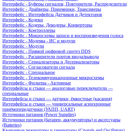
Интерфейс - Буферы сигналов, Повторители, Распределители
Интерфейс - Драйверы, Приемники, Трансиверы
Интерфейс - Интерфейсы Датчиков и Детекторов
Интерфейс - Кодеки
Интерфейс - Кодеры, Декодеры, Конверторы
Интерфейс - Контроллеры
Интерфейс - Микросхемы записи и воспроизведения голоса
Интерфейс - Модемы - ИС и модули
Интерфейс - Модули
Интерфейс - Прямой цифровой синтез DDS
Интерфейс - Расширители портов ввода/вывода
Интерфейс - Сериализаторы и Десериализаторы
Интерфейс - Согласователи сигнала
Интерфейс - Специальное
Интерфейс - Телекоммуникационные микросхемы
Интерфейс - Фильтры - Активные
Интерфейсы и стыки — аналоговые переключатели —
специальные
Интерфейсы и стыки — датчики, ёмкостные (касания)
Интерфейсы и стыки — универсальные асинхронные
приёмопередатчики (УАПП, UART)
Источники питания (Power Supplies)
Источники питания (батареи, аккумуляторы) и аксессуары
(Batteries)
Кварцевые резонаторы и генераторы (Crystals and Oscillators)