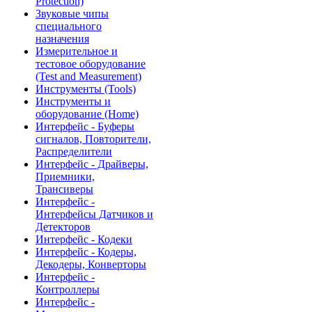
Protection)
Звуковые чипы
специального
назначения
Измерительное и
тестовое оборудование
(Test and Measurement)
Инструменты (Tools)
Инструменты и
оборудование (Home)
Интерфейс - Буферы
сигналов, Повторители,
Распределители
Интерфейс - Драйверы,
Приемники,
Трансиверы
Интерфейс -
Интерфейсы Датчиков и
Детекторов
Интерфейс - Кодеки
Интерфейс - Кодеры,
Декодеры, Конверторы
Интерфейс -
Контроллеры
Интерфейс -