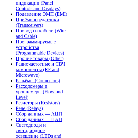
индикации (Panel
Controls and Displays)
Подавление ЭМП (EMI)
Приёмопередатчики
(Transceivers)
Провода и кабели (Wire
and Cable)
Программируемые
устройства
(Programmable Devices)
Прочие товары (Other)
Радиочастотные и СВЧ
компоненты (RF and
Microwave)
Разъёмы (Connectors)
Расходомеры и
уровнемеры (Flow and
Level)
Резисторы (Resistors)
Реле (Relays)
Сбор данных — АЦП
Сбор данных — ЦАП
Светодиоды и
светодиодное
освещение (LEDs and