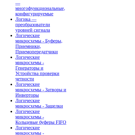
—
многофункциональные,
конфигурируемые
Логика —
преобразователи
уровней сигнала
Логические
микросхемы - Буферы,
Приемники,
Приемопередатчики
Логические
микросхемы -
Генераторы и
Устройства проверки
четности
Логические
микросхемы - Затворы и
Инверторы
Логические
микросхемы - Защелки
Логические
микросхемы -
Кольцевые буферы FIFO
Логические
микросхемы -