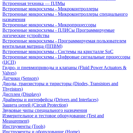
Встроенная техника — ПЛМы
Встроенные микросхемы - Микроконтроллеры
Встроенные микросхемы - Микроконтроллеры специального
назначения
Встроенные микросхемы - Микропроцессоры
Встроенные микросхемы - ПЛИСы Программируемые
логические устройства
Встроенные микросхемы - Программируемая пользователем
вентильная матрица (ППВМ)
Встроенные микросхемы - Системы на кристалле SoC
Встроенные микросхемы - Цифровые сигнальные процессоры
(ЦСП)
Гидро- и пневмоприводы и клапаны (Fluid Power Actuators &
Valves)
Датчики (Sensors)
Диоды, транзисторы и тиристоры (Diodes, Transistors and
Thyristors)
Дисплеи (Displays)
Драйверы и интерфейсы (Drivers and Interfaces)
Защита цепей (Circuit Protection)
Звуковые чипы специального назначения
Измерительное и тестовое оборудование (Test and
Measurement)
Инструменты (Tools)
Инструменты и оборудование (Home)