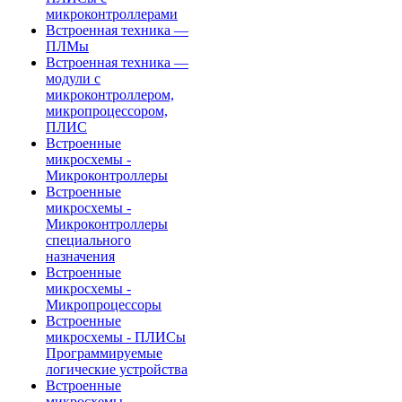
микроконтроллерами
Встроенная техника —
ПЛМы
Встроенная техника —
модули с
микроконтроллером,
микропроцессором,
ПЛИС
Встроенные
микросхемы -
Микроконтроллеры
Встроенные
микросхемы -
Микроконтроллеры
специального
назначения
Встроенные
микросхемы -
Микропроцессоры
Встроенные
микросхемы - ПЛИСы
Программируемые
логические устройства
Встроенные
микросхемы -