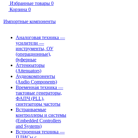
Избранные товары
0
Корзина
0
Импортные компоненты
Аналоговая техника —
усилители —
инструменты, ОУ
(операционные),
буферные
Аттенюаторы
(Attenuators)
Аудиокомпоненты
(Audio Components)
Временна́я техника —
тактовые генераторы,
ФАПЧ (PLL),
синтезаторы частоты
Встраиваемые
контроллеры и системы
(Embedded Controllers
and Systems)
Встроенная техника —
ПЛИСы с