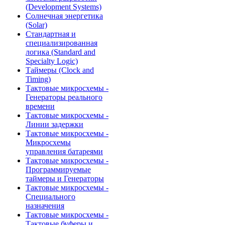
(Development Systems)
Солнечная энергетика
(Solar)
Стандартная и
специализированная
логика (Standard and
Specialty Logic)
Таймеры (Clock and
Timing)
Тактовые микросхемы -
Генераторы реального
времени
Тактовые микросхемы -
Линии задержки
Тактовые микросхемы -
Микросхемы
управления батареями
Тактовые микросхемы -
Программируемые
таймеры и Генераторы
Тактовые микросхемы -
Специального
назначения
Тактовые микросхемы -
Тактовые буферы и