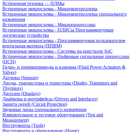
Встроенная техника — ПЛМы
Встроенные микросхемы - Микроконтроллеры
Встроенные микросхемы - Микроконтроллеры специального
назначения
Встроенные микросхемы - Микропроцессоры
Встроенные микросхемы - ПЛИСы Программируемые
логические устройства
Встроенные микросхемы - Программируемая пользователем
вентильная матрица (ППВМ)
Встроенные микросхемы - Системы на кристалле SoC
Встроенные микросхемы - Цифровые сигнальные процессоры
(ЦСП)
Гидро- и пневмоприводы и клапаны (Fluid Power Actuators &
Valves)
Датчики (Sensors)
Диоды, транзисторы и тиристоры (Diodes, Transistors and
Thyristors)
Дисплеи (Displays)
Драйверы и интерфейсы (Drivers and Interfaces)
Защита цепей (Circuit Protection)
Звуковые чипы специального назначения
Измерительное и тестовое оборудование (Test and
Measurement)
Инструменты (Tools)
Инструменты и оборудование (Home)