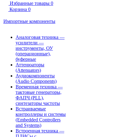
Избранные товары
0
Корзина
0
Импортные компоненты
Аналоговая техника —
усилители —
инструменты, ОУ
(операционные),
буферные
Аттенюаторы
(Attenuators)
Аудиокомпоненты
(Audio Components)
Временна́я техника —
тактовые генераторы,
ФАПЧ (PLL),
синтезаторы частоты
Встраиваемые
контроллеры и системы
(Embedded Controllers
and Systems)
Встроенная техника —
ПЛИСы с