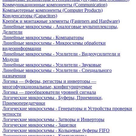
Коммуникационные компоненты (Communication)
Компьютерные компоненты (Computer Products)
Конденсаторы (Capacitors)
Крепёж и монтажные элементы (Fasteners and Hardware)
Линейные микросхемы - Аналоговые мультиплексоры,
Делители
Линейные микросхемы - Компараторы
Линейные микросхемы - Микросхемы обработки
видеоинформации
Линейные микросхемы - Усилители - Видеоусилители и
Модули
Линейные микросхемы - Усилители - Звуковые
Линейные микросхемы - Усилители - Специального
назначения
Логика — буферы, регистры и инверторы —
многофункциональные, конфигурируемые
Логика — преобразователи уровней сигнала
Логические микросхемы - Буферы, Приемники,
Приемопередатчики
Логические микросхемы - Генераторы и Устройства проверки
четности
Логические микросхемы - Затворы и Инверторы
Логические микросхемы - Защелки
Логические микросхемы - Кольцевые буферы FIFO
Логические микросхемы - Компараторы