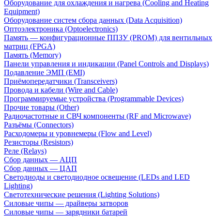
Оборудование для охлаждения и нагрева (Cooling and Heating
Equipment)
Оборудование систем сбора данных (Data Acquisition)
Оптоэлектроника (Optoelectronics)
Память — конфигурационные ППЗУ (PROM) для вентильных
матриц (FPGA)
Память (Memory)
Панели управления и индикации (Panel Controls and Displays)
Подавление ЭМП (EMI)
Приёмопередатчики (Transceivers)
Провода и кабели (Wire and Cable)
Программируемые устройства (Programmable Devices)
Прочие товары (Other)
Радиочастотные и СВЧ компоненты (RF and Microwave)
Разъёмы (Connectors)
Расходомеры и уровнемеры (Flow and Level)
Резисторы (Resistors)
Реле (Relays)
Сбор данных — АЦП
Сбор данных — ЦАП
Светодиоды и светодиодное освещение (LEDs and LED
Lighting)
Светотехнические решения (Lighting Solutions)
Силовые чипы — драйверы затворов
Силовые чипы — зарядники батарей