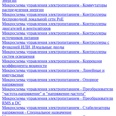
энергии
Микросхемы управления электропитанием - Коммутаторы
распределения энергии
Микросхемы управления электропитанием - Контроллеры
беспроводной локальной сети PoE
Микросхемы управления электропитанием - Контроллеры
двигателей и вентиляторов
Микросхемы управления электропитанием - Контроллеры
источников питания
Микросхемы управления электропитанием - Контроллеры с
функцией ИЛИ, Идеальные диоды
Микросхемы управления электропитанием - Контроллеры
систем освещения
Микросхемы управления электропитанием - Коррекция
коэффициента мощности
Микросхемы управления электропитанием - Линейные и
импульсные
Микросхемы управления электропитанием - Опорное
напряжение
Микросхемы управления электропитанием - Преобразователи
"частота-напряжение" и "напряжение-частота"
Микросхемы управления электропитанием - Преобразователи
RMS в DC
Микросхемы управления электропитанием - Стабилизаторы
напряжения - Специальное назначение