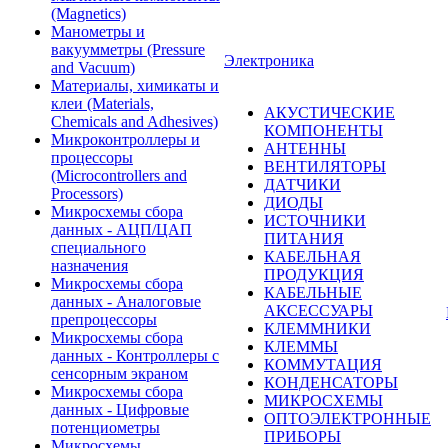
(Magnetics)
Манометры и
вакуумметры (Pressure
Электроника
and Vacuum)
Материалы, химикаты и
клеи (Materials,
АКУСТИЧЕСКИЕ
Chemicals and Adhesives)
КОМПОНЕНТЫ
Микроконтроллеры и
АНТЕННЫ
процессоры
ВЕНТИЛЯТОРЫ
(Microcontrollers and
ДАТЧИКИ
Processors)
ДИОДЫ
Микросхемы сбора
ИСТОЧНИКИ
данных - АЦП/ЦАП
ПИТАНИЯ
специального
КАБЕЛЬНАЯ
назначения
ПРОДУКЦИЯ
Микросхемы сбора
КАБЕЛЬНЫЕ
данных - Аналоговые
АКСЕССУАРЫ
препроцессоры
КЛЕММНИКИ
Микросхемы сбора
КЛЕММЫ
данных - Контроллеры с
КОММУТАЦИЯ
сенсорным экраном
КОНДЕНСАТОРЫ
Микросхемы сбора
МИКРОСХЕМЫ
данных - Цифровые
ОПТОЭЛЕКТРОННЫЕ
потенциометры
ПРИБОРЫ
Микросхемы