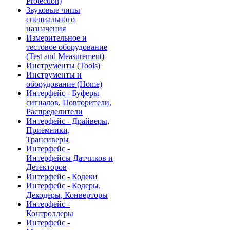
Protection)
Звуковые чипы
специального
назначения
Измерительное и
тестовое оборудование
(Test and Measurement)
Инструменты (Tools)
Инструменты и
оборудование (Home)
Интерфейс - Буферы
сигналов, Повторители,
Распределители
Интерфейс - Драйверы,
Приемники,
Трансиверы
Интерфейс -
Интерфейсы Датчиков и
Детекторов
Интерфейс - Кодеки
Интерфейс - Кодеры,
Декодеры, Конверторы
Интерфейс -
Контроллеры
Интерфейс -