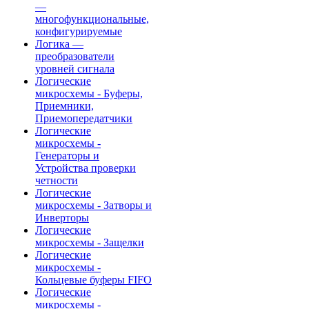
—
многофункциональные,
конфигурируемые
Логика —
преобразователи
уровней сигнала
Логические
микросхемы - Буферы,
Приемники,
Приемопередатчики
Логические
микросхемы -
Генераторы и
Устройства проверки
четности
Логические
микросхемы - Затворы и
Инверторы
Логические
микросхемы - Защелки
Логические
микросхемы -
Кольцевые буферы FIFO
Логические
микросхемы -