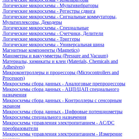
Логические микросхемы - Мультивибраторы
Логические микросхемы - Регистры сдвига
Логические микросхемы - Сигнальные коммутаторы,
Мультиплексоры, Декодеры
Логические микросхемы - Специальные
Логические микросхемы - Счетчики, Делители
Логические микросхемы - Триггеры
Логические микросхемы - Универсальная шина
Магнитные компоненты (Magnetics)
Манометры и вакуумметры (Pressure and Vacuum)
Материалы, химикаты и клеи (Materials, Chemicals and
Adhesives)
Микроконтроллеры и процессоры (Microcontrollers and
Processors)
Микросхемы сбора данных - Аналоговые препроцессоры
Микросхемы сбора данных - АЦП/ЦАП специального
назначения
Микросхемы сбора данных - Контроллеры с сенсорным
экраном
Микросхемы сбора данных - Цифровые потенциометры
Микросхемы специального назначения
Микросхемы управления электропитанием - AC/DC
преобразователи
Микросхемы управления электропитанием - Измерение