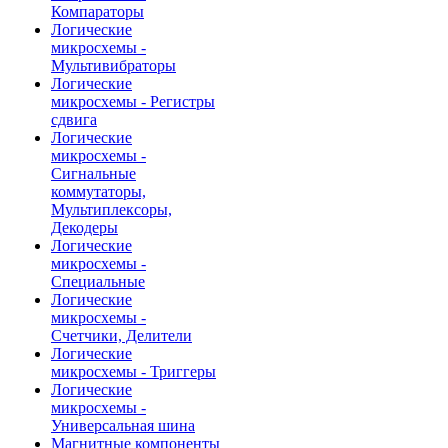
Компараторы
Логические
микросхемы -
Мультивибраторы
Логические
микросхемы - Регистры
сдвига
Логические
микросхемы -
Сигнальные
коммутаторы,
Мультиплексоры,
Декодеры
Логические
микросхемы -
Специальные
Логические
микросхемы -
Счетчики, Делители
Логические
микросхемы - Триггеры
Логические
микросхемы -
Универсальная шина
Магнитные компоненты