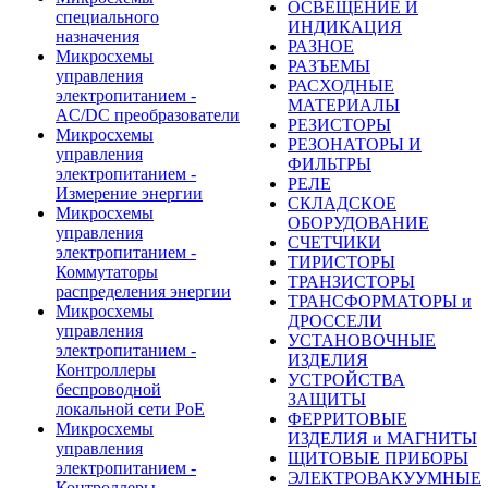
ОСВЕЩЕНИЕ И
специального
ИНДИКАЦИЯ
назначения
РАЗНОЕ
Микросхемы
РАЗЪЕМЫ
управления
РАСХОДНЫЕ
электропитанием -
МАТЕРИАЛЫ
AC/DC преобразователи
РЕЗИСТОРЫ
Микросхемы
РЕЗОНАТОРЫ И
управления
ФИЛЬТРЫ
электропитанием -
РЕЛЕ
Измерение энергии
СКЛАДСКОЕ
Микросхемы
ОБОРУДОВАНИЕ
управления
СЧЕТЧИКИ
электропитанием -
ТИРИСТОРЫ
Коммутаторы
ТРАНЗИСТОРЫ
распределения энергии
ТРАНСФОРМАТОРЫ и
Микросхемы
ДРОССЕЛИ
управления
УСТАНОВОЧНЫЕ
электропитанием -
ИЗДЕЛИЯ
Контроллеры
УСТРОЙСТВА
беспроводной
ЗАЩИТЫ
локальной сети PoE
ФЕРРИТОВЫЕ
Микросхемы
ИЗДЕЛИЯ и МАГНИТЫ
управления
ЩИТОВЫЕ ПРИБОРЫ
электропитанием -
ЭЛЕКТРОВАКУУМНЫЕ
Контроллеры