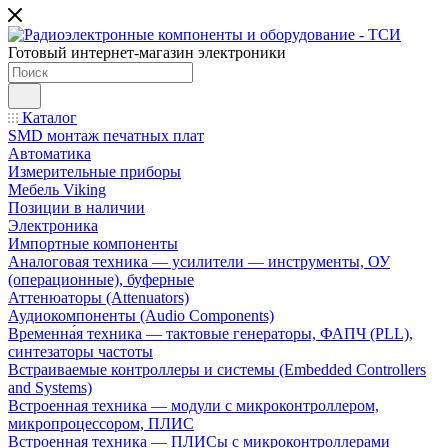
Готовый интернет-магазин электроники
Каталог
SMD монтаж печатных плат
Автоматика
Измерительные приборы
Мебель Viking
Позиции в наличии
Электроника
Импортные компоненты
Аналоговая техника — усилители — инструменты, ОУ
(операционные), буферные
Аттенюаторы (Attenuators)
Аудиокомпоненты (Audio Components)
Временна́я техника — тактовые генераторы, ФАПЧ (PLL),
синтезаторы частоты
Встраиваемые контроллеры и системы (Embedded Controllers
and Systems)
Встроенная техника — модули с микроконтроллером,
микропроцессором, ПЛИС
Встроенная техника — ПЛИСы с микроконтроллерами