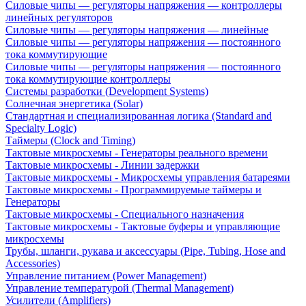
Силовые чипы — регуляторы напряжения — контроллеры
линейных регуляторов
Силовые чипы — регуляторы напряжения — линейные
Силовые чипы — регуляторы напряжения — постоянного
тока коммутирующие
Силовые чипы — регуляторы напряжения — постоянного
тока коммутирующие контроллеры
Системы разработки (Development Systems)
Солнечная энергетика (Solar)
Стандартная и специализированная логика (Standard and
Specialty Logic)
Таймеры (Clock and Timing)
Тактовые микросхемы - Генераторы реального времени
Тактовые микросхемы - Линии задержки
Тактовые микросхемы - Микросхемы управления батареями
Тактовые микросхемы - Программируемые таймеры и
Генераторы
Тактовые микросхемы - Специального назначения
Тактовые микросхемы - Тактовые буферы и управляющие
микросхемы
Трубы, шланги, рукава и аксессуары (Pipe, Tubing, Hose and
Accessories)
Управление питанием (Power Management)
Управление температурой (Thermal Management)
Усилители (Amplifiers)