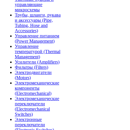
управляющие
микросхемы
Трубы, шланги, рукава
и аксессуары (Pipe,
Tubing, Hose and
Accessories)
Управление питанием
(Power Management)
Управление
температурой (Thermal
Management)
Усилители (Amplifiers)
Фильтры (Filters)
Электродвигатели
(Motors)
Электромеханические
компоненты
(Electromechanical)
Электромеханические
переключатели
(Electromechanical
Switches)
Электронные
переключатели
(Electronic Switches)