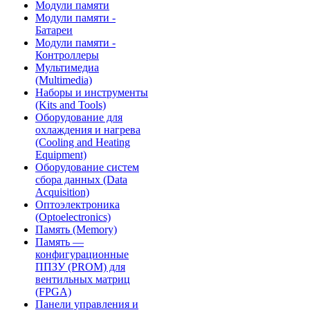
Модули памяти
Модули памяти -
Батареи
Модули памяти -
Контроллеры
Мультимедиа
(Multimedia)
Наборы и инструменты
(Kits and Tools)
Оборудование для
охлаждения и нагрева
(Cooling and Heating
Equipment)
Оборудование систем
сбора данных (Data
Acquisition)
Оптоэлектроника
(Optoelectronics)
Память (Memory)
Память —
конфигурационные
ППЗУ (PROM) для
вентильных матриц
(FPGA)
Панели управления и