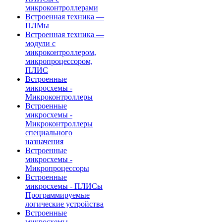
микроконтроллерами
Встроенная техника —
ПЛМы
Встроенная техника —
модули с
микроконтроллером,
микропроцессором,
ПЛИС
Встроенные
микросхемы -
Микроконтроллеры
Встроенные
микросхемы -
Микроконтроллеры
специального
назначения
Встроенные
микросхемы -
Микропроцессоры
Встроенные
микросхемы - ПЛИСы
Программируемые
логические устройства
Встроенные
микросхемы -