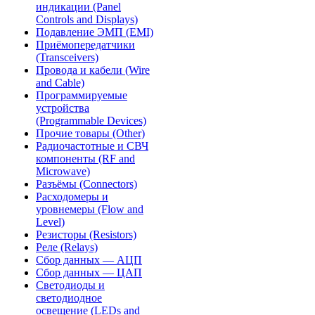
индикации (Panel
Controls and Displays)
Подавление ЭМП (EMI)
Приёмопередатчики
(Transceivers)
Провода и кабели (Wire
and Cable)
Программируемые
устройства
(Programmable Devices)
Прочие товары (Other)
Радиочастотные и СВЧ
компоненты (RF and
Microwave)
Разъёмы (Connectors)
Расходомеры и
уровнемеры (Flow and
Level)
Резисторы (Resistors)
Реле (Relays)
Сбор данных — АЦП
Сбор данных — ЦАП
Светодиоды и
светодиодное
освещение (LEDs and