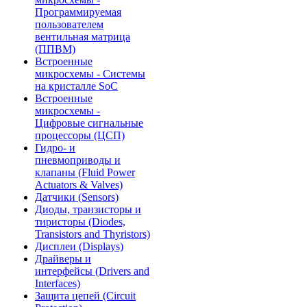
Программируемая
пользователем
вентильная матрица
(ППВМ)
Встроенные
микросхемы - Системы
на кристалле SoC
Встроенные
микросхемы -
Цифровые сигнальные
процессоры (ЦСП)
Гидро- и
пневмоприводы и
клапаны (Fluid Power
Actuators & Valves)
Датчики (Sensors)
Диоды, транзисторы и
тиристоры (Diodes,
Transistors and Thyristors)
Дисплеи (Displays)
Драйверы и
интерфейсы (Drivers and
Interfaces)
Защита цепей (Circuit