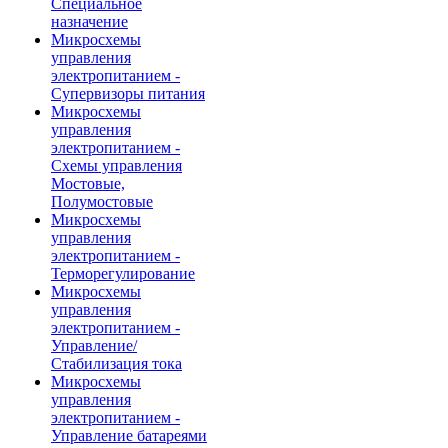
Специальное
назначение
Микросхемы
управления
электропитанием -
Супервизоры питания
Микросхемы
управления
электропитанием -
Схемы управления
Мостовые,
Полумостовые
Микросхемы
управления
электропитанием -
Терморегулирование
Микросхемы
управления
электропитанием -
Управление/
Стабилизация тока
Микросхемы
управления
электропитанием -
Управление батареями