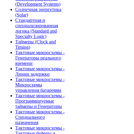
(Development Systems)
Солнечная энергетика
(Solar)
Стандартная и
специализированная
логика (Standard and
Specialty Logic)
Таймеры (Clock and
Timing)
Тактовые микросхемы -
Генераторы реального
времени
Тактовые микросхемы -
Линии задержки
Тактовые микросхемы -
Микросхемы
управления батареями
Тактовые микросхемы -
Программируемые
таймеры и Генераторы
Тактовые микросхемы -
Специального
назначения
Тактовые микросхемы -
Тактовые буферы и