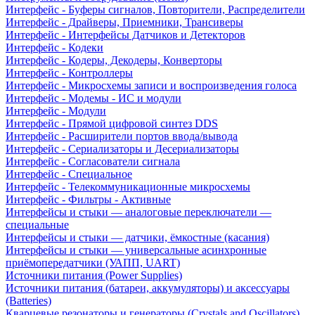
Интерфейс - Буферы сигналов, Повторители, Распределители
Интерфейс - Драйверы, Приемники, Трансиверы
Интерфейс - Интерфейсы Датчиков и Детекторов
Интерфейс - Кодеки
Интерфейс - Кодеры, Декодеры, Конверторы
Интерфейс - Контроллеры
Интерфейс - Микросхемы записи и воспроизведения голоса
Интерфейс - Модемы - ИС и модули
Интерфейс - Модули
Интерфейс - Прямой цифровой синтез DDS
Интерфейс - Расширители портов ввода/вывода
Интерфейс - Сериализаторы и Десериализаторы
Интерфейс - Согласователи сигнала
Интерфейс - Специальное
Интерфейс - Телекоммуникационные микросхемы
Интерфейс - Фильтры - Активные
Интерфейсы и стыки — аналоговые переключатели —
специальные
Интерфейсы и стыки — датчики, ёмкостные (касания)
Интерфейсы и стыки — универсальные асинхронные
приёмопередатчики (УАПП, UART)
Источники питания (Power Supplies)
Источники питания (батареи, аккумуляторы) и аксессуары
(Batteries)
Кварцевые резонаторы и генераторы (Crystals and Oscillators)