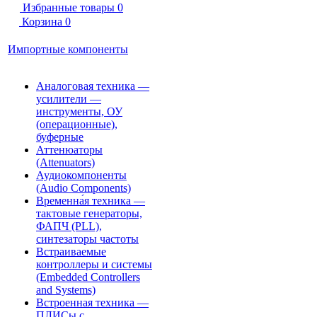
Избранные товары
0
Корзина
0
Импортные компоненты
Аналоговая техника —
усилители —
инструменты, ОУ
(операционные),
буферные
Аттенюаторы
(Attenuators)
Аудиокомпоненты
(Audio Components)
Временна́я техника —
тактовые генераторы,
ФАПЧ (PLL),
синтезаторы частоты
Встраиваемые
контроллеры и системы
(Embedded Controllers
and Systems)
Встроенная техника —
ПЛИСы с