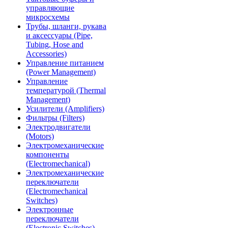
управляющие
микросхемы
Трубы, шланги, рукава
и аксессуары (Pipe,
Tubing, Hose and
Accessories)
Управление питанием
(Power Management)
Управление
температурой (Thermal
Management)
Усилители (Amplifiers)
Фильтры (Filters)
Электродвигатели
(Motors)
Электромеханические
компоненты
(Electromechanical)
Электромеханические
переключатели
(Electromechanical
Switches)
Электронные
переключатели
(Electronic Switches)