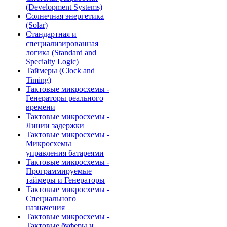
(Development Systems)
Солнечная энергетика
(Solar)
Стандартная и
специализированная
логика (Standard and
Specialty Logic)
Таймеры (Clock and
Timing)
Тактовые микросхемы -
Генераторы реального
времени
Тактовые микросхемы -
Линии задержки
Тактовые микросхемы -
Микросхемы
управления батареями
Тактовые микросхемы -
Программируемые
таймеры и Генераторы
Тактовые микросхемы -
Специального
назначения
Тактовые микросхемы -
Тактовые буферы и