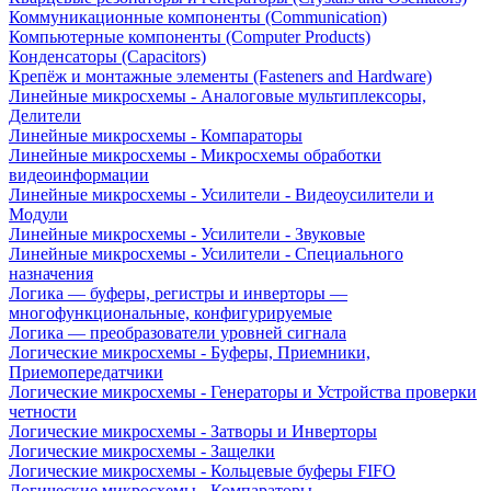
Коммуникационные компоненты (Communication)
Компьютерные компоненты (Computer Products)
Конденсаторы (Capacitors)
Крепёж и монтажные элементы (Fasteners and Hardware)
Линейные микросхемы - Аналоговые мультиплексоры,
Делители
Линейные микросхемы - Компараторы
Линейные микросхемы - Микросхемы обработки
видеоинформации
Линейные микросхемы - Усилители - Видеоусилители и
Модули
Линейные микросхемы - Усилители - Звуковые
Линейные микросхемы - Усилители - Специального
назначения
Логика — буферы, регистры и инверторы —
многофункциональные, конфигурируемые
Логика — преобразователи уровней сигнала
Логические микросхемы - Буферы, Приемники,
Приемопередатчики
Логические микросхемы - Генераторы и Устройства проверки
четности
Логические микросхемы - Затворы и Инверторы
Логические микросхемы - Защелки
Логические микросхемы - Кольцевые буферы FIFO
Логические микросхемы - Компараторы