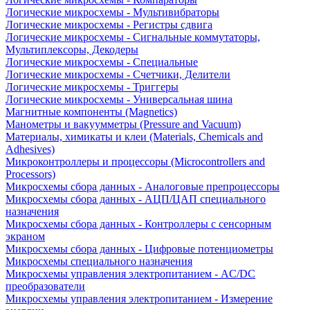
Логические микросхемы - Мультивибраторы
Логические микросхемы - Регистры сдвига
Логические микросхемы - Сигнальные коммутаторы,
Мультиплексоры, Декодеры
Логические микросхемы - Специальные
Логические микросхемы - Счетчики, Делители
Логические микросхемы - Триггеры
Логические микросхемы - Универсальная шина
Магнитные компоненты (Magnetics)
Манометры и вакуумметры (Pressure and Vacuum)
Материалы, химикаты и клеи (Materials, Chemicals and
Adhesives)
Микроконтроллеры и процессоры (Microcontrollers and
Processors)
Микросхемы сбора данных - Аналоговые препроцессоры
Микросхемы сбора данных - АЦП/ЦАП специального
назначения
Микросхемы сбора данных - Контроллеры с сенсорным
экраном
Микросхемы сбора данных - Цифровые потенциометры
Микросхемы специального назначения
Микросхемы управления электропитанием - AC/DC
преобразователи
Микросхемы управления электропитанием - Измерение