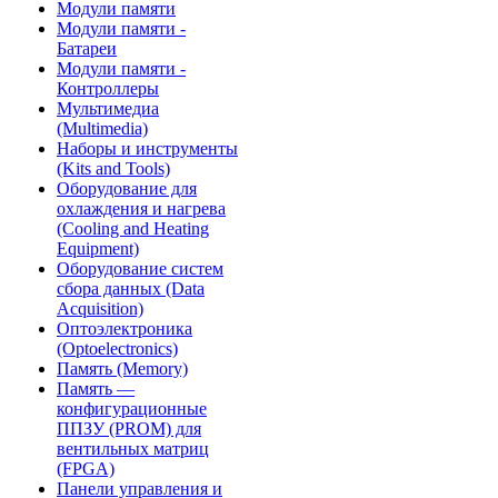
Модули памяти
Модули памяти -
Батареи
Модули памяти -
Контроллеры
Мультимедиа
(Multimedia)
Наборы и инструменты
(Kits and Tools)
Оборудование для
охлаждения и нагрева
(Cooling and Heating
Equipment)
Оборудование систем
сбора данных (Data
Acquisition)
Оптоэлектроника
(Optoelectronics)
Память (Memory)
Память —
конфигурационные
ППЗУ (PROM) для
вентильных матриц
(FPGA)
Панели управления и