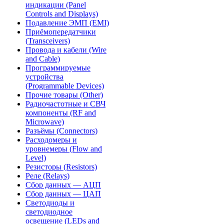
индикации (Panel
Controls and Displays)
Подавление ЭМП (EMI)
Приёмопередатчики
(Transceivers)
Провода и кабели (Wire
and Cable)
Программируемые
устройства
(Programmable Devices)
Прочие товары (Other)
Радиочастотные и СВЧ
компоненты (RF and
Microwave)
Разъёмы (Connectors)
Расходомеры и
уровнемеры (Flow and
Level)
Резисторы (Resistors)
Реле (Relays)
Сбор данных — АЦП
Сбор данных — ЦАП
Светодиоды и
светодиодное
освещение (LEDs and