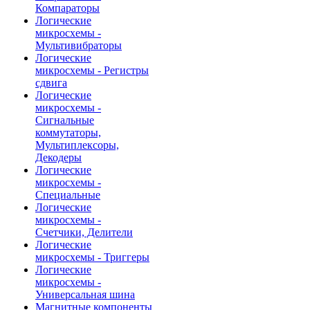
Компараторы
Логические
микросхемы -
Мультивибраторы
Логические
микросхемы - Регистры
сдвига
Логические
микросхемы -
Сигнальные
коммутаторы,
Мультиплексоры,
Декодеры
Логические
микросхемы -
Специальные
Логические
микросхемы -
Счетчики, Делители
Логические
микросхемы - Триггеры
Логические
микросхемы -
Универсальная шина
Магнитные компоненты