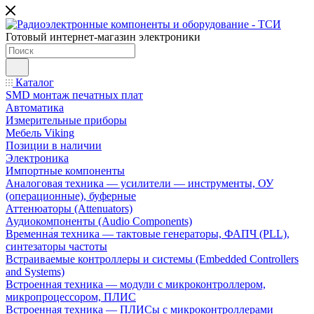
Готовый интернет-магазин электроники
Каталог
SMD монтаж печатных плат
Автоматика
Измерительные приборы
Мебель Viking
Позиции в наличии
Электроника
Импортные компоненты
Аналоговая техника — усилители — инструменты, ОУ
(операционные), буферные
Аттенюаторы (Attenuators)
Аудиокомпоненты (Audio Components)
Временна́я техника — тактовые генераторы, ФАПЧ (PLL),
синтезаторы частоты
Встраиваемые контроллеры и системы (Embedded Controllers
and Systems)
Встроенная техника — модули с микроконтроллером,
микропроцессором, ПЛИС
Встроенная техника — ПЛИСы с микроконтроллерами