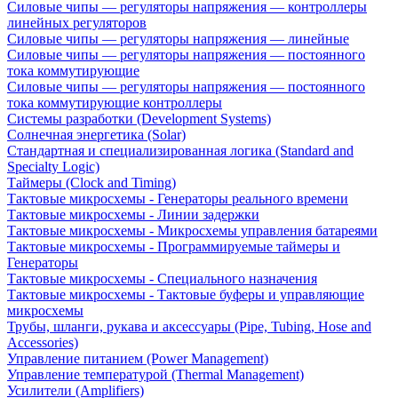
Силовые чипы — регуляторы напряжения — контроллеры
линейных регуляторов
Силовые чипы — регуляторы напряжения — линейные
Силовые чипы — регуляторы напряжения — постоянного
тока коммутирующие
Силовые чипы — регуляторы напряжения — постоянного
тока коммутирующие контроллеры
Системы разработки (Development Systems)
Солнечная энергетика (Solar)
Стандартная и специализированная логика (Standard and
Specialty Logic)
Таймеры (Clock and Timing)
Тактовые микросхемы - Генераторы реального времени
Тактовые микросхемы - Линии задержки
Тактовые микросхемы - Микросхемы управления батареями
Тактовые микросхемы - Программируемые таймеры и
Генераторы
Тактовые микросхемы - Специального назначения
Тактовые микросхемы - Тактовые буферы и управляющие
микросхемы
Трубы, шланги, рукава и аксессуары (Pipe, Tubing, Hose and
Accessories)
Управление питанием (Power Management)
Управление температурой (Thermal Management)
Усилители (Amplifiers)