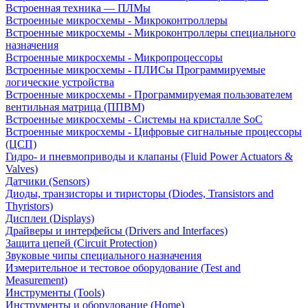
Встроенная техника — ПЛМы
Встроенные микросхемы - Микроконтроллеры
Встроенные микросхемы - Микроконтроллеры специального
назначения
Встроенные микросхемы - Микропроцессоры
Встроенные микросхемы - ПЛИСы Программируемые
логические устройства
Встроенные микросхемы - Программируемая пользователем
вентильная матрица (ППВМ)
Встроенные микросхемы - Системы на кристалле SoC
Встроенные микросхемы - Цифровые сигнальные процессоры
(ЦСП)
Гидро- и пневмоприводы и клапаны (Fluid Power Actuators &
Valves)
Датчики (Sensors)
Диоды, транзисторы и тиристоры (Diodes, Transistors and
Thyristors)
Дисплеи (Displays)
Драйверы и интерфейсы (Drivers and Interfaces)
Защита цепей (Circuit Protection)
Звуковые чипы специального назначения
Измерительное и тестовое оборудование (Test and
Measurement)
Инструменты (Tools)
Инструменты и оборудование (Home)