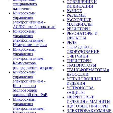
ОСВЕЩЕНИЕ И
специального
ИНДИКАЦИЯ
назначения
РАЗНОЕ
Микросхемы
РАЗЪЕМЫ
управления
РАСХОДНЫЕ
электропитанием -
МАТЕРИАЛЫ
AC/DC преобразователи
РЕЗИСТОРЫ
Микросхемы
РЕЗОНАТОРЫ И
управления
ФИЛЬТРЫ
электропитанием -
РЕЛЕ
Измерение энергии
СКЛАДСКОЕ
Микросхемы
ОБОРУДОВАНИЕ
управления
СЧЕТЧИКИ
электропитанием -
ТИРИСТОРЫ
Коммутаторы
ТРАНЗИСТОРЫ
распределения энергии
ТРАНСФОРМАТОРЫ и
Микросхемы
ДРОССЕЛИ
управления
УСТАНОВОЧНЫЕ
электропитанием -
ИЗДЕЛИЯ
Контроллеры
УСТРОЙСТВА
беспроводной
ЗАЩИТЫ
локальной сети PoE
ФЕРРИТОВЫЕ
Микросхемы
ИЗДЕЛИЯ и МАГНИТЫ
управления
ЩИТОВЫЕ ПРИБОРЫ
электропитанием -
ЭЛЕКТРОВАКУУМНЫЕ
Контроллеры