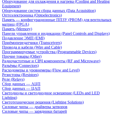
Оборудование для охлаждения и нагрева (Cooling and Heating
Equipment)
Оборудование систем сбора данных (Data Acquisition)
Оптоэлектроника (Optoelectronics)
Память — конфигурационные ППЗУ (PROM) для вентильных
матриц (FPGA)
Память (Memory)
Панели управления и индикации (Panel Controls and Displays)
Подавление ЭМП (EMI)
Приёмопередатчики (Transceivers)
Провода и кабели (Wire and Cable)
Программируемые устройства (Programmable Devices)
Прочие товары (Other)
Радиочастотные и СВЧ компоненты (RF and Microwave)
Разъёмы (Connectors)
Расходомеры и уровнемеры (Flow and Level)
Резисторы (Resistors)
Реле (Relays)
Сбор данных — АЦП
Сбор данных — ЦАП
Светодиоды и светодиодное освещение (LEDs and LED
Lighting)
Светотехнические решения (Lighting Solutions)
Силовые чипы — драйверы затворов
Силовые чипы — зарядники батарей