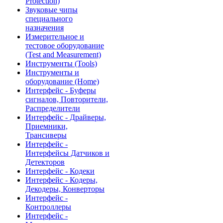
Protection)
Звуковые чипы
специального
назначения
Измерительное и
тестовое оборудование
(Test and Measurement)
Инструменты (Tools)
Инструменты и
оборудование (Home)
Интерфейс - Буферы
сигналов, Повторители,
Распределители
Интерфейс - Драйверы,
Приемники,
Трансиверы
Интерфейс -
Интерфейсы Датчиков и
Детекторов
Интерфейс - Кодеки
Интерфейс - Кодеры,
Декодеры, Конверторы
Интерфейс -
Контроллеры
Интерфейс -