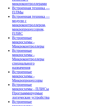
микроконтроллерами
Встроенная техника —
ПЛМы
Встроенная техника —
модули с
микроконтроллером,
микропроцессором,
ПЛИС
Встроенные
микросхемы -
Микроконтроллеры
Встроенные
микросхемы -
Микроконтроллеры
специального
назначения
Встроенные
микросхемы -
Микропроцессоры
Встроенные
микросхемы - ПЛИСы
Программируемые
логические устройства
Встроенные
микросхемы -