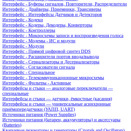
Интерфейс - Буферы сигналов, Повторители, Распределители
Интерфейс - Драйверы, Приемники, Трансиверы
Интерфейс - Интерфейсы Датчиков и Детекторов
Интерфейс - Кодеки
Интерфейс - Кодеры, Декодеры, Конверторы
Интерфейс - Контроллеры
Интерфейс - Микросхемы записи и воспроизведения голоса
Интерфейс - Модемы - ИС и модули
Интерфейс - Модули
Интерфейс - Прямой цифровой синтез DDS
Интерфейс - Расширители портов ввода/вывода
Интерфейс - Сериализаторы и Десериализаторы
Интерфейс - Согласователи сигнала
Интерфейс - Специальное
Интерфейс - Телекоммуникационные микросхемы
Интерфейс - Фильтры - Активные
Интерфейсы и стыки — аналоговые переключатели —
специальные
Интерфейсы и стыки — датчики, ёмкостные (касания)
Интерфейсы и стыки — универсальные асинхронные
приёмопередатчики (УАПП, UART)
Источники питания (Power Supplies)
Источники питания (батареи, аккумуляторы) и аксессуары
(Batteries)
Кварцевые резонаторы и генераторы (Crystals and Oscillators)