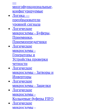
—
многофункциональные,
конфигурируемые
Логика —
преобразователи
уровней сигнала
Логические
микросхемы - Буферы,
Приемники,
Приемопередатчики
Логические
микросхемы -
Генераторы и
Устройства проверки
четности
Логические
микросхемы - Затворы и
Инверторы
Логические
микросхемы - Защелки
Логические
микросхемы -
Кольцевые буферы FIFO
Логические
микросхемы -