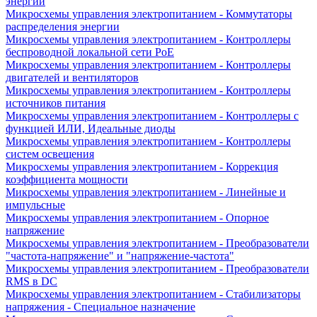
энергии
Микросхемы управления электропитанием - Коммутаторы
распределения энергии
Микросхемы управления электропитанием - Контроллеры
беспроводной локальной сети PoE
Микросхемы управления электропитанием - Контроллеры
двигателей и вентиляторов
Микросхемы управления электропитанием - Контроллеры
источников питания
Микросхемы управления электропитанием - Контроллеры с
функцией ИЛИ, Идеальные диоды
Микросхемы управления электропитанием - Контроллеры
систем освещения
Микросхемы управления электропитанием - Коррекция
коэффициента мощности
Микросхемы управления электропитанием - Линейные и
импульсные
Микросхемы управления электропитанием - Опорное
напряжение
Микросхемы управления электропитанием - Преобразователи
"частота-напряжение" и "напряжение-частота"
Микросхемы управления электропитанием - Преобразователи
RMS в DC
Микросхемы управления электропитанием - Стабилизаторы
напряжения - Специальное назначение