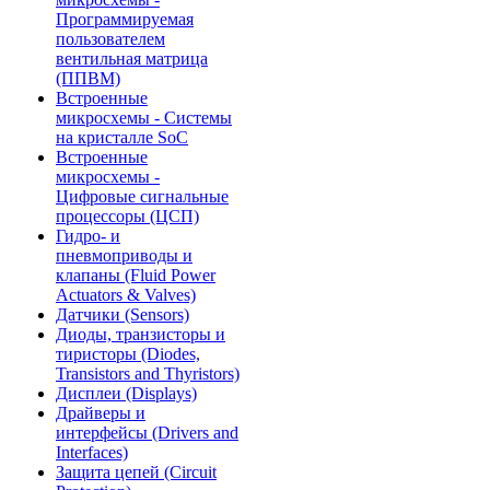
Программируемая
пользователем
вентильная матрица
(ППВМ)
Встроенные
микросхемы - Системы
на кристалле SoC
Встроенные
микросхемы -
Цифровые сигнальные
процессоры (ЦСП)
Гидро- и
пневмоприводы и
клапаны (Fluid Power
Actuators & Valves)
Датчики (Sensors)
Диоды, транзисторы и
тиристоры (Diodes,
Transistors and Thyristors)
Дисплеи (Displays)
Драйверы и
интерфейсы (Drivers and
Interfaces)
Защита цепей (Circuit