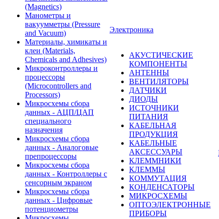
(Magnetics)
Манометры и
вакуумметры (Pressure
Электроника
and Vacuum)
Материалы, химикаты и
клеи (Materials,
АКУСТИЧЕСКИЕ
Chemicals and Adhesives)
КОМПОНЕНТЫ
Микроконтроллеры и
АНТЕННЫ
процессоры
ВЕНТИЛЯТОРЫ
(Microcontrollers and
ДАТЧИКИ
Processors)
ДИОДЫ
Микросхемы сбора
ИСТОЧНИКИ
данных - АЦП/ЦАП
ПИТАНИЯ
специального
КАБЕЛЬНАЯ
назначения
ПРОДУКЦИЯ
Микросхемы сбора
КАБЕЛЬНЫЕ
данных - Аналоговые
АКСЕССУАРЫ
препроцессоры
КЛЕММНИКИ
Микросхемы сбора
КЛЕММЫ
данных - Контроллеры с
КОММУТАЦИЯ
сенсорным экраном
КОНДЕНСАТОРЫ
Микросхемы сбора
МИКРОСХЕМЫ
данных - Цифровые
ОПТОЭЛЕКТРОННЫЕ
потенциометры
ПРИБОРЫ
Микросхемы