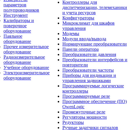
Контроллеры для
параметров
диспетчеризации, телемеханики
полупроводников
и учета ресурсов
Инструмент
Конфигураторы
Калибраторы и
Микроклимат для шкафов
поверочное
управления
оборудование
Модемы
Паяльное
Модули ввода/вывода
оборудование
Нормирующие преобразователи
Прочее измерительное
Панели оператора
оборудование
Преобразователи давления
Радиоизмерительное
Преобразователи интерфейсов и
оборудование
повторители
Учебное оборудование
Преобразователи частоты
Электроизмерительное
Приборы для индикации и
оборудование
управления задвижками
Программируемые логические
контроллеры
Программируемые реле
Программное обеспечение (ПО)
OwenLogic
Промежуточные реле
Регуляторы мощности
Редукторы
Ручные задатчики сигналов