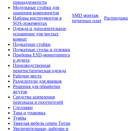
принадлежности
Модульные стойки для
хранения компонентов
SMD монтаж
Наборы инструментов в
Распродажа
печатных плат
SOS-ложементах
Одежда и дополнительное
оснащение для чистых
комнат
Подкатные стойки
Подкатные столы и тележки
Приборы ESD-мониторинга
и аудита
Производственная
неантистатическая одежда
Рабочие места
Разделители для ящиков
Решения для обработки
жгутов
Средства заземления
персонала и посетителей
Стеллажи
Тара и упаковка
Тумбы
Тяжелая мебель серии Титан
Увеличительные, рабочие и