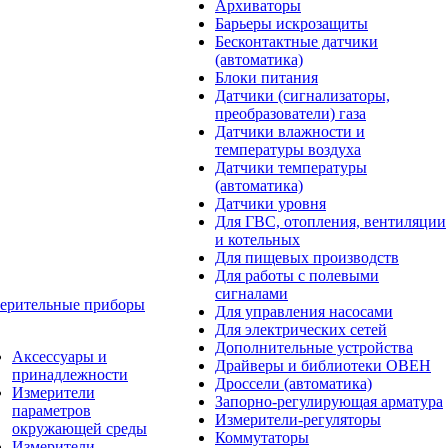
Архиваторы
Барьеры искрозащиты
Бесконтактные датчики
(автоматика)
Блоки питания
Датчики (сигнализаторы,
преобразователи) газа
Датчики влажности и
температуры воздуха
Датчики температуры
(автоматика)
Датчики уровня
Для ГВС, отопления, вентиляции
и котельных
Для пищевых производств
Для работы с полевыми
сигналами
ерительные приборы
Для управления насосами
Для электрических сетей
Дополнительные устройства
Аксессуары и
Драйверы и библиотеки ОВЕН
принадлежности
Дроссели (автоматика)
Измерители
Запорно-регулирующая арматура
параметров
Измерители-регуляторы
окружающей среды
Коммутаторы
Измерители