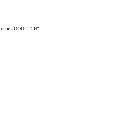
й цене - ООО "ТСИ"