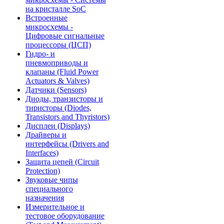
на кристалле SoC
Встроенные
микросхемы -
Цифровые сигнальные
процессоры (ЦСП)
Гидро- и
пневмоприводы и
клапаны (Fluid Power
Actuators & Valves)
Датчики (Sensors)
Диоды, транзисторы и
тиристоры (Diodes,
Transistors and Thyristors)
Дисплеи (Displays)
Драйверы и
интерфейсы (Drivers and
Interfaces)
Защита цепей (Circuit
Protection)
Звуковые чипы
специального
назначения
Измерительное и
тестовое оборудование