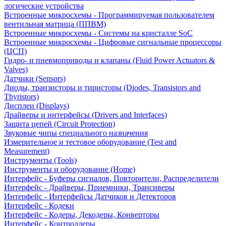
логические устройства
Встроенные микросхемы - Программируемая пользователем
вентильная матрица (ППВМ)
Встроенные микросхемы - Системы на кристалле SoC
Встроенные микросхемы - Цифровые сигнальные процессоры
(ЦСП)
Гидро- и пневмоприводы и клапаны (Fluid Power Actuators &
Valves)
Датчики (Sensors)
Диоды, транзисторы и тиристоры (Diodes, Transistors and
Thyristors)
Дисплеи (Displays)
Драйверы и интерфейсы (Drivers and Interfaces)
Защита цепей (Circuit Protection)
Звуковые чипы специального назначения
Измерительное и тестовое оборудование (Test and
Measurement)
Инструменты (Tools)
Инструменты и оборудование (Home)
Интерфейс - Буферы сигналов, Повторители, Распределители
Интерфейс - Драйверы, Приемники, Трансиверы
Интерфейс - Интерфейсы Датчиков и Детекторов
Интерфейс - Кодеки
Интерфейс - Кодеры, Декодеры, Конверторы
Интерфейс - Контроллеры