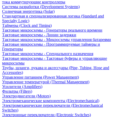
тока коммутирующие контроллеры
Системы разработки (Development Systems)
Солнечная энергетика (Solar)
Стандартная и специализированная логика (Standard and
Specialty Logic)
Таймеры (Clock and Timing)
Тактовые микросхемы - Генераторы реального времени
Тактовые микросхемы - Линии задержки
Тактовые микросхемы - Микросхемы управления батареями
Тактовые микросхемы - Программируемые таймеры и
Генераторы
Тактовые микросхемы - Специального назначения
Тактовые микросхемы - Тактовые буферы и управляющие
микросхемы
Трубы, шланги, рукава и аксессуары (Pipe, Tubing, Hose and
Accessories)
Управление питанием (Power Management)
Управление температурой (Thermal Management)
Усилители (Amplifiers)
Фильтры (Filters)
Электродвигатели (Motors)
Электромеханические компоненты (Electromechanical)
Электромеханические переключатели (Electromechanical
Switches)
Электронные переключатели (Electronic Switches)