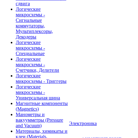
сдвига
Логические
микросхемы -
Сигнальные
коммутаторы,
Мультиплексоры,
Декодеры
Логические
микросхемы -
Специальные
Логические
микросхемы -
Счетчики, Делители
Логические
микросхемы - Триггеры
Логические
микросхемы -
Универсальная шина
Магнитные компоненты
(Magnetics)
Манометры и
вакуумметры (Pressure
Электроника
and Vacuum)
Материалы, химикаты и
клеи (Materials,