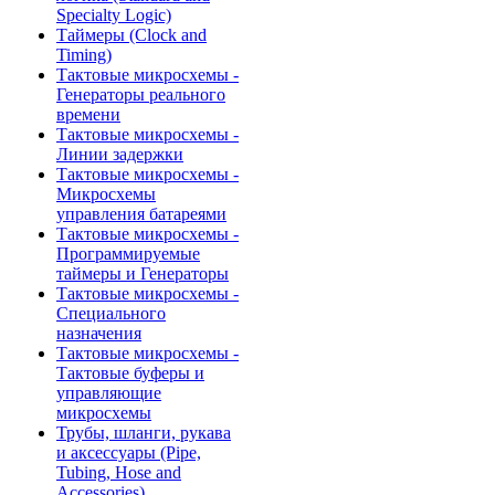
Specialty Logic)
Таймеры (Clock and
Timing)
Тактовые микросхемы -
Генераторы реального
времени
Тактовые микросхемы -
Линии задержки
Тактовые микросхемы -
Микросхемы
управления батареями
Тактовые микросхемы -
Программируемые
таймеры и Генераторы
Тактовые микросхемы -
Специального
назначения
Тактовые микросхемы -
Тактовые буферы и
управляющие
микросхемы
Трубы, шланги, рукава
и аксессуары (Pipe,
Tubing, Hose and
Accessories)