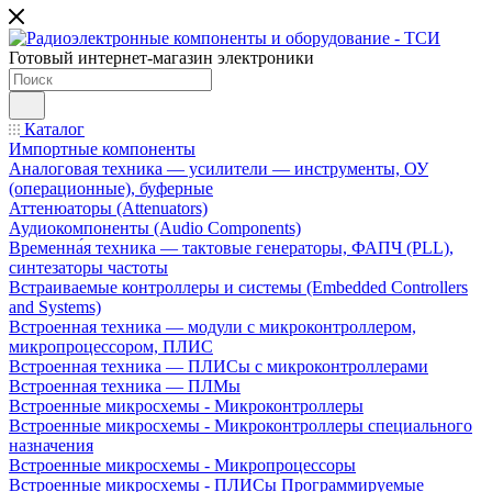
Готовый интернет-магазин электроники
Каталог
Импортные компоненты
Аналоговая техника — усилители — инструменты, ОУ
(операционные), буферные
Аттенюаторы (Attenuators)
Аудиокомпоненты (Audio Components)
Временна́я техника — тактовые генераторы, ФАПЧ (PLL),
синтезаторы частоты
Встраиваемые контроллеры и системы (Embedded Controllers
and Systems)
Встроенная техника — модули с микроконтроллером,
микропроцессором, ПЛИС
Встроенная техника — ПЛИСы с микроконтроллерами
Встроенная техника — ПЛМы
Встроенные микросхемы - Микроконтроллеры
Встроенные микросхемы - Микроконтроллеры специального
назначения
Встроенные микросхемы - Микропроцессоры
Встроенные микросхемы - ПЛИСы Программируемые