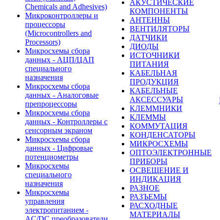
АКУСТИЧЕСКИЕ
Chemicals and Adhesives)
КОМПОНЕНТЫ
Микроконтроллеры и
АНТЕННЫ
процессоры
ВЕНТИЛЯТОРЫ
(Microcontrollers and
ДАТЧИКИ
Processors)
ДИОДЫ
Микросхемы сбора
ИСТОЧНИКИ
данных - АЦП/ЦАП
ПИТАНИЯ
специального
КАБЕЛЬНАЯ
назначения
ПРОДУКЦИЯ
Микросхемы сбора
КАБЕЛЬНЫЕ
данных - Аналоговые
АКСЕССУАРЫ
препроцессоры
КЛЕММНИКИ
Микросхемы сбора
КЛЕММЫ
данных - Контроллеры с
КОММУТАЦИЯ
сенсорным экраном
КОНДЕНСАТОРЫ
Микросхемы сбора
МИКРОСХЕМЫ
данных - Цифровые
ОПТОЭЛЕКТРОННЫЕ
потенциометры
ПРИБОРЫ
Микросхемы
ОСВЕЩЕНИЕ И
специального
ИНДИКАЦИЯ
назначения
РАЗНОЕ
Микросхемы
РАЗЪЕМЫ
управления
РАСХОДНЫЕ
электропитанием -
МАТЕРИАЛЫ
AC/DC преобразователи