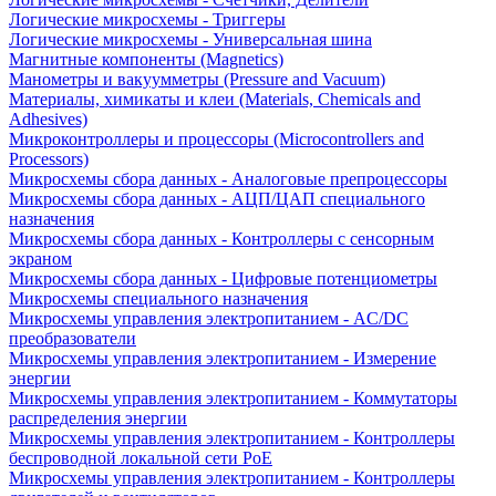
Логические микросхемы - Триггеры
Логические микросхемы - Универсальная шина
Магнитные компоненты (Magnetics)
Манометры и вакуумметры (Pressure and Vacuum)
Материалы, химикаты и клеи (Materials, Chemicals and
Adhesives)
Микроконтроллеры и процессоры (Microcontrollers and
Processors)
Микросхемы сбора данных - Аналоговые препроцессоры
Микросхемы сбора данных - АЦП/ЦАП специального
назначения
Микросхемы сбора данных - Контроллеры с сенсорным
экраном
Микросхемы сбора данных - Цифровые потенциометры
Микросхемы специального назначения
Микросхемы управления электропитанием - AC/DC
преобразователи
Микросхемы управления электропитанием - Измерение
энергии
Микросхемы управления электропитанием - Коммутаторы
распределения энергии
Микросхемы управления электропитанием - Контроллеры
беспроводной локальной сети PoE
Микросхемы управления электропитанием - Контроллеры