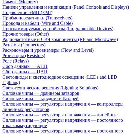
Память (Memory)
Панели управления и индикации (Panel Controls and Displays)
Подавление ЭМП (EMI)
Приёмопередатчики (Transceivers)
Провода и кабели (Wire and Cable)
Программируемые устройства (Programmable Devices)
Прочие товары (Other)
Радиочастотные и СВЧ компоненты (RF and Microwave)
Разъёмы (Connectors)
Расходомеры и уровнемеры (Flow and Level)
Резисторы (Resistors)
Реле (Relays)
Сбор данных — АЦП
Сбор данных — ЦАП
Светодиоды и светодиодное освещение (LEDs and LED
Lighting)
Светотехнические решения (Lighting Solutions)
Силовые чипы — драйверы затворов
Силовые чипы — зарядники батарей
Силовые чипы — регуляторы напряжения — контроллеры
линейных регуляторов
Силовые чипы — регуляторы напряжения — линейные
Силовые чипы — регуляторы напряжения — постоянного
тока коммутирующие
Силовые чипы — регуляторы напряжения — постоянного