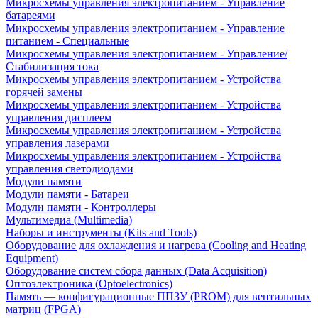
Микросхемы управления электропитанием - Управление
батареями
Микросхемы управления электропитанием - Управление
питанием - Специальные
Микросхемы управления электропитанием - Управление/
Стабилизация тока
Микросхемы управления электропитанием - Устройства
горячей замены
Микросхемы управления электропитанием - Устройства
управления дисплеем
Микросхемы управления электропитанием - Устройства
управления лазерами
Микросхемы управления электропитанием - Устройства
управления светодиодами
Модули памяти
Модули памяти - Батареи
Модули памяти - Контроллеры
Мультимедиа (Multimedia)
Наборы и инструменты (Kits and Tools)
Оборудование для охлаждения и нагрева (Cooling and Heating
Equipment)
Оборудование систем сбора данных (Data Acquisition)
Оптоэлектроника (Optoelectronics)
Память — конфигурационные ППЗУ (PROM) для вентильных
матриц (FPGA)