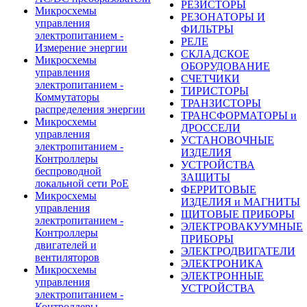
РЕЗИСТОРЫ
Микросхемы
РЕЗОНАТОРЫ И
управления
ФИЛЬТРЫ
электропитанием -
РЕЛЕ
Измерение энергии
СКЛАДСКОЕ
Микросхемы
ОБОРУДОВАНИЕ
управления
СЧЕТЧИКИ
электропитанием -
ТИРИСТОРЫ
Коммутаторы
ТРАНЗИСТОРЫ
распределения энергии
ТРАНСФОРМАТОРЫ и
Микросхемы
ДРОССЕЛИ
управления
УСТАНОВОЧНЫЕ
электропитанием -
ИЗДЕЛИЯ
Контроллеры
УСТРОЙСТВА
беспроводной
ЗАЩИТЫ
локальной сети PoE
ФЕРРИТОВЫЕ
Микросхемы
ИЗДЕЛИЯ и МАГНИТЫ
управления
ЩИТОВЫЕ ПРИБОРЫ
электропитанием -
ЭЛЕКТРОВАКУУМНЫЕ
Контроллеры
ПРИБОРЫ
двигателей и
ЭЛЕКТРОДВИГАТЕЛИ
вентиляторов
ЭЛЕКТРОНИКА
Микросхемы
ЭЛЕКТРОННЫЕ
управления
УСТРОЙСТВА
электропитанием -
Контроллеры