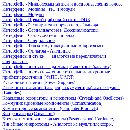
Интерфейс - Микросхемы записи и воспроизведения голоса
Интерфейс - Модемы - ИС и модули
Интерфейс - Модули
Интерфейс - Прямой цифровой синтез DDS
Интерфейс - Расширители портов ввода/вывода
Интерфейс - Сериализаторы и Десериализаторы
Интерфейс - Согласователи сигнала
Интерфейс - Специальное
Интерфейс - Телекоммуникационные микросхемы
Интерфейс - Фильтры - Активные
Интерфейсы и стыки — аналоговые переключатели —
специальные
Интерфейсы и стыки — датчики, ёмкостные (касания)
Интерфейсы и стыки — универсальные асинхронные
приёмопередатчики (УАПП, UART)
Источники питания (Power Supplies)
Источники питания (батареи, аккумуляторы) и аксессуары
(Batteries)
Кварцевые резонаторы и генераторы (Crystals and Oscillators)
Коммуникационные компоненты (Communication)
Компьютерные компоненты (Computer Products)
Конденсаторы (Capacitors)
Крепёж и монтажные элементы (Fasteners and Hardware)
Линейные микросхемы - Аналоговые мультиплексоры,
Делители