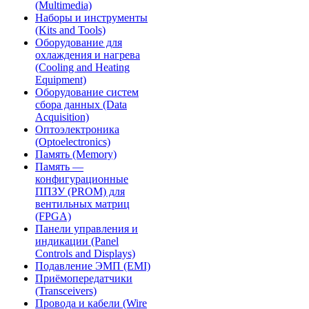
(Multimedia)
Наборы и инструменты
(Kits and Tools)
Оборудование для
охлаждения и нагрева
(Cooling and Heating
Equipment)
Оборудование систем
сбора данных (Data
Acquisition)
Оптоэлектроника
(Optoelectronics)
Память (Memory)
Память —
конфигурационные
ППЗУ (PROM) для
вентильных матриц
(FPGA)
Панели управления и
индикации (Panel
Controls and Displays)
Подавление ЭМП (EMI)
Приёмопередатчики
(Transceivers)
Провода и кабели (Wire