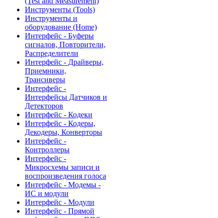
(Test and Measurement)
Инструменты (Tools)
Инструменты и
оборудование (Home)
Интерфейс - Буферы
сигналов, Повторители,
Распределители
Интерфейс - Драйверы,
Приемники,
Трансиверы
Интерфейс -
Интерфейсы Датчиков и
Детекторов
Интерфейс - Кодеки
Интерфейс - Кодеры,
Декодеры, Конверторы
Интерфейс -
Контроллеры
Интерфейс -
Микросхемы записи и
воспроизведения голоса
Интерфейс - Модемы -
ИС и модули
Интерфейс - Модули
Интерфейс - Прямой