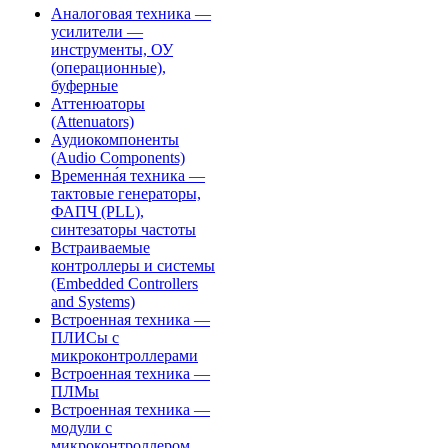
Аналоговая техника —
усилители —
инструменты, ОУ
(операционные),
буферные
Аттенюаторы
(Attenuators)
Аудиокомпоненты
(Audio Components)
Временна́я техника —
тактовые генераторы,
ФАПЧ (PLL),
синтезаторы частоты
Встраиваемые
контроллеры и системы
(Embedded Controllers
and Systems)
Встроенная техника —
ПЛИСы с
микроконтроллерами
Встроенная техника —
ПЛМы
Встроенная техника —
модули с
микроконтроллером,