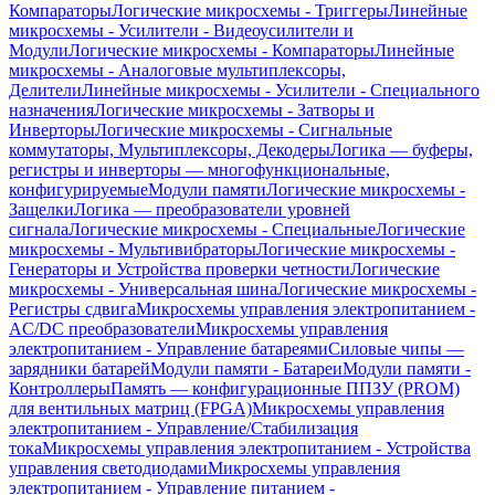
Компараторы
Логические микросхемы - Триггеры
Линейные
микросхемы - Усилители - Видеоусилители и
Модули
Логические микросхемы - Компараторы
Линейные
микросхемы - Аналоговые мультиплексоры,
Делители
Линейные микросхемы - Усилители - Специального
назначения
Логические микросхемы - Затворы и
Инверторы
Логические микросхемы - Сигнальные
коммутаторы, Мультиплексоры, Декодеры
Логика — буферы,
регистры и инверторы — многофункциональные,
конфигурируемые
Модули памяти
Логические микросхемы -
Защелки
Логика — преобразователи уровней
сигнала
Логические микросхемы - Специальные
Логические
микросхемы - Мультивибраторы
Логические микросхемы -
Генераторы и Устройства проверки четности
Логические
микросхемы - Универсальная шина
Логические микросхемы -
Регистры сдвига
Микросхемы управления электропитанием -
AC/DC преобразователи
Микросхемы управления
электропитанием - Управление батареями
Силовые чипы —
зарядники батарей
Модули памяти - Батареи
Модули памяти -
Контроллеры
Память — конфигурационные ППЗУ (PROM)
для вентильных матриц (FPGA)
Микросхемы управления
электропитанием - Управление/Стабилизация
тока
Микросхемы управления электропитанием - Устройства
управления светодиодами
Микросхемы управления
электропитанием - Управление питанием -