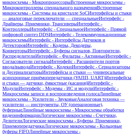
микросхемы - Микропроцессоры
Встроенные микросхемы -
Микроконтроллеры специального назначения
Встроенные
микросхемы - Системы на кристалле SoC
Интерфейсы и стыки
— аналоговые переключатели — специальные
Интерфейс -
Драйверы, Приемники, Трансиверы
Интерфейс -
Контроллеры
Интерфейс - Специальное
Интерфейс - Прямой
цифровой синтез DDS
Интерфейс - Телекоммуникационные
микросхемы
Интерфейс - Интерфейсы Датчиков и
Детекторов
Интерфейс - Кодеры, Декодеры,
Конверторы
Интерфейс - Буферы сигналов, Повторители,
Распределители
Интерфейс - Фильтры - Активные
Интерфейс -
Согласователи сигнала
Интерфейс - Расширители портов
ввода/вывода
Интерфейс - Кодеки
Интерфейс - Сериализаторы
и Десериализаторы
Интерфейсы и стыки — универсальные
асинхронные приёмопередатчики (УАПП, UART)
Интерфейсы
и стыки — датчики, ёмкостные (касания)
Интерфейс -
Модули
Интерфейс - Модемы - ИС и модули
Интерфейс -
Микросхемы записи и воспроизведения голоса
Линейные
микросхемы - Усилители - Звуковые
Аналоговая техника —
усилители — инструменты, ОУ (операционные),
буферные
Линейные микросхемы - Микросхемы обработки
видеоинформации
Логические микросхемы - Счетчики,
Делители
Логические микросхемы - Буферы, Приемники,
Приемопередатчики
Логические микросхемы - Кольцевые
буферы FIFO
Линейные микросхемы -