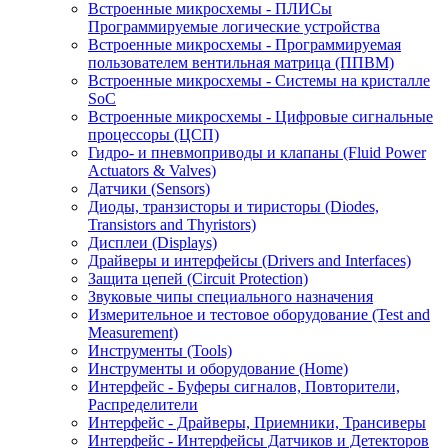
Встроенные микросхемы - ПЛИСы
Программируемые логические устройства
Встроенные микросхемы - Программируемая
пользователем вентильная матрица (ППВМ)
Встроенные микросхемы - Системы на кристалле
SoC
Встроенные микросхемы - Цифровые сигнальные
процессоры (ЦСП)
Гидро- и пневмоприводы и клапаны (Fluid Power
Actuators & Valves)
Датчики (Sensors)
Диоды, транзисторы и тиристоры (Diodes,
Transistors and Thyristors)
Дисплеи (Displays)
Драйверы и интерфейсы (Drivers and Interfaces)
Защита цепей (Circuit Protection)
Звуковые чипы специального назначения
Измерительное и тестовое оборудование (Test and
Measurement)
Инструменты (Tools)
Инструменты и оборудование (Home)
Интерфейс - Буферы сигналов, Повторители,
Распределители
Интерфейс - Драйверы, Приемники, Трансиверы
Интерфейс - Интерфейсы Датчиков и Детекторов