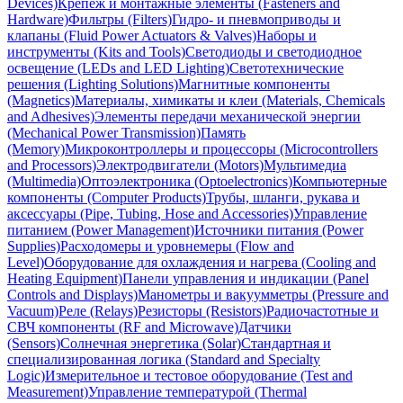
Devices)
Крепёж и монтажные элементы (Fasteners and
Hardware)
Фильтры (Filters)
Гидро- и пневмоприводы и
клапаны (Fluid Power Actuators & Valves)
Наборы и
инструменты (Kits and Tools)
Светодиоды и светодиодное
освещение (LEDs and LED Lighting)
Светотехнические
решения (Lighting Solutions)
Магнитные компоненты
(Magnetics)
Материалы, химикаты и клеи (Materials, Chemicals
and Adhesives)
Элементы передачи механической энергии
(Mechanical Power Transmission)
Память
(Memory)
Микроконтроллеры и процессоры (Microcontrollers
and Processors)
Электродвигатели (Motors)
Мультимедиа
(Multimedia)
Оптоэлектроника (Optoelectronics)
Компьютерные
компоненты (Computer Products)
Трубы, шланги, рукава и
аксессуары (Pipe, Tubing, Hose and Accessories)
Управление
питанием (Power Management)
Источники питания (Power
Supplies)
Расходомеры и уровнемеры (Flow and
Level)
Оборудование для охлаждения и нагрева (Cooling and
Heating Equipment)
Панели управления и индикации (Panel
Controls and Displays)
Манометры и вакуумметры (Pressure and
Vacuum)
Реле (Relays)
Резисторы (Resistors)
Радиочастотные и
СВЧ компоненты (RF and Microwave)
Датчики
(Sensors)
Солнечная энергетика (Solar)
Стандартная и
специализированная логика (Standard and Specialty
Logic)
Измерительное и тестовое оборудование (Test and
Measurement)
Управление температурой (Thermal