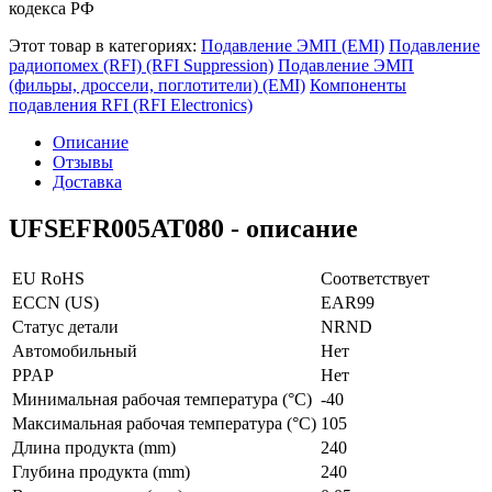
кодекса РФ
Этот товар в категориях:
Подавление ЭМП (EMI)
Подавление
радиопомех (RFI) (RFI Suppression)
Подавление ЭМП
(фильры, дроссели, поглотители) (EMI)
Компоненты
подавления RFI (RFI Electronics)
Описание
Отзывы
Доставка
UFSEFR005AT080 - описание
EU RoHS
Соответствует
ECCN (US)
EAR99
Статус детали
NRND
Автомобильный
Нет
PPAP
Нет
Минимальная рабочая температура (°C)
-40
Максимальная рабочая температура (°C)
105
Длина продукта (mm)
240
Глубина продукта (mm)
240