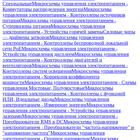
Специальные
Микросхемы управления электропитанием -
Коммутаторы распределения энергии
Микросхемы
управления электропитанием - Контроллеры источников
питания
Микросхемы управления электропитанием -
Супервизоры питания
Микросхемы управления
электропитанием - Устройства горячей замены
Силовые чипы
— драйверы затворов
Микросхемы управления
электропитанием - Контроллеры беспроводной локальной
сети PoE
Микросхемы управления электропитанием -
Устройства управления дисплеем
Микросхемы управления
электропитанием - Контроллеры двигателей и
вентиляторов
Микросхемы управления электропитанием -
Контроллеры систем освещения
Микросхемы управления
электропитанием - Коррекция коэффициента
мощности
Микросхемы управления электропитанием - Схемы
управления Мостовые, Полумостовые
Микросхемы
управления электропитанием - Контроллеры с функцией
ИЛИ, Идеальные диоды
Микросхемы управления
электропитанием - Измерение энергии
Микросхемы
управления электропитанием - Устройства управления
лазерами
Микросхемы управления электропитанием -
Преобразователи RMS в DC
Микросхемы управления
электропитанием - Преобразователи "частота-напряжение" и
"напряжение-частота"
Микросхемы управления
электропитанием - Опорное напряжение
Микросхемы