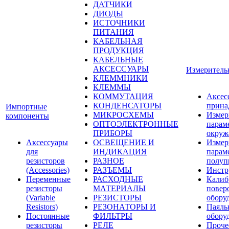
ДАТЧИКИ
ДИОДЫ
ИСТОЧНИКИ
ПИТАНИЯ
КАБЕЛЬНАЯ
ПРОДУКЦИЯ
КАБЕЛЬНЫЕ
АКСЕССУАРЫ
Измеритель
КЛЕММНИКИ
КЛЕММЫ
КОММУТАЦИЯ
Аксес
КОНДЕНСАТОРЫ
прина
Импортные
МИКРОСХЕМЫ
Измер
компоненты
ОПТОЭЛЕКТРОННЫЕ
парам
ПРИБОРЫ
окруж
Аксессуары
ОСВЕЩЕНИЕ И
Измер
для
ИНДИКАЦИЯ
парам
резисторов
РАЗНОЕ
полуп
(Accessories)
РАЗЪЕМЫ
Инстр
Переменные
РАСХОДНЫЕ
Калиб
резисторы
МАТЕРИАЛЫ
повер
(Variable
РЕЗИСТОРЫ
обору
Resistors)
РЕЗОНАТОРЫ И
Паяль
Постоянные
ФИЛЬТРЫ
обору
резисторы
РЕЛЕ
Проче