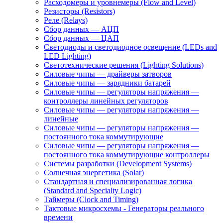
Расходомеры и уровнемеры (Flow and Level)
Резисторы (Resistors)
Реле (Relays)
Сбор данных — АЦП
Сбор данных — ЦАП
Светодиоды и светодиодное освещение (LEDs and
LED Lighting)
Светотехнические решения (Lighting Solutions)
Силовые чипы — драйверы затворов
Силовые чипы — зарядники батарей
Силовые чипы — регуляторы напряжения —
контроллеры линейных регуляторов
Силовые чипы — регуляторы напряжения —
линейные
Силовые чипы — регуляторы напряжения —
постоянного тока коммутирующие
Силовые чипы — регуляторы напряжения —
постоянного тока коммутирующие контроллеры
Системы разработки (Development Systems)
Солнечная энергетика (Solar)
Стандартная и специализированная логика
(Standard and Specialty Logic)
Таймеры (Clock and Timing)
Тактовые микросхемы - Генераторы реального
времени