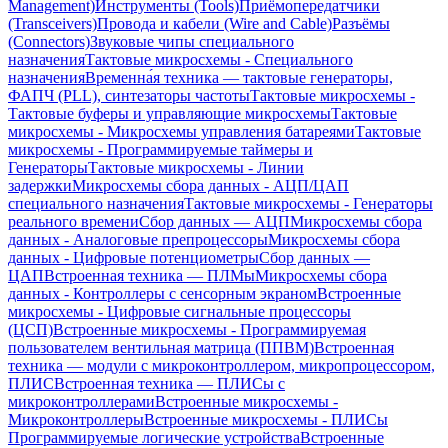
Management)
Инструменты (Tools)
Приёмопередатчики
(Transceivers)
Провода и кабели (Wire and Cable)
Разъёмы
(Connectors)
Звуковые чипы специального
назначения
Тактовые микросхемы - Специального
назначения
Временна́я техника — тактовые генераторы,
ФАПЧ (PLL), синтезаторы частоты
Тактовые микросхемы -
Тактовые буферы и управляющие микросхемы
Тактовые
микросхемы - Микросхемы управления батареями
Тактовые
микросхемы - Программируемые таймеры и
Генераторы
Тактовые микросхемы - Линии
задержки
Микросхемы сбора данных - АЦП/ЦАП
специального назначения
Тактовые микросхемы - Генераторы
реального времени
Сбор данных — АЦП
Микросхемы сбора
данных - Аналоговые препроцессоры
Микросхемы сбора
данных - Цифровые потенциометры
Сбор данных —
ЦАП
Встроенная техника — ПЛМы
Микросхемы сбора
данных - Контроллеры с сенсорным экраном
Встроенные
микросхемы - Цифровые сигнальные процессоры
(ЦСП)
Встроенные микросхемы - Программируемая
пользователем вентильная матрица (ППВМ)
Встроенная
техника — модули с микроконтроллером, микропроцессором,
ПЛИС
Встроенная техника — ПЛИСы с
микроконтроллерами
Встроенные микросхемы -
Микроконтроллеры
Встроенные микросхемы - ПЛИСы
Программируемые логические устройства
Встроенные