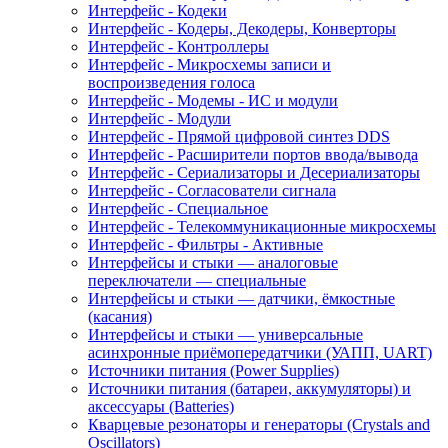
Интерфейс - Кодеки
Интерфейс - Кодеры, Декодеры, Конверторы
Интерфейс - Контроллеры
Интерфейс - Микросхемы записи и
воспроизведения голоса
Интерфейс - Модемы - ИС и модули
Интерфейс - Модули
Интерфейс - Прямой цифровой синтез DDS
Интерфейс - Расширители портов ввода/вывода
Интерфейс - Сериализаторы и Десериализаторы
Интерфейс - Согласователи сигнала
Интерфейс - Специальное
Интерфейс - Телекоммуникационные микросхемы
Интерфейс - Фильтры - Активные
Интерфейсы и стыки — аналоговые
переключатели — специальные
Интерфейсы и стыки — датчики, ёмкостные
(касания)
Интерфейсы и стыки — универсальные
асинхронные приёмопередатчики (УАПП, UART)
Источники питания (Power Supplies)
Источники питания (батареи, аккумуляторы) и
аксессуары (Batteries)
Кварцевые резонаторы и генераторы (Crystals and
Oscillators)