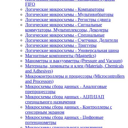
FIFO
Логические микросхемы - Компараторы
Логические микросхемы - Мультивибраторы
Логические микросхемы - Регистры сдвига
Логические микросхемы - Сигнальные
коммутаторы, Мультиплексоры, Декодеры
Логические микросхемы - Специальные
Логические микросхемы - Счетчики, Делители
Логические микросхемы - Триггеры
Логические микросхемы - Универсальная шина
Магнитные компоненты (Magnetics)
Манометры и вакуумметры (Pressure and Vacuum)
Материалы, химикаты и клеи (Materials, Chemicals
and Adhesives)
Микроконтроллеры и процессоры (Microcontrollers
and Processors)
Микросхемы сбора данных - Аналоговые
препроцессоры
Микросхемы сбора данных - АЦП/ЦАП
специального назначения
Микросхемы сбора данных - Контроллеры с
сенсорным экраном
Микросхемы сбора данных - Цифровые
потенциометры
Микросхемы специального назначения