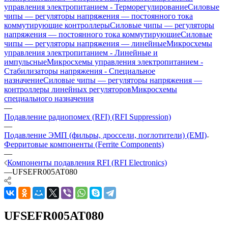
управления электропитанием - Терморегулирование
Силовые
чипы — регуляторы напряжения — постоянного тока
коммутирующие контроллеры
Силовые чипы — регуляторы
напряжения — постоянного тока коммутирующие
Силовые
чипы — регуляторы напряжения — линейные
Микросхемы
управления электропитанием - Линейные и
импульсные
Микросхемы управления электропитанием -
Стабилизаторы напряжения - Специальное
назначение
Силовые чипы — регуляторы напряжения —
контроллеры линейных регуляторов
Микросхемы
специального назначения
—
Подавление радиопомех (RFI) (RFI Suppression)
—
Подавление ЭМП (фильры, дроссели, поглотители) (EMI)
Ферритовые компоненты (Ferrite Components)
—
Компоненты подавления RFI (RFI Electronics)
—
UFSEFR005AT080
UFSEFR005AT080