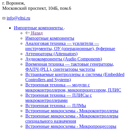
г. Воронеж,
​Московский проспект, 104Б, пом.6
info@eltsi.ru
Импортные компоненты
Назад
Импортные компоненты
Аналоговая техника — усилители —
инструменты, ОУ (операционные), буферные
Аттенюаторы (Attenuators)
Аудиокомпоненты (Audio Components)
Временна́я техника — тактовые генераторы,
ФАПЧ (PLL), синтезаторы частоты
Встраиваемые контроллеры и системы (Embedded
Controllers and Systems)
Встроенная техника — модули с
микроконтроллером, микропроцессором, ПЛИС
Встроенная техника — ПЛИСы с
микроконтроллерами
Встроенная техника — ПЛМы
Встроенные микросхемы - Микроконтроллеры
Встроенные микросхемы - Микроконтроллеры
специального назначения
Встроенные микросхемы - Микропроцессоры