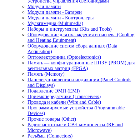
Устройства управления светодиодами
Модули памяти
Модули памяти - Батареи
Модули памяти - Контроллеры
Мультимедиа (Multimedia)
Наборы и инструменты (Kits and Tools)
Оборудование для охлаждения и нагрева (Cooling
and Heating Equipment)
Оборудование систем сбора данных (Data
Acquisition)
Оптоэлектроника (Optoelectronics)
Память — конфигурационные ППЗУ (PROM) для
вентильных матриц (FPGA)
Память (Memory)
Панели управления и индикации (Panel Controls
and Displays)
Подавление ЭМП (EMI)
Приёмопередатчики (Transceivers)
Провода и кабели (Wire and Cable)
Программируемые устройства (Programmable
Devices)
Прочие товары (Other)
Радиочастотные и СВЧ компоненты (RF and
Microwave)
Разъёмы (Connectors)