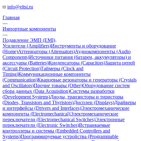
info@eltsi.ru
Главная
—
Импортные компоненты
—
Подавление ЭМП (EMI)
Усилители (Amplifiers)
Инструменты и оборудование
(Home)
Аттенюаторы (Attenuators)
Аудиокомпоненты (Audio
Components)
Источники питания (батареи, аккумуляторы) и
аксессуары (Batteries)
Конденсаторы (Capacitors)
Защита цепей
(Circuit Protection)
Таймеры (Clock and
Timing)
Коммуникационные компоненты
(Communication)
Кварцевые резонаторы и генераторы (Crystals
and Oscillators)
Прочие товары (Other)
Оборудование систем
сбора данных (Data Acquisition)
Системы разработки
(Development Systems)
Диоды, транзисторы и тиристоры
(Diodes, Transistors and Thyristors)
Дисплеи (Displays)
Драйверы
и интерфейсы (Drivers and Interfaces)
Электромеханические
компоненты (Electromechanical)
Электромеханические
переключатели (Electromechanical Switches)
Электронные
переключатели (Electronic Switches)
Встраиваемые
контроллеры и системы (Embedded Controllers and
Systems)
Программируемые устройства (Programmable