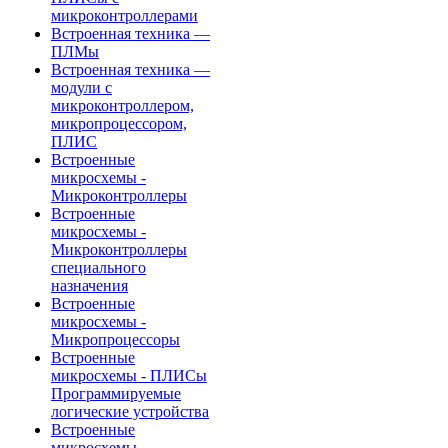
микроконтроллерами
Встроенная техника —
ПЛМы
Встроенная техника —
модули с
микроконтроллером,
микропроцессором,
ПЛИС
Встроенные
микросхемы -
Микроконтроллеры
Встроенные
микросхемы -
Микроконтроллеры
специального
назначения
Встроенные
микросхемы -
Микропроцессоры
Встроенные
микросхемы - ПЛИСы
Программируемые
логические устройства
Встроенные
микросхемы -