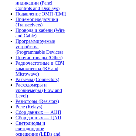
индикации (Panel
Controls and Displays)
Подавление ЭМП (EMI)
Приёмопередатчики
(Transceivers)
Провода и кабели (Wire
and Cable)
Программируемые
устройства
(Programmable Devices)
Прочие товары (Other)
Радиочастотные и СВЧ
компоненты (RF and
Microwave)
Разъёмы (Connectors)
Расходомеры и
уровнемеры (Flow and
Level)
Резисторы (Resistors)
Реле (Relays)
Сбор данных — АЦП
Сбор данных — ЦАП
Светодиоды и
светодиодное
освещение (LEDs and