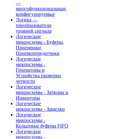
—
многофункциональные,
конфигурируемые
Логика —
преобразователи
уровней сигнала
Логические
микросхемы - Буферы,
Приемники,
Приемопередатчики
Логические
микросхемы -
Генераторы и
Устройства проверки
четности
Логические
микросхемы - Затворы и
Инверторы
Логические
микросхемы - Защелки
Логические
микросхемы -
Кольцевые буферы FIFO
Логические
микросхемы -