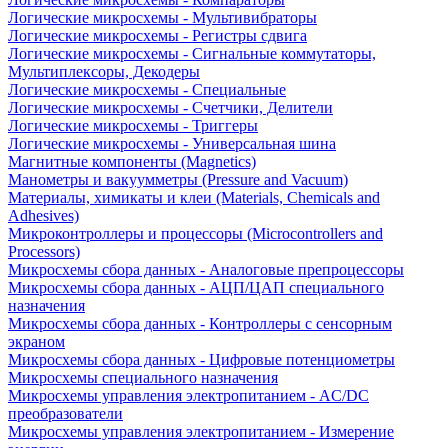
Логические микросхемы - Мультивибраторы
Логические микросхемы - Регистры сдвига
Логические микросхемы - Сигнальные коммутаторы,
Мультиплексоры, Декодеры
Логические микросхемы - Специальные
Логические микросхемы - Счетчики, Делители
Логические микросхемы - Триггеры
Логические микросхемы - Универсальная шина
Магнитные компоненты (Magnetics)
Манометры и вакуумметры (Pressure and Vacuum)
Материалы, химикаты и клеи (Materials, Chemicals and
Adhesives)
Микроконтроллеры и процессоры (Microcontrollers and
Processors)
Микросхемы сбора данных - Аналоговые препроцессоры
Микросхемы сбора данных - АЦП/ЦАП специального
назначения
Микросхемы сбора данных - Контроллеры с сенсорным
экраном
Микросхемы сбора данных - Цифровые потенциометры
Микросхемы специального назначения
Микросхемы управления электропитанием - AC/DC
преобразователи
Микросхемы управления электропитанием - Измерение