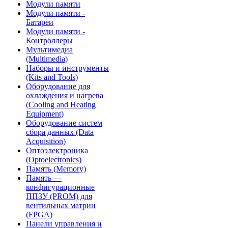
Модули памяти
Модули памяти -
Батареи
Модули памяти -
Контроллеры
Мультимедиа
(Multimedia)
Наборы и инструменты
(Kits and Tools)
Оборудование для
охлаждения и нагрева
(Cooling and Heating
Equipment)
Оборудование систем
сбора данных (Data
Acquisition)
Оптоэлектроника
(Optoelectronics)
Память (Memory)
Память —
конфигурационные
ППЗУ (PROM) для
вентильных матриц
(FPGA)
Панели управления и