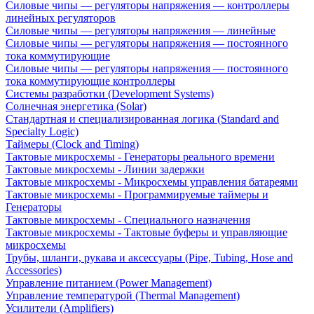
Силовые чипы — регуляторы напряжения — контроллеры
линейных регуляторов
Силовые чипы — регуляторы напряжения — линейные
Силовые чипы — регуляторы напряжения — постоянного
тока коммутирующие
Силовые чипы — регуляторы напряжения — постоянного
тока коммутирующие контроллеры
Системы разработки (Development Systems)
Солнечная энергетика (Solar)
Стандартная и специализированная логика (Standard and
Specialty Logic)
Таймеры (Clock and Timing)
Тактовые микросхемы - Генераторы реального времени
Тактовые микросхемы - Линии задержки
Тактовые микросхемы - Микросхемы управления батареями
Тактовые микросхемы - Программируемые таймеры и
Генераторы
Тактовые микросхемы - Специального назначения
Тактовые микросхемы - Тактовые буферы и управляющие
микросхемы
Трубы, шланги, рукава и аксессуары (Pipe, Tubing, Hose and
Accessories)
Управление питанием (Power Management)
Управление температурой (Thermal Management)
Усилители (Amplifiers)