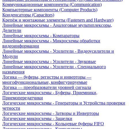
Коммуникационные компоненты (Communication)
Компьютерные компоненты (Computer Products)
Конденсаторы (Capacitors)
Крепёж и монтажные элементы (Fasteners and Hardware)
Линейные микросхемы - Аналоговые мультиплексоры,
Делители
Линейные микросхемы - Компараторы
Линейные микросхемы - Микросхемы обработки
видеоинформации
Линейные микросхемы - Усилители - Видеоусилители и
Модули
Линейные микросхемы - Усилители - Звуковые
Линейные микросхемы - Усилители - Специального
назначения
Логика — буферы, регистры и инверторы —
многофункциональные, конфигурируемые
Логика — преобразователи уровней сигнала
Логические микросхемы - Буферы, Приемники,
Приемопередатчики
Логические микросхемы - Генераторы и Устройства проверки
четности
Логические микросхемы - Затворы и Инверторы
Логические микросхемы - Защелки
Логические микросхемы - Кольцевые буферы FIFO
Логические микросхемы - Компараторы