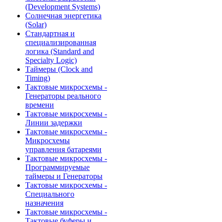
(Development Systems)
Солнечная энергетика
(Solar)
Стандартная и
специализированная
логика (Standard and
Specialty Logic)
Таймеры (Clock and
Timing)
Тактовые микросхемы -
Генераторы реального
времени
Тактовые микросхемы -
Линии задержки
Тактовые микросхемы -
Микросхемы
управления батареями
Тактовые микросхемы -
Программируемые
таймеры и Генераторы
Тактовые микросхемы -
Специального
назначения
Тактовые микросхемы -
Тактовые буферы и