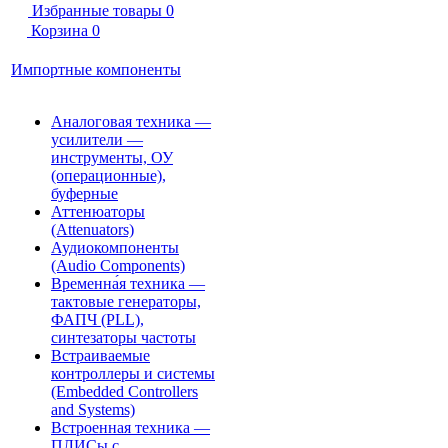
Избранные товары
0
Корзина
0
Импортные компоненты
Аналоговая техника —
усилители —
инструменты, ОУ
(операционные),
буферные
Аттенюаторы
(Attenuators)
Аудиокомпоненты
(Audio Components)
Временна́я техника —
тактовые генераторы,
ФАПЧ (PLL),
синтезаторы частоты
Встраиваемые
контроллеры и системы
(Embedded Controllers
and Systems)
Встроенная техника —
ПЛИСы с