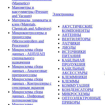
(Magnetics)
Манометры и
вакуумметры (Pressure
Электроника
and Vacuum)
Материалы, химикаты и
клеи (Materials,
АКУСТИЧЕСКИЕ
Chemicals and Adhesives)
КОМПОНЕНТЫ
Микроконтроллеры и
АНТЕННЫ
процессоры
ВЕНТИЛЯТОРЫ
(Microcontrollers and
ДАТЧИКИ
Processors)
ДИОДЫ
Микросхемы сбора
ИСТОЧНИКИ
данных - АЦП/ЦАП
ПИТАНИЯ
специального
КАБЕЛЬНАЯ
назначения
ПРОДУКЦИЯ
Микросхемы сбора
КАБЕЛЬНЫЕ
данных - Аналоговые
АКСЕССУАРЫ
препроцессоры
КЛЕММНИКИ
Микросхемы сбора
КЛЕММЫ
данных - Контроллеры с
КОММУТАЦИЯ
сенсорным экраном
КОНДЕНСАТОРЫ
Микросхемы сбора
МИКРОСХЕМЫ
данных - Цифровые
ОПТОЭЛЕКТРОННЫЕ
потенциометры
ПРИБОРЫ
Микросхемы