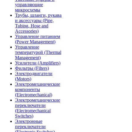
управляющие
микросхемы
Трубы, шланги, рукава
и аксессуары (Pipe,
Tubing, Hose and
Accessories)
Управление питанием
(Power Management)
Управление
температурой (Thermal
Management)
Усилители (Amplifiers)
Фильтры (Filters)
Электродвигатели
(Motors)
Электромеханические
компоненты
(Electromechanical)
Электромеханические
переключатели
(Electromechanical
Switches)
Электронные
переключатели
(Electronic Switches)