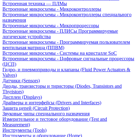
Встроенная техника — ПЛМы
Встроенные микросхемы - Микроконтроллеры
Встроенные микросхемы - Микроконтроллеры специального
назначения
Встроенные микросхемы - Микропроцессоры
Встроенные микросхемы - ПЛИСы Программируемые
логические устройства
Встроенные микросхемы - Программируемая пользователем
вентильная матрица (ППВМ)
Встроенные микросхемы - Системы на кристалле SoC
Встроенные микросхемы - Цифровые сигнальные процессоры
(ЦСП)
Гидро- и пневмоприводы и клапаны (Fluid Power Actuators &
Valves)
Датчики (Sensors)
Диоды, транзисторы и тиристоры (Diodes, Transistors and
Thyristors)
Дисплеи (Displays)
Драйверы и интерфейсы (Drivers and Interfaces)
Защита цепей (Circuit Protection)
Звуковые чипы специального назначения
Измерительное и тестовое оборудование (Test and
Measurement)
Инструменты (Tools)
Инструменты и оборудование (Home)