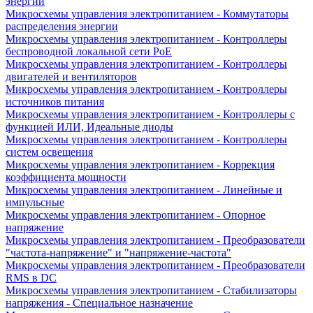
энергии
Микросхемы управления электропитанием - Коммутаторы
распределения энергии
Микросхемы управления электропитанием - Контроллеры
беспроводной локальной сети PoE
Микросхемы управления электропитанием - Контроллеры
двигателей и вентиляторов
Микросхемы управления электропитанием - Контроллеры
источников питания
Микросхемы управления электропитанием - Контроллеры с
функцией ИЛИ, Идеальные диоды
Микросхемы управления электропитанием - Контроллеры
систем освещения
Микросхемы управления электропитанием - Коррекция
коэффициента мощности
Микросхемы управления электропитанием - Линейные и
импульсные
Микросхемы управления электропитанием - Опорное
напряжение
Микросхемы управления электропитанием - Преобразователи
"частота-напряжение" и "напряжение-частота"
Микросхемы управления электропитанием - Преобразователи
RMS в DC
Микросхемы управления электропитанием - Стабилизаторы
напряжения - Специальное назначение