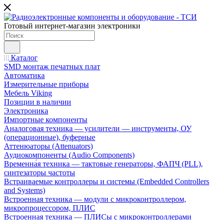
Готовый интернет-магазин электроники
Каталог
SMD монтаж печатных плат
Автоматика
Измерительные приборы
Мебель Viking
Позиции в наличии
Электроника
Импортные компоненты
Аналоговая техника — усилители — инструменты, ОУ
(операционные), буферные
Аттенюаторы (Attenuators)
Аудиокомпоненты (Audio Components)
Временна́я техника — тактовые генераторы, ФАПЧ (PLL),
синтезаторы частоты
Встраиваемые контроллеры и системы (Embedded Controllers
and Systems)
Встроенная техника — модули с микроконтроллером,
микропроцессором, ПЛИС
Встроенная техника — ПЛИСы с микроконтроллерами