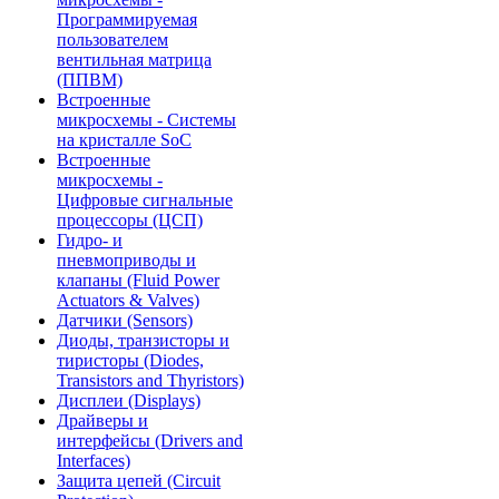
Программируемая
пользователем
вентильная матрица
(ППВМ)
Встроенные
микросхемы - Системы
на кристалле SoC
Встроенные
микросхемы -
Цифровые сигнальные
процессоры (ЦСП)
Гидро- и
пневмоприводы и
клапаны (Fluid Power
Actuators & Valves)
Датчики (Sensors)
Диоды, транзисторы и
тиристоры (Diodes,
Transistors and Thyristors)
Дисплеи (Displays)
Драйверы и
интерфейсы (Drivers and
Interfaces)
Защита цепей (Circuit