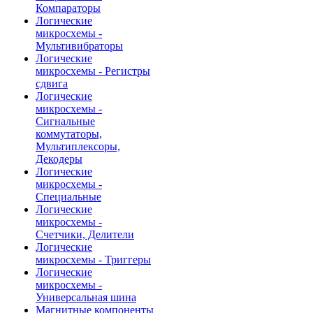
Компараторы
Логические
микросхемы -
Мультивибраторы
Логические
микросхемы - Регистры
сдвига
Логические
микросхемы -
Сигнальные
коммутаторы,
Мультиплексоры,
Декодеры
Логические
микросхемы -
Специальные
Логические
микросхемы -
Счетчики, Делители
Логические
микросхемы - Триггеры
Логические
микросхемы -
Универсальная шина
Магнитные компоненты