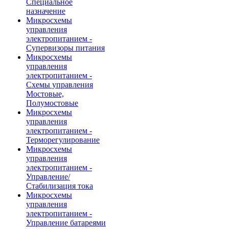
Специальное
назначение
Микросхемы
управления
электропитанием -
Супервизоры питания
Микросхемы
управления
электропитанием -
Схемы управления
Мостовые,
Полумостовые
Микросхемы
управления
электропитанием -
Терморегулирование
Микросхемы
управления
электропитанием -
Управление/
Стабилизация тока
Микросхемы
управления
электропитанием -
Управление батареями