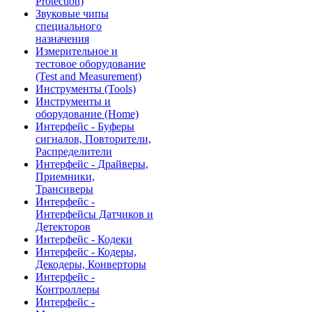
Protection)
Звуковые чипы
специального
назначения
Измерительное и
тестовое оборудование
(Test and Measurement)
Инструменты (Tools)
Инструменты и
оборудование (Home)
Интерфейс - Буферы
сигналов, Повторители,
Распределители
Интерфейс - Драйверы,
Приемники,
Трансиверы
Интерфейс -
Интерфейсы Датчиков и
Детекторов
Интерфейс - Кодеки
Интерфейс - Кодеры,
Декодеры, Конверторы
Интерфейс -
Контроллеры
Интерфейс -