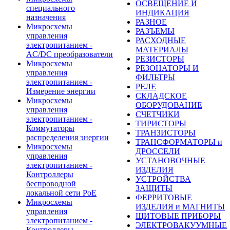
ОСВЕЩЕНИЕ И
специального
ИНДИКАЦИЯ
назначения
РАЗНОЕ
Микросхемы
РАЗЪЕМЫ
управления
РАСХОДНЫЕ
электропитанием -
МАТЕРИАЛЫ
AC/DC преобразователи
РЕЗИСТОРЫ
Микросхемы
РЕЗОНАТОРЫ И
управления
ФИЛЬТРЫ
электропитанием -
РЕЛЕ
Измерение энергии
СКЛАДСКОЕ
Микросхемы
ОБОРУДОВАНИЕ
управления
СЧЕТЧИКИ
электропитанием -
ТИРИСТОРЫ
Коммутаторы
ТРАНЗИСТОРЫ
распределения энергии
ТРАНСФОРМАТОРЫ и
Микросхемы
ДРОССЕЛИ
управления
УСТАНОВОЧНЫЕ
электропитанием -
ИЗДЕЛИЯ
Контроллеры
УСТРОЙСТВА
беспроводной
ЗАЩИТЫ
локальной сети PoE
ФЕРРИТОВЫЕ
Микросхемы
ИЗДЕЛИЯ и МАГНИТЫ
управления
ЩИТОВЫЕ ПРИБОРЫ
электропитанием -
ЭЛЕКТРОВАКУУМНЫЕ
Контроллеры