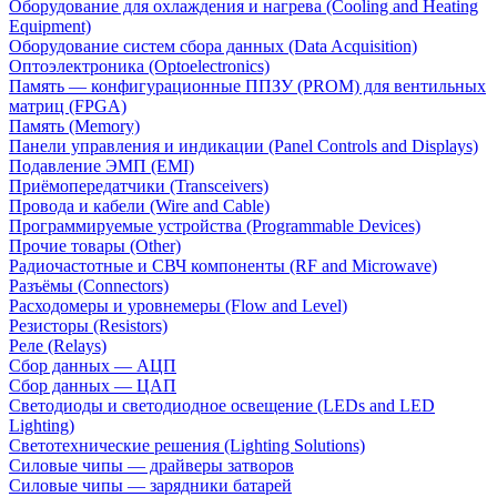
Оборудование для охлаждения и нагрева (Cooling and Heating
Equipment)
Оборудование систем сбора данных (Data Acquisition)
Оптоэлектроника (Optoelectronics)
Память — конфигурационные ППЗУ (PROM) для вентильных
матриц (FPGA)
Память (Memory)
Панели управления и индикации (Panel Controls and Displays)
Подавление ЭМП (EMI)
Приёмопередатчики (Transceivers)
Провода и кабели (Wire and Cable)
Программируемые устройства (Programmable Devices)
Прочие товары (Other)
Радиочастотные и СВЧ компоненты (RF and Microwave)
Разъёмы (Connectors)
Расходомеры и уровнемеры (Flow and Level)
Резисторы (Resistors)
Реле (Relays)
Сбор данных — АЦП
Сбор данных — ЦАП
Светодиоды и светодиодное освещение (LEDs and LED
Lighting)
Светотехнические решения (Lighting Solutions)
Силовые чипы — драйверы затворов
Силовые чипы — зарядники батарей