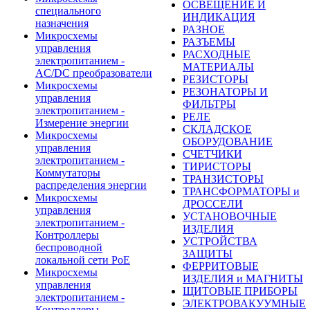
ОСВЕЩЕНИЕ И
специального
ИНДИКАЦИЯ
назначения
РАЗНОЕ
Микросхемы
РАЗЪЕМЫ
управления
РАСХОДНЫЕ
электропитанием -
МАТЕРИАЛЫ
AC/DC преобразователи
РЕЗИСТОРЫ
Микросхемы
РЕЗОНАТОРЫ И
управления
ФИЛЬТРЫ
электропитанием -
РЕЛЕ
Измерение энергии
СКЛАДСКОЕ
Микросхемы
ОБОРУДОВАНИЕ
управления
СЧЕТЧИКИ
электропитанием -
ТИРИСТОРЫ
Коммутаторы
ТРАНЗИСТОРЫ
распределения энергии
ТРАНСФОРМАТОРЫ и
Микросхемы
ДРОССЕЛИ
управления
УСТАНОВОЧНЫЕ
электропитанием -
ИЗДЕЛИЯ
Контроллеры
УСТРОЙСТВА
беспроводной
ЗАЩИТЫ
локальной сети PoE
ФЕРРИТОВЫЕ
Микросхемы
ИЗДЕЛИЯ и МАГНИТЫ
управления
ЩИТОВЫЕ ПРИБОРЫ
электропитанием -
ЭЛЕКТРОВАКУУМНЫЕ
Контроллеры