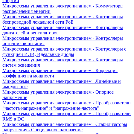
энергии
Микросхемы управления электропитанием - Коммутаторы
распределения энергии
Микросхемы управления электропитанием - Контроллеры
беспроводной локальной сети PoE
Микросхемы управления электропитанием - Контроллеры
двигателей и вентиляторов
Микросхемы управления электропитанием - Контроллеры
источников питания
Микросхемы управления электропитанием - Контроллеры с
функцией ИЛИ, Идеальные диоды
Микросхемы управления электропитанием - Контроллеры
систем освещения
Микросхемы управления электропитанием - Коррекция
коэффициента мощности
Микросхемы управления электропитанием - Линейные и
импульсные
Микросхемы управления электропитанием - Опорное
напряжение
Микросхемы управления электропитанием - Преобразователи
"частота-напряжение" и "напряжение-частота"
Микросхемы управления электропитанием - Преобразователи
RMS в DC
Микросхемы управления электропитанием - Стабилизаторы
напряжения - Специальное назначение