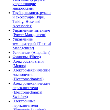
управляющие
микросхемы
Трубы, шланги, рукава
и аксессуары (Pipe,
Tubing, Hose and
Accessories)
Управление питанием
(Power Management)
Управление
температурой (Thermal
Management)
Усилители (Amplifiers)
Фильтры (Filters)
Электродвигатели
(Motors)
Электромеханические
компоненты
(Electromechanical)
Электромеханические
переключатели
(Electromechanical
Switches)
Электронные
переключатели
(Electronic Switches)