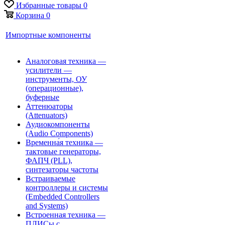
Избранные товары
0
Корзина
0
Импортные компоненты
Аналоговая техника —
усилители —
инструменты, ОУ
(операционные),
буферные
Аттенюаторы
(Attenuators)
Аудиокомпоненты
(Audio Components)
Временна́я техника —
тактовые генераторы,
ФАПЧ (PLL),
синтезаторы частоты
Встраиваемые
контроллеры и системы
(Embedded Controllers
and Systems)
Встроенная техника —
ПЛИСы с