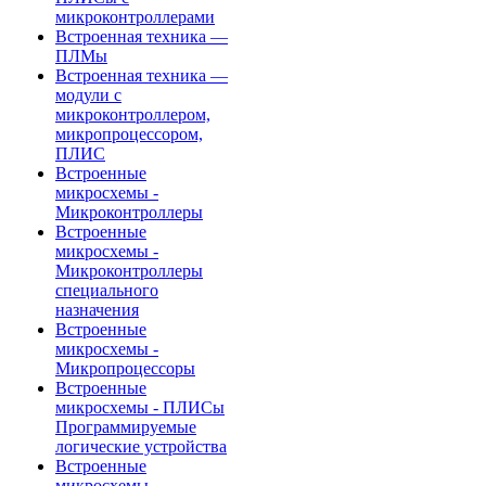
микроконтроллерами
Встроенная техника —
ПЛМы
Встроенная техника —
модули с
микроконтроллером,
микропроцессором,
ПЛИС
Встроенные
микросхемы -
Микроконтроллеры
Встроенные
микросхемы -
Микроконтроллеры
специального
назначения
Встроенные
микросхемы -
Микропроцессоры
Встроенные
микросхемы - ПЛИСы
Программируемые
логические устройства
Встроенные
микросхемы -