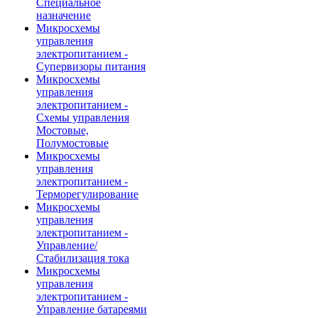
Специальное
назначение
Микросхемы
управления
электропитанием -
Супервизоры питания
Микросхемы
управления
электропитанием -
Схемы управления
Мостовые,
Полумостовые
Микросхемы
управления
электропитанием -
Терморегулирование
Микросхемы
управления
электропитанием -
Управление/
Стабилизация тока
Микросхемы
управления
электропитанием -
Управление батареями