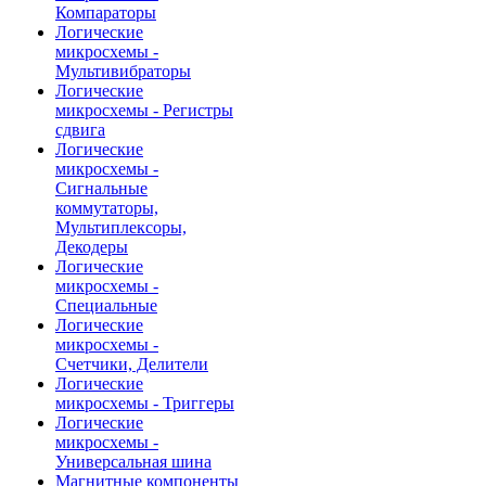
Компараторы
Логические
микросхемы -
Мультивибраторы
Логические
микросхемы - Регистры
сдвига
Логические
микросхемы -
Сигнальные
коммутаторы,
Мультиплексоры,
Декодеры
Логические
микросхемы -
Специальные
Логические
микросхемы -
Счетчики, Делители
Логические
микросхемы - Триггеры
Логические
микросхемы -
Универсальная шина
Магнитные компоненты