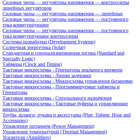
Силовые чипы — регуляторы напряжения — контроллеры
линейных регуляторов
Силовые чипы — регуляторы напряжения — линейные
Силовые чипы — регуляторы напряжения — постоянного
тока коммутирующие
Силовые чипы — регуляторы напряжения — постоянного
тока коммутирующие контроллеры
Системы разработки (Development Systems)
Солнечная энергетика (Solar)
Стандартная и специализированная логика (Standard and
Specialty Logic)
Таймеры (Clock and Timing)
Тактовые микросхемы - Генераторы реального времени
Тактовые микросхемы - Линии задержки
Тактовые микросхемы - Микросхемы управления батареями
Тактовые микросхемы - Программируемые таймеры и
Генераторы
Тактовые микросхемы - Специального назначения
Тактовые микросхемы - Тактовые буферы и управляющие
микросхемы
Трубы, шланги, рукава и аксессуары (Pipe, Tubing, Hose and
Accessories)
Управление питанием (Power Management)
Управление температурой (Thermal Management)
Усилители (Amplifiers)