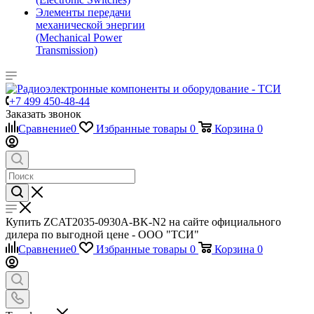
Элементы передачи
механической энергии
(Mechanical Power
Transmission)
+7 499 450-48-44
Заказать звонок
Сравнение
0
Избранные товары
0
Корзина
0
Купить ZCAT2035-0930A-BK-N2 на сайте официального
дилера по выгодной цене - ООО "ТСИ"
Сравнение
0
Избранные товары
0
Корзина
0