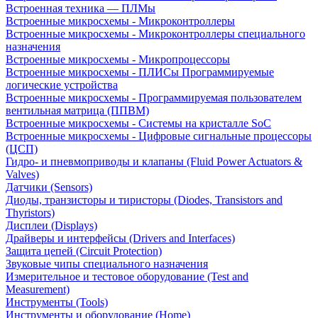
Встроенная техника — ПЛМы
Встроенные микросхемы - Микроконтроллеры
Встроенные микросхемы - Микроконтроллеры специального
назначения
Встроенные микросхемы - Микропроцессоры
Встроенные микросхемы - ПЛИСы Программируемые
логические устройства
Встроенные микросхемы - Программируемая пользователем
вентильная матрица (ППВМ)
Встроенные микросхемы - Системы на кристалле SoC
Встроенные микросхемы - Цифровые сигнальные процессоры
(ЦСП)
Гидро- и пневмоприводы и клапаны (Fluid Power Actuators &
Valves)
Датчики (Sensors)
Диоды, транзисторы и тиристоры (Diodes, Transistors and
Thyristors)
Дисплеи (Displays)
Драйверы и интерфейсы (Drivers and Interfaces)
Защита цепей (Circuit Protection)
Звуковые чипы специального назначения
Измерительное и тестовое оборудование (Test and
Measurement)
Инструменты (Tools)
Инструменты и оборудование (Home)