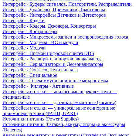
Интерфейс - Буферы сигналов, Повторители, Распределители
Интерфейс - Драйверы, Приемники, Трансиверы
Интерфейс - Интерфейсы Датчиков и Детекторов
Интерфейс - Кодеки
Интерфейс - Кодеры, Декодеры, Конверторы
Интерфейс - Контроллеры
Интерфейс - Микросхемы записи и воспроизведения голоса
Интерфейс - Модемы - ИС и модули
Интерфейс - Модули
Интерфейс - Прямой цифровой синтез DDS
Интерфейс - Расширители портов ввода/вывода
Интерфейс - Сериализаторы и Десериализаторы
Интерфейс - Согласователи сигнала
Интерфейс - Специальное
Интерфейс - Телекоммуникационные микросхемы
Интерфейс - Фильтры - Активные
Интерфейсы и стыки — аналоговые переключатели —
специальные
Интерфейсы и стыки — датчики, ёмкостные (касания)
Интерфейсы и стыки — универсальные асинхронные
приёмопередатчики (УАПП, UART)
Источники питания (Power Supplies)
Источники питания (батареи, аккумуляторы) и аксессуары
(Batteries)
Кварцевые резонаторы и генераторы (Crystals and Oscillators)