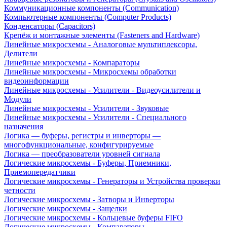
Коммуникационные компоненты (Communication)
Компьютерные компоненты (Computer Products)
Конденсаторы (Capacitors)
Крепёж и монтажные элементы (Fasteners and Hardware)
Линейные микросхемы - Аналоговые мультиплексоры,
Делители
Линейные микросхемы - Компараторы
Линейные микросхемы - Микросхемы обработки
видеоинформации
Линейные микросхемы - Усилители - Видеоусилители и
Модули
Линейные микросхемы - Усилители - Звуковые
Линейные микросхемы - Усилители - Специального
назначения
Логика — буферы, регистры и инверторы —
многофункциональные, конфигурируемые
Логика — преобразователи уровней сигнала
Логические микросхемы - Буферы, Приемники,
Приемопередатчики
Логические микросхемы - Генераторы и Устройства проверки
четности
Логические микросхемы - Затворы и Инверторы
Логические микросхемы - Защелки
Логические микросхемы - Кольцевые буферы FIFO
Логические микросхемы - Компараторы