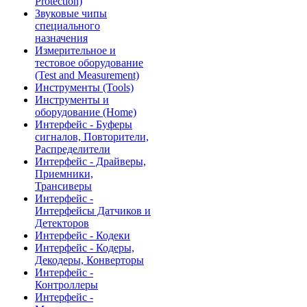
Protection)
Звуковые чипы
специального
назначения
Измерительное и
тестовое оборудование
(Test and Measurement)
Инструменты (Tools)
Инструменты и
оборудование (Home)
Интерфейс - Буферы
сигналов, Повторители,
Распределители
Интерфейс - Драйверы,
Приемники,
Трансиверы
Интерфейс -
Интерфейсы Датчиков и
Детекторов
Интерфейс - Кодеки
Интерфейс - Кодеры,
Декодеры, Конверторы
Интерфейс -
Контроллеры
Интерфейс -