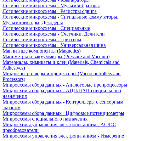
Логические микросхемы - Мультивибраторы
Логические микросхемы - Регистры сдвига
Логические микросхемы - Сигнальные коммутаторы,
Мультиплексоры, Декодеры
Логические микросхемы - Специальные
Логические микросхемы - Счетчики, Делители
Логические микросхемы - Триггеры
Логические микросхемы - Универсальная шина
Магнитные компоненты (Magnetics)
Манометры и вакуумметры (Pressure and Vacuum)
Материалы, химикаты и клеи (Materials, Chemicals and
Adhesives)
Микроконтроллеры и процессоры (Microcontrollers and
Processors)
Микросхемы сбора данных - Аналоговые препроцессоры
Микросхемы сбора данных - АЦП/ЦАП специального
назначения
Микросхемы сбора данных - Контроллеры с сенсорным
экраном
Микросхемы сбора данных - Цифровые потенциометры
Микросхемы специального назначения
Микросхемы управления электропитанием - AC/DC
преобразователи
Микросхемы управления электропитанием - Измерение