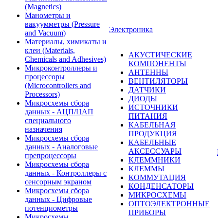
(Magnetics)
Манометры и
вакуумметры (Pressure
Электроника
and Vacuum)
Материалы, химикаты и
клеи (Materials,
АКУСТИЧЕСКИЕ
Chemicals and Adhesives)
КОМПОНЕНТЫ
Микроконтроллеры и
АНТЕННЫ
процессоры
ВЕНТИЛЯТОРЫ
(Microcontrollers and
ДАТЧИКИ
Processors)
ДИОДЫ
Микросхемы сбора
ИСТОЧНИКИ
данных - АЦП/ЦАП
ПИТАНИЯ
специального
КАБЕЛЬНАЯ
назначения
ПРОДУКЦИЯ
Микросхемы сбора
КАБЕЛЬНЫЕ
данных - Аналоговые
АКСЕССУАРЫ
препроцессоры
КЛЕММНИКИ
Микросхемы сбора
КЛЕММЫ
данных - Контроллеры с
КОММУТАЦИЯ
сенсорным экраном
КОНДЕНСАТОРЫ
Микросхемы сбора
МИКРОСХЕМЫ
данных - Цифровые
ОПТОЭЛЕКТРОННЫЕ
потенциометры
ПРИБОРЫ
Микросхемы