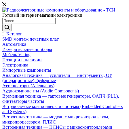
Готовый интернет-магазин электроники
Каталог
SMD монтаж печатных плат
Автоматика
Измерительные приборы
Мебель Viking
Позиции в наличии
Электроника
Импортные компоненты
Аналоговая техника — усилители — инструменты, ОУ
(операционные), буферные
Аттенюаторы (Attenuators)
Аудиокомпоненты (Audio Components)
Временна́я техника — тактовые генераторы, ФАПЧ (PLL),
синтезаторы частоты
Встраиваемые контроллеры и системы (Embedded Controllers
and Systems)
Встроенная техника — модули с микроконтроллером,
микропроцессором, ПЛИС
Встроенная техника — ПЛИСы с микроконтроллерами