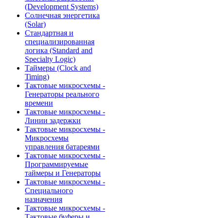
(Development Systems)
Солнечная энергетика
(Solar)
Стандартная и
специализированная
логика (Standard and
Specialty Logic)
Таймеры (Clock and
Timing)
Тактовые микросхемы -
Генераторы реального
времени
Тактовые микросхемы -
Линии задержки
Тактовые микросхемы -
Микросхемы
управления батареями
Тактовые микросхемы -
Программируемые
таймеры и Генераторы
Тактовые микросхемы -
Специального
назначения
Тактовые микросхемы -
Тактовые буферы и