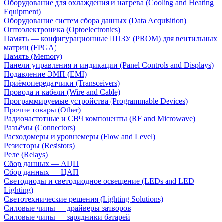
Оборудование для охлаждения и нагрева (Cooling and Heating
Equipment)
Оборудование систем сбора данных (Data Acquisition)
Оптоэлектроника (Optoelectronics)
Память — конфигурационные ППЗУ (PROM) для вентильных
матриц (FPGA)
Память (Memory)
Панели управления и индикации (Panel Controls and Displays)
Подавление ЭМП (EMI)
Приёмопередатчики (Transceivers)
Провода и кабели (Wire and Cable)
Программируемые устройства (Programmable Devices)
Прочие товары (Other)
Радиочастотные и СВЧ компоненты (RF and Microwave)
Разъёмы (Connectors)
Расходомеры и уровнемеры (Flow and Level)
Резисторы (Resistors)
Реле (Relays)
Сбор данных — АЦП
Сбор данных — ЦАП
Светодиоды и светодиодное освещение (LEDs and LED
Lighting)
Светотехнические решения (Lighting Solutions)
Силовые чипы — драйверы затворов
Силовые чипы — зарядники батарей