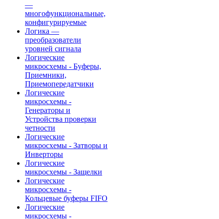
—
многофункциональные,
конфигурируемые
Логика —
преобразователи
уровней сигнала
Логические
микросхемы - Буферы,
Приемники,
Приемопередатчики
Логические
микросхемы -
Генераторы и
Устройства проверки
четности
Логические
микросхемы - Затворы и
Инверторы
Логические
микросхемы - Защелки
Логические
микросхемы -
Кольцевые буферы FIFO
Логические
микросхемы -