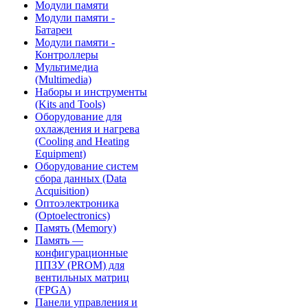
Модули памяти
Модули памяти -
Батареи
Модули памяти -
Контроллеры
Мультимедиа
(Multimedia)
Наборы и инструменты
(Kits and Tools)
Оборудование для
охлаждения и нагрева
(Cooling and Heating
Equipment)
Оборудование систем
сбора данных (Data
Acquisition)
Оптоэлектроника
(Optoelectronics)
Память (Memory)
Память —
конфигурационные
ППЗУ (PROM) для
вентильных матриц
(FPGA)
Панели управления и