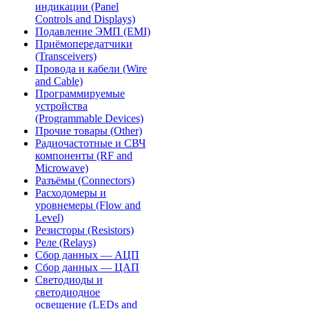
индикации (Panel
Controls and Displays)
Подавление ЭМП (EMI)
Приёмопередатчики
(Transceivers)
Провода и кабели (Wire
and Cable)
Программируемые
устройства
(Programmable Devices)
Прочие товары (Other)
Радиочастотные и СВЧ
компоненты (RF and
Microwave)
Разъёмы (Connectors)
Расходомеры и
уровнемеры (Flow and
Level)
Резисторы (Resistors)
Реле (Relays)
Сбор данных — АЦП
Сбор данных — ЦАП
Светодиоды и
светодиодное
освещение (LEDs and