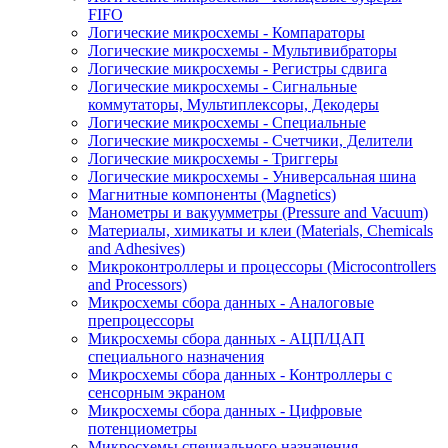
FIFO
Логические микросхемы - Компараторы
Логические микросхемы - Мультивибраторы
Логические микросхемы - Регистры сдвига
Логические микросхемы - Сигнальные
коммутаторы, Мультиплексоры, Декодеры
Логические микросхемы - Специальные
Логические микросхемы - Счетчики, Делители
Логические микросхемы - Триггеры
Логические микросхемы - Универсальная шина
Магнитные компоненты (Magnetics)
Манометры и вакуумметры (Pressure and Vacuum)
Материалы, химикаты и клеи (Materials, Chemicals
and Adhesives)
Микроконтроллеры и процессоры (Microcontrollers
and Processors)
Микросхемы сбора данных - Аналоговые
препроцессоры
Микросхемы сбора данных - АЦП/ЦАП
специального назначения
Микросхемы сбора данных - Контроллеры с
сенсорным экраном
Микросхемы сбора данных - Цифровые
потенциометры
Микросхемы специального назначения