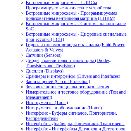
Встроенные микросхемы - ПЛИСы
Программируемые логические устройства
Встроенные микросхемы - Программируемая
пользователем вентильная матрица (ППВМ)
Встроенные микросхемы - Системы на кристалле
SoC
Встроенные микросхемы - Цифровые сигнальные
процессоры (ЦСП)
Гидро- и пневмоприводы и клапаны (Fluid Power
Actuators & Valves)
Датчики (Sensors)
Диоды, транзисторы и тиристоры (Diodes,
Transistors and Thyristors)
Дисплеи (Displays)
Драйверы и интерфейсы (Drivers and Interfaces)
Защита цепей (Circuit Protection)
Звуковые чипы специального назначения
Измерительное и тестовое оборудование (Test and
Measurement)
Инструменты (Tools)
Инструменты и оборудование (Home)
Интерфейс - Буферы сигналов, Повторители,
Распределители
Интерфейс - Драйверы, Приемники, Трансиверы
Интерфейс - Интерфейсы Датчиков и Детекторов