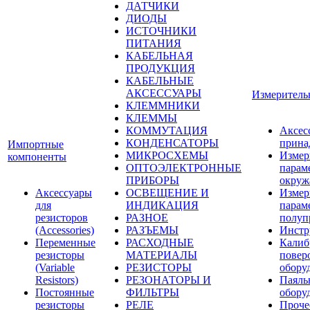
ДАТЧИКИ
ДИОДЫ
ИСТОЧНИКИ
ПИТАНИЯ
КАБЕЛЬНАЯ
ПРОДУКЦИЯ
КАБЕЛЬНЫЕ
АКСЕССУАРЫ
Измеритель
КЛЕММНИКИ
КЛЕММЫ
КОММУТАЦИЯ
Аксес
КОНДЕНСАТОРЫ
прина
Импортные
МИКРОСХЕМЫ
Измер
компоненты
ОПТОЭЛЕКТРОННЫЕ
парам
ПРИБОРЫ
окруж
Аксессуары
ОСВЕЩЕНИЕ И
Измер
для
ИНДИКАЦИЯ
парам
резисторов
РАЗНОЕ
полуп
(Accessories)
РАЗЪЕМЫ
Инстр
Переменные
РАСХОДНЫЕ
Калиб
резисторы
МАТЕРИАЛЫ
повер
(Variable
РЕЗИСТОРЫ
обору
Resistors)
РЕЗОНАТОРЫ И
Паяль
Постоянные
ФИЛЬТРЫ
обору
резисторы
РЕЛЕ
Проче