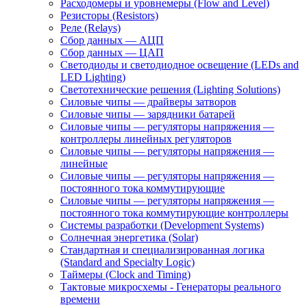
Расходомеры и уровнемеры (Flow and Level)
Резисторы (Resistors)
Реле (Relays)
Сбор данных — АЦП
Сбор данных — ЦАП
Светодиоды и светодиодное освещение (LEDs and
LED Lighting)
Светотехнические решения (Lighting Solutions)
Силовые чипы — драйверы затворов
Силовые чипы — зарядники батарей
Силовые чипы — регуляторы напряжения —
контроллеры линейных регуляторов
Силовые чипы — регуляторы напряжения —
линейные
Силовые чипы — регуляторы напряжения —
постоянного тока коммутирующие
Силовые чипы — регуляторы напряжения —
постоянного тока коммутирующие контроллеры
Системы разработки (Development Systems)
Солнечная энергетика (Solar)
Стандартная и специализированная логика
(Standard and Specialty Logic)
Таймеры (Clock and Timing)
Тактовые микросхемы - Генераторы реального
времени