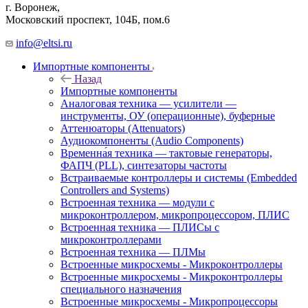
г. Воронеж,
​Московский проспект, 104Б, пом.6
info@eltsi.ru
Импортные компоненты
Назад
Импортные компоненты
Аналоговая техника — усилители —
инструменты, ОУ (операционные), буферные
Аттенюаторы (Attenuators)
Аудиокомпоненты (Audio Components)
Временна́я техника — тактовые генераторы,
ФАПЧ (PLL), синтезаторы частоты
Встраиваемые контроллеры и системы (Embedded
Controllers and Systems)
Встроенная техника — модули с
микроконтроллером, микропроцессором, ПЛИС
Встроенная техника — ПЛИСы с
микроконтроллерами
Встроенная техника — ПЛМы
Встроенные микросхемы - Микроконтроллеры
Встроенные микросхемы - Микроконтроллеры
специального назначения
Встроенные микросхемы - Микропроцессоры