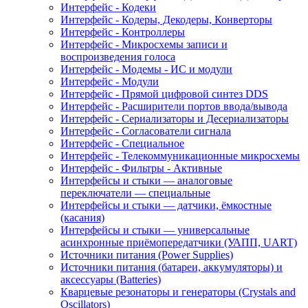
Интерфейс - Кодеки
Интерфейс - Кодеры, Декодеры, Конверторы
Интерфейс - Контроллеры
Интерфейс - Микросхемы записи и
воспроизведения голоса
Интерфейс - Модемы - ИС и модули
Интерфейс - Модули
Интерфейс - Прямой цифровой синтез DDS
Интерфейс - Расширители портов ввода/вывода
Интерфейс - Сериализаторы и Десериализаторы
Интерфейс - Согласователи сигнала
Интерфейс - Специальное
Интерфейс - Телекоммуникационные микросхемы
Интерфейс - Фильтры - Активные
Интерфейсы и стыки — аналоговые
переключатели — специальные
Интерфейсы и стыки — датчики, ёмкостные
(касания)
Интерфейсы и стыки — универсальные
асинхронные приёмопередатчики (УАПП, UART)
Источники питания (Power Supplies)
Источники питания (батареи, аккумуляторы) и
аксессуары (Batteries)
Кварцевые резонаторы и генераторы (Crystals and
Oscillators)