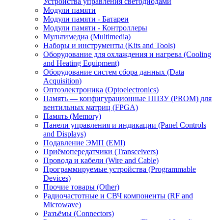
Устройства управления светодиодами
Модули памяти
Модули памяти - Батареи
Модули памяти - Контроллеры
Мультимедиа (Multimedia)
Наборы и инструменты (Kits and Tools)
Оборудование для охлаждения и нагрева (Cooling
and Heating Equipment)
Оборудование систем сбора данных (Data
Acquisition)
Оптоэлектроника (Optoelectronics)
Память — конфигурационные ППЗУ (PROM) для
вентильных матриц (FPGA)
Память (Memory)
Панели управления и индикации (Panel Controls
and Displays)
Подавление ЭМП (EMI)
Приёмопередатчики (Transceivers)
Провода и кабели (Wire and Cable)
Программируемые устройства (Programmable
Devices)
Прочие товары (Other)
Радиочастотные и СВЧ компоненты (RF and
Microwave)
Разъёмы (Connectors)