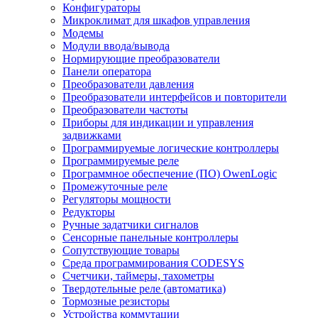
Конфигураторы
Микроклимат для шкафов управления
Модемы
Модули ввода/вывода
Нормирующие преобразователи
Панели оператора
Преобразователи давления
Преобразователи интерфейсов и повторители
Преобразователи частоты
Приборы для индикации и управления
задвижками
Программируемые логические контроллеры
Программируемые реле
Программное обеспечение (ПО) OwenLogic
Промежуточные реле
Регуляторы мощности
Редукторы
Ручные задатчики сигналов
Сенсорные панельные контроллеры
Сопутствующие товары
Среда программирования CODESYS
Счетчики, таймеры, тахометры
Твердотельные реле (автоматика)
Тормозные резисторы
Устройства коммутации