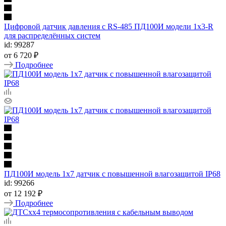
Цифровой датчик давления с RS-485 ПД100И модели 1х3-R
для распределённых систем
id: 99287
от
6 720 ₽
Подробнее
ПД100И модель 1х7 датчик c повышенной влагозащитой IP68
id: 99266
от
12 192 ₽
Подробнее