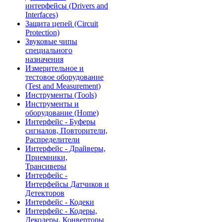
интерфейсы (Drivers and
Interfaces)
Защита цепей (Circuit
Protection)
Звуковые чипы
специального
назначения
Измерительное и
тестовое оборудование
(Test and Measurement)
Инструменты (Tools)
Инструменты и
оборудование (Home)
Интерфейс - Буферы
сигналов, Повторители,
Распределители
Интерфейс - Драйверы,
Приемники,
Трансиверы
Интерфейс -
Интерфейсы Датчиков и
Детекторов
Интерфейс - Кодеки
Интерфейс - Кодеры,
Декодеры, Конверторы