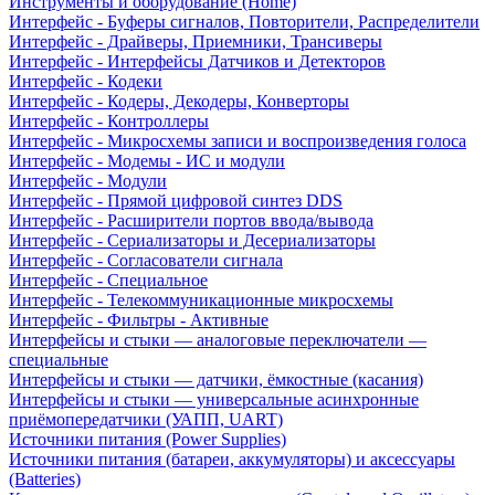
Инструменты и оборудование (Home)
Интерфейс - Буферы сигналов, Повторители, Распределители
Интерфейс - Драйверы, Приемники, Трансиверы
Интерфейс - Интерфейсы Датчиков и Детекторов
Интерфейс - Кодеки
Интерфейс - Кодеры, Декодеры, Конверторы
Интерфейс - Контроллеры
Интерфейс - Микросхемы записи и воспроизведения голоса
Интерфейс - Модемы - ИС и модули
Интерфейс - Модули
Интерфейс - Прямой цифровой синтез DDS
Интерфейс - Расширители портов ввода/вывода
Интерфейс - Сериализаторы и Десериализаторы
Интерфейс - Согласователи сигнала
Интерфейс - Специальное
Интерфейс - Телекоммуникационные микросхемы
Интерфейс - Фильтры - Активные
Интерфейсы и стыки — аналоговые переключатели —
специальные
Интерфейсы и стыки — датчики, ёмкостные (касания)
Интерфейсы и стыки — универсальные асинхронные
приёмопередатчики (УАПП, UART)
Источники питания (Power Supplies)
Источники питания (батареи, аккумуляторы) и аксессуары
(Batteries)