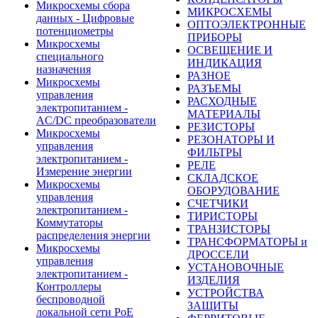
Микросхемы сбора
МИКРОСХЕМЫ
данных - Цифровые
ОПТОЭЛЕКТРОННЫЕ
потенциометры
ПРИБОРЫ
Микросхемы
ОСВЕЩЕНИЕ И
специального
ИНДИКАЦИЯ
назначения
РАЗНОЕ
Микросхемы
РАЗЪЕМЫ
управления
РАСХОДНЫЕ
электропитанием -
МАТЕРИАЛЫ
AC/DC преобразователи
РЕЗИСТОРЫ
Микросхемы
РЕЗОНАТОРЫ И
управления
ФИЛЬТРЫ
электропитанием -
РЕЛЕ
Измерение энергии
СКЛАДСКОЕ
Микросхемы
ОБОРУДОВАНИЕ
управления
СЧЕТЧИКИ
электропитанием -
ТИРИСТОРЫ
Коммутаторы
ТРАНЗИСТОРЫ
распределения энергии
ТРАНСФОРМАТОРЫ и
Микросхемы
ДРОССЕЛИ
управления
УСТАНОВОЧНЫЕ
электропитанием -
ИЗДЕЛИЯ
Контроллеры
УСТРОЙСТВА
беспроводной
ЗАЩИТЫ
локальной сети PoE