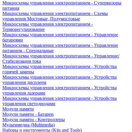
Микросхемы управления электропитанием - Супервизоры
питания
Микросхемы управления электропитанием - Схемы
управления Мостовые, Полумостовые
Микросхемы управления электропитанием -
Терморегулирование
Микросхемы управления электропитанием - Управление
батареями
Микросхемы управления электропитанием - Управление
питанием - Специальные
Микросхемы управления электропитанием - Управление/
Стабилизация тока
Микросхемы управления электропитанием - Устройства
горячей замены
Микросхемы управления электропитанием - Устройства
управления дисплеем
Микросхемы управления электропитанием - Устройства
управления лазерами
Микросхемы управления электропитанием - Устройства
управления светодиодами
Модули памяти
Модули памяти - Батареи
Модули памяти - Контроллеры
Мультимедиа (Multimedia)
Наборы и инструменты (Kits and Tools)