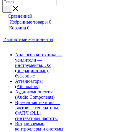
Сравнение
0
Избранные товары
0
Корзина
0
Импортные компоненты
Аналоговая техника —
усилители —
инструменты, ОУ
(операционные),
буферные
Аттенюаторы
(Attenuators)
Аудиокомпоненты
(Audio Components)
Временна́я техника —
тактовые генераторы,
ФАПЧ (PLL),
синтезаторы частоты
Встраиваемые
контроллеры и системы