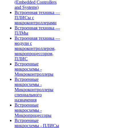
(Embedded Controllers
and Systems)
Встроенная техника —
ПЛИСы с
микроконтроллерами
Встроенная техника —
ПЛМы
Встроенная техника —
модули с
микроконтроллером,
микропроцессором,
ПЛИС
Встроенные
микросхемы -
Микроконтроллеры
Встроенные
микросхемы -
Микроконтроллеры
специального
назначения
Встроенные
микросхемы -
Микропроцессоры
Встроенные
микросхемы - ПЛИСы