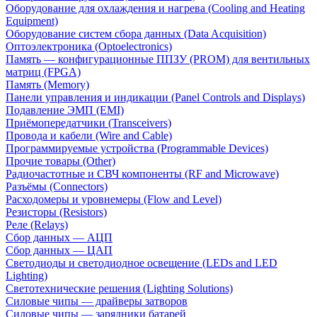
Оборудование для охлаждения и нагрева (Cooling and Heating
Equipment)
Оборудование систем сбора данных (Data Acquisition)
Оптоэлектроника (Optoelectronics)
Память — конфигурационные ППЗУ (PROM) для вентильных
матриц (FPGA)
Память (Memory)
Панели управления и индикации (Panel Controls and Displays)
Подавление ЭМП (EMI)
Приёмопередатчики (Transceivers)
Провода и кабели (Wire and Cable)
Программируемые устройства (Programmable Devices)
Прочие товары (Other)
Радиочастотные и СВЧ компоненты (RF and Microwave)
Разъёмы (Connectors)
Расходомеры и уровнемеры (Flow and Level)
Резисторы (Resistors)
Реле (Relays)
Сбор данных — АЦП
Сбор данных — ЦАП
Светодиоды и светодиодное освещение (LEDs and LED
Lighting)
Светотехнические решения (Lighting Solutions)
Силовые чипы — драйверы затворов
Силовые чипы — зарядники батарей