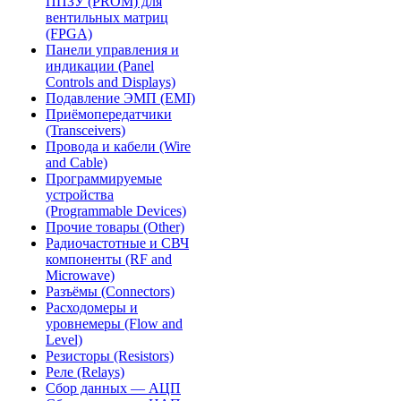
ППЗУ (PROM) для
вентильных матриц
(FPGA)
Панели управления и
индикации (Panel
Controls and Displays)
Подавление ЭМП (EMI)
Приёмопередатчики
(Transceivers)
Провода и кабели (Wire
and Cable)
Программируемые
устройства
(Programmable Devices)
Прочие товары (Other)
Радиочастотные и СВЧ
компоненты (RF and
Microwave)
Разъёмы (Connectors)
Расходомеры и
уровнемеры (Flow and
Level)
Резисторы (Resistors)
Реле (Relays)
Сбор данных — АЦП