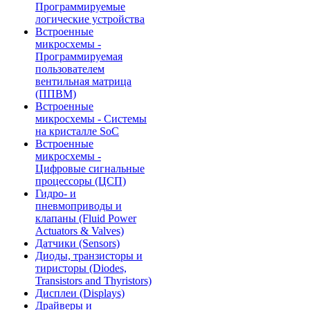
Программируемые
логические устройства
Встроенные
микросхемы -
Программируемая
пользователем
вентильная матрица
(ППВМ)
Встроенные
микросхемы - Системы
на кристалле SoC
Встроенные
микросхемы -
Цифровые сигнальные
процессоры (ЦСП)
Гидро- и
пневмоприводы и
клапаны (Fluid Power
Actuators & Valves)
Датчики (Sensors)
Диоды, транзисторы и
тиристоры (Diodes,
Transistors and Thyristors)
Дисплеи (Displays)
Драйверы и