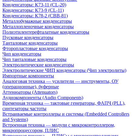
Конденсаторы: К73-11 (CL-20)
Конденсаторы: К73-9 (CL-11)
Конденсаторы: К78-2 (CBB-81)
Металлобумажные конденсаторы
Металлопленочные конденсаторы
Полиэтилентерефталатные конденсаторы
Пусковые конденсаторы
Танталовые конденсаторы
Фторопластовые конденсаторы
Чип конденсаторы
Чип танталовые конденсаторы
Электролитические конденсаторы
Электролитические ЧИП конденсаторы (Чип электролиты)
Импортные компоненты
Аналоговая техника — усилители — инструменты, ОУ
(операционные), буферные
Аттенюаторы (Attenuators)
Аудиокомпоненты (Audio Components)
Временна́я техника — тактовые генераторы, ФАПЧ (PLL),
синтезаторы частоты
Встраиваемые контроллеры и системы (Embedded Controllers
and Systems)
Встроенная техника — модули с микроконтроллером,
микропроцессором, ПЛИС
Встроенная техника — ПЛИСы с микроконтроллерами