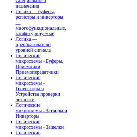
Специального
назначения
Логика — буферы,
регистры и инверторы
—
многофункциональные,
конфигурируемые
Логика —
преобразователи
уровней сигнала
Логические
микросхемы - Буферы,
Приемники,
Приемопередатчики
Логические
микросхемы -
Генераторы и
Устройства проверки
четности
Логические
микросхемы - Затворы и
Инверторы
Логические
микросхемы - Защелки
Логические