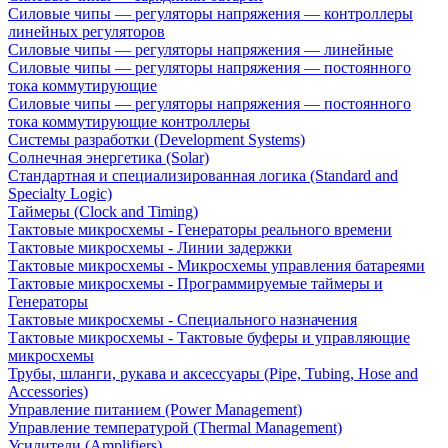
Силовые чипы — регуляторы напряжения — контроллеры
линейных регуляторов
Силовые чипы — регуляторы напряжения — линейные
Силовые чипы — регуляторы напряжения — постоянного
тока коммутирующие
Силовые чипы — регуляторы напряжения — постоянного
тока коммутирующие контроллеры
Системы разработки (Development Systems)
Солнечная энергетика (Solar)
Стандартная и специализированная логика (Standard and
Specialty Logic)
Таймеры (Clock and Timing)
Тактовые микросхемы - Генераторы реального времени
Тактовые микросхемы - Линии задержки
Тактовые микросхемы - Микросхемы управления батареями
Тактовые микросхемы - Программируемые таймеры и
Генераторы
Тактовые микросхемы - Специального назначения
Тактовые микросхемы - Тактовые буферы и управляющие
микросхемы
Трубы, шланги, рукава и аксессуары (Pipe, Tubing, Hose and
Accessories)
Управление питанием (Power Management)
Управление температурой (Thermal Management)
Усилители (Amplifiers)