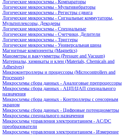
Логические микросхемы - Компараторы
Логические микросхемы - Мультивибраторы
Логические микросхемы - Регистры сдвига
Логические микросхемы - Сигнальные коммутаторы,
Мультиплексоры, Декодеры
Логические микросхемы - Специальные
Логические микросхемы - Счетчики, Делители
Логические микросхемы - Триггеры
Логические микросхемы - Универсальная шина
Магнитные компоненты (Magnetics)
Манометры и вакуумметры (Pressure and Vacuum)
Материалы, химикаты и клеи (Materials, Chemicals and
Adhesives)
Микроконтроллеры и процессоры (Microcontrollers and
Processors)
Микросхемы сбора данных - Аналоговые препроцессоры
Микросхемы сбора данных - АЦП/ЦАП специального
назначения
Микросхемы сбора данных - Контроллеры с сенсорным
экраном
Микросхемы сбора данных - Цифровые потенциометры
Микросхемы специального назначения
Микросхемы управления электропитанием - AC/DC
преобразователи
Микросхемы управления электропитанием - Измерение