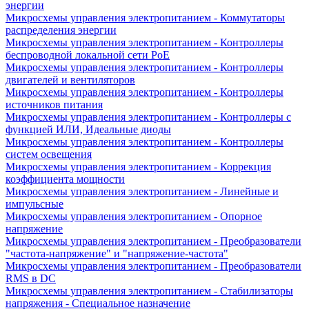
энергии
Микросхемы управления электропитанием - Коммутаторы
распределения энергии
Микросхемы управления электропитанием - Контроллеры
беспроводной локальной сети PoE
Микросхемы управления электропитанием - Контроллеры
двигателей и вентиляторов
Микросхемы управления электропитанием - Контроллеры
источников питания
Микросхемы управления электропитанием - Контроллеры с
функцией ИЛИ, Идеальные диоды
Микросхемы управления электропитанием - Контроллеры
систем освещения
Микросхемы управления электропитанием - Коррекция
коэффициента мощности
Микросхемы управления электропитанием - Линейные и
импульсные
Микросхемы управления электропитанием - Опорное
напряжение
Микросхемы управления электропитанием - Преобразователи
"частота-напряжение" и "напряжение-частота"
Микросхемы управления электропитанием - Преобразователи
RMS в DC
Микросхемы управления электропитанием - Стабилизаторы
напряжения - Специальное назначение