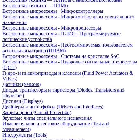
Встроенная техника — ПЛМы
Встроенные микросхемы - Микроконтроллеры
Встроенные микросхемы - Микроконтроллеры специального
назначения
Встроенные микросхемы - Микропроцессоры
Встроенные микросхемы - ПЛИСы Программируемые
логические устройства
Встроенные микросхемы - Программируемая пользователем
вентильная матрица (ППВМ)
Встроенные микросхемы - Системы на кристалле SoC
Встроенные микросхемы - Цифровые сигнальные процессоры
(ЦСП)
Гидро- и пневмоприводы и клапаны (Fluid Power Actuators &
Valves)
Датчики (Sensors)
Диоды, транзисторы и тиристоры (Diodes, Transistors and
Thyristors)
Дисплеи (Displays)
Драйверы и интерфейсы (Drivers and Interfaces)
Защита цепей (Circuit Protection)
Звуковые чипы специального назначения
Измерительное и тестовое оборудование (Test and
Measurement)
Инструменты (Tools)