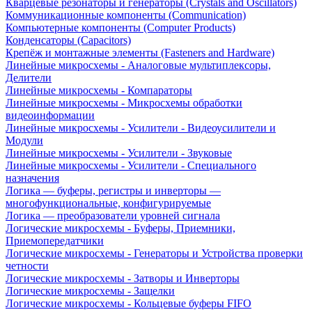
Кварцевые резонаторы и генераторы (Crystals and Oscillators)
Коммуникационные компоненты (Communication)
Компьютерные компоненты (Computer Products)
Конденсаторы (Capacitors)
Крепёж и монтажные элементы (Fasteners and Hardware)
Линейные микросхемы - Аналоговые мультиплексоры,
Делители
Линейные микросхемы - Компараторы
Линейные микросхемы - Микросхемы обработки
видеоинформации
Линейные микросхемы - Усилители - Видеоусилители и
Модули
Линейные микросхемы - Усилители - Звуковые
Линейные микросхемы - Усилители - Специального
назначения
Логика — буферы, регистры и инверторы —
многофункциональные, конфигурируемые
Логика — преобразователи уровней сигнала
Логические микросхемы - Буферы, Приемники,
Приемопередатчики
Логические микросхемы - Генераторы и Устройства проверки
четности
Логические микросхемы - Затворы и Инверторы
Логические микросхемы - Защелки
Логические микросхемы - Кольцевые буферы FIFO