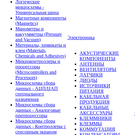
Логические
микросхемы -
Универсальная шина
Магнитные компоненты
(Magnetics)
Манометры и
вакуумметры (Pressure
Электроника
and Vacuum)
Материалы, химикаты и
клеи (Materials,
АКУСТИЧЕСКИЕ
Chemicals and Adhesives)
КОМПОНЕНТЫ
Микроконтроллеры и
АНТЕННЫ
процессоры
ВЕНТИЛЯТОРЫ
(Microcontrollers and
ДАТЧИКИ
Processors)
ДИОДЫ
Микросхемы сбора
ИСТОЧНИКИ
данных - АЦП/ЦАП
ПИТАНИЯ
специального
КАБЕЛЬНАЯ
назначения
ПРОДУКЦИЯ
Микросхемы сбора
КАБЕЛЬНЫЕ
данных - Аналоговые
АКСЕССУАРЫ
препроцессоры
КЛЕММНИКИ
Микросхемы сбора
КЛЕММЫ
данных - Контроллеры с
КОММУТАЦИЯ
сенсорным экраном
КОНДЕНСАТОРЫ