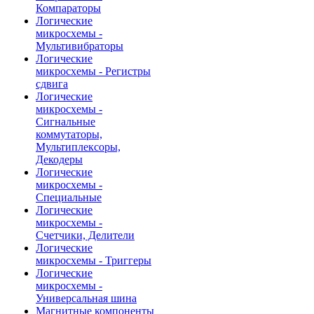
Компараторы
Логические
микросхемы -
Мультивибраторы
Логические
микросхемы - Регистры
сдвига
Логические
микросхемы -
Сигнальные
коммутаторы,
Мультиплексоры,
Декодеры
Логические
микросхемы -
Специальные
Логические
микросхемы -
Счетчики, Делители
Логические
микросхемы - Триггеры
Логические
микросхемы -
Универсальная шина
Магнитные компоненты