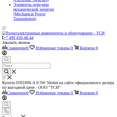
Элементы передачи
механической энергии
(Mechanical Power
Transmission)
+7 499 450-48-44
Заказать звонок
Сравнение
0
Избранные товары
0
Корзина
0
Купить DXI30N-A 0.5W 50ohm на сайте официального дилера
по выгодной цене - ООО "ТСИ"
Сравнение
0
Избранные товары
0
Корзина
0