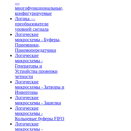
—
многофункциональные,
конфигурируемые
Логика —
преобразователи
уровней сигнала
Логические
микросхемы - Буферы,
Приемники,
Приемопередатчики
Логические
микросхемы -
Генераторы и
Устройства проверки
четности
Логические
микросхемы - Затворы и
Инверторы
Логические
микросхемы - Защелки
Логические
микросхемы -
Кольцевые буферы FIFO
Логические
микросхемы -