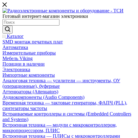
Готовый интернет-магазин электроники
Каталог
SMD монтаж печатных плат
Автоматика
Измерительные приборы
Мебель Viking
Позиции в наличии
Электроника
Импортные компоненты
Аналоговая техника — усилители — инструменты, ОУ
(операционные), буферные
Аттенюаторы (Attenuators)
Аудиокомпоненты (Audio Components)
Временна́я техника — тактовые генераторы, ФАПЧ (PLL),
синтезаторы частоты
Встраиваемые контроллеры и системы (Embedded Controllers
and Systems)
Встроенная техника — модули с микроконтроллером,
микропроцессором, ПЛИС
Встроенная техника — ПЛИСы с микроконтроллерами