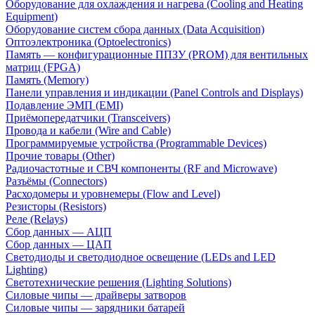
Оборудование для охлаждения и нагрева (Cooling and Heating
Equipment)
Оборудование систем сбора данных (Data Acquisition)
Оптоэлектроника (Optoelectronics)
Память — конфигурационные ППЗУ (PROM) для вентильных
матриц (FPGA)
Память (Memory)
Панели управления и индикации (Panel Controls and Displays)
Подавление ЭМП (EMI)
Приёмопередатчики (Transceivers)
Провода и кабели (Wire and Cable)
Программируемые устройства (Programmable Devices)
Прочие товары (Other)
Радиочастотные и СВЧ компоненты (RF and Microwave)
Разъёмы (Connectors)
Расходомеры и уровнемеры (Flow and Level)
Резисторы (Resistors)
Реле (Relays)
Сбор данных — АЦП
Сбор данных — ЦАП
Светодиоды и светодиодное освещение (LEDs and LED
Lighting)
Светотехнические решения (Lighting Solutions)
Силовые чипы — драйверы затворов
Силовые чипы — зарядники батарей