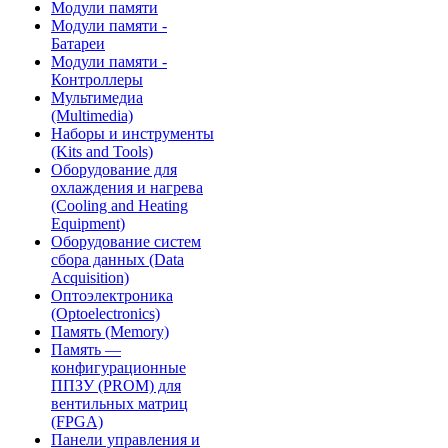
Модули памяти
Модули памяти -
Батареи
Модули памяти -
Контроллеры
Мультимедиа
(Multimedia)
Наборы и инструменты
(Kits and Tools)
Оборудование для
охлаждения и нагрева
(Cooling and Heating
Equipment)
Оборудование систем
сбора данных (Data
Acquisition)
Оптоэлектроника
(Optoelectronics)
Память (Memory)
Память —
конфигурационные
ППЗУ (PROM) для
вентильных матриц
(FPGA)
Панели управления и