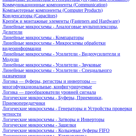
Коммуникационные компоненты (Communication)
Компьютерные компоненты (Computer Products)
Конденсаторы (Capacitors)
Крепёж и монтажные элементы (Fasteners and Hardware)
Линейные микросхемы - Аналоговые мультиплексоры,
Делители
Линейные микросхемы - Компараторы
Линейные микросхемы - Микросхемы обработки
видеоинформации
Линейные микросхемы - Усилители - Видеоусилители и
Модули
Линейные микросхемы - Усилители - Звуковые
Линейные микросхемы - Усилители - Специального
назначения
Логика — буферы, регистры и инверторы —
многофункциональные, конфигурируемые
Логика — преобразователи уровней сигнала
Логические микросхемы - Буферы, Приемники,
Приемопередатчики
Логические микросхемы - Генераторы и Устройства проверки
четности
Логические микросхемы - Затворы и Инверторы
Логические микросхемы - Защелки
Логические микросхемы - Кольцевые буферы FIFO
Логические микросхемы - Компараторы