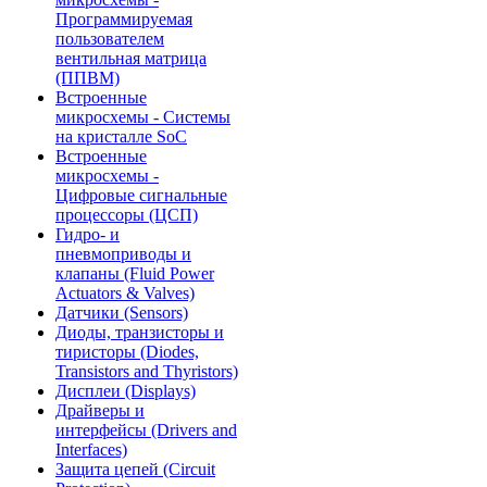
Программируемая
пользователем
вентильная матрица
(ППВМ)
Встроенные
микросхемы - Системы
на кристалле SoC
Встроенные
микросхемы -
Цифровые сигнальные
процессоры (ЦСП)
Гидро- и
пневмоприводы и
клапаны (Fluid Power
Actuators & Valves)
Датчики (Sensors)
Диоды, транзисторы и
тиристоры (Diodes,
Transistors and Thyristors)
Дисплеи (Displays)
Драйверы и
интерфейсы (Drivers and
Interfaces)
Защита цепей (Circuit