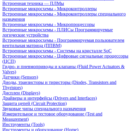
Встроенная техника — ПЛМы
Встроенные микросхемы - Микроконтроллеры
Встроенные микросхемы - Микроконтроллеры специального
назначения
Встроенные микросхемы - Микропроцессоры
Встроенные микросхемы - ПЛИСы Программируемые
логические устройства
Встроенные микросхемы - Программируемая пользователем
вентильная матрица (ППВМ)
Встроенные микросхемы - Системы на кристалле SoC
Встроенные микросхемы - Цифровые сигнальные процессоры
(ЦСП)
Гидро- и пневмоприводы и клапаны (Fluid Power Actuators &
Valves)
Датчики (Sensors)
Диоды, транзисторы и тиристоры (Diodes, Transistors and
Thyristors)
Дисплеи (Displays)
Драйверы и интерфейсы (Drivers and Interfaces)
Защита цепей (Circuit Protection)
Звуковые чипы специального назначения
Измерительное и тестовое оборудование (Test and
Measurement)
Инструменты (Tools)
Инструменты и оборудование (Home)