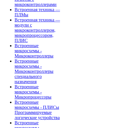
микроконтроллерами
Встроенная техника —
ПЛМы
Встроенная техника —
модули с
микроконтроллером,
микропроцессором,
ПЛИС
Встроенные
микросхемы -
Микроконтроллеры
Встроенные
микросхемы -
Микроконтроллеры
специального
назначения
Встроенные
микросхемы -
Микропроцессоры
Встроенные
микросхемы - ПЛИСы
Программируемые
логические устройства
Встроенные
микросхемы -