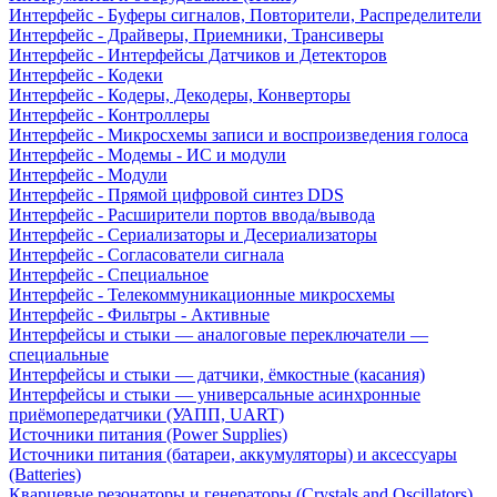
Интерфейс - Буферы сигналов, Повторители, Распределители
Интерфейс - Драйверы, Приемники, Трансиверы
Интерфейс - Интерфейсы Датчиков и Детекторов
Интерфейс - Кодеки
Интерфейс - Кодеры, Декодеры, Конверторы
Интерфейс - Контроллеры
Интерфейс - Микросхемы записи и воспроизведения голоса
Интерфейс - Модемы - ИС и модули
Интерфейс - Модули
Интерфейс - Прямой цифровой синтез DDS
Интерфейс - Расширители портов ввода/вывода
Интерфейс - Сериализаторы и Десериализаторы
Интерфейс - Согласователи сигнала
Интерфейс - Специальное
Интерфейс - Телекоммуникационные микросхемы
Интерфейс - Фильтры - Активные
Интерфейсы и стыки — аналоговые переключатели —
специальные
Интерфейсы и стыки — датчики, ёмкостные (касания)
Интерфейсы и стыки — универсальные асинхронные
приёмопередатчики (УАПП, UART)
Источники питания (Power Supplies)
Источники питания (батареи, аккумуляторы) и аксессуары
(Batteries)
Кварцевые резонаторы и генераторы (Crystals and Oscillators)