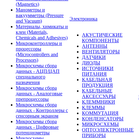
(Magnetics)
Манометры и
вакуумметры (Pressure
Электроника
and Vacuum)
Материалы, химикаты и
клеи (Materials,
АКУСТИЧЕСКИЕ
Chemicals and Adhesives)
КОМПОНЕНТЫ
Микроконтроллеры и
АНТЕННЫ
процессоры
ВЕНТИЛЯТОРЫ
(Microcontrollers and
ДАТЧИКИ
Processors)
ДИОДЫ
Микросхемы сбора
ИСТОЧНИКИ
данных - АЦП/ЦАП
ПИТАНИЯ
специального
КАБЕЛЬНАЯ
назначения
ПРОДУКЦИЯ
Микросхемы сбора
КАБЕЛЬНЫЕ
данных - Аналоговые
АКСЕССУАРЫ
препроцессоры
КЛЕММНИКИ
Микросхемы сбора
КЛЕММЫ
данных - Контроллеры с
КОММУТАЦИЯ
сенсорным экраном
КОНДЕНСАТОРЫ
Микросхемы сбора
МИКРОСХЕМЫ
данных - Цифровые
ОПТОЭЛЕКТРОННЫЕ
потенциометры
ПРИБОРЫ
Микросхемы