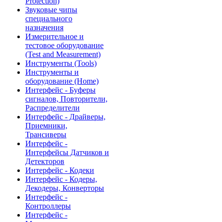
Protection)
Звуковые чипы
специального
назначения
Измерительное и
тестовое оборудование
(Test and Measurement)
Инструменты (Tools)
Инструменты и
оборудование (Home)
Интерфейс - Буферы
сигналов, Повторители,
Распределители
Интерфейс - Драйверы,
Приемники,
Трансиверы
Интерфейс -
Интерфейсы Датчиков и
Детекторов
Интерфейс - Кодеки
Интерфейс - Кодеры,
Декодеры, Конверторы
Интерфейс -
Контроллеры
Интерфейс -