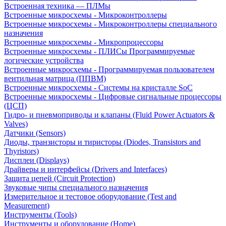
Встроенная техника — ПЛМы
Встроенные микросхемы - Микроконтроллеры
Встроенные микросхемы - Микроконтроллеры специального
назначения
Встроенные микросхемы - Микропроцессоры
Встроенные микросхемы - ПЛИСы Программируемые
логические устройства
Встроенные микросхемы - Программируемая пользователем
вентильная матрица (ППВМ)
Встроенные микросхемы - Системы на кристалле SoC
Встроенные микросхемы - Цифровые сигнальные процессоры
(ЦСП)
Гидро- и пневмоприводы и клапаны (Fluid Power Actuators &
Valves)
Датчики (Sensors)
Диоды, транзисторы и тиристоры (Diodes, Transistors and
Thyristors)
Дисплеи (Displays)
Драйверы и интерфейсы (Drivers and Interfaces)
Защита цепей (Circuit Protection)
Звуковые чипы специального назначения
Измерительное и тестовое оборудование (Test and
Measurement)
Инструменты (Tools)
Инструменты и оборудование (Home)