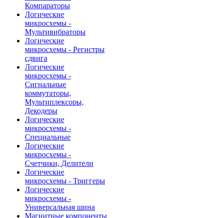
Компараторы
Логические
микросхемы -
Мультивибраторы
Логические
микросхемы - Регистры
сдвига
Логические
микросхемы -
Сигнальные
коммутаторы,
Мультиплексоры,
Декодеры
Логические
микросхемы -
Специальные
Логические
микросхемы -
Счетчики, Делители
Логические
микросхемы - Триггеры
Логические
микросхемы -
Универсальная шина
Магнитные компоненты