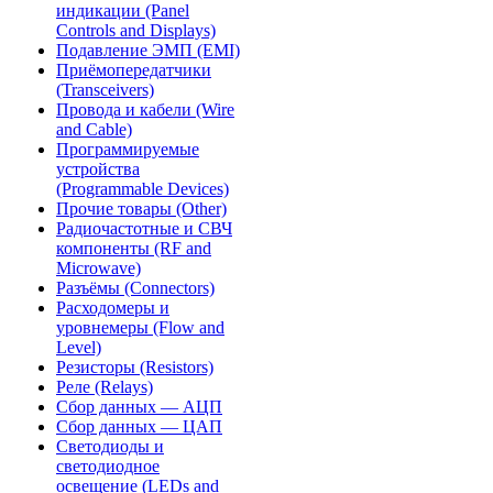
индикации (Panel
Controls and Displays)
Подавление ЭМП (EMI)
Приёмопередатчики
(Transceivers)
Провода и кабели (Wire
and Cable)
Программируемые
устройства
(Programmable Devices)
Прочие товары (Other)
Радиочастотные и СВЧ
компоненты (RF and
Microwave)
Разъёмы (Connectors)
Расходомеры и
уровнемеры (Flow and
Level)
Резисторы (Resistors)
Реле (Relays)
Сбор данных — АЦП
Сбор данных — ЦАП
Светодиоды и
светодиодное
освещение (LEDs and