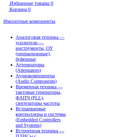
Избранные товары
0
Корзина
0
Импортные компоненты
Аналоговая техника —
усилители —
инструменты, ОУ
(операционные),
буферные
Аттенюаторы
(Attenuators)
Аудиокомпоненты
(Audio Components)
Временна́я техника —
тактовые генераторы,
ФАПЧ (PLL),
синтезаторы частоты
Встраиваемые
контроллеры и системы
(Embedded Controllers
and Systems)
Встроенная техника —
ПЛИСы с