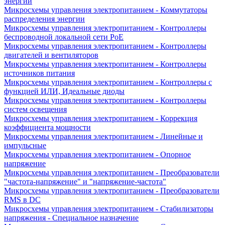
энергии
Микросхемы управления электропитанием - Коммутаторы
распределения энергии
Микросхемы управления электропитанием - Контроллеры
беспроводной локальной сети PoE
Микросхемы управления электропитанием - Контроллеры
двигателей и вентиляторов
Микросхемы управления электропитанием - Контроллеры
источников питания
Микросхемы управления электропитанием - Контроллеры с
функцией ИЛИ, Идеальные диоды
Микросхемы управления электропитанием - Контроллеры
систем освещения
Микросхемы управления электропитанием - Коррекция
коэффициента мощности
Микросхемы управления электропитанием - Линейные и
импульсные
Микросхемы управления электропитанием - Опорное
напряжение
Микросхемы управления электропитанием - Преобразователи
"частота-напряжение" и "напряжение-частота"
Микросхемы управления электропитанием - Преобразователи
RMS в DC
Микросхемы управления электропитанием - Стабилизаторы
напряжения - Специальное назначение