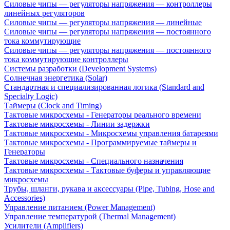
Силовые чипы — регуляторы напряжения — контроллеры
линейных регуляторов
Силовые чипы — регуляторы напряжения — линейные
Силовые чипы — регуляторы напряжения — постоянного
тока коммутирующие
Силовые чипы — регуляторы напряжения — постоянного
тока коммутирующие контроллеры
Системы разработки (Development Systems)
Солнечная энергетика (Solar)
Стандартная и специализированная логика (Standard and
Specialty Logic)
Таймеры (Clock and Timing)
Тактовые микросхемы - Генераторы реального времени
Тактовые микросхемы - Линии задержки
Тактовые микросхемы - Микросхемы управления батареями
Тактовые микросхемы - Программируемые таймеры и
Генераторы
Тактовые микросхемы - Специального назначения
Тактовые микросхемы - Тактовые буферы и управляющие
микросхемы
Трубы, шланги, рукава и аксессуары (Pipe, Tubing, Hose and
Accessories)
Управление питанием (Power Management)
Управление температурой (Thermal Management)
Усилители (Amplifiers)