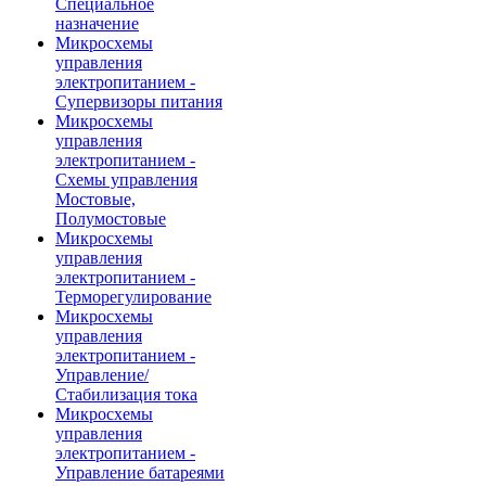
Специальное
назначение
Микросхемы
управления
электропитанием -
Супервизоры питания
Микросхемы
управления
электропитанием -
Схемы управления
Мостовые,
Полумостовые
Микросхемы
управления
электропитанием -
Терморегулирование
Микросхемы
управления
электропитанием -
Управление/
Стабилизация тока
Микросхемы
управления
электропитанием -
Управление батареями