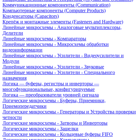
Коммуникационные компоненты (Communication)
Компьютерные компоненты (Computer Products)
Конденсаторы (Capacitors)
Крепёж и монтажные элементы (Fasteners and Hardware)
Линейные микросхемы - Аналоговые мультиплексоры,
Делители
Линейные микросхемы - Компараторы
Линейные микросхемы - Микросхемы обработки
видеоинформации
Линейные микросхемы - Усилители - Видеоусилители и
Модули
Линейные микросхемы - Усилители - Звуковые
Линейные микросхемы - Усилители - Специального
назначения
Логика — буферы, регистры и инверторы —
многофункциональные, конфигурируемые
Логика — преобразователи уровней сигнала
Логические микросхемы - Буферы, Приемники,
Приемопередатчики
Логические микросхемы - Генераторы и Устройства проверки
четности
Логические микросхемы - Затворы и Инверторы
Логические микросхемы - Защелки
Логические микросхемы - Кольцевые буферы FIFO
Логические микросхемы - Компараторы