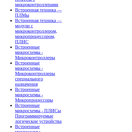
микроконтроллерами
Встроенная техника —
ПЛМы
Встроенная техника —
модули с
микроконтроллером,
микропроцессором,
ПЛИС
Встроенные
микросхемы -
Микроконтроллеры
Встроенные
микросхемы -
Микроконтроллеры
специального
назначения
Встроенные
микросхемы -
Микропроцессоры
Встроенные
микросхемы - ПЛИСы
Программируемые
логические устройства
Встроенные
микросхемы -