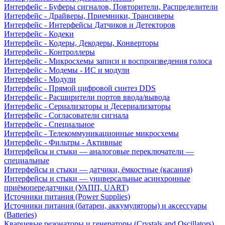
Интерфейс - Буферы сигналов, Повторители, Распределители
Интерфейс - Драйверы, Приемники, Трансиверы
Интерфейс - Интерфейсы Датчиков и Детекторов
Интерфейс - Кодеки
Интерфейс - Кодеры, Декодеры, Конверторы
Интерфейс - Контроллеры
Интерфейс - Микросхемы записи и воспроизведения голоса
Интерфейс - Модемы - ИС и модули
Интерфейс - Модули
Интерфейс - Прямой цифровой синтез DDS
Интерфейс - Расширители портов ввода/вывода
Интерфейс - Сериализаторы и Десериализаторы
Интерфейс - Согласователи сигнала
Интерфейс - Специальное
Интерфейс - Телекоммуникационные микросхемы
Интерфейс - Фильтры - Активные
Интерфейсы и стыки — аналоговые переключатели —
специальные
Интерфейсы и стыки — датчики, ёмкостные (касания)
Интерфейсы и стыки — универсальные асинхронные
приёмопередатчики (УАПП, UART)
Источники питания (Power Supplies)
Источники питания (батареи, аккумуляторы) и аксессуары
(Batteries)
Кварцевые резонаторы и генераторы (Crystals and Oscillators)