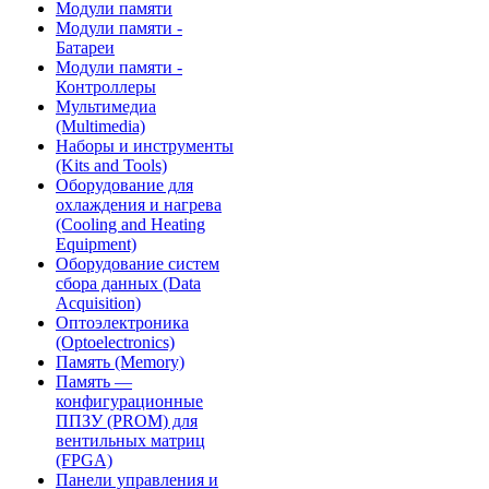
Модули памяти
Модули памяти -
Батареи
Модули памяти -
Контроллеры
Мультимедиа
(Multimedia)
Наборы и инструменты
(Kits and Tools)
Оборудование для
охлаждения и нагрева
(Cooling and Heating
Equipment)
Оборудование систем
сбора данных (Data
Acquisition)
Оптоэлектроника
(Optoelectronics)
Память (Memory)
Память —
конфигурационные
ППЗУ (PROM) для
вентильных матриц
(FPGA)
Панели управления и