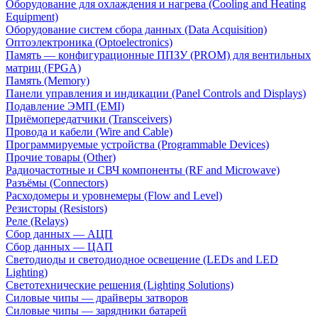
Оборудование для охлаждения и нагрева (Cooling and Heating
Equipment)
Оборудование систем сбора данных (Data Acquisition)
Оптоэлектроника (Optoelectronics)
Память — конфигурационные ППЗУ (PROM) для вентильных
матриц (FPGA)
Память (Memory)
Панели управления и индикации (Panel Controls and Displays)
Подавление ЭМП (EMI)
Приёмопередатчики (Transceivers)
Провода и кабели (Wire and Cable)
Программируемые устройства (Programmable Devices)
Прочие товары (Other)
Радиочастотные и СВЧ компоненты (RF and Microwave)
Разъёмы (Connectors)
Расходомеры и уровнемеры (Flow and Level)
Резисторы (Resistors)
Реле (Relays)
Сбор данных — АЦП
Сбор данных — ЦАП
Светодиоды и светодиодное освещение (LEDs and LED
Lighting)
Светотехнические решения (Lighting Solutions)
Силовые чипы — драйверы затворов
Силовые чипы — зарядники батарей