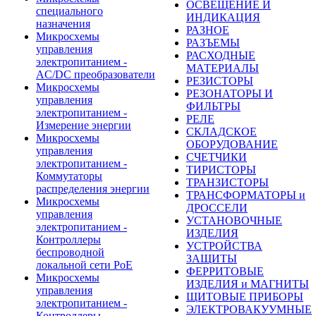
ОСВЕЩЕНИЕ И
специального
ИНДИКАЦИЯ
назначения
РАЗНОЕ
Микросхемы
РАЗЪЕМЫ
управления
РАСХОДНЫЕ
электропитанием -
МАТЕРИАЛЫ
AC/DC преобразователи
РЕЗИСТОРЫ
Микросхемы
РЕЗОНАТОРЫ И
управления
ФИЛЬТРЫ
электропитанием -
РЕЛЕ
Измерение энергии
СКЛАДСКОЕ
Микросхемы
ОБОРУДОВАНИЕ
управления
СЧЕТЧИКИ
электропитанием -
ТИРИСТОРЫ
Коммутаторы
ТРАНЗИСТОРЫ
распределения энергии
ТРАНСФОРМАТОРЫ и
Микросхемы
ДРОССЕЛИ
управления
УСТАНОВОЧНЫЕ
электропитанием -
ИЗДЕЛИЯ
Контроллеры
УСТРОЙСТВА
беспроводной
ЗАЩИТЫ
локальной сети PoE
ФЕРРИТОВЫЕ
Микросхемы
ИЗДЕЛИЯ и МАГНИТЫ
управления
ЩИТОВЫЕ ПРИБОРЫ
электропитанием -
ЭЛЕКТРОВАКУУМНЫЕ
Контроллеры