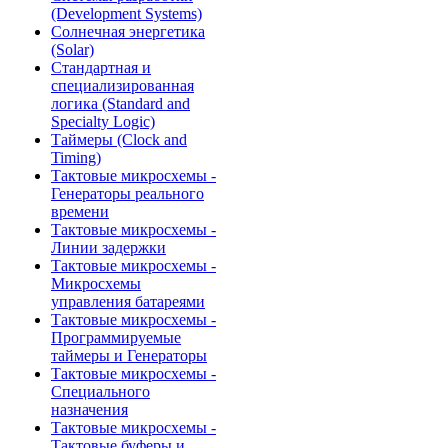
(Development Systems)
Солнечная энергетика
(Solar)
Стандартная и
специализированная
логика (Standard and
Specialty Logic)
Таймеры (Clock and
Timing)
Тактовые микросхемы -
Генераторы реального
времени
Тактовые микросхемы -
Линии задержки
Тактовые микросхемы -
Микросхемы
управления батареями
Тактовые микросхемы -
Программируемые
таймеры и Генераторы
Тактовые микросхемы -
Специального
назначения
Тактовые микросхемы -
Тактовые буферы и