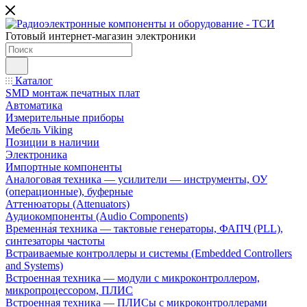
Готовый интернет-магазин электроники
Каталог
SMD монтаж печатных плат
Автоматика
Измерительные приборы
Мебель Viking
Позиции в наличии
Электроника
Импортные компоненты
Аналоговая техника — усилители — инструменты, ОУ
(операционные), буферные
Аттенюаторы (Attenuators)
Аудиокомпоненты (Audio Components)
Временна́я техника — тактовые генераторы, ФАПЧ (PLL),
синтезаторы частоты
Встраиваемые контроллеры и системы (Embedded Controllers
and Systems)
Встроенная техника — модули с микроконтроллером,
микропроцессором, ПЛИС
Встроенная техника — ПЛИСы с микроконтроллерами