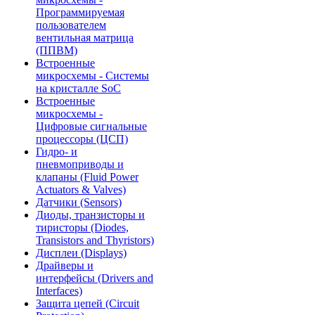
Программируемая
пользователем
вентильная матрица
(ППВМ)
Встроенные
микросхемы - Системы
на кристалле SoC
Встроенные
микросхемы -
Цифровые сигнальные
процессоры (ЦСП)
Гидро- и
пневмоприводы и
клапаны (Fluid Power
Actuators & Valves)
Датчики (Sensors)
Диоды, транзисторы и
тиристоры (Diodes,
Transistors and Thyristors)
Дисплеи (Displays)
Драйверы и
интерфейсы (Drivers and
Interfaces)
Защита цепей (Circuit