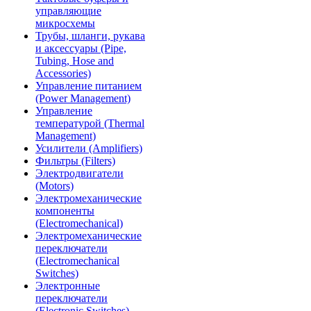
управляющие
микросхемы
Трубы, шланги, рукава
и аксессуары (Pipe,
Tubing, Hose and
Accessories)
Управление питанием
(Power Management)
Управление
температурой (Thermal
Management)
Усилители (Amplifiers)
Фильтры (Filters)
Электродвигатели
(Motors)
Электромеханические
компоненты
(Electromechanical)
Электромеханические
переключатели
(Electromechanical
Switches)
Электронные
переключатели
(Electronic Switches)