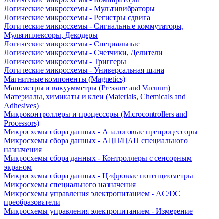
Логические микросхемы - Мультивибраторы
Логические микросхемы - Регистры сдвига
Логические микросхемы - Сигнальные коммутаторы,
Мультиплексоры, Декодеры
Логические микросхемы - Специальные
Логические микросхемы - Счетчики, Делители
Логические микросхемы - Триггеры
Логические микросхемы - Универсальная шина
Магнитные компоненты (Magnetics)
Манометры и вакуумметры (Pressure and Vacuum)
Материалы, химикаты и клеи (Materials, Chemicals and
Adhesives)
Микроконтроллеры и процессоры (Microcontrollers and
Processors)
Микросхемы сбора данных - Аналоговые препроцессоры
Микросхемы сбора данных - АЦП/ЦАП специального
назначения
Микросхемы сбора данных - Контроллеры с сенсорным
экраном
Микросхемы сбора данных - Цифровые потенциометры
Микросхемы специального назначения
Микросхемы управления электропитанием - AC/DC
преобразователи
Микросхемы управления электропитанием - Измерение