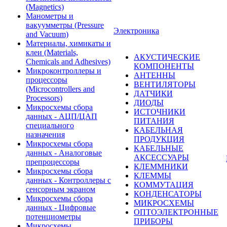
(Magnetics)
Манометры и
вакуумметры (Pressure
Электроника
and Vacuum)
Материалы, химикаты и
клеи (Materials,
АКУСТИЧЕСКИЕ
Chemicals and Adhesives)
КОМПОНЕНТЫ
Микроконтроллеры и
АНТЕННЫ
процессоры
ВЕНТИЛЯТОРЫ
(Microcontrollers and
ДАТЧИКИ
Processors)
ДИОДЫ
Микросхемы сбора
ИСТОЧНИКИ
данных - АЦП/ЦАП
ПИТАНИЯ
специального
КАБЕЛЬНАЯ
назначения
ПРОДУКЦИЯ
Микросхемы сбора
КАБЕЛЬНЫЕ
данных - Аналоговые
АКСЕССУАРЫ
препроцессоры
КЛЕММНИКИ
Микросхемы сбора
КЛЕММЫ
данных - Контроллеры с
КОММУТАЦИЯ
сенсорным экраном
КОНДЕНСАТОРЫ
Микросхемы сбора
МИКРОСХЕМЫ
данных - Цифровые
ОПТОЭЛЕКТРОННЫЕ
потенциометры
ПРИБОРЫ
Микросхемы