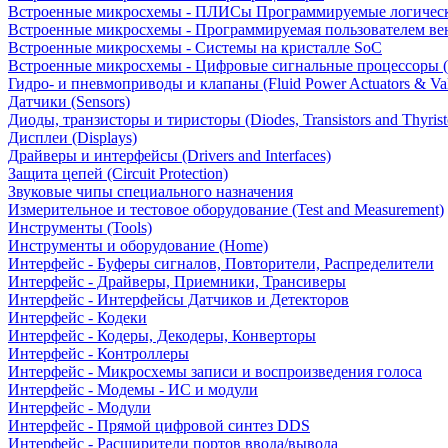
Встроенные микросхемы - ПЛИСы Программируемые логическ
Встроенные микросхемы - Программируемая пользователем в
Встроенные микросхемы - Системы на кристалле SoC
Встроенные микросхемы - Цифровые сигнальные процессоры 
Гидро- и пневмоприводы и клапаны (Fluid Power Actuators & Va
Датчики (Sensors)
Диоды, транзисторы и тиристоры (Diodes, Transistors and Thyrist
Дисплеи (Displays)
Драйверы и интерфейсы (Drivers and Interfaces)
Защита цепей (Circuit Protection)
Звуковые чипы специального назначения
Измерительное и тестовое оборудование (Test and Measurement)
Инструменты (Tools)
Инструменты и оборудование (Home)
Интерфейс - Буферы сигналов, Повторители, Распределители
Интерфейс - Драйверы, Приемники, Трансиверы
Интерфейс - Интерфейсы Датчиков и Детекторов
Интерфейс - Кодеки
Интерфейс - Кодеры, Декодеры, Конверторы
Интерфейс - Контроллеры
Интерфейс - Микросхемы записи и воспроизведения голоса
Интерфейс - Модемы - ИС и модули
Интерфейс - Модули
Интерфейс - Прямой цифровой синтез DDS
Интерфейс - Расширители портов ввода/вывода