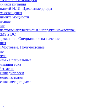
чников питания
ункцией ИЛИ, Идеальные диоды
ем освещения
ициента мощности
льсные
ние
частота-напряжение" и "напряжение-частота"
 RMS в DC
пряжения - Специальное назначение
ания
я Мостовые, Полумостовые
ие
еями
ием - Специальные
лизация тока
й замены
ления дисплеем
ения лазерами
ления светодиодами