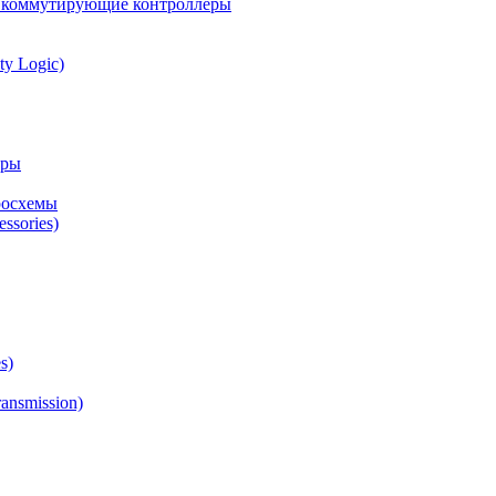
а коммутирующие контроллеры
ty Logic)
оры
росхемы
ssories)
s)
ansmission)