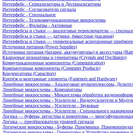
Интерфейс - Сериализаторы и Десериализаторы
Интерфейс - Согласователи сигнала
Интерфейс - Специальное
Интерфейс - Телекоммуникационные микросхемы
Интерфейс - Фильтры - Активные
Интерфейсы и стыки — аналоговые переключатели — специал
Интерфейсы и стыки — датчики, ёмкостные (касания)
Интерфейсы и стыки — универсальные асинхронные приёмоп
Источники питания (Power Supplies)
Источники питания (батареи, аккумуляторы) и аксессуары (Batte
Кварцевые резонаторы и генераторы (Crystals and Oscillators)
Коммуникационные компоненты (Communication)
Компьютерные компоненты (Computer Products)
Конденсаторы (Capacitors)
Крепёж и монтажные элементы (Fasteners and Hardware)
Линейные микросхемы - Аналоговые мультиплексоры, Делите
Линейные микросхемы - Компараторы
Линейные микросхемы - Микросхемы обработки видеоинформ
Линейные микросхемы - Усилители - Видеоусилители и Модул
Линейные микросхемы - Усилители - Звуковые
Линейные микросхемы - Усилители - Специального назначени
Логика — буферы, регистры и инверторы — многофункционал
Логика — преобразователи уровней сигнала
Логические микросхемы - Буферы, Приемники, Приемопереда
Логические микросхемы - Генераторы и Устройства проверки ч