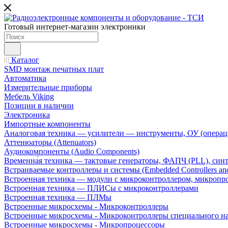
Готовый интернет-магазин электроники
Каталог
SMD монтаж печатных плат
Автоматика
Измерительные приборы
Мебель Viking
Позиции в наличии
Электроника
Импортные компоненты
Аналоговая техника — усилители — инструменты, ОУ (операц
Аттенюаторы (Attenuators)
Аудиокомпоненты (Audio Components)
Временна́я техника — тактовые генераторы, ФАПЧ (PLL), син
Встраиваемые контроллеры и системы (Embedded Controllers and
Встроенная техника — модули с микроконтроллером, микроп
Встроенная техника — ПЛИСы с микроконтроллерами
Встроенная техника — ПЛМы
Встроенные микросхемы - Микроконтроллеры
Встроенные микросхемы - Микроконтроллеры специального н
Встроенные микросхемы - Микропроцессоры