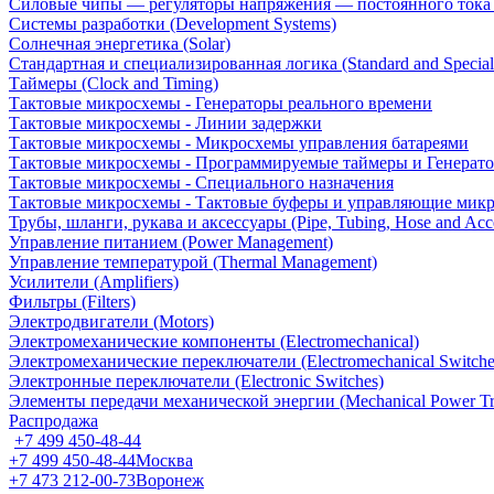
Силовые чипы — регуляторы напряжения — постоянного ток
Системы разработки (Development Systems)
Солнечная энергетика (Solar)
Стандартная и специализированная логика (Standard and Special
Таймеры (Clock and Timing)
Тактовые микросхемы - Генераторы реального времени
Тактовые микросхемы - Линии задержки
Тактовые микросхемы - Микросхемы управления батареями
Тактовые микросхемы - Программируемые таймеры и Генерат
Тактовые микросхемы - Специального назначения
Тактовые микросхемы - Тактовые буферы и управляющие мик
Трубы, шланги, рукава и аксессуары (Pipe, Tubing, Hose and Acce
Управление питанием (Power Management)
Управление температурой (Thermal Management)
Усилители (Amplifiers)
Фильтры (Filters)
Электродвигатели (Motors)
Электромеханические компоненты (Electromechanical)
Электромеханические переключатели (Electromechanical Switche
Электронные переключатели (Electronic Switches)
Элементы передачи механической энергии (Mechanical Power Tr
Распродажа
+7 499 450-48-44
+7 499 450-48-44
Москва
+7 473 212-00-73
Воронеж