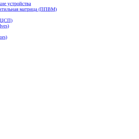
ие устройства
ентильная матрица (ППВМ)
(ЦСП)
lves)
ors)