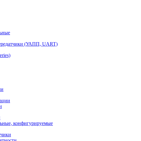
ьные
ередатчики (УАПП, UART)
ries)
ли
ации
и
я
ьные, конфигурируемые
тчики
етности