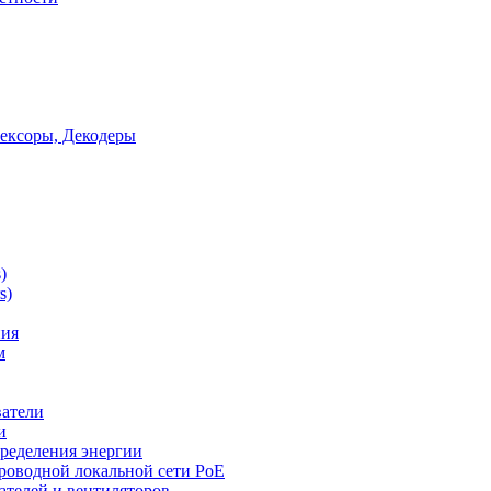
ексоры, Декодеры
)
s)
ния
м
ватели
и
ределения энергии
роводной локальной сети PoE
ателей и вентиляторов