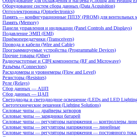
Оборудование для охлаждения и нагрева (Cooling and Heating E
Оборудование систем сбора данных (Data Acquisition)
Оптоэлектроника (Optoelectronics)
Память — конфигурационные ППЗУ (PROM) для вентильных 
Память (Memory)
Панели управления и индикации (Panel Controls and Displays)
Подавление ЭМП (EMI)
Приёмопередатчики (Transceivers)
Провода и кабели (Wire and Cable)
Программируемые устройства (Programmable Devices)
Прочие товары (Other)
Радиочастотные и СВЧ компоненты (RF and Microwave)
Разъёмы (Connectors)
Расходомеры и уровнемеры (Flow and Level)
Резисторы (Resistors)
Реле (Relays)
Сбор данных — АЦП
Сбор данных — ЦАП
Светодиоды и светодиодное освещение (LEDs and LED Lighting
Светотехнические решения (Lighting Solutions)
Силовые чипы — драйверы затворов
Силовые чипы — зарядники батарей
Силовые чипы — регуляторы напряжения — контроллеры лине
Силовые чипы — регуляторы напряжения — линейные
Силовые чипы — регуляторы напряжения — постоянного ток