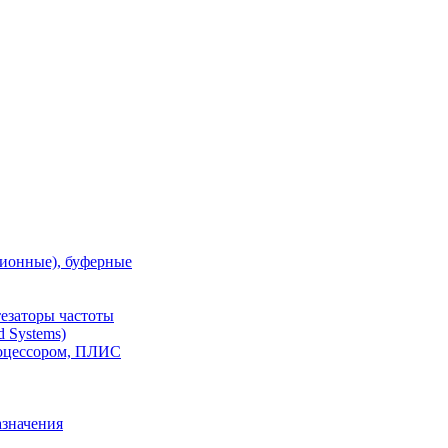
ионные), буферные
тезаторы частоты
 Systems)
роцессором, ПЛИС
азначения