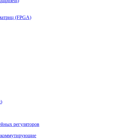
quipment)
матриц (FPGA)
)
йных регуляторов
а коммутирующие