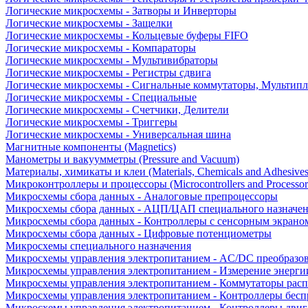
Логические микросхемы - Затворы и Инверторы
Логические микросхемы - Защелки
Логические микросхемы - Кольцевые буферы FIFO
Логические микросхемы - Компараторы
Логические микросхемы - Мультивибраторы
Логические микросхемы - Регистры сдвига
Логические микросхемы - Сигнальные коммутаторы, Мультипл
Логические микросхемы - Специальные
Логические микросхемы - Счетчики, Делители
Логические микросхемы - Триггеры
Логические микросхемы - Универсальная шина
Магнитные компоненты (Magnetics)
Манометры и вакуумметры (Pressure and Vacuum)
Материалы, химикаты и клеи (Materials, Chemicals and Adhesives
Микроконтроллеры и процессоры (Microcontrollers and Processor
Микросхемы сбора данных - Аналоговые препроцессоры
Микросхемы сбора данных - АЦП/ЦАП специального назначе
Микросхемы сбора данных - Контроллеры с сенсорным экрано
Микросхемы сбора данных - Цифровые потенциометры
Микросхемы специального назначения
Микросхемы управления электропитанием - AC/DC преобразо
Микросхемы управления электропитанием - Измерение энерги
Микросхемы управления электропитанием - Коммутаторы расп
Микросхемы управления электропитанием - Контроллеры бесп
Микросхемы управления электропитанием - Контроллеры двиг