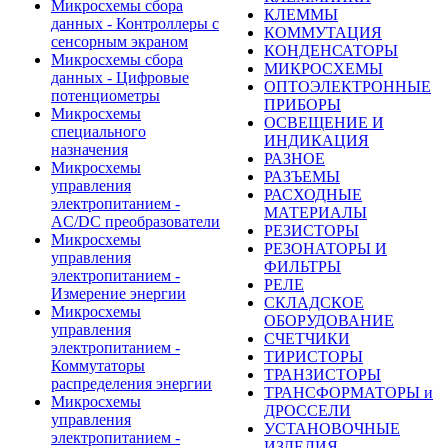
Микросхемы сбора
КЛЕММЫ
данных - Контроллеры с
КОММУТАЦИЯ
сенсорным экраном
КОНДЕНСАТОРЫ
Микросхемы сбора
МИКРОСХЕМЫ
данных - Цифровые
ОПТОЭЛЕКТРОННЫЕ
потенциометры
ПРИБОРЫ
Микросхемы
ОСВЕЩЕНИЕ И
специального
ИНДИКАЦИЯ
назначения
РАЗНОЕ
Микросхемы
РАЗЪЕМЫ
управления
РАСХОДНЫЕ
электропитанием -
МАТЕРИАЛЫ
AC/DC преобразователи
РЕЗИСТОРЫ
Микросхемы
РЕЗОНАТОРЫ И
управления
ФИЛЬТРЫ
электропитанием -
РЕЛЕ
Измерение энергии
СКЛАДСКОЕ
Микросхемы
ОБОРУДОВАНИЕ
управления
СЧЕТЧИКИ
электропитанием -
ТИРИСТОРЫ
Коммутаторы
ТРАНЗИСТОРЫ
распределения энергии
ТРАНСФОРМАТОРЫ и
Микросхемы
ДРОССЕЛИ
управления
УСТАНОВОЧНЫЕ
электропитанием -
ИЗДЕЛИЯ