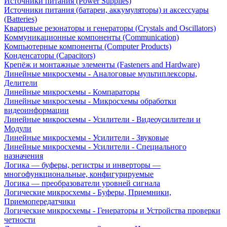
Источники питания (Power Supplies)
Источники питания (батареи, аккумуляторы) и аксессуары
(Batteries)
Кварцевые резонаторы и генераторы (Crystals and Oscillators)
Коммуникационные компоненты (Communication)
Компьютерные компоненты (Computer Products)
Конденсаторы (Capacitors)
Крепёж и монтажные элементы (Fasteners and Hardware)
Линейные микросхемы - Аналоговые мультиплексоры,
Делители
Линейные микросхемы - Компараторы
Линейные микросхемы - Микросхемы обработки
видеоинформации
Линейные микросхемы - Усилители - Видеоусилители и
Модули
Линейные микросхемы - Усилители - Звуковые
Линейные микросхемы - Усилители - Специального
назначения
Логика — буферы, регистры и инверторы —
многофункциональные, конфигурируемые
Логика — преобразователи уровней сигнала
Логические микросхемы - Буферы, Приемники,
Приемопередатчики
Логические микросхемы - Генераторы и Устройства проверки
четности