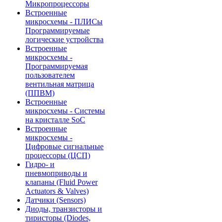
Микропроцессоры
Встроенные
микросхемы - ПЛИСы
Программируемые
логические устройства
Встроенные
микросхемы -
Программируемая
пользователем
вентильная матрица
(ППВМ)
Встроенные
микросхемы - Системы
на кристалле SoC
Встроенные
микросхемы -
Цифровые сигнальные
процессоры (ЦСП)
Гидро- и
пневмоприводы и
клапаны (Fluid Power
Actuators & Valves)
Датчики (Sensors)
Диоды, транзисторы и
тиристоры (Diodes,