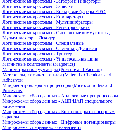
Логические микросхемы - Затворы и Инверторы
Логические микросхемы - Защелки
Логические микросхемы - Кольцевые буферы FIFO
Логические микросхемы - Компараторы
Логические микросхемы - Мультивибраторы
Логические микросхемы - Регистры сдвига
Логические микросхемы - Сигнальные коммутаторы,
Мультиплексоры, Декодеры
Логические микросхемы - Специальные
Логические микросхемы - Счетчики, Делители
Логические микросхемы - Триггеры
Логические микросхемы - Универсальная шина
Магнитные компоненты (Magnetics)
Манометры и вакуумметры (Pressure and Vacuum)
Материалы, химикаты и клеи (Materials, Chemicals and
Adhesives)
Микроконтроллеры и процессоры (Microcontrollers and
Processors)
Микросхемы сбора данных - Аналоговые препроцессоры
Микросхемы сбора данных - АЦП/ЦАП специального
назначения
Микросхемы сбора данных - Контроллеры с сенсорным
экраном
Микросхемы сбора данных - Цифровые потенциометры
Микросхемы специального назначения