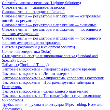
Светотехнические решения (Lighting Solutions)
Силовые чипы — драйверы затворов
Силовые чипы — зарядники батарей
Силовые чипы — регуляторы напряжения — контроллеры
линейных регуляторов
Силовые чипы — регуляторы напряжения — линейные
Силовые чипы — регуляторы напряжения — постоянного
тока коммутирующие
Силовые чипы — регуляторы напряжения — постоянного
тока коммутирующие контроллеры
Системы разработки (Development Systems)
Солнечная энергетика (Solar)
Стандартная и специализированная логика (Standard and
Specialty Logic)
Таймеры (Clock and Timing)
Тактовые микросхемы - Генераторы реального времени
Тактовые микросхемы - Линии задержки
Тактовые микросхемы - Микросхемы управления батареями
Тактовые микросхемы - Программируемые таймеры и
Генераторы
Тактовые микросхемы - Специального назначения
Тактовые микросхемы - Тактовые буферы и управляющие
микросхемы
Трубы, шланги, рукава и аксессуары (Pipe, Tubing, Hose and
Accessories)