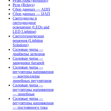
Резисторы (Resistors)
Реле (Relays)
Сбор данных — АЦП
Сбор данных — ЦАП
Светодиоды и
светодиодное
освещение (LEDs and
LED Lighting)
Светотехнические
решения (Lighting
Solutions)
Силовые чипы —
драйверы затворов
Силовые чипы —
зарядники батарей
Силовые чипы —
регуляторы напряжения
— контроллеры
линейных регуляторов
Силовые чипы —
регуляторы напряжения
— линейные
Силовые чипы —
регуляторы напряжения
— постоянного тока