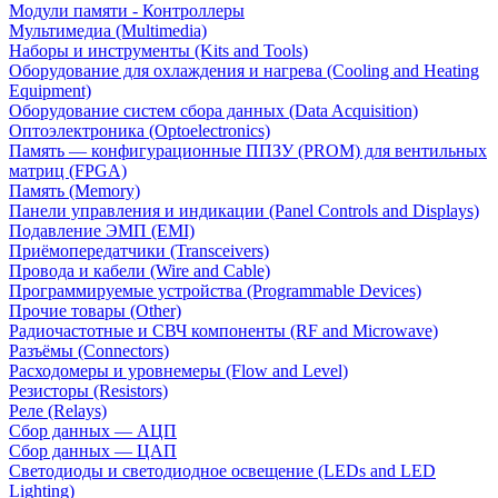
Модули памяти - Контроллеры
Мультимедиа (Multimedia)
Наборы и инструменты (Kits and Tools)
Оборудование для охлаждения и нагрева (Cooling and Heating
Equipment)
Оборудование систем сбора данных (Data Acquisition)
Оптоэлектроника (Optoelectronics)
Память — конфигурационные ППЗУ (PROM) для вентильных
матриц (FPGA)
Память (Memory)
Панели управления и индикации (Panel Controls and Displays)
Подавление ЭМП (EMI)
Приёмопередатчики (Transceivers)
Провода и кабели (Wire and Cable)
Программируемые устройства (Programmable Devices)
Прочие товары (Other)
Радиочастотные и СВЧ компоненты (RF and Microwave)
Разъёмы (Connectors)
Расходомеры и уровнемеры (Flow and Level)
Резисторы (Resistors)
Реле (Relays)
Сбор данных — АЦП
Сбор данных — ЦАП
Светодиоды и светодиодное освещение (LEDs and LED
Lighting)