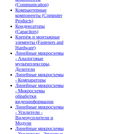
(Communication)
Компьютерные
компоненты (Computer
Products)
Конденсаторы
(Capacitors)
Крепёж и монтажные
элементы (Fasteners and
Hardware)
Линейные микросхемы
- Аналоговые
мультиплексоры,
Делители
Линейные микросхемы
- Компараторы
Линейные микросхемы
- Микросхемы
обработки
видеоинформации
Линейные микросхемы
- Усилители -
Видеоусилители и
Модули
Линейные микросхемы
- Усилители - Звуковые