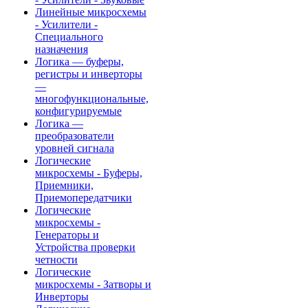
Линейные микросхемы
- Усилители -
Специального
назначения
Логика — буферы,
регистры и инверторы
—
многофункциональные,
конфигурируемые
Логика —
преобразователи
уровней сигнала
Логические
микросхемы - Буферы,
Приемники,
Приемопередатчики
Логические
микросхемы -
Генераторы и
Устройства проверки
четности
Логические
микросхемы - Затворы и
Инверторы