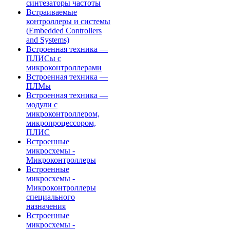
синтезаторы частоты
Встраиваемые
контроллеры и системы
(Embedded Controllers
and Systems)
Встроенная техника —
ПЛИСы с
микроконтроллерами
Встроенная техника —
ПЛМы
Встроенная техника —
модули с
микроконтроллером,
микропроцессором,
ПЛИС
Встроенные
микросхемы -
Микроконтроллеры
Встроенные
микросхемы -
Микроконтроллеры
специального
назначения
Встроенные
микросхемы -