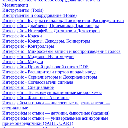
Measurement)
Инструменты (Tools)
Инструменты и оборудование (Home)
Интерфейс - Буферы сигналов, Повторители, Распределители
Интерфейс - Драйверы, Приемники, Трансиверы
Интерфейс - Интерфейсы Датчиков и Детекторов
Интерфейс - Кодеки
Интерфейс - Кодеры, Декодеры, Конверторы
Интерфейс - Контроллеры
Интерфейс - Микросхемы записи и воспроизведения голоса
Интерфейс - Модемы - ИС и модули
Интерфейс - Модули
Интерфейс - Прямой цифровой синтез DDS
Интерфейс - Расширители портов ввода/вывода
Интерфейс - Сериализаторы и Десериализаторы
Интерфейс - Согласователи сигнала
Интерфейс - Специальное
Интерфейс - Телекоммуникационные микросхемы
Интерфейс - Фильтры - Активные
Интерфейсы и стыки — аналоговые переключатели —
специальные
Интерфейсы и стыки — датчики, ёмкостные (касания)
Интерфейсы и стыки — универсальные асинхронные
приёмопередатчики (УАПП, UART)