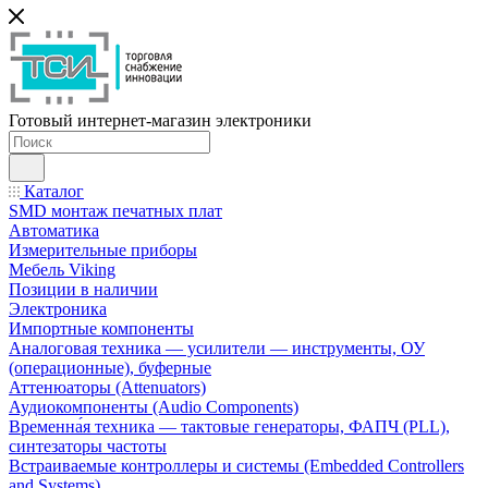
Готовый интернет-магазин электроники
Каталог
SMD монтаж печатных плат
Автоматика
Измерительные приборы
Мебель Viking
Позиции в наличии
Электроника
Импортные компоненты
Аналоговая техника — усилители — инструменты, ОУ
(операционные), буферные
Аттенюаторы (Attenuators)
Аудиокомпоненты (Audio Components)
Временна́я техника — тактовые генераторы, ФАПЧ (PLL),
синтезаторы частоты
Встраиваемые контроллеры и системы (Embedded Controllers
and Systems)