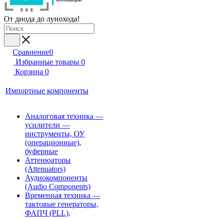
От диода до лунохода!
Сравнение
0
Избранные товары
0
Корзина
0
Импортные компоненты
Аналоговая техника —
усилители —
инструменты, ОУ
(операционные),
буферные
Аттенюаторы
(Attenuators)
Аудиокомпоненты
(Audio Components)
Временна́я техника —
тактовые генераторы,
ФАПЧ (PLL),