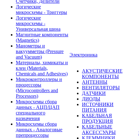
Счетчики, Делители
Логические
микросхемы - Триггеры
Логические
микросхемы -
Универсальная шина
Магнитные компоненты
(Magnetics)
Манометры и
вакуумметры (Pressure
Электроника
and Vacuum)
Материалы, химикаты и
клеи (Materials,
АКУСТИЧЕСКИЕ
Chemicals and Adhesives)
КОМПОНЕНТЫ
Микроконтроллеры и
АНТЕННЫ
процессоры
ВЕНТИЛЯТОРЫ
(Microcontrollers and
ДАТЧИКИ
Processors)
ДИОДЫ
Микросхемы сбора
ИСТОЧНИКИ
данных - АЦП/ЦАП
ПИТАНИЯ
специального
КАБЕЛЬНАЯ
назначения
ПРОДУКЦИЯ
Микросхемы сбора
КАБЕЛЬНЫЕ
данных - Аналоговые
АКСЕССУАРЫ
препроцессоры
КЛЕММНИКИ