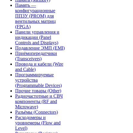
Память —
конфигурационные
ППЗУ (PROM) для
вентильных матриц
(FPGA)
Панели управления и
индикации (Panel
Controls and Displays)
Подавление ЭМП (EMI)
Приёмопередатчики
(Transceivers)
Провода и кабели (Wire
and Cable)
Программируемые
устройства
(Programmable Devices)
Прочие товары (Other)
Радиочастотные и СВЧ
компоненты (RF and
Microwave)
Разъёмы (Connectors)
Расходомеры и
уровнемеры (Flow and
Level)