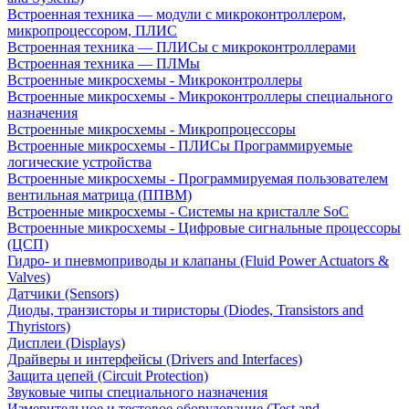
Встроенная техника — модули с микроконтроллером,
микропроцессором, ПЛИС
Встроенная техника — ПЛИСы с микроконтроллерами
Встроенная техника — ПЛМы
Встроенные микросхемы - Микроконтроллеры
Встроенные микросхемы - Микроконтроллеры специального
назначения
Встроенные микросхемы - Микропроцессоры
Встроенные микросхемы - ПЛИСы Программируемые
логические устройства
Встроенные микросхемы - Программируемая пользователем
вентильная матрица (ППВМ)
Встроенные микросхемы - Системы на кристалле SoC
Встроенные микросхемы - Цифровые сигнальные процессоры
(ЦСП)
Гидро- и пневмоприводы и клапаны (Fluid Power Actuators &
Valves)
Датчики (Sensors)
Диоды, транзисторы и тиристоры (Diodes, Transistors and
Thyristors)
Дисплеи (Displays)
Драйверы и интерфейсы (Drivers and Interfaces)
Защита цепей (Circuit Protection)
Звуковые чипы специального назначения
Измерительное и тестовое оборудование (Test and