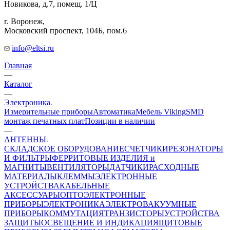
Новикова, д.7, помещ. 1/Ц
г. Воронеж,
​Московский проспект, 104Б, пом.6
info@eltsi.ru
Главная
—
Каталог
—
Электроника
Измерительные приборы
Автоматика
Мебель Viking
SMD
монтаж печатных плат
Позиции в наличии
—
АНТЕННЫ
СКЛАДСКОЕ ОБОРУДОВАНИЕ
СЧЕТЧИКИ
РЕЗОНАТОРЫ
И ФИЛЬТРЫ
ФЕРРИТОВЫЕ ИЗДЕЛИЯ и
МАГНИТЫ
ВЕНТИЛЯТОРЫ
ДАТЧИКИ
РАСХОДНЫЕ
МАТЕРИАЛЫ
КЛЕММЫ
ЭЛЕКТРОННЫЕ
УСТРОЙСТВА
КАБЕЛЬНЫЕ
АКСЕССУАРЫ
ОПТОЭЛЕКТРОННЫЕ
ПРИБОРЫ
ЭЛЕКТРОНИКА
ЭЛЕКТРОВАКУУМНЫЕ
ПРИБОРЫ
КОММУТАЦИЯ
ТРАНЗИСТОРЫ
УСТРОЙСТВА
ЗАЩИТЫ
ОСВЕЩЕНИЕ И ИНДИКАЦИЯ
ЩИТОВЫЕ