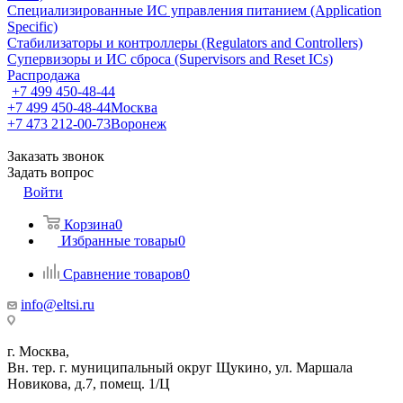
Специализированные ИС управления питанием (Application
Specific)
Стабилизаторы и контроллеры (Regulators and Controllers)
Супервизоры и ИС сброса (Supervisors and Reset ICs)
Распродажа
+7 499 450-48-44
+7 499 450-48-44
Москва
+7 473 212-00-73
Воронеж
Заказать звонок
Задать вопрос
Войти
Корзина
0
Избранные товары
0
Сравнение товаров
0
info@eltsi.ru
г. Москва,
Вн. тер. г. муниципальный округ Щукино, ул. Маршала
Новикова, д.7, помещ. 1/Ц