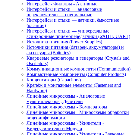
Интерфейс - Фильтры - Активные
Интерфейсы и стыки — аналоговые
переключатели — специальные
Интерфейсы и стыки — датчики, ёмкостные
(касания)
Интерфейсы и стыки — универсальные
асинхронные приёмопередатчики (УАПП, UART)
Источники питания (Power Supplies)
Источники питания (батареи, аккумуляторы) и
аксессуары (Batteries)
Кварцевые резонаторы и генераторы (Crystals and
Oscillators)
Коммуникационные компоненты (Communication)
Компьютерные компоненты (Computer Products)
Конденсаторы (Capacitors)
Крепёж и монтажные элементы (Fasteners and
Hardware)
Линейные микросхемы - Аналоговые
мультиплексоры, Делители
Линейные микросхемы - Компараторы
Линейные микросхемы - Микросхемы обработки
видеоинформации
Линейные микросхемы - Усилители -
Видеоусилители и Модули
Линейные микросхемы - Усилители - Звуковые