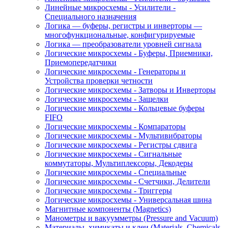
Линейные микросхемы - Усилители -
Специального назначения
Логика — буферы, регистры и инверторы —
многофункциональные, конфигурируемые
Логика — преобразователи уровней сигнала
Логические микросхемы - Буферы, Приемники,
Приемопередатчики
Логические микросхемы - Генераторы и
Устройства проверки четности
Логические микросхемы - Затворы и Инверторы
Логические микросхемы - Защелки
Логические микросхемы - Кольцевые буферы
FIFO
Логические микросхемы - Компараторы
Логические микросхемы - Мультивибраторы
Логические микросхемы - Регистры сдвига
Логические микросхемы - Сигнальные
коммутаторы, Мультиплексоры, Декодеры
Логические микросхемы - Специальные
Логические микросхемы - Счетчики, Делители
Логические микросхемы - Триггеры
Логические микросхемы - Универсальная шина
Магнитные компоненты (Magnetics)
Манометры и вакуумметры (Pressure and Vacuum)
Материалы, химикаты и клеи (Materials, Chemicals