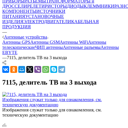
ПРИБОРЫ
РАЗЪЕМЫ
ТРАНСФОРМАТОРЫ и
ДРОССЕЛИ
РЕЛЕ
ТИРИСТОРЫ
ДИОДЫ
КЛЕММНИКИ
РАЗН
КОМПОНЕНТЫ
ИСТОЧНИКИ
ПИТАНИЯ
УСТАНОВОЧНЫЕ
ИЗДЕЛИЯ
ЭЛЕКТРОДВИГАТЕЛИ
КАБЕЛЬНАЯ
ПРОДУКЦИЯ
—
Антенные устройства
Антенны GPS
Антенны GSM
Антенны WiFi
Антенны
телескопические
ЧИП антенны
Антенные разъемы
Антенны
EBYTE
—
7115, делитель ТВ на 3 выхода
7115, делитель ТВ на 3 выхода
Изображения служат только для ознакомления, см.
техническую документацию
Изображения служат только для ознакомления, см.
техническую документацию