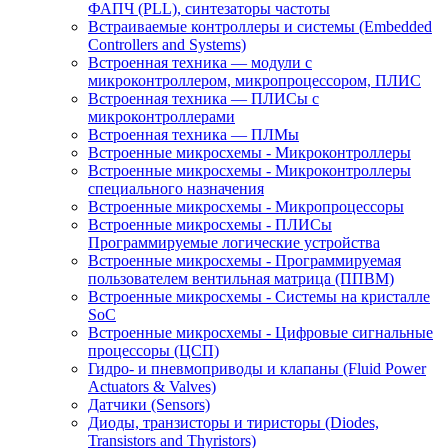
ФАПЧ (PLL), синтезаторы частоты
Встраиваемые контроллеры и системы (Embedded
Controllers and Systems)
Встроенная техника — модули с
микроконтроллером, микропроцессором, ПЛИС
Встроенная техника — ПЛИСы с
микроконтроллерами
Встроенная техника — ПЛМы
Встроенные микросхемы - Микроконтроллеры
Встроенные микросхемы - Микроконтроллеры
специального назначения
Встроенные микросхемы - Микропроцессоры
Встроенные микросхемы - ПЛИСы
Программируемые логические устройства
Встроенные микросхемы - Программируемая
пользователем вентильная матрица (ППВМ)
Встроенные микросхемы - Системы на кристалле
SoC
Встроенные микросхемы - Цифровые сигнальные
процессоры (ЦСП)
Гидро- и пневмоприводы и клапаны (Fluid Power
Actuators & Valves)
Датчики (Sensors)
Диоды, транзисторы и тиристоры (Diodes,
Transistors and Thyristors)