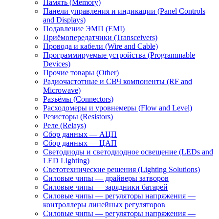
Память (Memory)
Панели управления и индикации (Panel Controls
and Displays)
Подавление ЭМП (EMI)
Приёмопередатчики (Transceivers)
Провода и кабели (Wire and Cable)
Программируемые устройства (Programmable
Devices)
Прочие товары (Other)
Радиочастотные и СВЧ компоненты (RF and
Microwave)
Разъёмы (Connectors)
Расходомеры и уровнемеры (Flow and Level)
Резисторы (Resistors)
Реле (Relays)
Сбор данных — АЦП
Сбор данных — ЦАП
Светодиоды и светодиодное освещение (LEDs and
LED Lighting)
Светотехнические решения (Lighting Solutions)
Силовые чипы — драйверы затворов
Силовые чипы — зарядники батарей
Силовые чипы — регуляторы напряжения —
контроллеры линейных регуляторов
Силовые чипы — регуляторы напряжения —