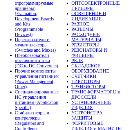
(программируемые
ОПТОЭЛЕКТРОННЫЕ
драйверы)
ПРИБОРЫ
(Evaluation,
ОСВЕЩЕНИЕ И
Development Boards
ИНДИКАЦИЯ
and Kits
РАЗНОЕ
(Programmable
РАЗЪЕМЫ
Devices))
РАСХОДНЫЕ
Переключатели и
МАТЕРИАЛЫ
мультиплексоры
РЕЗИСТОРЫ
(Switches and Muxes)
РЕЗОНАТОРЫ И
Преобразователи
ФИЛЬТРЫ
постоянного тока
РЕЛЕ
(DC to DC Converters)
СКЛАДСКОЕ
Прочие компоненты
ОБОРУДОВАНИЕ
управления питанием
СЧЕТЧИКИ
(Power Management
ТИРИСТОРЫ
Other)
ТРАНЗИСТОРЫ
Специализированные
ТРАНСФОРМАТОРЫ и
ИС управления
ДРОССЕЛИ
питанием (Application
УСТАНОВОЧНЫЕ
Specific)
ИЗДЕЛИЯ
Стабилизаторы и
УСТРОЙСТВА
контроллеры
ЗАЩИТЫ
(Regulators and
ФЕРРИТОВЫЕ
Controllers)
ИЗДЕЛИЯ и МАГНИТЫ