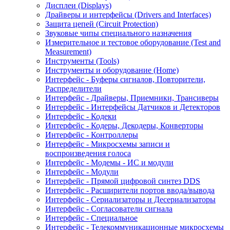
Дисплеи (Displays)
Драйверы и интерфейсы (Drivers and Interfaces)
Защита цепей (Circuit Protection)
Звуковые чипы специального назначения
Измерительное и тестовое оборудование (Test and
Measurement)
Инструменты (Tools)
Инструменты и оборудование (Home)
Интерфейс - Буферы сигналов, Повторители,
Распределители
Интерфейс - Драйверы, Приемники, Трансиверы
Интерфейс - Интерфейсы Датчиков и Детекторов
Интерфейс - Кодеки
Интерфейс - Кодеры, Декодеры, Конверторы
Интерфейс - Контроллеры
Интерфейс - Микросхемы записи и
воспроизведения голоса
Интерфейс - Модемы - ИС и модули
Интерфейс - Модули
Интерфейс - Прямой цифровой синтез DDS
Интерфейс - Расширители портов ввода/вывода
Интерфейс - Сериализаторы и Десериализаторы
Интерфейс - Согласователи сигнала
Интерфейс - Специальное
Интерфейс - Телекоммуникационные микросхемы