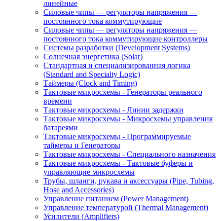
линейные
Силовые чипы — регуляторы напряжения —
постоянного тока коммутирующие
Силовые чипы — регуляторы напряжения —
постоянного тока коммутирующие контроллеры
Системы разработки (Development Systems)
Солнечная энергетика (Solar)
Стандартная и специализированная логика
(Standard and Specialty Logic)
Таймеры (Clock and Timing)
Тактовые микросхемы - Генераторы реального
времени
Тактовые микросхемы - Линии задержки
Тактовые микросхемы - Микросхемы управления
батареями
Тактовые микросхемы - Программируемые
таймеры и Генераторы
Тактовые микросхемы - Специального назначения
Тактовые микросхемы - Тактовые буферы и
управляющие микросхемы
Трубы, шланги, рукава и аксессуары (Pipe, Tubing,
Hose and Accessories)
Управление питанием (Power Management)
Управление температурой (Thermal Management)
Усилители (Amplifiers)