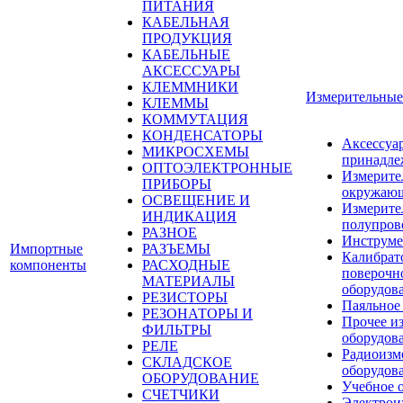
ПИТАНИЯ
КАБЕЛЬНАЯ
ПРОДУКЦИЯ
КАБЕЛЬНЫЕ
АКСЕССУАРЫ
КЛЕММНИКИ
Измерительные
КЛЕММЫ
КОММУТАЦИЯ
КОНДЕНСАТОРЫ
Аксессуа
МИКРОСХЕМЫ
принадле
ОПТОЭЛЕКТРОННЫЕ
Измерите
ПРИБОРЫ
окружающ
ОСВЕЩЕНИЕ И
Измерите
ИНДИКАЦИЯ
полупров
РАЗНОЕ
Инструме
Импортные
РАЗЪЕМЫ
Калибрат
компоненты
РАСХОДНЫЕ
поверочн
МАТЕРИАЛЫ
оборудов
РЕЗИСТОРЫ
Паяльное
РЕЗОНАТОРЫ И
Прочее и
ФИЛЬТРЫ
оборудов
РЕЛЕ
Радиоизм
СКЛАДСКОЕ
оборудов
ОБОРУДОВАНИЕ
Учебное 
СЧЕТЧИКИ
Электрои