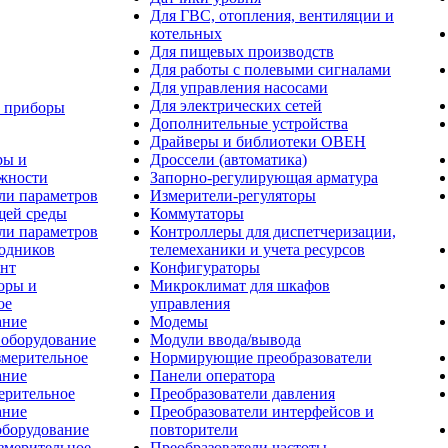
Для ГВС, отопления, вентиляции и
котельных
Для пищевых производств
Для работы с полевыми сигналами
Для управления насосами
Для электрических сетей
 приборы
Дополнительные устройства
Драйверы и библиотеки ОВЕН
ры и
Дроссели (автоматика)
жности
Запорно-регулирующая арматура
ли параметров
Измерители-регуляторы
ей среды
Коммутаторы
ли параметров
Контроллеры для диспетчеризации,
одников
телемеханики и учета ресурсов
нт
Конфигураторы
оры и
Микроклимат для шкафов
ое
управления
ание
Модемы
 оборудование
Модули ввода/вывода
змерительное
Нормирующие преобразователи
ание
Панели оператора
ерительное
Преобразователи давления
ание
Преобразователи интерфейсов и
оборудование
повторители
змерительное
Преобразователи частоты