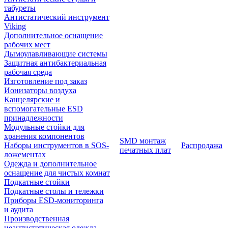
табуреты
Антистатический инструмент
Viking
Дополнительное оснащение
рабочих мест
Дымоулавливающие системы
Защитная антибактериальная
рабочая среда
Изготовление под заказ
Ионизаторы воздуха
Канцелярские и
вспомогательные ESD
принадлежности
Модульные стойки для
хранения компонентов
SMD монтаж
Наборы инструментов в SOS-
Распродажа
печатных плат
ложементах
Одежда и дополнительное
оснащение для чистых комнат
Подкатные стойки
Подкатные столы и тележки
Приборы ESD-мониторинга
и аудита
Производственная
неантистатическая одежда