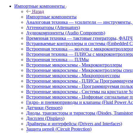
Импортные компоненты
Назад
Импортные компоненты
Аналоговая техника — усилители — инструменты,
Аттенюаторы (Attenuators)
Аудиокомпоненты (Audio Components)
Временна́я техника — тактовые генераторы, ФАПЧ 
Встраиваемые контроллеры и системы (Embedded Cont
Встроенная техника — модули с микроконтроллер
Встроенная техника — ПЛИСы с микроконтроллер
Встроенная техника — ПЛМы
Встроенные микросхемы - Микроконтроллеры
Встроенные микросхемы - Микроконтроллеры спец
Встроенные микросхемы - Микропроцессоры
Встроенные микросхемы - ПЛИСы Программируемы
Встроенные микросхемы - Программируемая польз
Встроенные микросхемы - Системы на кристалле S
Встроенные микросхемы - Цифровые сигнальные п
Гидро- и пневмоприводы и клапаны (Fluid Power Act
Датчики (Sensors)
Диоды, транзисторы и тиристоры (Diodes, Transistors 
Дисплеи (Displays)
Драйверы и интерфейсы (Drivers and Interfaces)
Защита цепей (Circuit Protection)