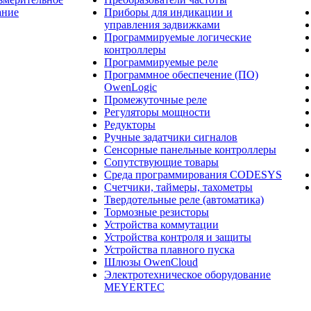
ание
Приборы для индикации и
управления задвижками
Программируемые логические
контроллеры
Программируемые реле
Программное обеспечение (ПО)
OwenLogic
Промежуточные реле
Регуляторы мощности
Редукторы
Ручные задатчики сигналов
Сенсорные панельные контроллеры
Сопутствующие товары
Среда программирования CODESYS
Счетчики, таймеры, тахометры
Твердотельные реле (автоматика)
Тормозные резисторы
Устройства коммутации
Устройства контроля и защиты
Устройства плавного пуска
Шлюзы OwenCloud
Электротехническое оборудование
MEYERTEC