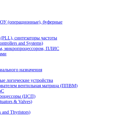
 ОУ (операционные), буферные
(PLL), синтезаторы частоты
rollers and Systems)
ом, микропроцессором, ПЛИС
ами
иального назначения
е логические устройства
ователем вентильная матрица (ППВМ)
oC
роцессоры (ЦСП)
uators & Valves)
and Thyristors)