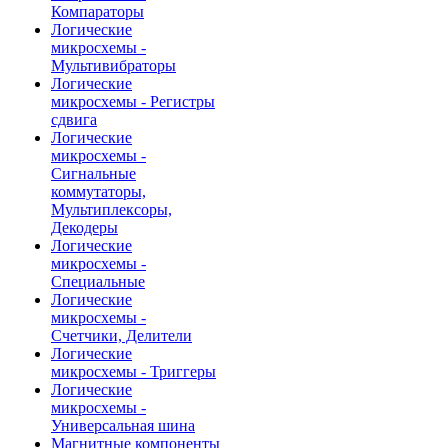
Компараторы
Логические
микросхемы -
Мультивибраторы
Логические
микросхемы - Регистры
сдвига
Логические
микросхемы -
Сигнальные
коммутаторы,
Мультиплексоры,
Декодеры
Логические
микросхемы -
Специальные
Логические
микросхемы -
Счетчики, Делители
Логические
микросхемы - Триггеры
Логические
микросхемы -
Универсальная шина
Магнитные компоненты