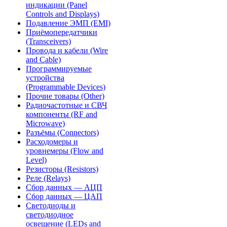
индикации (Panel
Controls and Displays)
Подавление ЭМП (EMI)
Приёмопередатчики
(Transceivers)
Провода и кабели (Wire
and Cable)
Программируемые
устройства
(Programmable Devices)
Прочие товары (Other)
Радиочастотные и СВЧ
компоненты (RF and
Microwave)
Разъёмы (Connectors)
Расходомеры и
уровнемеры (Flow and
Level)
Резисторы (Resistors)
Реле (Relays)
Сбор данных — АЦП
Сбор данных — ЦАП
Светодиоды и
светодиодное
освещение (LEDs and