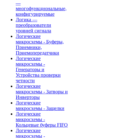
—
многофункциональные,
конфигурируемые
Логика —
преобразователи
уровней сигнала
Логические
микросхемы - Буферы,
Приемники,
Приемопередатчики
Логические
микросхемы -
Генераторы и
Устройства проверки
четности
Логические
микросхемы - Затворы и
Инверторы
Логические
микросхемы - Защелки
Логические
микросхемы -
Кольцевые буферы FIFO
Логические
микросхемы -