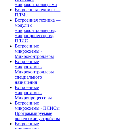
микроконтроллерами
Встроенная техника —
ПЛМы
Встроенная техника —
модули с
микроконтроллером,
микропроцессором,
ПЛИС
Встроенные
микросхемы -
Микроконтроллеры
Встроенные
микросхемы -
Микроконтроллеры
специального
назначения
Встроенные
микросхемы -
Микропроцессоры
Встроенные
микросхемы - ПЛИСы
Программируемые
логические устройства
Встроенные
микросхемы -