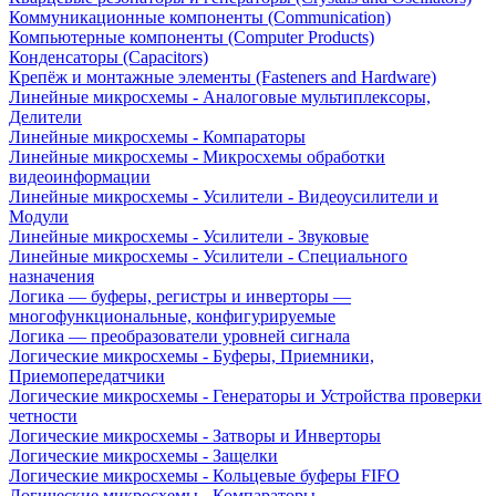
Коммуникационные компоненты (Communication)
Компьютерные компоненты (Computer Products)
Конденсаторы (Capacitors)
Крепёж и монтажные элементы (Fasteners and Hardware)
Линейные микросхемы - Аналоговые мультиплексоры,
Делители
Линейные микросхемы - Компараторы
Линейные микросхемы - Микросхемы обработки
видеоинформации
Линейные микросхемы - Усилители - Видеоусилители и
Модули
Линейные микросхемы - Усилители - Звуковые
Линейные микросхемы - Усилители - Специального
назначения
Логика — буферы, регистры и инверторы —
многофункциональные, конфигурируемые
Логика — преобразователи уровней сигнала
Логические микросхемы - Буферы, Приемники,
Приемопередатчики
Логические микросхемы - Генераторы и Устройства проверки
четности
Логические микросхемы - Затворы и Инверторы
Логические микросхемы - Защелки
Логические микросхемы - Кольцевые буферы FIFO
Логические микросхемы - Компараторы