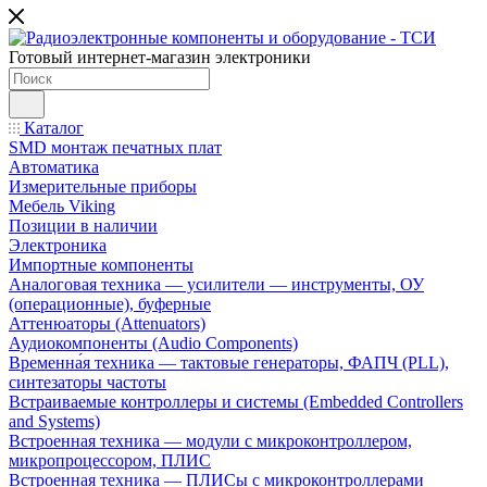
Готовый интернет-магазин электроники
Каталог
SMD монтаж печатных плат
Автоматика
Измерительные приборы
Мебель Viking
Позиции в наличии
Электроника
Импортные компоненты
Аналоговая техника — усилители — инструменты, ОУ
(операционные), буферные
Аттенюаторы (Attenuators)
Аудиокомпоненты (Audio Components)
Временна́я техника — тактовые генераторы, ФАПЧ (PLL),
синтезаторы частоты
Встраиваемые контроллеры и системы (Embedded Controllers
and Systems)
Встроенная техника — модули с микроконтроллером,
микропроцессором, ПЛИС
Встроенная техника — ПЛИСы с микроконтроллерами