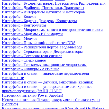
Интерфейс - Буферы сигналов, Повторители, Распределители
Интерфейс - Драйверы, Приемники, Трансиверы
Интерфейс - Интерфейсы Датчиков и Детекторов
Интерфейс - Кодеки
Интерфейс - Кодеры, Декодеры, Конверторы
Интерфейс - Контроллеры
Интерфейс - Микросхемы записи и воспроизведения голоса
Интерфейс - Модемы - ИС и модули
Интерфейс - Модули
Интерфейс - Прямой цифровой синтез DDS
Интерфейс - Расширители портов ввода/вывода
Интерфейс - Сериализаторы и Десериализаторы
Интерфейс - Согласователи сигнала
Интерфейс - Специальное
Интерфейс - Телекоммуникационные микросхемы
Интерфейс - Фильтры - Активные
Интерфейсы и стыки — аналоговые переключатели —
специальные
Интерфейсы и стыки — датчики, ёмкостные (касания)
Интерфейсы и стыки — универсальные асинхронные
приёмопередатчики (УАПП, UART)
Источники питания (Power Supplies)
Источники питания (батареи, аккумуляторы) и аксессуары
(Batteries)
Кварцевые резонаторы и генераторы (Crystals and Oscillators)