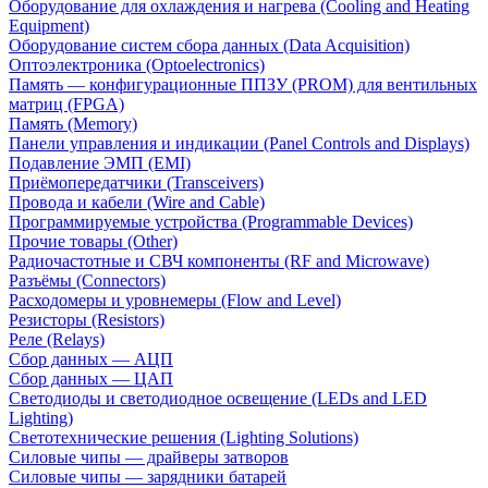
Оборудование для охлаждения и нагрева (Cooling and Heating
Equipment)
Оборудование систем сбора данных (Data Acquisition)
Оптоэлектроника (Optoelectronics)
Память — конфигурационные ППЗУ (PROM) для вентильных
матриц (FPGA)
Память (Memory)
Панели управления и индикации (Panel Controls and Displays)
Подавление ЭМП (EMI)
Приёмопередатчики (Transceivers)
Провода и кабели (Wire and Cable)
Программируемые устройства (Programmable Devices)
Прочие товары (Other)
Радиочастотные и СВЧ компоненты (RF and Microwave)
Разъёмы (Connectors)
Расходомеры и уровнемеры (Flow and Level)
Резисторы (Resistors)
Реле (Relays)
Сбор данных — АЦП
Сбор данных — ЦАП
Светодиоды и светодиодное освещение (LEDs and LED
Lighting)
Светотехнические решения (Lighting Solutions)
Силовые чипы — драйверы затворов
Силовые чипы — зарядники батарей