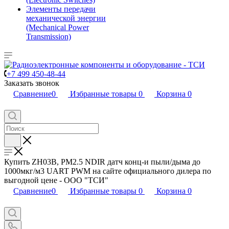
Элементы передачи
механической энергии
(Mechanical Power
Transmission)
+7 499 450-48-44
Заказать звонок
Сравнение
0
Избранные товары
0
Корзина
0
Купить ZH03B, PM2.5 NDIR датч конц-и пыли/дыма до
1000мкг/м3 UART PWM на сайте официального дилера по
выгодной цене - ООО "ТСИ"
Сравнение
0
Избранные товары
0
Корзина
0