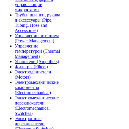
управляющие
микросхемы
Трубы, шланги, рукава
и аксессуары (Pipe,
Tubing, Hose and
Accessories)
Управление питанием
(Power Management)
Управление
температурой (Thermal
Management)
Усилители (Amplifiers)
Фильтры (Filters)
Электродвигатели
(Motors)
Электромеханические
компоненты
(Electromechanical)
Электромеханические
переключатели
(Electromechanical
Switches)
Электронные
переключатели
(Electronic Switches)