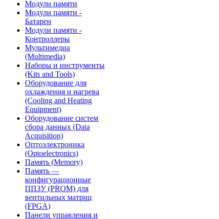
Модули памяти
Модули памяти -
Батареи
Модули памяти -
Контроллеры
Мультимедиа
(Multimedia)
Наборы и инструменты
(Kits and Tools)
Оборудование для
охлаждения и нагрева
(Cooling and Heating
Equipment)
Оборудование систем
сбора данных (Data
Acquisition)
Оптоэлектроника
(Optoelectronics)
Память (Memory)
Память —
конфигурационные
ППЗУ (PROM) для
вентильных матриц
(FPGA)
Панели управления и