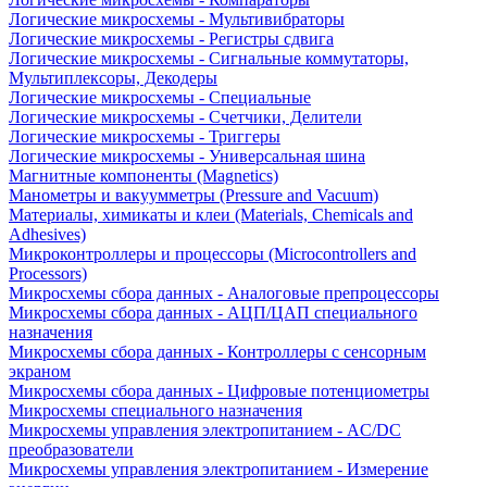
Логические микросхемы - Мультивибраторы
Логические микросхемы - Регистры сдвига
Логические микросхемы - Сигнальные коммутаторы,
Мультиплексоры, Декодеры
Логические микросхемы - Специальные
Логические микросхемы - Счетчики, Делители
Логические микросхемы - Триггеры
Логические микросхемы - Универсальная шина
Магнитные компоненты (Magnetics)
Манометры и вакуумметры (Pressure and Vacuum)
Материалы, химикаты и клеи (Materials, Chemicals and
Adhesives)
Микроконтроллеры и процессоры (Microcontrollers and
Processors)
Микросхемы сбора данных - Аналоговые препроцессоры
Микросхемы сбора данных - АЦП/ЦАП специального
назначения
Микросхемы сбора данных - Контроллеры с сенсорным
экраном
Микросхемы сбора данных - Цифровые потенциометры
Микросхемы специального назначения
Микросхемы управления электропитанием - AC/DC
преобразователи
Микросхемы управления электропитанием - Измерение