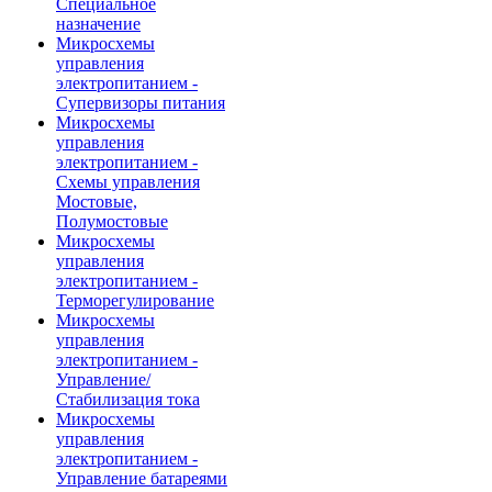
Специальное
назначение
Микросхемы
управления
электропитанием -
Супервизоры питания
Микросхемы
управления
электропитанием -
Схемы управления
Мостовые,
Полумостовые
Микросхемы
управления
электропитанием -
Терморегулирование
Микросхемы
управления
электропитанием -
Управление/
Стабилизация тока
Микросхемы
управления
электропитанием -
Управление батареями