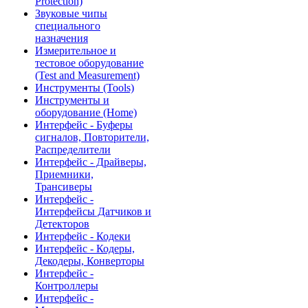
Protection)
Звуковые чипы
специального
назначения
Измерительное и
тестовое оборудование
(Test and Measurement)
Инструменты (Tools)
Инструменты и
оборудование (Home)
Интерфейс - Буферы
сигналов, Повторители,
Распределители
Интерфейс - Драйверы,
Приемники,
Трансиверы
Интерфейс -
Интерфейсы Датчиков и
Детекторов
Интерфейс - Кодеки
Интерфейс - Кодеры,
Декодеры, Конверторы
Интерфейс -
Контроллеры
Интерфейс -