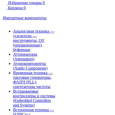
Избранные товары
0
Корзина
0
Импортные компоненты
Аналоговая техника —
усилители —
инструменты, ОУ
(операционные),
буферные
Аттенюаторы
(Attenuators)
Аудиокомпоненты
(Audio Components)
Временна́я техника —
тактовые генераторы,
ФАПЧ (PLL),
синтезаторы частоты
Встраиваемые
контроллеры и системы
(Embedded Controllers
and Systems)
Встроенная техника —
ПЛИСы с