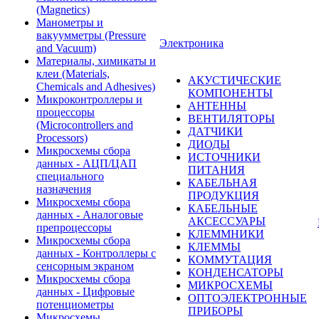
(Magnetics)
Манометры и
вакуумметры (Pressure
Электроника
and Vacuum)
Материалы, химикаты и
клеи (Materials,
АКУСТИЧЕСКИЕ
Chemicals and Adhesives)
КОМПОНЕНТЫ
Микроконтроллеры и
АНТЕННЫ
процессоры
ВЕНТИЛЯТОРЫ
(Microcontrollers and
ДАТЧИКИ
Processors)
ДИОДЫ
Микросхемы сбора
ИСТОЧНИКИ
данных - АЦП/ЦАП
ПИТАНИЯ
специального
КАБЕЛЬНАЯ
назначения
ПРОДУКЦИЯ
Микросхемы сбора
КАБЕЛЬНЫЕ
данных - Аналоговые
АКСЕССУАРЫ
препроцессоры
КЛЕММНИКИ
Микросхемы сбора
КЛЕММЫ
данных - Контроллеры с
КОММУТАЦИЯ
сенсорным экраном
КОНДЕНСАТОРЫ
Микросхемы сбора
МИКРОСХЕМЫ
данных - Цифровые
ОПТОЭЛЕКТРОННЫЕ
потенциометры
ПРИБОРЫ
Микросхемы