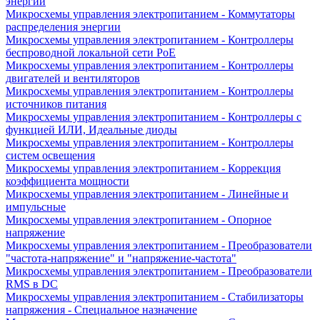
энергии
Микросхемы управления электропитанием - Коммутаторы
распределения энергии
Микросхемы управления электропитанием - Контроллеры
беспроводной локальной сети PoE
Микросхемы управления электропитанием - Контроллеры
двигателей и вентиляторов
Микросхемы управления электропитанием - Контроллеры
источников питания
Микросхемы управления электропитанием - Контроллеры с
функцией ИЛИ, Идеальные диоды
Микросхемы управления электропитанием - Контроллеры
систем освещения
Микросхемы управления электропитанием - Коррекция
коэффициента мощности
Микросхемы управления электропитанием - Линейные и
импульсные
Микросхемы управления электропитанием - Опорное
напряжение
Микросхемы управления электропитанием - Преобразователи
"частота-напряжение" и "напряжение-частота"
Микросхемы управления электропитанием - Преобразователи
RMS в DC
Микросхемы управления электропитанием - Стабилизаторы
напряжения - Специальное назначение