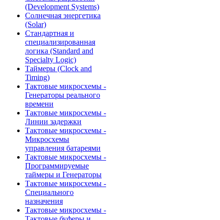
(Development Systems)
Солнечная энергетика
(Solar)
Стандартная и
специализированная
логика (Standard and
Specialty Logic)
Таймеры (Clock and
Timing)
Тактовые микросхемы -
Генераторы реального
времени
Тактовые микросхемы -
Линии задержки
Тактовые микросхемы -
Микросхемы
управления батареями
Тактовые микросхемы -
Программируемые
таймеры и Генераторы
Тактовые микросхемы -
Специального
назначения
Тактовые микросхемы -
Тактовые буферы и