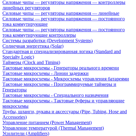
Силовые чипы — регуляторы напряжения — контроллеры
линейных регуляторов
Силовые чипы — регуляторы напряжения — линейные
Силовые чипы — регуляторы напряжения — постоянного
тока коммутирующие
Силовые чипы — регуляторы напряжения — постоянного
тока коммутирующие контроллеры
Системы разработки (Development Systems)
Солнечная энергетика (Solar)
Стандартная и специализированная логика (Standard and
Specialty Logic)
Таймеры (Clock and Timing)
Тактовые микросхемы - Генераторы реального времени
Тактовые микросхемы - Линии задержки
Тактовые микросхемы - Микросхемы управления батареями
Тактовые микросхемы - Программируемые таймеры и
Генераторы
Тактовые микросхемы - Специального назначения
Тактовые микросхемы - Тактовые буферы и управляющие
микросхемы
Трубы, шланги, рукава и аксессуары (Pipe, Tubing, Hose and
Accessories)
Управление питанием (Power Management)
Управление температурой (Thermal Management)
Усилители (Amplifiers)