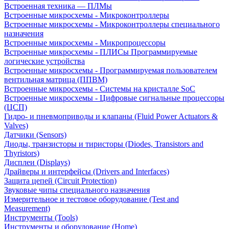
Встроенная техника — ПЛМы
Встроенные микросхемы - Микроконтроллеры
Встроенные микросхемы - Микроконтроллеры специального
назначения
Встроенные микросхемы - Микропроцессоры
Встроенные микросхемы - ПЛИСы Программируемые
логические устройства
Встроенные микросхемы - Программируемая пользователем
вентильная матрица (ППВМ)
Встроенные микросхемы - Системы на кристалле SoC
Встроенные микросхемы - Цифровые сигнальные процессоры
(ЦСП)
Гидро- и пневмоприводы и клапаны (Fluid Power Actuators &
Valves)
Датчики (Sensors)
Диоды, транзисторы и тиристоры (Diodes, Transistors and
Thyristors)
Дисплеи (Displays)
Драйверы и интерфейсы (Drivers and Interfaces)
Защита цепей (Circuit Protection)
Звуковые чипы специального назначения
Измерительное и тестовое оборудование (Test and
Measurement)
Инструменты (Tools)
Инструменты и оборудование (Home)