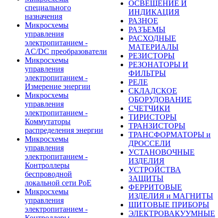
ОСВЕЩЕНИЕ И
специального
ИНДИКАЦИЯ
назначения
РАЗНОЕ
Микросхемы
РАЗЪЕМЫ
управления
РАСХОДНЫЕ
электропитанием -
МАТЕРИАЛЫ
AC/DC преобразователи
РЕЗИСТОРЫ
Микросхемы
РЕЗОНАТОРЫ И
управления
ФИЛЬТРЫ
электропитанием -
РЕЛЕ
Измерение энергии
СКЛАДСКОЕ
Микросхемы
ОБОРУДОВАНИЕ
управления
СЧЕТЧИКИ
электропитанием -
ТИРИСТОРЫ
Коммутаторы
ТРАНЗИСТОРЫ
распределения энергии
ТРАНСФОРМАТОРЫ и
Микросхемы
ДРОССЕЛИ
управления
УСТАНОВОЧНЫЕ
электропитанием -
ИЗДЕЛИЯ
Контроллеры
УСТРОЙСТВА
беспроводной
ЗАЩИТЫ
локальной сети PoE
ФЕРРИТОВЫЕ
Микросхемы
ИЗДЕЛИЯ и МАГНИТЫ
управления
ЩИТОВЫЕ ПРИБОРЫ
электропитанием -
ЭЛЕКТРОВАКУУМНЫЕ
Контроллеры