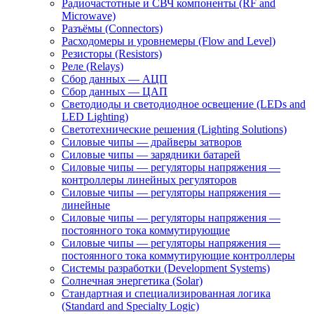
Радиочастотные и СВЧ компоненты (RF and
Microwave)
Разъёмы (Connectors)
Расходомеры и уровнемеры (Flow and Level)
Резисторы (Resistors)
Реле (Relays)
Сбор данных — АЦП
Сбор данных — ЦАП
Светодиоды и светодиодное освещение (LEDs and
LED Lighting)
Светотехнические решения (Lighting Solutions)
Силовые чипы — драйверы затворов
Силовые чипы — зарядники батарей
Силовые чипы — регуляторы напряжения —
контроллеры линейных регуляторов
Силовые чипы — регуляторы напряжения —
линейные
Силовые чипы — регуляторы напряжения —
постоянного тока коммутирующие
Силовые чипы — регуляторы напряжения —
постоянного тока коммутирующие контроллеры
Системы разработки (Development Systems)
Солнечная энергетика (Solar)
Стандартная и специализированная логика
(Standard and Specialty Logic)