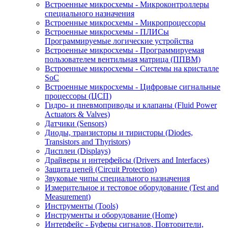
Встроенные микросхемы - Микроконтроллеры
специального назначения
Встроенные микросхемы - Микропроцессоры
Встроенные микросхемы - ПЛИСы
Программируемые логические устройства
Встроенные микросхемы - Программируемая
пользователем вентильная матрица (ППВМ)
Встроенные микросхемы - Системы на кристалле
SoC
Встроенные микросхемы - Цифровые сигнальные
процессоры (ЦСП)
Гидро- и пневмоприводы и клапаны (Fluid Power
Actuators & Valves)
Датчики (Sensors)
Диоды, транзисторы и тиристоры (Diodes,
Transistors and Thyristors)
Дисплеи (Displays)
Драйверы и интерфейсы (Drivers and Interfaces)
Защита цепей (Circuit Protection)
Звуковые чипы специального назначения
Измерительное и тестовое оборудование (Test and
Measurement)
Инструменты (Tools)
Инструменты и оборудование (Home)
Интерфейс - Буферы сигналов, Повторители,