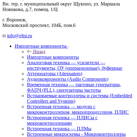
Вн. тер. г. муниципальный округ Щукино, ул. Маршала
Новикова, д.7, помещ. 1/Ц
г. Воронеж,
​Московский проспект, 104Б, пом.6
info@eltsi.ru
Импортные компоненты
Назад
Импортные компоненты
Аналоговая техника — усилители —
инструменты, ОУ (операционные), буферные
Аттенюаторы (Attenuators)
Аудиокомпоненты (Audio Components)
Временна́я техника — тактовые генераторы,
ФАПЧ (PLL), синтезаторы частоты
Встраиваемые контроллеры и системы (Embedded
Controllers and Systems)
Встроенная техника — модули с
микроконтроллером, микропроцессором, ПЛИС
Встроенная техника — ПЛИСы с
микроконтроллерами
Встроенная техника — ПЛМы
Встроенные микросхемы - Микроконтроллеры