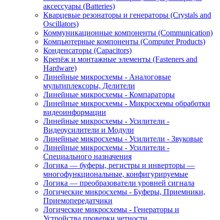
аксессуары (Batteries)
Кварцевые резонаторы и генераторы (Crystals and
Oscillators)
Коммуникационные компоненты (Communication)
Компьютерные компоненты (Computer Products)
Конденсаторы (Capacitors)
Крепёж и монтажные элементы (Fasteners and
Hardware)
Линейные микросхемы - Аналоговые
мультиплексоры, Делители
Линейные микросхемы - Компараторы
Линейные микросхемы - Микросхемы обработки
видеоинформации
Линейные микросхемы - Усилители -
Видеоусилители и Модули
Линейные микросхемы - Усилители - Звуковые
Линейные микросхемы - Усилители -
Специального назначения
Логика — буферы, регистры и инверторы —
многофункциональные, конфигурируемые
Логика — преобразователи уровней сигнала
Логические микросхемы - Буферы, Приемники,
Приемопередатчики
Логические микросхемы - Генераторы и
Устройства проверки четности