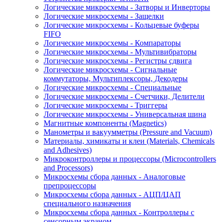
Логические микросхемы - Затворы и Инверторы
Логические микросхемы - Защелки
Логические микросхемы - Кольцевые буферы
FIFO
Логические микросхемы - Компараторы
Логические микросхемы - Мультивибраторы
Логические микросхемы - Регистры сдвига
Логические микросхемы - Сигнальные
коммутаторы, Мультиплексоры, Декодеры
Логические микросхемы - Специальные
Логические микросхемы - Счетчики, Делители
Логические микросхемы - Триггеры
Логические микросхемы - Универсальная шина
Магнитные компоненты (Magnetics)
Манометры и вакуумметры (Pressure and Vacuum)
Материалы, химикаты и клеи (Materials, Chemicals
and Adhesives)
Микроконтроллеры и процессоры (Microcontrollers
and Processors)
Микросхемы сбора данных - Аналоговые
препроцессоры
Микросхемы сбора данных - АЦП/ЦАП
специального назначения
Микросхемы сбора данных - Контроллеры с
сенсорным экраном