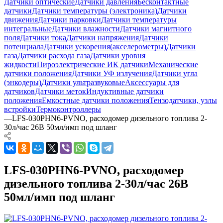
Датчики оптические
Датчики давления
Бесконтактные
датчики
Датчики температуры (электроника)
Датчики
движения
Датчики парковки
Датчики температуры
интегральные
Датчики влажности
Датчики магнитного
поля
Датчики тока
Датчики напряжения
Датчики
потенциала
Датчики ускорения(акселерометры)
Датчики
газа
Датчики расхода газа
Датчики уровня
жидкости
Пироэлектрические ИК датчики
Механические
датчики положения
Датчики УФ излучения
Датчики угла
(энкодеры)
Датчики ультразвуковые
Аксессуары для
датчиков
Датчики меток
Индуктивные датчики
положения
Емкостные датчики положения
Тензодатчики, узлы
встройки
Термоконтроллеры
—
LFS-030PHN6-PVNO, расходомер дизельного топлива 2-
30л/час 26В 50мл/имп под шланг
LFS-030PHN6-PVNO, расходомер
дизельного топлива 2-30л/час 26В
50мл/имп под шланг