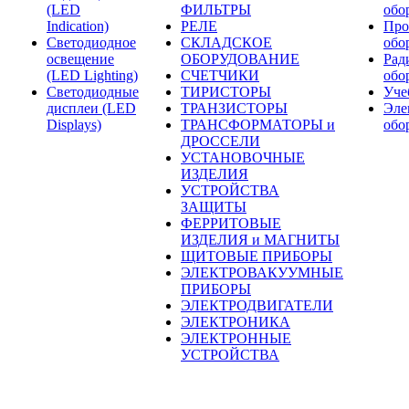
(LED
ФИЛЬТРЫ
обо
Indication)
РЕЛЕ
Про
Светодиодное
СКЛАДСКОЕ
обо
освещение
ОБОРУДОВАНИЕ
Рад
(LED Lighting)
СЧЕТЧИКИ
обо
Светодиодные
ТИРИСТОРЫ
Уче
дисплеи (LED
ТРАНЗИСТОРЫ
Эле
Displays)
ТРАНСФОРМАТОРЫ и
обо
ДРОССЕЛИ
УСТАНОВОЧНЫЕ
ИЗДЕЛИЯ
УСТРОЙСТВА
ЗАЩИТЫ
ФЕРРИТОВЫЕ
ИЗДЕЛИЯ и МАГНИТЫ
ЩИТОВЫЕ ПРИБОРЫ
ЭЛЕКТРОВАКУУМНЫЕ
ПРИБОРЫ
ЭЛЕКТРОДВИГАТЕЛИ
ЭЛЕКТРОНИКА
ЭЛЕКТРОННЫЕ
УСТРОЙСТВА