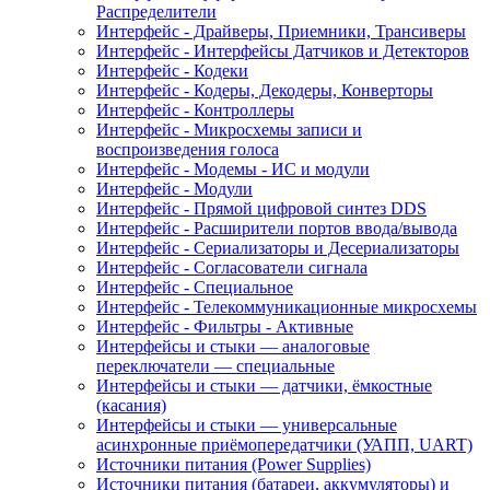
Распределители
Интерфейс - Драйверы, Приемники, Трансиверы
Интерфейс - Интерфейсы Датчиков и Детекторов
Интерфейс - Кодеки
Интерфейс - Кодеры, Декодеры, Конверторы
Интерфейс - Контроллеры
Интерфейс - Микросхемы записи и
воспроизведения голоса
Интерфейс - Модемы - ИС и модули
Интерфейс - Модули
Интерфейс - Прямой цифровой синтез DDS
Интерфейс - Расширители портов ввода/вывода
Интерфейс - Сериализаторы и Десериализаторы
Интерфейс - Согласователи сигнала
Интерфейс - Специальное
Интерфейс - Телекоммуникационные микросхемы
Интерфейс - Фильтры - Активные
Интерфейсы и стыки — аналоговые
переключатели — специальные
Интерфейсы и стыки — датчики, ёмкостные
(касания)
Интерфейсы и стыки — универсальные
асинхронные приёмопередатчики (УАПП, UART)
Источники питания (Power Supplies)
Источники питания (батареи, аккумуляторы) и