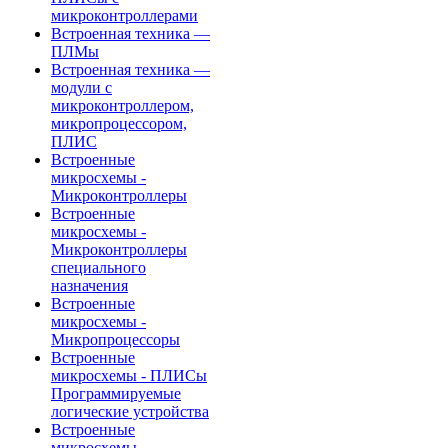
микроконтроллерами
Встроенная техника —
ПЛМы
Встроенная техника —
модули с
микроконтроллером,
микропроцессором,
ПЛИС
Встроенные
микросхемы -
Микроконтроллеры
Встроенные
микросхемы -
Микроконтроллеры
специального
назначения
Встроенные
микросхемы -
Микропроцессоры
Встроенные
микросхемы - ПЛИСы
Программируемые
логические устройства
Встроенные
микросхемы -