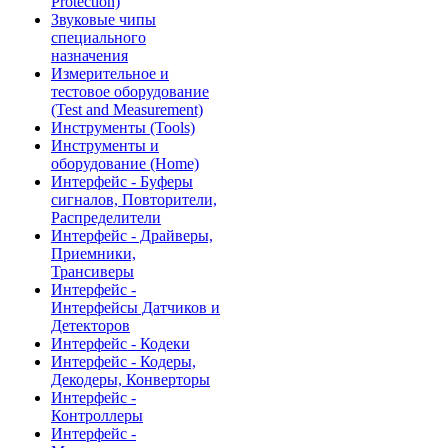
Protection)
Звуковые чипы
специального
назначения
Измерительное и
тестовое оборудование
(Test and Measurement)
Инструменты (Tools)
Инструменты и
оборудование (Home)
Интерфейс - Буферы
сигналов, Повторители,
Распределители
Интерфейс - Драйверы,
Приемники,
Трансиверы
Интерфейс -
Интерфейсы Датчиков и
Детекторов
Интерфейс - Кодеки
Интерфейс - Кодеры,
Декодеры, Конверторы
Интерфейс -
Контроллеры
Интерфейс -