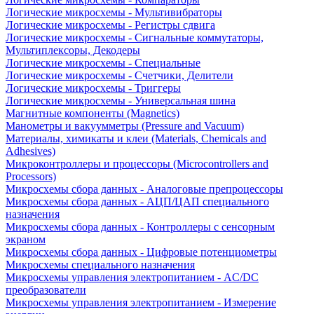
Логические микросхемы - Мультивибраторы
Логические микросхемы - Регистры сдвига
Логические микросхемы - Сигнальные коммутаторы,
Мультиплексоры, Декодеры
Логические микросхемы - Специальные
Логические микросхемы - Счетчики, Делители
Логические микросхемы - Триггеры
Логические микросхемы - Универсальная шина
Магнитные компоненты (Magnetics)
Манометры и вакуумметры (Pressure and Vacuum)
Материалы, химикаты и клеи (Materials, Chemicals and
Adhesives)
Микроконтроллеры и процессоры (Microcontrollers and
Processors)
Микросхемы сбора данных - Аналоговые препроцессоры
Микросхемы сбора данных - АЦП/ЦАП специального
назначения
Микросхемы сбора данных - Контроллеры с сенсорным
экраном
Микросхемы сбора данных - Цифровые потенциометры
Микросхемы специального назначения
Микросхемы управления электропитанием - AC/DC
преобразователи
Микросхемы управления электропитанием - Измерение