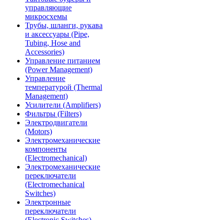
управляющие
микросхемы
Трубы, шланги, рукава
и аксессуары (Pipe,
Tubing, Hose and
Accessories)
Управление питанием
(Power Management)
Управление
температурой (Thermal
Management)
Усилители (Amplifiers)
Фильтры (Filters)
Электродвигатели
(Motors)
Электромеханические
компоненты
(Electromechanical)
Электромеханические
переключатели
(Electromechanical
Switches)
Электронные
переключатели
(Electronic Switches)