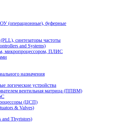
 ОУ (операционные), буферные
(PLL), синтезаторы частоты
rollers and Systems)
ом, микропроцессором, ПЛИС
ами
иального назначения
е логические устройства
ователем вентильная матрица (ППВМ)
oC
роцессоры (ЦСП)
uators & Valves)
and Thyristors)