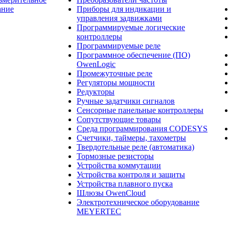
ание
Приборы для индикации и
управления задвижками
Программируемые логические
контроллеры
Программируемые реле
Программное обеспечение (ПО)
OwenLogic
Промежуточные реле
Регуляторы мощности
Редукторы
Ручные задатчики сигналов
Сенсорные панельные контроллеры
Сопутствующие товары
Среда программирования CODESYS
Счетчики, таймеры, тахометры
Твердотельные реле (автоматика)
Тормозные резисторы
Устройства коммутации
Устройства контроля и защиты
Устройства плавного пуска
Шлюзы OwenCloud
Электротехническое оборудование
MEYERTEC