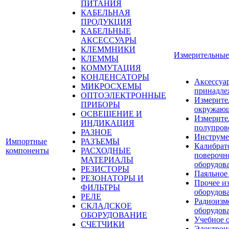
ПИТАНИЯ
КАБЕЛЬНАЯ
ПРОДУКЦИЯ
КАБЕЛЬНЫЕ
АКСЕССУАРЫ
КЛЕММНИКИ
Измерительные
КЛЕММЫ
КОММУТАЦИЯ
КОНДЕНСАТОРЫ
Аксессуа
МИКРОСХЕМЫ
принадле
ОПТОЭЛЕКТРОННЫЕ
Измерите
ПРИБОРЫ
окружающ
ОСВЕЩЕНИЕ И
Измерите
ИНДИКАЦИЯ
полупров
РАЗНОЕ
Инструме
Импортные
РАЗЪЕМЫ
Калибрат
компоненты
РАСХОДНЫЕ
поверочн
МАТЕРИАЛЫ
оборудов
РЕЗИСТОРЫ
Паяльное
РЕЗОНАТОРЫ И
Прочее и
ФИЛЬТРЫ
оборудов
РЕЛЕ
Радиоизм
СКЛАДСКОЕ
оборудов
ОБОРУДОВАНИЕ
Учебное 
СЧЕТЧИКИ
Электрои