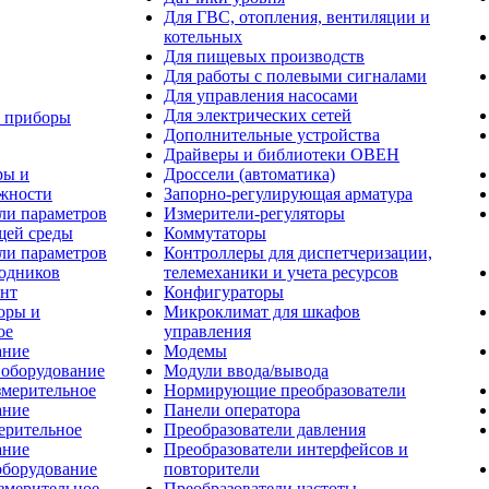
Для ГВС, отопления, вентиляции и
котельных
Для пищевых производств
Для работы с полевыми сигналами
Для управления насосами
Для электрических сетей
 приборы
Дополнительные устройства
Драйверы и библиотеки ОВЕН
ры и
Дроссели (автоматика)
жности
Запорно-регулирующая арматура
ли параметров
Измерители-регуляторы
ей среды
Коммутаторы
ли параметров
Контроллеры для диспетчеризации,
одников
телемеханики и учета ресурсов
нт
Конфигураторы
оры и
Микроклимат для шкафов
ое
управления
ание
Модемы
 оборудование
Модули ввода/вывода
змерительное
Нормирующие преобразователи
ание
Панели оператора
ерительное
Преобразователи давления
ание
Преобразователи интерфейсов и
оборудование
повторители
змерительное
Преобразователи частоты