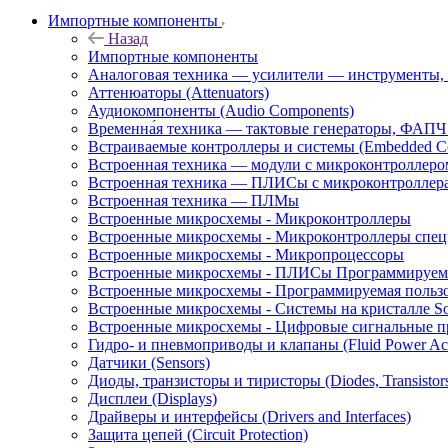
Импортные компоненты
Назад
Импортные компоненты
Аналоговая техника — усилители — инструменты,
Аттенюаторы (Attenuators)
Аудиокомпоненты (Audio Components)
Временна́я техника — тактовые генераторы, ФАПЧ 
Встраиваемые контроллеры и системы (Embedded Cont
Встроенная техника — модули с микроконтроллер
Встроенная техника — ПЛИСы с микроконтроллер
Встроенная техника — ПЛМы
Встроенные микросхемы - Микроконтроллеры
Встроенные микросхемы - Микроконтроллеры спец
Встроенные микросхемы - Микропроцессоры
Встроенные микросхемы - ПЛИСы Программируемы
Встроенные микросхемы - Программируемая польз
Встроенные микросхемы - Системы на кристалле S
Встроенные микросхемы - Цифровые сигнальные п
Гидро- и пневмоприводы и клапаны (Fluid Power Act
Датчики (Sensors)
Диоды, транзисторы и тиристоры (Diodes, Transistors 
Дисплеи (Displays)
Драйверы и интерфейсы (Drivers and Interfaces)
Защита цепей (Circuit Protection)