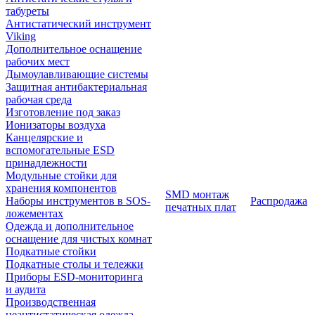
табуреты
Антистатический инструмент
Viking
Дополнительное оснащение
рабочих мест
Дымоулавливающие системы
Защитная антибактериальная
рабочая среда
Изготовление под заказ
Ионизаторы воздуха
Канцелярские и
вспомогательные ESD
принадлежности
Модульные стойки для
хранения компонентов
SMD монтаж
Наборы инструментов в SOS-
Распродажа
печатных плат
ложементах
Одежда и дополнительное
оснащение для чистых комнат
Подкатные стойки
Подкатные столы и тележки
Приборы ESD-мониторинга
и аудита
Производственная
неантистатическая одежда