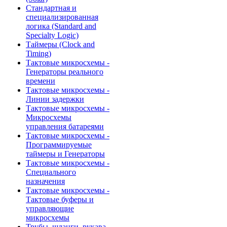
Стандартная и
специализированная
логика (Standard and
Specialty Logic)
Таймеры (Clock and
Timing)
Тактовые микросхемы -
Генераторы реального
времени
Тактовые микросхемы -
Линии задержки
Тактовые микросхемы -
Микросхемы
управления батареями
Тактовые микросхемы -
Программируемые
таймеры и Генераторы
Тактовые микросхемы -
Специального
назначения
Тактовые микросхемы -
Тактовые буферы и
управляющие
микросхемы
Трубы, шланги, рукава