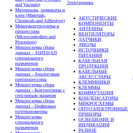
Электроника
and Vacuum)
Материалы, химикаты и
клеи (Materials,
АКУСТИЧЕСКИЕ
Chemicals and Adhesives)
КОМПОНЕНТЫ
Микроконтроллеры и
АНТЕННЫ
процессоры
ВЕНТИЛЯТОРЫ
(Microcontrollers and
ДАТЧИКИ
Processors)
ДИОДЫ
Микросхемы сбора
ИСТОЧНИКИ
данных - АЦП/ЦАП
ПИТАНИЯ
специального
КАБЕЛЬНАЯ
назначения
ПРОДУКЦИЯ
Микросхемы сбора
КАБЕЛЬНЫЕ
данных - Аналоговые
АКСЕССУАРЫ
препроцессоры
КЛЕММНИКИ
Микросхемы сбора
КЛЕММЫ
данных - Контроллеры с
КОММУТАЦИЯ
сенсорным экраном
КОНДЕНСАТОРЫ
Микросхемы сбора
МИКРОСХЕМЫ
данных - Цифровые
ОПТОЭЛЕКТРОННЫЕ
потенциометры
ПРИБОРЫ
Микросхемы
ОСВЕЩЕНИЕ И
специального
ИНДИКАЦИЯ
назначения
РАЗНОЕ
Микросхемы