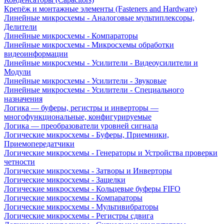
Крепёж и монтажные элементы (Fasteners and Hardware)
Линейные микросхемы - Аналоговые мультиплексоры,
Делители
Линейные микросхемы - Компараторы
Линейные микросхемы - Микросхемы обработки
видеоинформации
Линейные микросхемы - Усилители - Видеоусилители и
Модули
Линейные микросхемы - Усилители - Звуковые
Линейные микросхемы - Усилители - Специального
назначения
Логика — буферы, регистры и инверторы —
многофункциональные, конфигурируемые
Логика — преобразователи уровней сигнала
Логические микросхемы - Буферы, Приемники,
Приемопередатчики
Логические микросхемы - Генераторы и Устройства проверки
четности
Логические микросхемы - Затворы и Инверторы
Логические микросхемы - Защелки
Логические микросхемы - Кольцевые буферы FIFO
Логические микросхемы - Компараторы
Логические микросхемы - Мультивибраторы
Логические микросхемы - Регистры сдвига