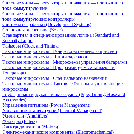
Силовые чипы — регуляторы напряжения — постоянного
тока коммутирующие
Силовые чипы — регуляторы напряжения — постоянного
тока коммутирующие контроллеры
Системы разработки (Development Systems)
Солнечная энергетика (Solar)
Стандартная и специализированная логика (Standard and
Specialty Logic)
Таймеры (Clock and Timing)
Тактовые микросхемы - Генераторы реального времени
Тактовые микросхемы - Линии задержки
Тактовые микросхемы - Микросхемы управления батареями
Тактовые микросхемы - Программируемые таймеры и
Генераторы
Тактовые микросхемы - Специального назначения
Тактовые микросхемы - Тактовые буферы и управляющие
микросхемы
Трубы, шланги, рукава и аксессуары (Pipe, Tubing, Hose and
Accessories)
Управление питанием (Power Management)
Управление температурой (Thermal Management)
Усилители (Amplifiers)
Фильтры (Filters)
Электродвигатели (Motors)
Электромеханические компоненты (Electromechanical)