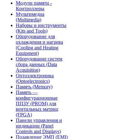
Модули памяти -
Контроллеры
Мультимедиа
(Multimedia)
Наборы и инструменты
(Kits and Tools)
Оборудование для
охлаждения и нагрева
(Cooling and Heating
Equipment)
Оборудование систем
сбора данных (Data
Acquisition)
Оптоэлектроника
(Optoelectronics)
Память (Memory)
Память —
конфигурационные
ППЗУ (PROM) для
вентильных матриц
(FPGA)
Панели управления и
индикации (Panel
Controls and Displays)
Подавление ЭМП (EMI)