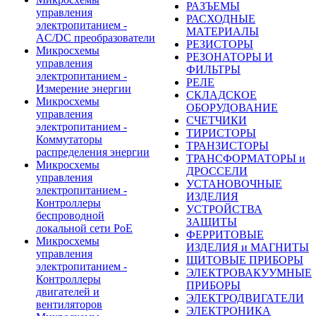
РАЗЪЕМЫ
управления
РАСХОДНЫЕ
электропитанием -
МАТЕРИАЛЫ
AC/DC преобразователи
РЕЗИСТОРЫ
Микросхемы
РЕЗОНАТОРЫ И
управления
ФИЛЬТРЫ
электропитанием -
РЕЛЕ
Измерение энергии
СКЛАДСКОЕ
Микросхемы
ОБОРУДОВАНИЕ
управления
СЧЕТЧИКИ
электропитанием -
ТИРИСТОРЫ
Коммутаторы
ТРАНЗИСТОРЫ
распределения энергии
ТРАНСФОРМАТОРЫ и
Микросхемы
ДРОССЕЛИ
управления
УСТАНОВОЧНЫЕ
электропитанием -
ИЗДЕЛИЯ
Контроллеры
УСТРОЙСТВА
беспроводной
ЗАЩИТЫ
локальной сети PoE
ФЕРРИТОВЫЕ
Микросхемы
ИЗДЕЛИЯ и МАГНИТЫ
управления
ЩИТОВЫЕ ПРИБОРЫ
электропитанием -
ЭЛЕКТРОВАКУУМНЫЕ
Контроллеры
ПРИБОРЫ
двигателей и
ЭЛЕКТРОДВИГАТЕЛИ
вентиляторов
ЭЛЕКТРОНИКА