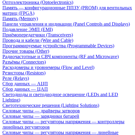
Оптоэлектроника (Optoelectronics)
Память — конфигурационные ППЗУ (PROM) для вентильных
матриц (FPGA)
Память (Memory)
Панели управления и индикации (Panel Controls and Displays)
Подавление ЭМП (EMI)
Приёмопередатчики (Transceivers)
Провода и кабели (Wire and Cable)
Программируемые устройства (Programmable Devices)
Прочие товары (Other)
Радиочастотные и СВЧ компоненты (RF and Microwave)
Разъёмы (Connectors)
Расходомеры и уровнемеры (Flow and Level)
Резисторы (Resistors)
Реле (Relays)
Сбор данных — АЦП
Сбор данных — ЦАП
Светодиоды и светодиодное освещение (LEDs and LED
Lighting)
Светотехнические решения (Lighting Solutions)
Силовые чипы — драйверы затворов
Силовые чипы — зарядники батарей
Силовые чипы — регуляторы напряжения — контроллеры
линейных регуляторов
Силовые чипы — регуляторы напряжения — линейные