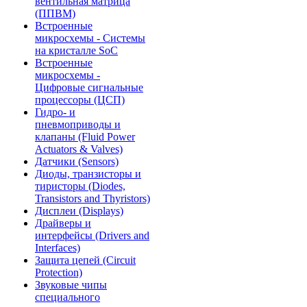
вентильная матрица
(ППВМ)
Встроенные
микросхемы - Системы
на кристалле SoC
Встроенные
микросхемы -
Цифровые сигнальные
процессоры (ЦСП)
Гидро- и
пневмоприводы и
клапаны (Fluid Power
Actuators & Valves)
Датчики (Sensors)
Диоды, транзисторы и
тиристоры (Diodes,
Transistors and Thyristors)
Дисплеи (Displays)
Драйверы и
интерфейсы (Drivers and
Interfaces)
Защита цепей (Circuit
Protection)
Звуковые чипы
специального