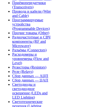
Приёмопередатчики
(Transceivers)
Провода и кабели (Wire
and Cable)
Программируемые
устройства
(Programmable Devices)
Прочие товары (Other)
Радиочастотные и СВЧ
компоненты (RF and
Microwave)
Разъёмы (Connectors)
Расходомеры и
уровнемеры (Flow and
Level)
Резисторы (Resistors)
Реле (Relays)
Сбор данных — АЦП
Сбор данных — ЦАП
Светодиоды и
светодиодное
освещение (LEDs and
LED Lighting)
Светотехнические
решения (Lighting