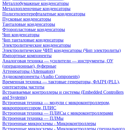
Металлобумажные конденсаторы
Металлопленочные конденсаторы
Полиэтилентерефталатные конденсаторы
Пусковые конденсаторы
Танталовые конденсаторы
Фторопластовые конденсаторы
Чип конденсаторы
Чип танталовые конденсаторы
Электролитические конденсаторы
Электролитические ЧИП конденсаторы (Чип электролиты)
Импортные компоненты
Аналоговая техника — усилители — инструменты, ОУ
(операционные), буферные
Аттенюаторы (Attenuators)
Аудиокомпоненты (Audio Components)
Временна́я техника — тактовые генераторы, ФАПЧ (PLL),
синтезаторы частоты
Встраиваемые контроллеры и системы (Embedded Controllers
and Systems)
Встроенная техника — модули с микроконтроллером,
микропроцессором, ПЛИС
Встроенная техника — ПЛИСы с микроконтроллерами
Встроенная техника — ПЛМы
Встроенные микросхемы - Микроконтроллеры
Встроенные микросхемы - Микроконтроллеры специального