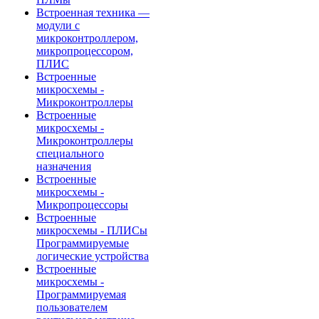
Встроенная техника —
модули с
микроконтроллером,
микропроцессором,
ПЛИС
Встроенные
микросхемы -
Микроконтроллеры
Встроенные
микросхемы -
Микроконтроллеры
специального
назначения
Встроенные
микросхемы -
Микропроцессоры
Встроенные
микросхемы - ПЛИСы
Программируемые
логические устройства
Встроенные
микросхемы -
Программируемая
пользователем