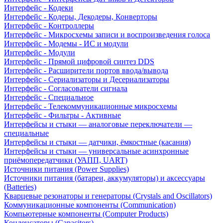
Интерфейс - Кодеки
Интерфейс - Кодеры, Декодеры, Конверторы
Интерфейс - Контроллеры
Интерфейс - Микросхемы записи и воспроизведения голоса
Интерфейс - Модемы - ИС и модули
Интерфейс - Модули
Интерфейс - Прямой цифровой синтез DDS
Интерфейс - Расширители портов ввода/вывода
Интерфейс - Сериализаторы и Десериализаторы
Интерфейс - Согласователи сигнала
Интерфейс - Специальное
Интерфейс - Телекоммуникационные микросхемы
Интерфейс - Фильтры - Активные
Интерфейсы и стыки — аналоговые переключатели —
специальные
Интерфейсы и стыки — датчики, ёмкостные (касания)
Интерфейсы и стыки — универсальные асинхронные
приёмопередатчики (УАПП, UART)
Источники питания (Power Supplies)
Источники питания (батареи, аккумуляторы) и аксессуары
(Batteries)
Кварцевые резонаторы и генераторы (Crystals and Oscillators)
Коммуникационные компоненты (Communication)
Компьютерные компоненты (Computer Products)
Конденсаторы (Capacitors)