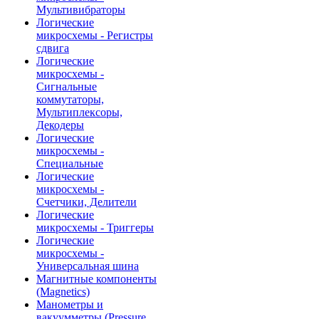
Мультивибраторы
Логические
микросхемы - Регистры
сдвига
Логические
микросхемы -
Сигнальные
коммутаторы,
Мультиплексоры,
Декодеры
Логические
микросхемы -
Специальные
Логические
микросхемы -
Счетчики, Делители
Логические
микросхемы - Триггеры
Логические
микросхемы -
Универсальная шина
Магнитные компоненты
(Magnetics)
Манометры и
вакуумметры (Pressure