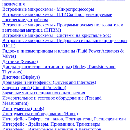
назначения
Встроенные микросхемы - Микропроцессоры
Встроенные микросхемы - ПЛИСы Программируемые
логические устройства
Встроенные микросхемы - Программируемая пользователем
вентильная матрица (ППВМ)
Встроенные микросхемы - Системы на кристалле SoC
Встроенные микросхемы - Цифровые сигнальные процессоры
(ЦСП)
Гидро- и пневмоприводы и клапаны (Fluid Power Actuators &
Valves)
Датчики (Sensors)
Диоды, транзисторы и тиристоры (Diodes, Transistors and
Thyristors)
Дисплеи (Displays)
Драйверы и интерфейсы (Drivers and Interfaces)
Защита цепей (Circuit Protection)
Звуковые чипы специального назначения
Измерительное и тестовое оборудование (Test and
Measurement)
Инструменты (Tools)
Инструменты и оборудование (Home)
Интерфейс - Буферы сигналов, Повторители, Распределители
Интерфейс - Драйверы, Приемники, Трансиверы
Интерфейс - Интерфейсы Датчиков и Детекторов