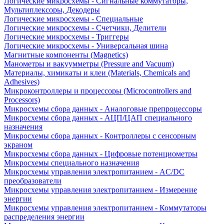
Логические микросхемы - Сигнальные коммутаторы,
Мультиплексоры, Декодеры
Логические микросхемы - Специальные
Логические микросхемы - Счетчики, Делители
Логические микросхемы - Триггеры
Логические микросхемы - Универсальная шина
Магнитные компоненты (Magnetics)
Манометры и вакуумметры (Pressure and Vacuum)
Материалы, химикаты и клеи (Materials, Chemicals and
Adhesives)
Микроконтроллеры и процессоры (Microcontrollers and
Processors)
Микросхемы сбора данных - Аналоговые препроцессоры
Микросхемы сбора данных - АЦП/ЦАП специального
назначения
Микросхемы сбора данных - Контроллеры с сенсорным
экраном
Микросхемы сбора данных - Цифровые потенциометры
Микросхемы специального назначения
Микросхемы управления электропитанием - AC/DC
преобразователи
Микросхемы управления электропитанием - Измерение
энергии
Микросхемы управления электропитанием - Коммутаторы
распределения энергии