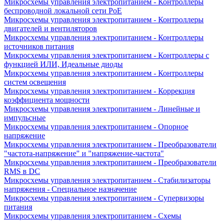
Микросхемы управления электропитанием - Контроллеры
беспроводной локальной сети PoE
Микросхемы управления электропитанием - Контроллеры
двигателей и вентиляторов
Микросхемы управления электропитанием - Контроллеры
источников питания
Микросхемы управления электропитанием - Контроллеры с
функцией ИЛИ, Идеальные диоды
Микросхемы управления электропитанием - Контроллеры
систем освещения
Микросхемы управления электропитанием - Коррекция
коэффициента мощности
Микросхемы управления электропитанием - Линейные и
импульсные
Микросхемы управления электропитанием - Опорное
напряжение
Микросхемы управления электропитанием - Преобразователи
"частота-напряжение" и "напряжение-частота"
Микросхемы управления электропитанием - Преобразователи
RMS в DC
Микросхемы управления электропитанием - Стабилизаторы
напряжения - Специальное назначение
Микросхемы управления электропитанием - Супервизоры
питания
Микросхемы управления электропитанием - Схемы