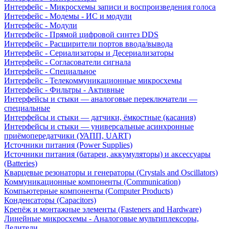
Интерфейс - Микросхемы записи и воспроизведения голоса
Интерфейс - Модемы - ИС и модули
Интерфейс - Модули
Интерфейс - Прямой цифровой синтез DDS
Интерфейс - Расширители портов ввода/вывода
Интерфейс - Сериализаторы и Десериализаторы
Интерфейс - Согласователи сигнала
Интерфейс - Специальное
Интерфейс - Телекоммуникационные микросхемы
Интерфейс - Фильтры - Активные
Интерфейсы и стыки — аналоговые переключатели —
специальные
Интерфейсы и стыки — датчики, ёмкостные (касания)
Интерфейсы и стыки — универсальные асинхронные
приёмопередатчики (УАПП, UART)
Источники питания (Power Supplies)
Источники питания (батареи, аккумуляторы) и аксессуары
(Batteries)
Кварцевые резонаторы и генераторы (Crystals and Oscillators)
Коммуникационные компоненты (Communication)
Компьютерные компоненты (Computer Products)
Конденсаторы (Capacitors)
Крепёж и монтажные элементы (Fasteners and Hardware)
Линейные микросхемы - Аналоговые мультиплексоры,
Делители