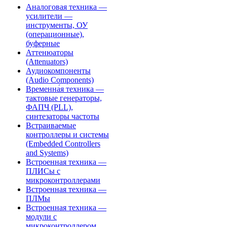
Аналоговая техника —
усилители —
инструменты, ОУ
(операционные),
буферные
Аттенюаторы
(Attenuators)
Аудиокомпоненты
(Audio Components)
Временна́я техника —
тактовые генераторы,
ФАПЧ (PLL),
синтезаторы частоты
Встраиваемые
контроллеры и системы
(Embedded Controllers
and Systems)
Встроенная техника —
ПЛИСы с
микроконтроллерами
Встроенная техника —
ПЛМы
Встроенная техника —
модули с
микроконтроллером,