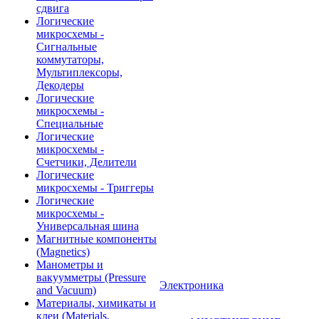
сдвига
Логические
микросхемы -
Сигнальные
коммутаторы,
Мультиплексоры,
Декодеры
Логические
микросхемы -
Специальные
Логические
микросхемы -
Счетчики, Делители
Логические
микросхемы - Триггеры
Логические
микросхемы -
Универсальная шина
Магнитные компоненты
(Magnetics)
Манометры и
вакуумметры (Pressure
Электроника
and Vacuum)
Материалы, химикаты и
клеи (Materials,