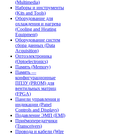
(Multimedia)
Наборы и инструменты
(Kits and Tools)
Оборудование для
охлаждения и нагрева
(Cooling and Heating
Equipment)
Оборудование систем
сбора данных (Data
Acquisition)
Оптоэлектроника
(Optoelectronics)
Память (Memory)
Память —
конфигурационные
ППЗУ (PROM) для
вентильных матриц
(FPGA)
Панели управления и
индикации (Panel
Controls and Displays)
Подавление ЭМП (EMI)
Приёмопередатчики
(Transceivers)
Провода и кабели (Wire