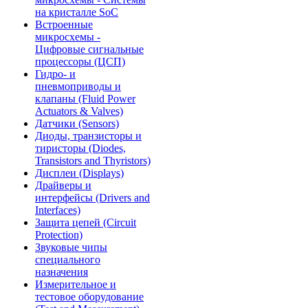
на кристалле SoC
Встроенные
микросхемы -
Цифровые сигнальные
процессоры (ЦСП)
Гидро- и
пневмоприводы и
клапаны (Fluid Power
Actuators & Valves)
Датчики (Sensors)
Диоды, транзисторы и
тиристоры (Diodes,
Transistors and Thyristors)
Дисплеи (Displays)
Драйверы и
интерфейсы (Drivers and
Interfaces)
Защита цепей (Circuit
Protection)
Звуковые чипы
специального
назначения
Измерительное и
тестовое оборудование