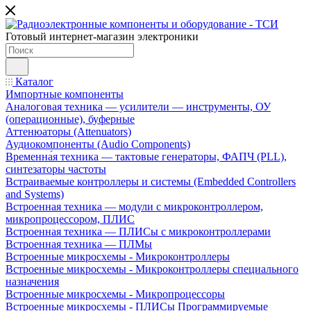
Готовый интернет-магазин электроники
Каталог
Импортные компоненты
Аналоговая техника — усилители — инструменты, ОУ
(операционные), буферные
Аттенюаторы (Attenuators)
Аудиокомпоненты (Audio Components)
Временна́я техника — тактовые генераторы, ФАПЧ (PLL),
синтезаторы частоты
Встраиваемые контроллеры и системы (Embedded Controllers
and Systems)
Встроенная техника — модули с микроконтроллером,
микропроцессором, ПЛИС
Встроенная техника — ПЛИСы с микроконтроллерами
Встроенная техника — ПЛМы
Встроенные микросхемы - Микроконтроллеры
Встроенные микросхемы - Микроконтроллеры специального
назначения
Встроенные микросхемы - Микропроцессоры
Встроенные микросхемы - ПЛИСы Программируемые