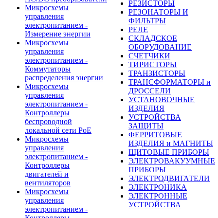
РЕЗИСТОРЫ
Микросхемы
РЕЗОНАТОРЫ И
управления
ФИЛЬТРЫ
электропитанием -
РЕЛЕ
Измерение энергии
СКЛАДСКОЕ
Микросхемы
ОБОРУДОВАНИЕ
управления
СЧЕТЧИКИ
электропитанием -
ТИРИСТОРЫ
Коммутаторы
ТРАНЗИСТОРЫ
распределения энергии
ТРАНСФОРМАТОРЫ и
Микросхемы
ДРОССЕЛИ
управления
УСТАНОВОЧНЫЕ
электропитанием -
ИЗДЕЛИЯ
Контроллеры
УСТРОЙСТВА
беспроводной
ЗАЩИТЫ
локальной сети PoE
ФЕРРИТОВЫЕ
Микросхемы
ИЗДЕЛИЯ и МАГНИТЫ
управления
ЩИТОВЫЕ ПРИБОРЫ
электропитанием -
ЭЛЕКТРОВАКУУМНЫЕ
Контроллеры
ПРИБОРЫ
двигателей и
ЭЛЕКТРОДВИГАТЕЛИ
вентиляторов
ЭЛЕКТРОНИКА
Микросхемы
ЭЛЕКТРОННЫЕ
управления
УСТРОЙСТВА
электропитанием -
Контроллеры