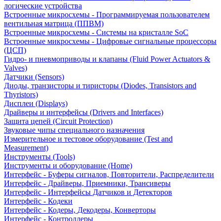
логические устройства
Встроенные микросхемы - Программируемая пользователем
вентильная матрица (ППВМ)
Встроенные микросхемы - Системы на кристалле SoC
Встроенные микросхемы - Цифровые сигнальные процессоры
(ЦСП)
Гидро- и пневмоприводы и клапаны (Fluid Power Actuators &
Valves)
Датчики (Sensors)
Диоды, транзисторы и тиристоры (Diodes, Transistors and
Thyristors)
Дисплеи (Displays)
Драйверы и интерфейсы (Drivers and Interfaces)
Защита цепей (Circuit Protection)
Звуковые чипы специального назначения
Измерительное и тестовое оборудование (Test and
Measurement)
Инструменты (Tools)
Инструменты и оборудование (Home)
Интерфейс - Буферы сигналов, Повторители, Распределители
Интерфейс - Драйверы, Приемники, Трансиверы
Интерфейс - Интерфейсы Датчиков и Детекторов
Интерфейс - Кодеки
Интерфейс - Кодеры, Декодеры, Конверторы
Интерфейс - Контроллеры