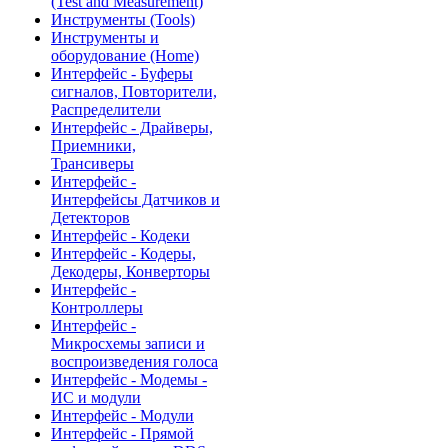
(Test and Measurement)
Инструменты (Tools)
Инструменты и
оборудование (Home)
Интерфейс - Буферы
сигналов, Повторители,
Распределители
Интерфейс - Драйверы,
Приемники,
Трансиверы
Интерфейс -
Интерфейсы Датчиков и
Детекторов
Интерфейс - Кодеки
Интерфейс - Кодеры,
Декодеры, Конверторы
Интерфейс -
Контроллеры
Интерфейс -
Микросхемы записи и
воспроизведения голоса
Интерфейс - Модемы -
ИС и модули
Интерфейс - Модули
Интерфейс - Прямой