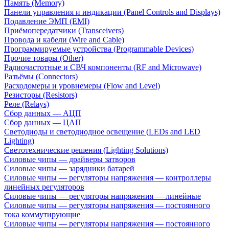
Память (Memory)
Панели управления и индикации (Panel Controls and Displays)
Подавление ЭМП (EMI)
Приёмопередатчики (Transceivers)
Провода и кабели (Wire and Cable)
Программируемые устройства (Programmable Devices)
Прочие товары (Other)
Радиочастотные и СВЧ компоненты (RF and Microwave)
Разъёмы (Connectors)
Расходомеры и уровнемеры (Flow and Level)
Резисторы (Resistors)
Реле (Relays)
Сбор данных — АЦП
Сбор данных — ЦАП
Светодиоды и светодиодное освещение (LEDs and LED
Lighting)
Светотехнические решения (Lighting Solutions)
Силовые чипы — драйверы затворов
Силовые чипы — зарядники батарей
Силовые чипы — регуляторы напряжения — контроллеры
линейных регуляторов
Силовые чипы — регуляторы напряжения — линейные
Силовые чипы — регуляторы напряжения — постоянного
тока коммутирующие
Силовые чипы — регуляторы напряжения — постоянного