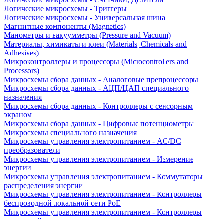
Логические микросхемы - Триггеры
Логические микросхемы - Универсальная шина
Магнитные компоненты (Magnetics)
Манометры и вакуумметры (Pressure and Vacuum)
Материалы, химикаты и клеи (Materials, Chemicals and
Adhesives)
Микроконтроллеры и процессоры (Microcontrollers and
Processors)
Микросхемы сбора данных - Аналоговые препроцессоры
Микросхемы сбора данных - АЦП/ЦАП специального
назначения
Микросхемы сбора данных - Контроллеры с сенсорным
экраном
Микросхемы сбора данных - Цифровые потенциометры
Микросхемы специального назначения
Микросхемы управления электропитанием - AC/DC
преобразователи
Микросхемы управления электропитанием - Измерение
энергии
Микросхемы управления электропитанием - Коммутаторы
распределения энергии
Микросхемы управления электропитанием - Контроллеры
беспроводной локальной сети PoE
Микросхемы управления электропитанием - Контроллеры