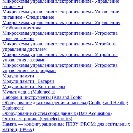
Микросхемы управления электропитанием - Управление
батареями
Микросхемы управления электропитанием - Управление
питанием - Специальные
Микросхемы управления электропитанием - Управление/
Стабилизация тока
Микросхемы управления электропитанием - Устройства
горячей замены
Микросхемы управления электропитанием - Устройства
управления дисплеем
Микросхемы управления электропитанием - Устройства
управления лазерами
Микросхемы управления электропитанием - Устройства
управления светодиодами
Модули памяти
Модули памяти - Батареи
Модули памяти - Контроллеры
Мультимедиа (Multimedia)
Наборы и инструменты (Kits and Tools)
Оборудование для охлаждения и нагрева (Cooling and Heating
Equipment)
Оборудование систем сбора данных (Data Acquisition)
Оптоэлектроника (Optoelectronics)
Память — конфигурационные ППЗУ (PROM) для вентильных
матриц (FPGA)