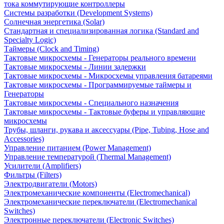
тока коммутирующие контроллеры
Системы разработки (Development Systems)
Солнечная энергетика (Solar)
Стандартная и специализированная логика (Standard and
Specialty Logic)
Таймеры (Clock and Timing)
Тактовые микросхемы - Генераторы реального времени
Тактовые микросхемы - Линии задержки
Тактовые микросхемы - Микросхемы управления батареями
Тактовые микросхемы - Программируемые таймеры и
Генераторы
Тактовые микросхемы - Специального назначения
Тактовые микросхемы - Тактовые буферы и управляющие
микросхемы
Трубы, шланги, рукава и аксессуары (Pipe, Tubing, Hose and
Accessories)
Управление питанием (Power Management)
Управление температурой (Thermal Management)
Усилители (Amplifiers)
Фильтры (Filters)
Электродвигатели (Motors)
Электромеханические компоненты (Electromechanical)
Электромеханические переключатели (Electromechanical
Switches)
Электронные переключатели (Electronic Switches)