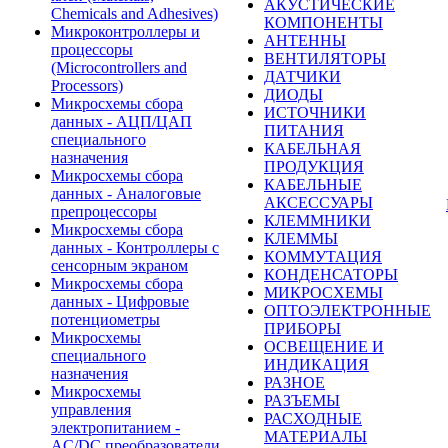
АКУСТИЧЕСКИЕ
Chemicals and Adhesives)
КОМПОНЕНТЫ
Микроконтроллеры и
АНТЕННЫ
процессоры
ВЕНТИЛЯТОРЫ
(Microcontrollers and
ДАТЧИКИ
Processors)
ДИОДЫ
Микросхемы сбора
ИСТОЧНИКИ
данных - АЦП/ЦАП
ПИТАНИЯ
специального
КАБЕЛЬНАЯ
назначения
ПРОДУКЦИЯ
Микросхемы сбора
КАБЕЛЬНЫЕ
данных - Аналоговые
АКСЕССУАРЫ
препроцессоры
КЛЕММНИКИ
Микросхемы сбора
КЛЕММЫ
данных - Контроллеры с
КОММУТАЦИЯ
сенсорным экраном
КОНДЕНСАТОРЫ
Микросхемы сбора
МИКРОСХЕМЫ
данных - Цифровые
ОПТОЭЛЕКТРОННЫЕ
потенциометры
ПРИБОРЫ
Микросхемы
ОСВЕЩЕНИЕ И
специального
ИНДИКАЦИЯ
назначения
РАЗНОЕ
Микросхемы
РАЗЪЕМЫ
управления
РАСХОДНЫЕ
электропитанием -
МАТЕРИАЛЫ
AC/DC преобразователи