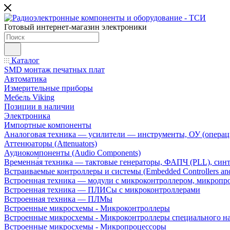
Готовый интернет-магазин электроники
Каталог
SMD монтаж печатных плат
Автоматика
Измерительные приборы
Мебель Viking
Позиции в наличии
Электроника
Импортные компоненты
Аналоговая техника — усилители — инструменты, ОУ (операц
Аттенюаторы (Attenuators)
Аудиокомпоненты (Audio Components)
Временна́я техника — тактовые генераторы, ФАПЧ (PLL), син
Встраиваемые контроллеры и системы (Embedded Controllers and
Встроенная техника — модули с микроконтроллером, микроп
Встроенная техника — ПЛИСы с микроконтроллерами
Встроенная техника — ПЛМы
Встроенные микросхемы - Микроконтроллеры
Встроенные микросхемы - Микроконтроллеры специального н
Встроенные микросхемы - Микропроцессоры