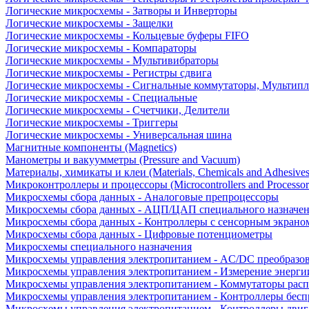
Логические микросхемы - Затворы и Инверторы
Логические микросхемы - Защелки
Логические микросхемы - Кольцевые буферы FIFO
Логические микросхемы - Компараторы
Логические микросхемы - Мультивибраторы
Логические микросхемы - Регистры сдвига
Логические микросхемы - Сигнальные коммутаторы, Мультипл
Логические микросхемы - Специальные
Логические микросхемы - Счетчики, Делители
Логические микросхемы - Триггеры
Логические микросхемы - Универсальная шина
Магнитные компоненты (Magnetics)
Манометры и вакуумметры (Pressure and Vacuum)
Материалы, химикаты и клеи (Materials, Chemicals and Adhesives
Микроконтроллеры и процессоры (Microcontrollers and Processor
Микросхемы сбора данных - Аналоговые препроцессоры
Микросхемы сбора данных - АЦП/ЦАП специального назначе
Микросхемы сбора данных - Контроллеры с сенсорным экрано
Микросхемы сбора данных - Цифровые потенциометры
Микросхемы специального назначения
Микросхемы управления электропитанием - AC/DC преобразо
Микросхемы управления электропитанием - Измерение энерги
Микросхемы управления электропитанием - Коммутаторы расп
Микросхемы управления электропитанием - Контроллеры бесп
Микросхемы управления электропитанием - Контроллеры двиг