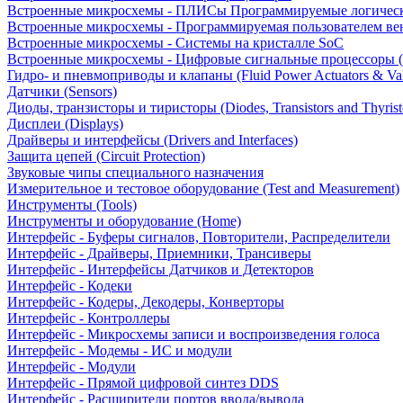
Встроенные микросхемы - ПЛИСы Программируемые логическ
Встроенные микросхемы - Программируемая пользователем в
Встроенные микросхемы - Системы на кристалле SoC
Встроенные микросхемы - Цифровые сигнальные процессоры 
Гидро- и пневмоприводы и клапаны (Fluid Power Actuators & Va
Датчики (Sensors)
Диоды, транзисторы и тиристоры (Diodes, Transistors and Thyrist
Дисплеи (Displays)
Драйверы и интерфейсы (Drivers and Interfaces)
Защита цепей (Circuit Protection)
Звуковые чипы специального назначения
Измерительное и тестовое оборудование (Test and Measurement)
Инструменты (Tools)
Инструменты и оборудование (Home)
Интерфейс - Буферы сигналов, Повторители, Распределители
Интерфейс - Драйверы, Приемники, Трансиверы
Интерфейс - Интерфейсы Датчиков и Детекторов
Интерфейс - Кодеки
Интерфейс - Кодеры, Декодеры, Конверторы
Интерфейс - Контроллеры
Интерфейс - Микросхемы записи и воспроизведения голоса
Интерфейс - Модемы - ИС и модули
Интерфейс - Модули
Интерфейс - Прямой цифровой синтез DDS
Интерфейс - Расширители портов ввода/вывода