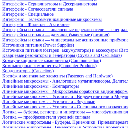
Интерфейс - Сериализаторы и Десериализаторы
Интерфейс - Согласователи сигнала
Интерфейс - Специальное
Интерфейс - Телекоммуникационные микросхемы
Интерфейс - Фильтры - Активные
Интерфейсы и стыки — аналоговые переключатели — специал
Интерфейсы и стыки — датчики, ёмкостные (касания)
Интерфейсы и стыки — универсальные асинхронные приёмоп
Источники питания (Power Supplies)
Источники питания (батареи, аккумуляторы) и аксессуары (Batte
Кварцевые резонаторы и генераторы (Crystals and Oscillators)
Коммуникационные компоненты (Communication)
Компьютерные компоненты (Computer Products)
Конденсаторы (Capacitors)
Крепёж и монтажные элементы (Fasteners and Hardware)
Линейные микросхемы - Аналоговые мультиплексоры, Делите
Линейные микросхемы - Компараторы
Линейные микросхемы - Микросхемы обработки видеоинформ
Линейные микросхемы - Усилители - Видеоусилители и Модул
Линейные микросхемы - Усилители - Звуковые
Линейные микросхемы - Усилители - Специального назначени
Логика — буферы, регистры и инверторы — многофункционал
Логика — преобразователи уровней сигнала
Логические микросхемы - Буферы, Приемники, Приемопереда
Логические микросхемы - Генераторы и Устройства проверки ч