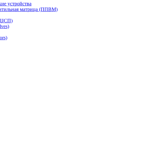
ие устройства
ентильная матрица (ППВМ)
(ЦСП)
lves)
ors)