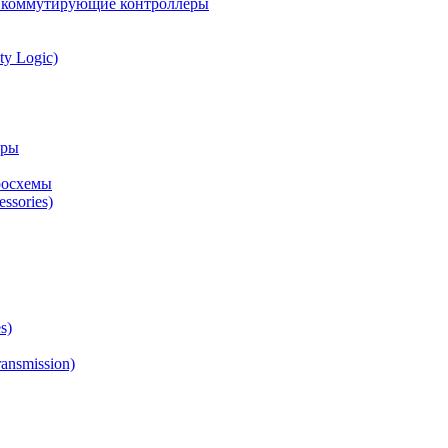
а коммутирующие контроллеры
ty Logic)
оры
росхемы
ssories)
s)
ansmission)