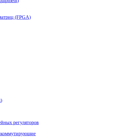
quipment)
матриц (FPGA)
)
йных регуляторов
а коммутирующие