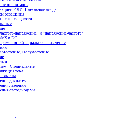
чников питания
ункцией ИЛИ, Идеальные диоды
ем освещения
ициента мощности
льсные
ние
частота-напряжение" и "напряжение-частота"
 RMS в DC
пряжения - Специальное назначение
ания
я Мостовые, Полумостовые
ие
еями
ием - Специальные
лизация тока
й замены
ления дисплеем
ения лазерами
ления светодиодами