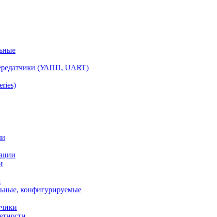
ьные
ередатчики (УАПП, UART)
ries)
ли
ации
и
я
ьные, конфигурируемые
тчики
етности