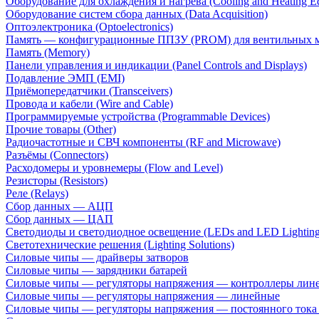
Оборудование для охлаждения и нагрева (Cooling and Heating E
Оборудование систем сбора данных (Data Acquisition)
Оптоэлектроника (Optoelectronics)
Память — конфигурационные ППЗУ (PROM) для вентильных 
Память (Memory)
Панели управления и индикации (Panel Controls and Displays)
Подавление ЭМП (EMI)
Приёмопередатчики (Transceivers)
Провода и кабели (Wire and Cable)
Программируемые устройства (Programmable Devices)
Прочие товары (Other)
Радиочастотные и СВЧ компоненты (RF and Microwave)
Разъёмы (Connectors)
Расходомеры и уровнемеры (Flow and Level)
Резисторы (Resistors)
Реле (Relays)
Сбор данных — АЦП
Сбор данных — ЦАП
Светодиоды и светодиодное освещение (LEDs and LED Lighting
Светотехнические решения (Lighting Solutions)
Силовые чипы — драйверы затворов
Силовые чипы — зарядники батарей
Силовые чипы — регуляторы напряжения — контроллеры лине
Силовые чипы — регуляторы напряжения — линейные
Силовые чипы — регуляторы напряжения — постоянного ток