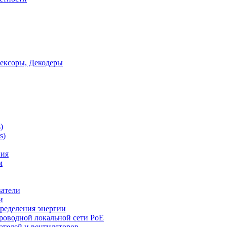
ексоры, Декодеры
)
s)
ния
м
ватели
и
ределения энергии
роводной локальной сети PoE
ателей и вентиляторов