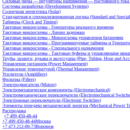
Силовые чипы — регуляторы напряжения — постоянного ток
Системы разработки (Development Systems)
Солнечная энергетика (Solar)
Стандартная и специализированная логика (Standard and Special
Таймеры (Clock and Timing)
Тактовые микросхемы - Генераторы реального времени
Тактовые микросхемы - Линии задержки
Тактовые микросхемы - Микросхемы управления батареями
Тактовые микросхемы - Программируемые таймеры и Генерат
Тактовые микросхемы - Специального назначения
Тактовые микросхемы - Тактовые буферы и управляющие мик
Трубы, шланги, рукава и аксессуары (Pipe, Tubing, Hose and Acce
Управление питанием (Power Management)
Управление температурой (Thermal Management)
Усилители (Amplifiers)
Фильтры (Filters)
Электродвигатели (Motors)
Электромеханические компоненты (Electromechanical)
Электромеханические переключатели (Electromechanical Switche
Электронные переключатели (Electronic Switches)
Элементы передачи механической энергии (Mechanical Power Tr
Распродажа
+7 499 450-48-44
+7 499 450-48-44
Москва
+7 473 212-00-73
Воронеж