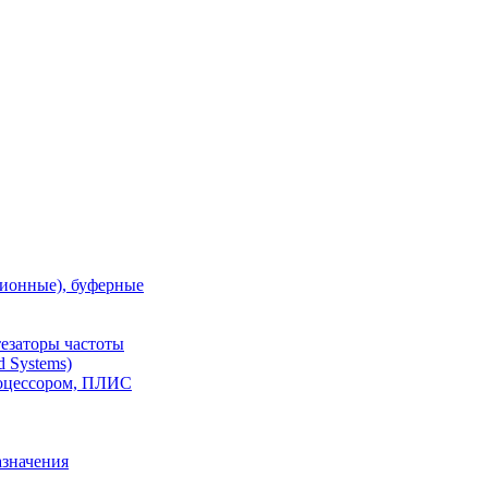
ионные), буферные
тезаторы частоты
 Systems)
роцессором, ПЛИС
азначения