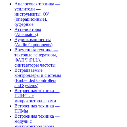
Аналоговая техника —
усилители —
инструменты, ОУ
(операционные),
буферные
Аттенюаторы
(Attenuators)
Аудиокомпоненты
(Audio Components)
Временна́я техника —
тактовые генераторы,
ФАПЧ (PLL),
синтезаторы частоты
Встраиваемые
контроллеры и системы
(Embedded Controllers
and Systems)
Встроенная техника —
ПЛИСы с
микроконтроллерами
Встроенная техника —
ПЛМы
Встроенная техника —
модули с
микроконтроллером,