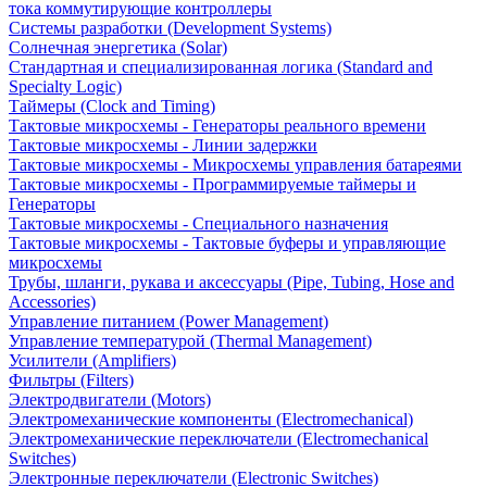
тока коммутирующие контроллеры
Системы разработки (Development Systems)
Солнечная энергетика (Solar)
Стандартная и специализированная логика (Standard and
Specialty Logic)
Таймеры (Clock and Timing)
Тактовые микросхемы - Генераторы реального времени
Тактовые микросхемы - Линии задержки
Тактовые микросхемы - Микросхемы управления батареями
Тактовые микросхемы - Программируемые таймеры и
Генераторы
Тактовые микросхемы - Специального назначения
Тактовые микросхемы - Тактовые буферы и управляющие
микросхемы
Трубы, шланги, рукава и аксессуары (Pipe, Tubing, Hose and
Accessories)
Управление питанием (Power Management)
Управление температурой (Thermal Management)
Усилители (Amplifiers)
Фильтры (Filters)
Электродвигатели (Motors)
Электромеханические компоненты (Electromechanical)
Электромеханические переключатели (Electromechanical
Switches)
Электронные переключатели (Electronic Switches)