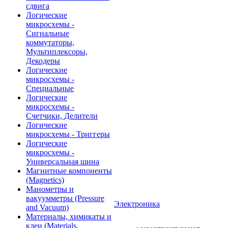
сдвига
Логические
микросхемы -
Сигнальные
коммутаторы,
Мультиплексоры,
Декодеры
Логические
микросхемы -
Специальные
Логические
микросхемы -
Счетчики, Делители
Логические
микросхемы - Триггеры
Логические
микросхемы -
Универсальная шина
Магнитные компоненты
(Magnetics)
Манометры и
вакуумметры (Pressure
Электроника
and Vacuum)
Материалы, химикаты и
клеи (Materials,