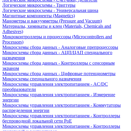
Логические микросхемы - Триггеры
Логические микросхемы - Универсальная шина
Магнитные компоненты (Magnetics)
Манометры и вакуумметры (Pressure and Vacuum)
Материалы, химикаты и клеи (Materials, Chemicals and
Adhesives)
Микроконтроллеры и процессоры (Microcontrollers and
Processors)
Микросхемы сбора данных - Аналоговые препроцессоры
Микросхемы сбора данных - АЦП/ЦАП специального
назначения
Микросхемы сбора данных - Контроллеры с сенсорным
экраном
Микросхемы сбора данных - Цифровые потенциометры
Микросхемы специального назначения
Микросхемы управления электропитанием - AC/DC
преобразователи
Микросхемы управления электропитанием - Измерение
энергии
Микросхемы управления электропитанием - Коммутаторы
распределения энергии
Микросхемы управления электропитанием - Контроллеры
беспроводной локальной сети PoE
Микросхемы управления электропитанием - Контроллеры