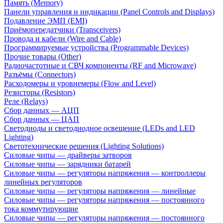
Память (Memory)
Панели управления и индикации (Panel Controls and Displays)
Подавление ЭМП (EMI)
Приёмопередатчики (Transceivers)
Провода и кабели (Wire and Cable)
Программируемые устройства (Programmable Devices)
Прочие товары (Other)
Радиочастотные и СВЧ компоненты (RF and Microwave)
Разъёмы (Connectors)
Расходомеры и уровнемеры (Flow and Level)
Резисторы (Resistors)
Реле (Relays)
Сбор данных — АЦП
Сбор данных — ЦАП
Светодиоды и светодиодное освещение (LEDs and LED
Lighting)
Светотехнические решения (Lighting Solutions)
Силовые чипы — драйверы затворов
Силовые чипы — зарядники батарей
Силовые чипы — регуляторы напряжения — контроллеры
линейных регуляторов
Силовые чипы — регуляторы напряжения — линейные
Силовые чипы — регуляторы напряжения — постоянного
тока коммутирующие
Силовые чипы — регуляторы напряжения — постоянного