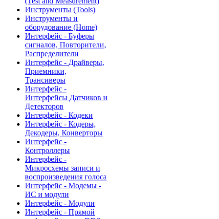
(Test and Measurement)
Инструменты (Tools)
Инструменты и
оборудование (Home)
Интерфейс - Буферы
сигналов, Повторители,
Распределители
Интерфейс - Драйверы,
Приемники,
Трансиверы
Интерфейс -
Интерфейсы Датчиков и
Детекторов
Интерфейс - Кодеки
Интерфейс - Кодеры,
Декодеры, Конверторы
Интерфейс -
Контроллеры
Интерфейс -
Микросхемы записи и
воспроизведения голоса
Интерфейс - Модемы -
ИС и модули
Интерфейс - Модули
Интерфейс - Прямой