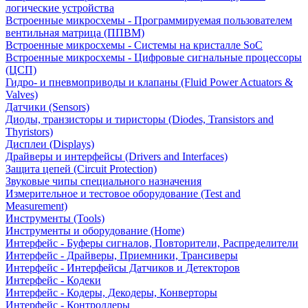
логические устройства
Встроенные микросхемы - Программируемая пользователем
вентильная матрица (ППВМ)
Встроенные микросхемы - Системы на кристалле SoC
Встроенные микросхемы - Цифровые сигнальные процессоры
(ЦСП)
Гидро- и пневмоприводы и клапаны (Fluid Power Actuators &
Valves)
Датчики (Sensors)
Диоды, транзисторы и тиристоры (Diodes, Transistors and
Thyristors)
Дисплеи (Displays)
Драйверы и интерфейсы (Drivers and Interfaces)
Защита цепей (Circuit Protection)
Звуковые чипы специального назначения
Измерительное и тестовое оборудование (Test and
Measurement)
Инструменты (Tools)
Инструменты и оборудование (Home)
Интерфейс - Буферы сигналов, Повторители, Распределители
Интерфейс - Драйверы, Приемники, Трансиверы
Интерфейс - Интерфейсы Датчиков и Детекторов
Интерфейс - Кодеки
Интерфейс - Кодеры, Декодеры, Конверторы
Интерфейс - Контроллеры