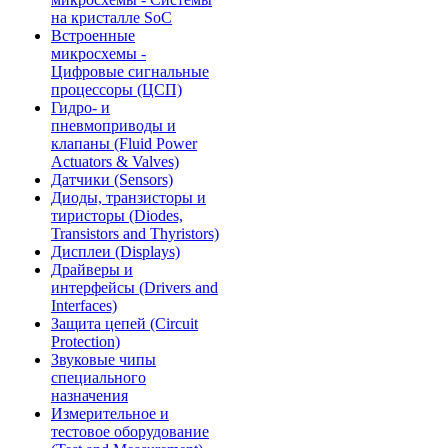
на кристалле SoC
Встроенные
микросхемы -
Цифровые сигнальные
процессоры (ЦСП)
Гидро- и
пневмоприводы и
клапаны (Fluid Power
Actuators & Valves)
Датчики (Sensors)
Диоды, транзисторы и
тиристоры (Diodes,
Transistors and Thyristors)
Дисплеи (Displays)
Драйверы и
интерфейсы (Drivers and
Interfaces)
Защита цепей (Circuit
Protection)
Звуковые чипы
специального
назначения
Измерительное и
тестовое оборудование