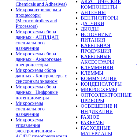
АКУСТИЧЕСКИЕ
Chemicals and Adhesives)
КОМПОНЕНТЫ
Микроконтроллеры и
АНТЕННЫ
процессоры
ВЕНТИЛЯТОРЫ
(Microcontrollers and
ДАТЧИКИ
Processors)
ДИОДЫ
Микросхемы сбора
ИСТОЧНИКИ
данных - АЦП/ЦАП
ПИТАНИЯ
специального
КАБЕЛЬНАЯ
назначения
ПРОДУКЦИЯ
Микросхемы сбора
КАБЕЛЬНЫЕ
данных - Аналоговые
АКСЕССУАРЫ
препроцессоры
КЛЕММНИКИ
Микросхемы сбора
КЛЕММЫ
данных - Контроллеры с
КОММУТАЦИЯ
сенсорным экраном
КОНДЕНСАТОРЫ
Микросхемы сбора
МИКРОСХЕМЫ
данных - Цифровые
ОПТОЭЛЕКТРОННЫЕ
потенциометры
ПРИБОРЫ
Микросхемы
ОСВЕЩЕНИЕ И
специального
ИНДИКАЦИЯ
назначения
РАЗНОЕ
Микросхемы
РАЗЪЕМЫ
управления
РАСХОДНЫЕ
электропитанием -
МАТЕРИАЛЫ
AC/DC преобразователи