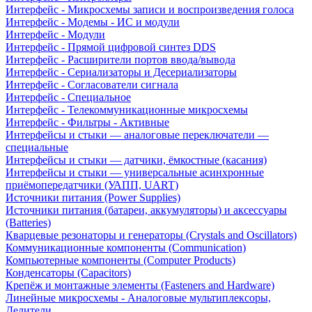
Интерфейс - Микросхемы записи и воспроизведения голоса
Интерфейс - Модемы - ИС и модули
Интерфейс - Модули
Интерфейс - Прямой цифровой синтез DDS
Интерфейс - Расширители портов ввода/вывода
Интерфейс - Сериализаторы и Десериализаторы
Интерфейс - Согласователи сигнала
Интерфейс - Специальное
Интерфейс - Телекоммуникационные микросхемы
Интерфейс - Фильтры - Активные
Интерфейсы и стыки — аналоговые переключатели —
специальные
Интерфейсы и стыки — датчики, ёмкостные (касания)
Интерфейсы и стыки — универсальные асинхронные
приёмопередатчики (УАПП, UART)
Источники питания (Power Supplies)
Источники питания (батареи, аккумуляторы) и аксессуары
(Batteries)
Кварцевые резонаторы и генераторы (Crystals and Oscillators)
Коммуникационные компоненты (Communication)
Компьютерные компоненты (Computer Products)
Конденсаторы (Capacitors)
Крепёж и монтажные элементы (Fasteners and Hardware)
Линейные микросхемы - Аналоговые мультиплексоры,
Делители