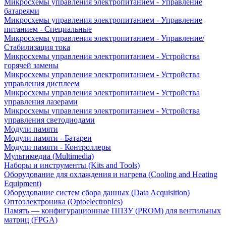
Микросхемы управления электропитанием - Управление
батареями
Микросхемы управления электропитанием - Управление
питанием - Специальные
Микросхемы управления электропитанием - Управление/
Стабилизация тока
Микросхемы управления электропитанием - Устройства
горячей замены
Микросхемы управления электропитанием - Устройства
управления дисплеем
Микросхемы управления электропитанием - Устройства
управления лазерами
Микросхемы управления электропитанием - Устройства
управления светодиодами
Модули памяти
Модули памяти - Батареи
Модули памяти - Контроллеры
Мультимедиа (Multimedia)
Наборы и инструменты (Kits and Tools)
Оборудование для охлаждения и нагрева (Cooling and Heating
Equipment)
Оборудование систем сбора данных (Data Acquisition)
Оптоэлектроника (Optoelectronics)
Память — конфигурационные ППЗУ (PROM) для вентильных
матриц (FPGA)