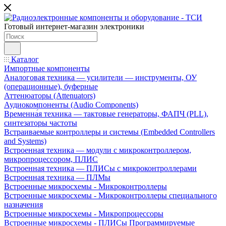
Готовый интернет-магазин электроники
Каталог
Импортные компоненты
Аналоговая техника — усилители — инструменты, ОУ
(операционные), буферные
Аттенюаторы (Attenuators)
Аудиокомпоненты (Audio Components)
Временна́я техника — тактовые генераторы, ФАПЧ (PLL),
синтезаторы частоты
Встраиваемые контроллеры и системы (Embedded Controllers
and Systems)
Встроенная техника — модули с микроконтроллером,
микропроцессором, ПЛИС
Встроенная техника — ПЛИСы с микроконтроллерами
Встроенная техника — ПЛМы
Встроенные микросхемы - Микроконтроллеры
Встроенные микросхемы - Микроконтроллеры специального
назначения
Встроенные микросхемы - Микропроцессоры
Встроенные микросхемы - ПЛИСы Программируемые