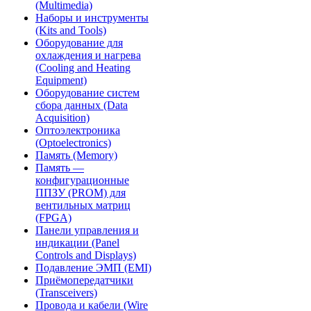
(Multimedia)
Наборы и инструменты
(Kits and Tools)
Оборудование для
охлаждения и нагрева
(Cooling and Heating
Equipment)
Оборудование систем
сбора данных (Data
Acquisition)
Оптоэлектроника
(Optoelectronics)
Память (Memory)
Память —
конфигурационные
ППЗУ (PROM) для
вентильных матриц
(FPGA)
Панели управления и
индикации (Panel
Controls and Displays)
Подавление ЭМП (EMI)
Приёмопередатчики
(Transceivers)
Провода и кабели (Wire