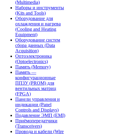
(Multimedia)
Наборы и инструменты
(Kits and Tools)
Оборудование для
охлаждения и нагрева
(Cooling and Heating
Equipment)
Оборудование систем
сбора данных (Data
Acquisition)
Оптоэлектроника
(Optoelectronics)
Память (Memory)
Память —
конфигурационные
ППЗУ (PROM) для
вентильных матриц
(FPGA)
Панели управления и
индикации (Panel
Controls and Displays)
Подавление ЭМП (EMI)
Приёмопередатчики
(Transceivers)
Провода и кабели (Wire