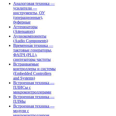
Аналоговая техника —
усилители —
инструменты, ОУ
(операционные),
буферные
Аттенюаторы
(Attenuators)
Аудиокомпоненты
(Audio Components)
Временна́я техника —
тактовые генераторы,
ФАПЧ (PLL),
синтезаторы частоты
Встраиваемые
контроллеры и системы
(Embedded Controllers
and Systems)
Встроенная техника —
ПЛИСы с
микроконтроллерами
Встроенная техника —
ПЛМы
Встроенная техника —
модули с
микроконтроллером,