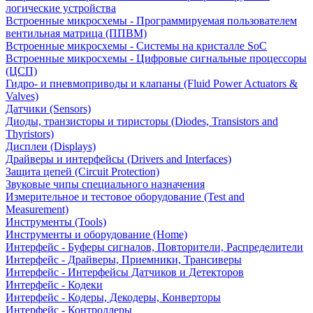
логические устройства
Встроенные микросхемы - Программируемая пользователем
вентильная матрица (ППВМ)
Встроенные микросхемы - Системы на кристалле SoC
Встроенные микросхемы - Цифровые сигнальные процессоры
(ЦСП)
Гидро- и пневмоприводы и клапаны (Fluid Power Actuators &
Valves)
Датчики (Sensors)
Диоды, транзисторы и тиристоры (Diodes, Transistors and
Thyristors)
Дисплеи (Displays)
Драйверы и интерфейсы (Drivers and Interfaces)
Защита цепей (Circuit Protection)
Звуковые чипы специального назначения
Измерительное и тестовое оборудование (Test and
Measurement)
Инструменты (Tools)
Инструменты и оборудование (Home)
Интерфейс - Буферы сигналов, Повторители, Распределители
Интерфейс - Драйверы, Приемники, Трансиверы
Интерфейс - Интерфейсы Датчиков и Детекторов
Интерфейс - Кодеки
Интерфейс - Кодеры, Декодеры, Конверторы
Интерфейс - Контроллеры