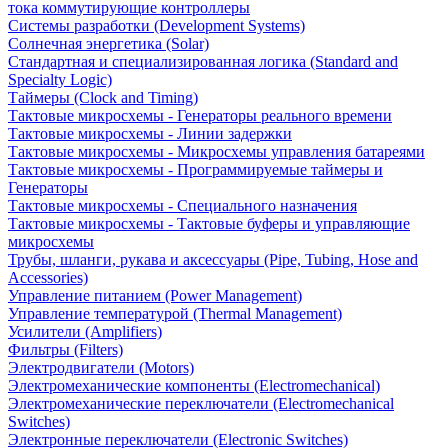
тока коммутирующие контроллеры
Системы разработки (Development Systems)
Солнечная энергетика (Solar)
Стандартная и специализированная логика (Standard and
Specialty Logic)
Таймеры (Clock and Timing)
Тактовые микросхемы - Генераторы реального времени
Тактовые микросхемы - Линии задержки
Тактовые микросхемы - Микросхемы управления батареями
Тактовые микросхемы - Программируемые таймеры и
Генераторы
Тактовые микросхемы - Специального назначения
Тактовые микросхемы - Тактовые буферы и управляющие
микросхемы
Трубы, шланги, рукава и аксессуары (Pipe, Tubing, Hose and
Accessories)
Управление питанием (Power Management)
Управление температурой (Thermal Management)
Усилители (Amplifiers)
Фильтры (Filters)
Электродвигатели (Motors)
Электромеханические компоненты (Electromechanical)
Электромеханические переключатели (Electromechanical
Switches)
Электронные переключатели (Electronic Switches)