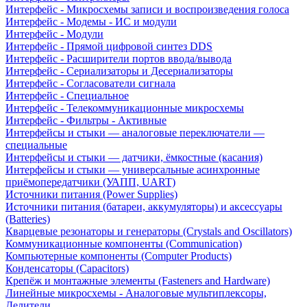
Интерфейс - Микросхемы записи и воспроизведения голоса
Интерфейс - Модемы - ИС и модули
Интерфейс - Модули
Интерфейс - Прямой цифровой синтез DDS
Интерфейс - Расширители портов ввода/вывода
Интерфейс - Сериализаторы и Десериализаторы
Интерфейс - Согласователи сигнала
Интерфейс - Специальное
Интерфейс - Телекоммуникационные микросхемы
Интерфейс - Фильтры - Активные
Интерфейсы и стыки — аналоговые переключатели —
специальные
Интерфейсы и стыки — датчики, ёмкостные (касания)
Интерфейсы и стыки — универсальные асинхронные
приёмопередатчики (УАПП, UART)
Источники питания (Power Supplies)
Источники питания (батареи, аккумуляторы) и аксессуары
(Batteries)
Кварцевые резонаторы и генераторы (Crystals and Oscillators)
Коммуникационные компоненты (Communication)
Компьютерные компоненты (Computer Products)
Конденсаторы (Capacitors)
Крепёж и монтажные элементы (Fasteners and Hardware)
Линейные микросхемы - Аналоговые мультиплексоры,
Делители