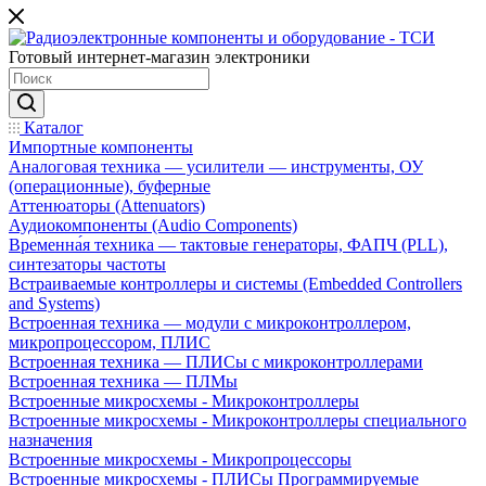
Готовый интернет-магазин электроники
Каталог
Импортные компоненты
Аналоговая техника — усилители — инструменты, ОУ
(операционные), буферные
Аттенюаторы (Attenuators)
Аудиокомпоненты (Audio Components)
Временна́я техника — тактовые генераторы, ФАПЧ (PLL),
синтезаторы частоты
Встраиваемые контроллеры и системы (Embedded Controllers
and Systems)
Встроенная техника — модули с микроконтроллером,
микропроцессором, ПЛИС
Встроенная техника — ПЛИСы с микроконтроллерами
Встроенная техника — ПЛМы
Встроенные микросхемы - Микроконтроллеры
Встроенные микросхемы - Микроконтроллеры специального
назначения
Встроенные микросхемы - Микропроцессоры
Встроенные микросхемы - ПЛИСы Программируемые