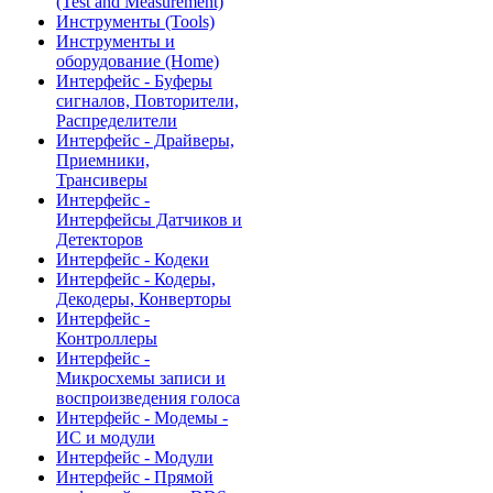
(Test and Measurement)
Инструменты (Tools)
Инструменты и
оборудование (Home)
Интерфейс - Буферы
сигналов, Повторители,
Распределители
Интерфейс - Драйверы,
Приемники,
Трансиверы
Интерфейс -
Интерфейсы Датчиков и
Детекторов
Интерфейс - Кодеки
Интерфейс - Кодеры,
Декодеры, Конверторы
Интерфейс -
Контроллеры
Интерфейс -
Микросхемы записи и
воспроизведения голоса
Интерфейс - Модемы -
ИС и модули
Интерфейс - Модули
Интерфейс - Прямой