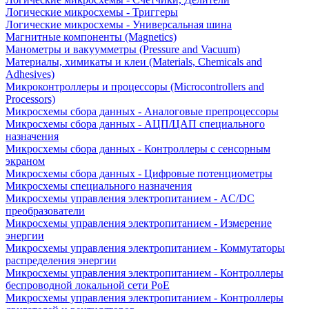
Логические микросхемы - Триггеры
Логические микросхемы - Универсальная шина
Магнитные компоненты (Magnetics)
Манометры и вакуумметры (Pressure and Vacuum)
Материалы, химикаты и клеи (Materials, Chemicals and
Adhesives)
Микроконтроллеры и процессоры (Microcontrollers and
Processors)
Микросхемы сбора данных - Аналоговые препроцессоры
Микросхемы сбора данных - АЦП/ЦАП специального
назначения
Микросхемы сбора данных - Контроллеры с сенсорным
экраном
Микросхемы сбора данных - Цифровые потенциометры
Микросхемы специального назначения
Микросхемы управления электропитанием - AC/DC
преобразователи
Микросхемы управления электропитанием - Измерение
энергии
Микросхемы управления электропитанием - Коммутаторы
распределения энергии
Микросхемы управления электропитанием - Контроллеры
беспроводной локальной сети PoE
Микросхемы управления электропитанием - Контроллеры