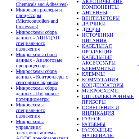
АКУСТИЧЕСКИЕ
Chemicals and Adhesives)
КОМПОНЕНТЫ
Микроконтроллеры и
АНТЕННЫ
процессоры
ВЕНТИЛЯТОРЫ
(Microcontrollers and
ДАТЧИКИ
Processors)
ДИОДЫ
Микросхемы сбора
ИСТОЧНИКИ
данных - АЦП/ЦАП
ПИТАНИЯ
специального
КАБЕЛЬНАЯ
назначения
ПРОДУКЦИЯ
Микросхемы сбора
КАБЕЛЬНЫЕ
данных - Аналоговые
АКСЕССУАРЫ
препроцессоры
КЛЕММНИКИ
Микросхемы сбора
КЛЕММЫ
данных - Контроллеры с
КОММУТАЦИЯ
сенсорным экраном
КОНДЕНСАТОРЫ
Микросхемы сбора
МИКРОСХЕМЫ
данных - Цифровые
ОПТОЭЛЕКТРОННЫЕ
потенциометры
ПРИБОРЫ
Микросхемы
ОСВЕЩЕНИЕ И
специального
ИНДИКАЦИЯ
назначения
РАЗНОЕ
Микросхемы
РАЗЪЕМЫ
управления
РАСХОДНЫЕ
электропитанием -
МАТЕРИАЛЫ
AC/DC преобразователи