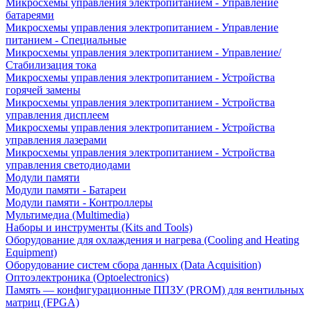
Микросхемы управления электропитанием - Управление
батареями
Микросхемы управления электропитанием - Управление
питанием - Специальные
Микросхемы управления электропитанием - Управление/
Стабилизация тока
Микросхемы управления электропитанием - Устройства
горячей замены
Микросхемы управления электропитанием - Устройства
управления дисплеем
Микросхемы управления электропитанием - Устройства
управления лазерами
Микросхемы управления электропитанием - Устройства
управления светодиодами
Модули памяти
Модули памяти - Батареи
Модули памяти - Контроллеры
Мультимедиа (Multimedia)
Наборы и инструменты (Kits and Tools)
Оборудование для охлаждения и нагрева (Cooling and Heating
Equipment)
Оборудование систем сбора данных (Data Acquisition)
Оптоэлектроника (Optoelectronics)
Память — конфигурационные ППЗУ (PROM) для вентильных
матриц (FPGA)