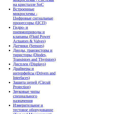
на кристалле SoC
Встроенные
микросхемы -
Цифровые сигнальные
процессоры (ЦСП)
Гидро- и
пневмоприводы и
клапаны (Fluid Power
Actuators & Valves)
Датчики (Sensors)
Диоды, транзисторы и
тиристоры (Diodes,
Transistors and Thyristors)
Дисплеи (Displays)
Драйверы и
интерфейсы (Drivers and
Interfaces)
Защита цепей (Circuit
Protection)
Звуковые чипы
специального
назначения
Измерительное и
тестовое оборудование