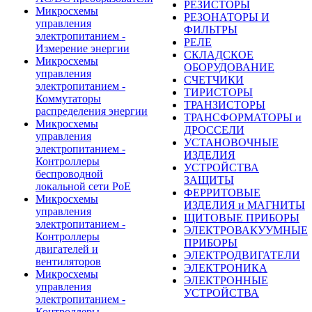
РЕЗИСТОРЫ
Микросхемы
РЕЗОНАТОРЫ И
управления
ФИЛЬТРЫ
электропитанием -
РЕЛЕ
Измерение энергии
СКЛАДСКОЕ
Микросхемы
ОБОРУДОВАНИЕ
управления
СЧЕТЧИКИ
электропитанием -
ТИРИСТОРЫ
Коммутаторы
ТРАНЗИСТОРЫ
распределения энергии
ТРАНСФОРМАТОРЫ и
Микросхемы
ДРОССЕЛИ
управления
УСТАНОВОЧНЫЕ
электропитанием -
ИЗДЕЛИЯ
Контроллеры
УСТРОЙСТВА
беспроводной
ЗАЩИТЫ
локальной сети PoE
ФЕРРИТОВЫЕ
Микросхемы
ИЗДЕЛИЯ и МАГНИТЫ
управления
ЩИТОВЫЕ ПРИБОРЫ
электропитанием -
ЭЛЕКТРОВАКУУМНЫЕ
Контроллеры
ПРИБОРЫ
двигателей и
ЭЛЕКТРОДВИГАТЕЛИ
вентиляторов
ЭЛЕКТРОНИКА
Микросхемы
ЭЛЕКТРОННЫЕ
управления
УСТРОЙСТВА
электропитанием -
Контроллеры