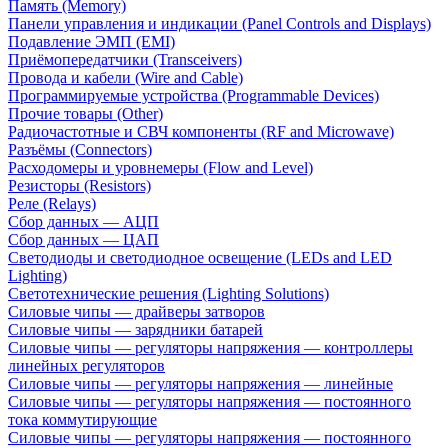
Память (Memory)
Панели управления и индикации (Panel Controls and Displays)
Подавление ЭМП (EMI)
Приёмопередатчики (Transceivers)
Провода и кабели (Wire and Cable)
Программируемые устройства (Programmable Devices)
Прочие товары (Other)
Радиочастотные и СВЧ компоненты (RF and Microwave)
Разъёмы (Connectors)
Расходомеры и уровнемеры (Flow and Level)
Резисторы (Resistors)
Реле (Relays)
Сбор данных — АЦП
Сбор данных — ЦАП
Светодиоды и светодиодное освещение (LEDs and LED
Lighting)
Светотехнические решения (Lighting Solutions)
Силовые чипы — драйверы затворов
Силовые чипы — зарядники батарей
Силовые чипы — регуляторы напряжения — контроллеры
линейных регуляторов
Силовые чипы — регуляторы напряжения — линейные
Силовые чипы — регуляторы напряжения — постоянного
тока коммутирующие
Силовые чипы — регуляторы напряжения — постоянного