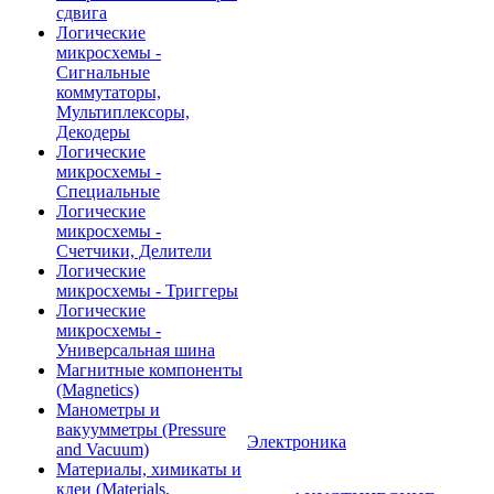
сдвига
Логические
микросхемы -
Сигнальные
коммутаторы,
Мультиплексоры,
Декодеры
Логические
микросхемы -
Специальные
Логические
микросхемы -
Счетчики, Делители
Логические
микросхемы - Триггеры
Логические
микросхемы -
Универсальная шина
Магнитные компоненты
(Magnetics)
Манометры и
вакуумметры (Pressure
Электроника
and Vacuum)
Материалы, химикаты и
клеи (Materials,