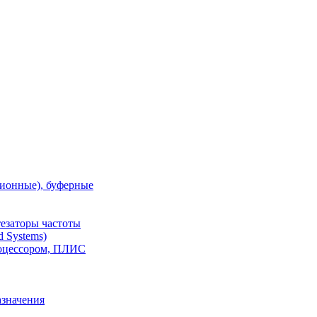
ионные), буферные
тезаторы частоты
 Systems)
роцессором, ПЛИС
азначения