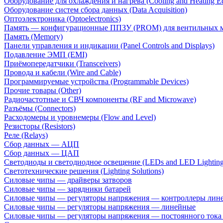
Оборудование для охлаждения и нагрева (Cooling and Heating E
Оборудование систем сбора данных (Data Acquisition)
Оптоэлектроника (Optoelectronics)
Память — конфигурационные ППЗУ (PROM) для вентильных 
Память (Memory)
Панели управления и индикации (Panel Controls and Displays)
Подавление ЭМП (EMI)
Приёмопередатчики (Transceivers)
Провода и кабели (Wire and Cable)
Программируемые устройства (Programmable Devices)
Прочие товары (Other)
Радиочастотные и СВЧ компоненты (RF and Microwave)
Разъёмы (Connectors)
Расходомеры и уровнемеры (Flow and Level)
Резисторы (Resistors)
Реле (Relays)
Сбор данных — АЦП
Сбор данных — ЦАП
Светодиоды и светодиодное освещение (LEDs and LED Lighting
Светотехнические решения (Lighting Solutions)
Силовые чипы — драйверы затворов
Силовые чипы — зарядники батарей
Силовые чипы — регуляторы напряжения — контроллеры лине
Силовые чипы — регуляторы напряжения — линейные
Силовые чипы — регуляторы напряжения — постоянного ток