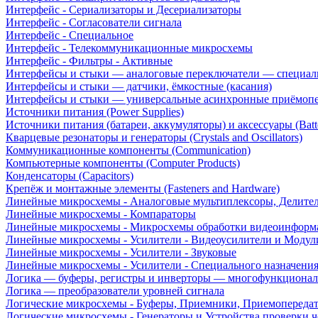
Интерфейс - Сериализаторы и Десериализаторы
Интерфейс - Согласователи сигнала
Интерфейс - Специальное
Интерфейс - Телекоммуникационные микросхемы
Интерфейс - Фильтры - Активные
Интерфейсы и стыки — аналоговые переключатели — специал
Интерфейсы и стыки — датчики, ёмкостные (касания)
Интерфейсы и стыки — универсальные асинхронные приёмоп
Источники питания (Power Supplies)
Источники питания (батареи, аккумуляторы) и аксессуары (Batte
Кварцевые резонаторы и генераторы (Crystals and Oscillators)
Коммуникационные компоненты (Communication)
Компьютерные компоненты (Computer Products)
Конденсаторы (Capacitors)
Крепёж и монтажные элементы (Fasteners and Hardware)
Линейные микросхемы - Аналоговые мультиплексоры, Делите
Линейные микросхемы - Компараторы
Линейные микросхемы - Микросхемы обработки видеоинформ
Линейные микросхемы - Усилители - Видеоусилители и Модул
Линейные микросхемы - Усилители - Звуковые
Линейные микросхемы - Усилители - Специального назначени
Логика — буферы, регистры и инверторы — многофункционал
Логика — преобразователи уровней сигнала
Логические микросхемы - Буферы, Приемники, Приемопереда
Логические микросхемы - Генераторы и Устройства проверки ч