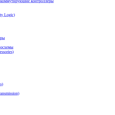
а коммутирующие контроллеры
ty Logic)
оры
росхемы
ssories)
s)
ansmission)