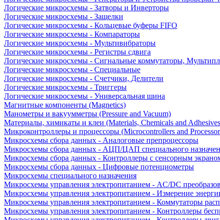
Логические микросхемы - Затворы и Инверторы
Логические микросхемы - Защелки
Логические микросхемы - Кольцевые буферы FIFO
Логические микросхемы - Компараторы
Логические микросхемы - Мультивибраторы
Логические микросхемы - Регистры сдвига
Логические микросхемы - Сигнальные коммутаторы, Мультипл
Логические микросхемы - Специальные
Логические микросхемы - Счетчики, Делители
Логические микросхемы - Триггеры
Логические микросхемы - Универсальная шина
Магнитные компоненты (Magnetics)
Манометры и вакуумметры (Pressure and Vacuum)
Материалы, химикаты и клеи (Materials, Chemicals and Adhesives
Микроконтроллеры и процессоры (Microcontrollers and Processor
Микросхемы сбора данных - Аналоговые препроцессоры
Микросхемы сбора данных - АЦП/ЦАП специального назначе
Микросхемы сбора данных - Контроллеры с сенсорным экрано
Микросхемы сбора данных - Цифровые потенциометры
Микросхемы специального назначения
Микросхемы управления электропитанием - AC/DC преобразо
Микросхемы управления электропитанием - Измерение энерги
Микросхемы управления электропитанием - Коммутаторы расп
Микросхемы управления электропитанием - Контроллеры бесп
Микросхемы управления электропитанием - Контроллеры двиг