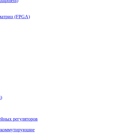
quipment)
матриц (FPGA)
)
йных регуляторов
а коммутирующие