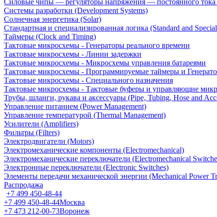
Силовые чипы — регуляторы напряжения — постоянного ток
Системы разработки (Development Systems)
Солнечная энергетика (Solar)
Стандартная и специализированная логика (Standard and Special
Таймеры (Clock and Timing)
Тактовые микросхемы - Генераторы реального времени
Тактовые микросхемы - Линии задержки
Тактовые микросхемы - Микросхемы управления батареями
Тактовые микросхемы - Программируемые таймеры и Генерат
Тактовые микросхемы - Специального назначения
Тактовые микросхемы - Тактовые буферы и управляющие мик
Трубы, шланги, рукава и аксессуары (Pipe, Tubing, Hose and Acce
Управление питанием (Power Management)
Управление температурой (Thermal Management)
Усилители (Amplifiers)
Фильтры (Filters)
Электродвигатели (Motors)
Электромеханические компоненты (Electromechanical)
Электромеханические переключатели (Electromechanical Switche
Электронные переключатели (Electronic Switches)
Элементы передачи механической энергии (Mechanical Power Tr
Распродажа
+7 499 450-48-44
+7 499 450-48-44
Москва
+7 473 212-00-73
Воронеж