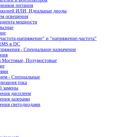
чников питания
ункцией ИЛИ, Идеальные диоды
ем освещения
ициента мощности
льсные
ние
частота-напряжение" и "напряжение-частота"
 RMS в DC
пряжения - Специальное назначение
ания
я Мостовые, Полумостовые
ие
еями
ием - Специальные
лизация тока
й замены
ления дисплеем
ения лазерами
ления светодиодами