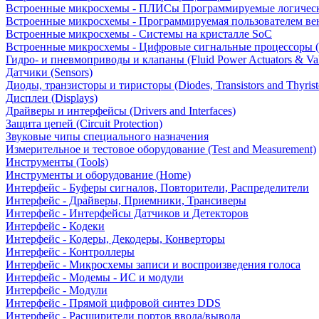
Встроенные микросхемы - ПЛИСы Программируемые логическ
Встроенные микросхемы - Программируемая пользователем в
Встроенные микросхемы - Системы на кристалле SoC
Встроенные микросхемы - Цифровые сигнальные процессоры 
Гидро- и пневмоприводы и клапаны (Fluid Power Actuators & Va
Датчики (Sensors)
Диоды, транзисторы и тиристоры (Diodes, Transistors and Thyrist
Дисплеи (Displays)
Драйверы и интерфейсы (Drivers and Interfaces)
Защита цепей (Circuit Protection)
Звуковые чипы специального назначения
Измерительное и тестовое оборудование (Test and Measurement)
Инструменты (Tools)
Инструменты и оборудование (Home)
Интерфейс - Буферы сигналов, Повторители, Распределители
Интерфейс - Драйверы, Приемники, Трансиверы
Интерфейс - Интерфейсы Датчиков и Детекторов
Интерфейс - Кодеки
Интерфейс - Кодеры, Декодеры, Конверторы
Интерфейс - Контроллеры
Интерфейс - Микросхемы записи и воспроизведения голоса
Интерфейс - Модемы - ИС и модули
Интерфейс - Модули
Интерфейс - Прямой цифровой синтез DDS
Интерфейс - Расширители портов ввода/вывода