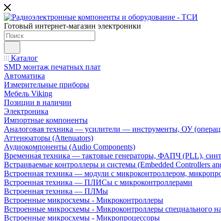
Готовый интернет-магазин электроники
Каталог
SMD монтаж печатных плат
Автоматика
Измерительные приборы
Мебель Viking
Позиции в наличии
Электроника
Импортные компоненты
Аналоговая техника — усилители — инструменты, ОУ (операц
Аттенюаторы (Attenuators)
Аудиокомпоненты (Audio Components)
Временна́я техника — тактовые генераторы, ФАПЧ (PLL), син
Встраиваемые контроллеры и системы (Embedded Controllers and
Встроенная техника — модули с микроконтроллером, микроп
Встроенная техника — ПЛИСы с микроконтроллерами
Встроенная техника — ПЛМы
Встроенные микросхемы - Микроконтроллеры
Встроенные микросхемы - Микроконтроллеры специального н
Встроенные микросхемы - Микропроцессоры