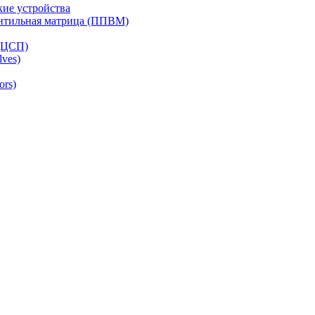
ие устройства
ентильная матрица (ППВМ)
(ЦСП)
lves)
ors)