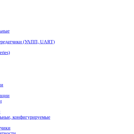
ьные
ередатчики (УАПП, UART)
ries)
ли
ации
и
я
ьные, конфигурируемые
тчики
етности