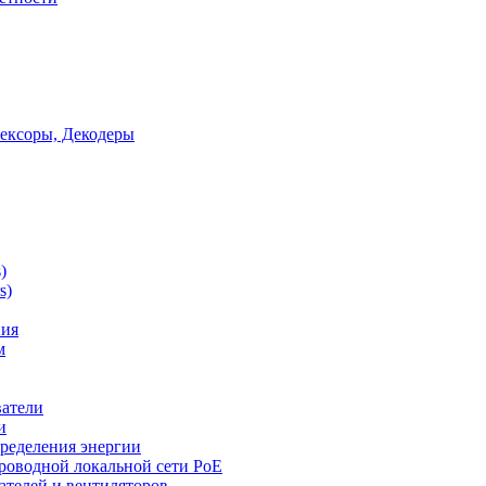
ексоры, Декодеры
)
s)
ния
м
ватели
и
ределения энергии
роводной локальной сети PoE
ателей и вентиляторов