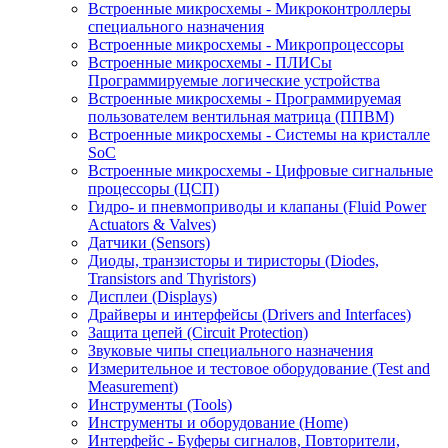
Встроенные микросхемы - Микроконтроллеры
специального назначения
Встроенные микросхемы - Микропроцессоры
Встроенные микросхемы - ПЛИСы
Программируемые логические устройства
Встроенные микросхемы - Программируемая
пользователем вентильная матрица (ППВМ)
Встроенные микросхемы - Системы на кристалле
SoC
Встроенные микросхемы - Цифровые сигнальные
процессоры (ЦСП)
Гидро- и пневмоприводы и клапаны (Fluid Power
Actuators & Valves)
Датчики (Sensors)
Диоды, транзисторы и тиристоры (Diodes,
Transistors and Thyristors)
Дисплеи (Displays)
Драйверы и интерфейсы (Drivers and Interfaces)
Защита цепей (Circuit Protection)
Звуковые чипы специального назначения
Измерительное и тестовое оборудование (Test and
Measurement)
Инструменты (Tools)
Инструменты и оборудование (Home)
Интерфейс - Буферы сигналов, Повторители,