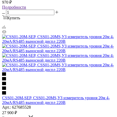
970
₽
Подробности
Купить
CSS01-20M-SEP, CSS01-20MS,УЗ измеритель уровня 20м 4-
20мА/RS485 выносной диспл 220В
Арт.: 627685528
27 900
₽