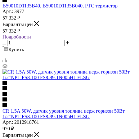
B59010D1135B40, B59010D1135B040, PTC термистор
Арт.: 3977
57 332
₽
Варианты цен
57 332
₽
Подробности
Купить
CR 1.5A 50W, датчик уровня топлива нерж горизон 50Вт
1/2"NPT FS8-100 FS8-99-1N005H1 FLSG
Арт.: 2012918761
970
₽
Варианты цен