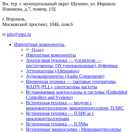
Вн. тер. г. муниципальный округ Щукино, ул. Маршала
Новикова, д.7, помещ. 1/Ц
г. Воронеж,
​Московский проспект, 104Б, пом.6
info@eltsi.ru
Импортные компоненты
Назад
Импортные компоненты
Аналоговая техника — усилители —
инструменты, ОУ (операционные), буферные
Аттенюаторы (Attenuators)
Аудиокомпоненты (Audio Components)
Временна́я техника — тактовые генераторы,
ФАПЧ (PLL), синтезаторы частоты
Встраиваемые контроллеры и системы (Embedded
Controllers and Systems)
Встроенная техника — модули с
микроконтроллером, микропроцессором, ПЛИС
Встроенная техника — ПЛИСы с
микроконтроллерами
Встроенная техника — ПЛМы
Встроенные микросхемы - Микроконтроллеры