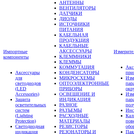
АНТЕННЫ
ВЕНТИЛЯТОРЫ
ДАТЧИКИ
ДИОДЫ
ИСТОЧНИКИ
ПИТАНИЯ
КАБЕЛЬНАЯ
ПРОДУКЦИЯ
КАБЕЛЬНЫЕ
АКСЕССУАРЫ
Импортные
Измерите
КЛЕММНИКИ
компоненты
КЛЕММЫ
КОММУТАЦИЯ
Акс
Аксессуары
КОНДЕНСАТОРЫ
при
для
МИКРОСХЕМЫ
Изм
светодиодов
ОПТОЭЛЕКТРОННЫЕ
пар
(LED
ПРИБОРЫ
окр
Accessories)
ОСВЕЩЕНИЕ И
Изм
Защита
ИНДИКАЦИЯ
пар
осветительных
РАЗНОЕ
пол
систем
РАЗЪЕМЫ
Инс
(Lighting
РАСХОДНЫЕ
Кал
Protection)
МАТЕРИАЛЫ
пов
Светодиодная
РЕЗИСТОРЫ
обо
индикация
РЕЗОНАТОРЫ И
Пая