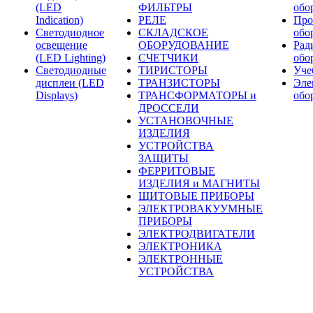
(LED
ФИЛЬТРЫ
обо
Indication)
РЕЛЕ
Про
Светодиодное
СКЛАДСКОЕ
обо
освещение
ОБОРУДОВАНИЕ
Рад
(LED Lighting)
СЧЕТЧИКИ
обо
Светодиодные
ТИРИСТОРЫ
Уче
дисплеи (LED
ТРАНЗИСТОРЫ
Эле
Displays)
ТРАНСФОРМАТОРЫ и
обо
ДРОССЕЛИ
УСТАНОВОЧНЫЕ
ИЗДЕЛИЯ
УСТРОЙСТВА
ЗАЩИТЫ
ФЕРРИТОВЫЕ
ИЗДЕЛИЯ и МАГНИТЫ
ЩИТОВЫЕ ПРИБОРЫ
ЭЛЕКТРОВАКУУМНЫЕ
ПРИБОРЫ
ЭЛЕКТРОДВИГАТЕЛИ
ЭЛЕКТРОНИКА
ЭЛЕКТРОННЫЕ
УСТРОЙСТВА