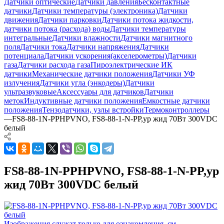
Датчики оптические
Датчики давления
Бесконтактные
датчики
Датчики температуры (электроника)
Датчики
движения
Датчики парковки
Датчики потока жидкости,
датчики потока (расхода) воды
Датчики температуры
интегральные
Датчики влажности
Датчики магнитного
поля
Датчики тока
Датчики напряжения
Датчики
потенциала
Датчики ускорения(акселерометры)
Датчики
газа
Датчики расхода газа
Пироэлектрические ИК
датчики
Механические датчики положения
Датчики УФ
излучения
Датчики угла (энкодеры)
Датчики
ультразвуковые
Аксессуары для датчиков
Датчики
меток
Индуктивные датчики положения
Емкостные датчики
положения
Тензодатчики, узлы встройки
Термоконтроллеры
—
FS8-88-1N-PPHPVNO, FS8-88-1-N-PP,ур жид 70Вт 300VDC
белый
FS8-88-1N-PPHPVNO, FS8-88-1-N-PP,ур
жид 70Вт 300VDC белый
Изображения служат только для ознакомления, см.