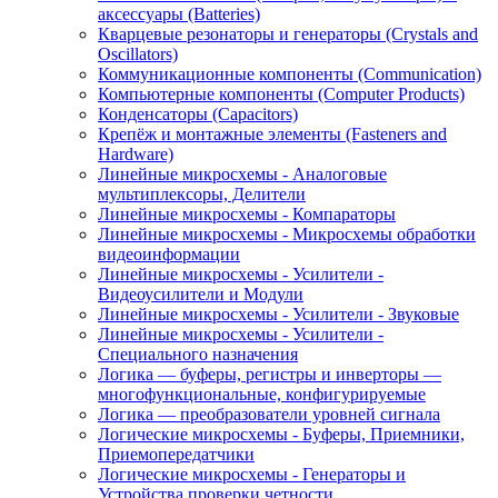
аксессуары (Batteries)
Кварцевые резонаторы и генераторы (Crystals and
Oscillators)
Коммуникационные компоненты (Communication)
Компьютерные компоненты (Computer Products)
Конденсаторы (Capacitors)
Крепёж и монтажные элементы (Fasteners and
Hardware)
Линейные микросхемы - Аналоговые
мультиплексоры, Делители
Линейные микросхемы - Компараторы
Линейные микросхемы - Микросхемы обработки
видеоинформации
Линейные микросхемы - Усилители -
Видеоусилители и Модули
Линейные микросхемы - Усилители - Звуковые
Линейные микросхемы - Усилители -
Специального назначения
Логика — буферы, регистры и инверторы —
многофункциональные, конфигурируемые
Логика — преобразователи уровней сигнала
Логические микросхемы - Буферы, Приемники,
Приемопередатчики
Логические микросхемы - Генераторы и
Устройства проверки четности