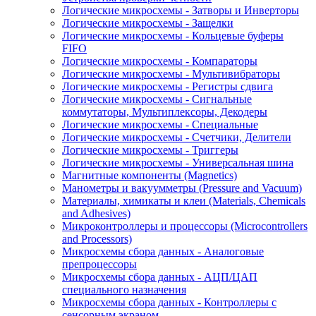
Логические микросхемы - Затворы и Инверторы
Логические микросхемы - Защелки
Логические микросхемы - Кольцевые буферы
FIFO
Логические микросхемы - Компараторы
Логические микросхемы - Мультивибраторы
Логические микросхемы - Регистры сдвига
Логические микросхемы - Сигнальные
коммутаторы, Мультиплексоры, Декодеры
Логические микросхемы - Специальные
Логические микросхемы - Счетчики, Делители
Логические микросхемы - Триггеры
Логические микросхемы - Универсальная шина
Магнитные компоненты (Magnetics)
Манометры и вакуумметры (Pressure and Vacuum)
Материалы, химикаты и клеи (Materials, Chemicals
and Adhesives)
Микроконтроллеры и процессоры (Microcontrollers
and Processors)
Микросхемы сбора данных - Аналоговые
препроцессоры
Микросхемы сбора данных - АЦП/ЦАП
специального назначения
Микросхемы сбора данных - Контроллеры с
сенсорным экраном