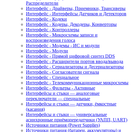
Распределители
Интерфейс - Драйверы, Приемники, Трансиверы
Интерфейс - Интерфейсы Датчиков и Детекторов
Интерфейс - Кодеки
Интерфейс - Кодеры, Декодеры, Конверторы
Интерфейс - Контроллеры
Интерфейс - Микросхемы записи и
воспроизведения голоса
Интерфейс - Модемы - ИС и модули
Интерфейс - Модули
Интерфейс - Прямой цифровой синтез DDS
Интерфейс - Расширители портов ввода/вывода
Интерфейс - Сериализаторы и Десериализаторы
Интерфейс - Согласователи сигнала
Интерфейс - Специальное
Интерфейс - Телекоммуникационные микросхемы
Интерфейс - Фильтры - Активные
Интерфейсы и стыки — аналоговые
переключатели — специальные
Интерфейсы и стыки — датчики, ёмкостные
(касания)
Интерфейсы и стыки — универсальные
асинхронные приёмопередатчики (УАПП, UART)
Источники питания (Power Supplies)
Источники питания (батареи, аккумуляторы) и