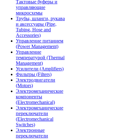
Тактовые буферы и
управляющие
микросхемы
Трубы, шланги, рукава
и аксессуары (Pipe,
Tubing, Hose and
Accessories)
Управление питанием
(Power Management)
Управление
температурой (Thermal
Management)
Усилители (Amplifiers)
Фильтры (Filters)
Электродвигатели
(Motors)
Электромеханические
компоненты
(Electromechanical)
Электромеханические
переключатели
(Electromechanical
Switches)
Электронные
переключатели