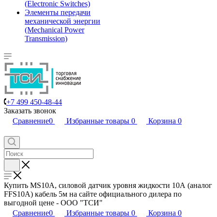
(Electronic Switches)
Элементы передачи
механической энергии
(Mechanical Power
Transmission)
+7 499 450-48-44
Заказать звонок
Сравнение
0
Избранные товары
0
Корзина
0
Купить MS10A, силовой датчик уровня жидкости 10А (аналог
FFS10A) кабель 5м на сайте официального дилера по
выгодной цене - ООО "ТСИ"
Сравнение
0
Избранные товары
0
Корзина
0