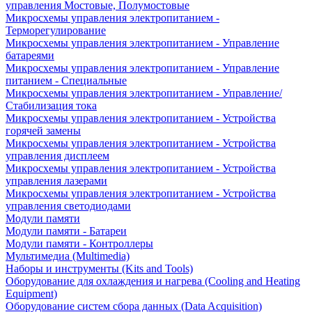
управления Мостовые, Полумостовые
Микросхемы управления электропитанием -
Терморегулирование
Микросхемы управления электропитанием - Управление
батареями
Микросхемы управления электропитанием - Управление
питанием - Специальные
Микросхемы управления электропитанием - Управление/
Стабилизация тока
Микросхемы управления электропитанием - Устройства
горячей замены
Микросхемы управления электропитанием - Устройства
управления дисплеем
Микросхемы управления электропитанием - Устройства
управления лазерами
Микросхемы управления электропитанием - Устройства
управления светодиодами
Модули памяти
Модули памяти - Батареи
Модули памяти - Контроллеры
Мультимедиа (Multimedia)
Наборы и инструменты (Kits and Tools)
Оборудование для охлаждения и нагрева (Cooling and Heating
Equipment)
Оборудование систем сбора данных (Data Acquisition)