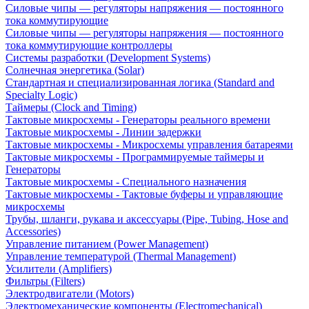
Силовые чипы — регуляторы напряжения — постоянного
тока коммутирующие
Силовые чипы — регуляторы напряжения — постоянного
тока коммутирующие контроллеры
Системы разработки (Development Systems)
Солнечная энергетика (Solar)
Стандартная и специализированная логика (Standard and
Specialty Logic)
Таймеры (Clock and Timing)
Тактовые микросхемы - Генераторы реального времени
Тактовые микросхемы - Линии задержки
Тактовые микросхемы - Микросхемы управления батареями
Тактовые микросхемы - Программируемые таймеры и
Генераторы
Тактовые микросхемы - Специального назначения
Тактовые микросхемы - Тактовые буферы и управляющие
микросхемы
Трубы, шланги, рукава и аксессуары (Pipe, Tubing, Hose and
Accessories)
Управление питанием (Power Management)
Управление температурой (Thermal Management)
Усилители (Amplifiers)
Фильтры (Filters)
Электродвигатели (Motors)
Электромеханические компоненты (Electromechanical)