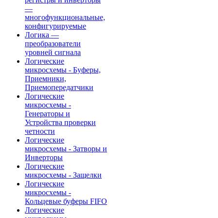
—
многофункциональные,
конфигурируемые
Логика —
преобразователи
уровней сигнала
Логические
микросхемы - Буферы,
Приемники,
Приемопередатчики
Логические
микросхемы -
Генераторы и
Устройства проверки
четности
Логические
микросхемы - Затворы и
Инверторы
Логические
микросхемы - Защелки
Логические
микросхемы -
Кольцевые буферы FIFO
Логические