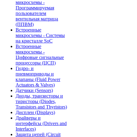
микросхемы -
Программируемая
пользователем
вентильная матрица
(ППВМ)
Встроенные
микросхемы - Системы
на кристалле SoC
Встроенные
микросхемы -
Цифровые сигнальные
процессоры (ЦСП)
Гидро- и
пневмоприводы и
клапаны (Fluid Power
Actuators & Valves)
Датчики (Sensors)
Диоды, транзисторы и
тиристоры (Diodes,
Transistors and Thyristors)
Дисплеи (Displays)
Драйверы и
интерфейсы (Drivers and
Interfaces)
Защита цепей (Circuit