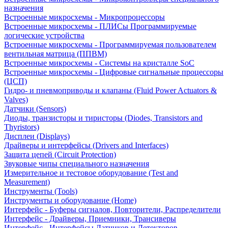
назначения
Встроенные микросхемы - Микропроцессоры
Встроенные микросхемы - ПЛИСы Программируемые
логические устройства
Встроенные микросхемы - Программируемая пользователем
вентильная матрица (ППВМ)
Встроенные микросхемы - Системы на кристалле SoC
Встроенные микросхемы - Цифровые сигнальные процессоры
(ЦСП)
Гидро- и пневмоприводы и клапаны (Fluid Power Actuators &
Valves)
Датчики (Sensors)
Диоды, транзисторы и тиристоры (Diodes, Transistors and
Thyristors)
Дисплеи (Displays)
Драйверы и интерфейсы (Drivers and Interfaces)
Защита цепей (Circuit Protection)
Звуковые чипы специального назначения
Измерительное и тестовое оборудование (Test and
Measurement)
Инструменты (Tools)
Инструменты и оборудование (Home)
Интерфейс - Буферы сигналов, Повторители, Распределители
Интерфейс - Драйверы, Приемники, Трансиверы
Интерфейс - Интерфейсы Датчиков и Детекторов