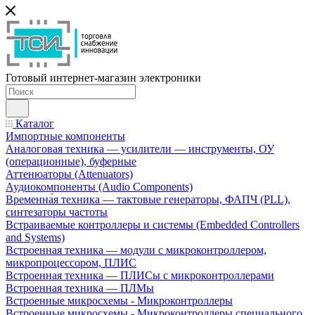
Готовый интернет-магазин электроники
Каталог
Импортные компоненты
Аналоговая техника — усилители — инструменты, ОУ
(операционные), буферные
Аттенюаторы (Attenuators)
Аудиокомпоненты (Audio Components)
Временна́я техника — тактовые генераторы, ФАПЧ (PLL),
синтезаторы частоты
Встраиваемые контроллеры и системы (Embedded Controllers
and Systems)
Встроенная техника — модули с микроконтроллером,
микропроцессором, ПЛИС
Встроенная техника — ПЛИСы с микроконтроллерами
Встроенная техника — ПЛМы
Встроенные микросхемы - Микроконтроллеры
Встроенные микросхемы - Микроконтроллеры специального