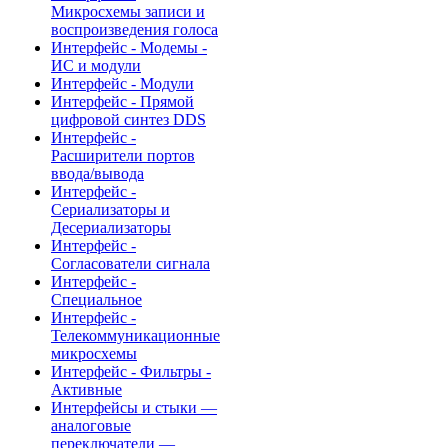
Микросхемы записи и
воспроизведения голоса
Интерфейс - Модемы -
ИС и модули
Интерфейс - Модули
Интерфейс - Прямой
цифровой синтез DDS
Интерфейс -
Расширители портов
ввода/вывода
Интерфейс -
Сериализаторы и
Десериализаторы
Интерфейс -
Согласователи сигнала
Интерфейс -
Специальное
Интерфейс -
Телекоммуникационные
микросхемы
Интерфейс - Фильтры -
Активные
Интерфейсы и стыки —
аналоговые
переключатели —