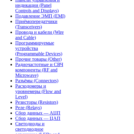
индикации (Panel
Controls and Displays)
Подавление ЭМП (EMI)
Приёмопередатчики
(Transceivers)
Провода и кабели (Wire
and Cable)
Программируемые
устройства
(Programmable Devices)
Прочие товары (Other)
Радиочастотные и СВЧ
компоненты (RF and
Microwave)
Разъёмы (Connectors)
Расходомеры и
уровнемеры (Flow and
Level)
Резисторы (Resistors)
Реле (Relays)
Сбор данных — АЦП
Сбор данных — ЦАП
Светодиоды и
светодиодное