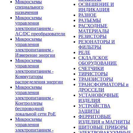
Микросхемы
ОСВЕЩЕНИЕ И
специального
ИНДИКАЦИЯ
назначения
РАЗНОЕ
Микросхемы
РАЗЪЕМЫ
управления
РАСХОДНЫЕ
электропитанием -
МАТЕРИАЛЫ
AC/DC преобразователи
РЕЗИСТОРЫ
Микросхемы
РЕЗОНАТОРЫ И
управления
ФИЛЬТРЫ
электропитанием -
РЕЛЕ
Измерение энергии
СКЛАДСКОЕ
Микросхемы
ОБОРУДОВАНИЕ
управления
СЧЕТЧИКИ
электропитанием -
ТИРИСТОРЫ
Коммутаторы
ТРАНЗИСТОРЫ
распределения энергии
ТРАНСФОРМАТОРЫ и
Микросхемы
ДРОССЕЛИ
управления
УСТАНОВОЧНЫЕ
электропитанием -
ИЗДЕЛИЯ
Контроллеры
УСТРОЙСТВА
беспроводной
ЗАЩИТЫ
локальной сети PoE
ФЕРРИТОВЫЕ
Микросхемы
ИЗДЕЛИЯ и МАГНИТЫ
управления
ЩИТОВЫЕ ПРИБОРЫ
электропитанием -
ЭЛЕКТРОВАКУУМНЫЕ