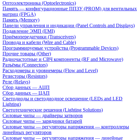
Оптоэлектроника (Optoelectronics)
Память — конфигурационные ППЗУ (PROM) для вентильных
матриц (FPGA)
Память (Memory)
Панели управления и индикации (Panel Controls and Displays)
Подавление ЭМП (EMI)
Приёмопередатчики (Transceivers)
Провода и кабели (Wire and Cable)
Программируемые устройства (Programmable Devices)
Прочие товары (Other)
Радиочастотные и СВЧ компоненты (RF and Microwave)
Разъёмы (Connectors)
Расходомеры и уровнемеры (Flow and Level)
Резисторы (Resistors)
Реле (Relays)
Сбор данных — АЦП
Сбор данных — ЦАП
Светодиоды и светодиодное освещение (LEDs and LED
Lighting)
Светотехнические решения (Lighting Solutions)
Силовые чипы — драйверы затворов
Силовые чипы — зарядники батарей
Силовые чипы — регуляторы напряжения — контроллеры
линейных регуляторов
Силовые чипы — регуляторы напряжения — линейные