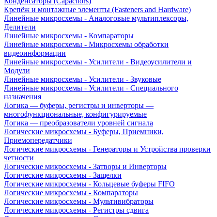
Конденсаторы (Capacitors)
Крепёж и монтажные элементы (Fasteners and Hardware)
Линейные микросхемы - Аналоговые мультиплексоры,
Делители
Линейные микросхемы - Компараторы
Линейные микросхемы - Микросхемы обработки
видеоинформации
Линейные микросхемы - Усилители - Видеоусилители и
Модули
Линейные микросхемы - Усилители - Звуковые
Линейные микросхемы - Усилители - Специального
назначения
Логика — буферы, регистры и инверторы —
многофункциональные, конфигурируемые
Логика — преобразователи уровней сигнала
Логические микросхемы - Буферы, Приемники,
Приемопередатчики
Логические микросхемы - Генераторы и Устройства проверки
четности
Логические микросхемы - Затворы и Инверторы
Логические микросхемы - Защелки
Логические микросхемы - Кольцевые буферы FIFO
Логические микросхемы - Компараторы
Логические микросхемы - Мультивибраторы
Логические микросхемы - Регистры сдвига