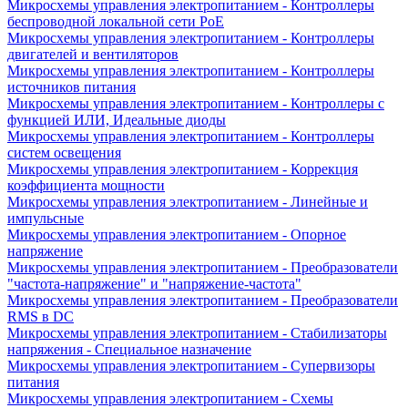
Микросхемы управления электропитанием - Контроллеры
беспроводной локальной сети PoE
Микросхемы управления электропитанием - Контроллеры
двигателей и вентиляторов
Микросхемы управления электропитанием - Контроллеры
источников питания
Микросхемы управления электропитанием - Контроллеры с
функцией ИЛИ, Идеальные диоды
Микросхемы управления электропитанием - Контроллеры
систем освещения
Микросхемы управления электропитанием - Коррекция
коэффициента мощности
Микросхемы управления электропитанием - Линейные и
импульсные
Микросхемы управления электропитанием - Опорное
напряжение
Микросхемы управления электропитанием - Преобразователи
"частота-напряжение" и "напряжение-частота"
Микросхемы управления электропитанием - Преобразователи
RMS в DC
Микросхемы управления электропитанием - Стабилизаторы
напряжения - Специальное назначение
Микросхемы управления электропитанием - Супервизоры
питания
Микросхемы управления электропитанием - Схемы