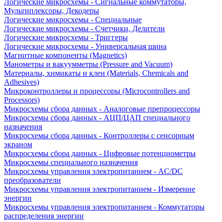
Логические микросхемы - Сигнальные коммутаторы,
Мультиплексоры, Декодеры
Логические микросхемы - Специальные
Логические микросхемы - Счетчики, Делители
Логические микросхемы - Триггеры
Логические микросхемы - Универсальная шина
Магнитные компоненты (Magnetics)
Манометры и вакуумметры (Pressure and Vacuum)
Материалы, химикаты и клеи (Materials, Chemicals and
Adhesives)
Микроконтроллеры и процессоры (Microcontrollers and
Processors)
Микросхемы сбора данных - Аналоговые препроцессоры
Микросхемы сбора данных - АЦП/ЦАП специального
назначения
Микросхемы сбора данных - Контроллеры с сенсорным
экраном
Микросхемы сбора данных - Цифровые потенциометры
Микросхемы специального назначения
Микросхемы управления электропитанием - AC/DC
преобразователи
Микросхемы управления электропитанием - Измерение
энергии
Микросхемы управления электропитанием - Коммутаторы
распределения энергии