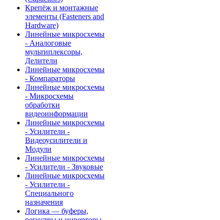
Крепёж и монтажные
элементы (Fasteners and
Hardware)
Линейные микросхемы
- Аналоговые
мультиплексоры,
Делители
Линейные микросхемы
- Компараторы
Линейные микросхемы
- Микросхемы
обработки
видеоинформации
Линейные микросхемы
- Усилители -
Видеоусилители и
Модули
Линейные микросхемы
- Усилители - Звуковые
Линейные микросхемы
- Усилители -
Специального
назначения
Логика — буферы,
регистры и инверторы