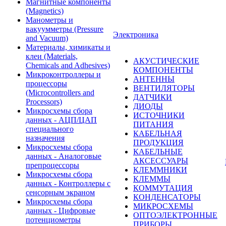
Магнитные компоненты
(Magnetics)
Манометры и
вакуумметры (Pressure
Электроника
and Vacuum)
Материалы, химикаты и
клеи (Materials,
АКУСТИЧЕСКИЕ
Chemicals and Adhesives)
КОМПОНЕНТЫ
Микроконтроллеры и
АНТЕННЫ
процессоры
ВЕНТИЛЯТОРЫ
(Microcontrollers and
ДАТЧИКИ
Processors)
ДИОДЫ
Микросхемы сбора
ИСТОЧНИКИ
данных - АЦП/ЦАП
ПИТАНИЯ
специального
КАБЕЛЬНАЯ
назначения
ПРОДУКЦИЯ
Микросхемы сбора
КАБЕЛЬНЫЕ
данных - Аналоговые
АКСЕССУАРЫ
препроцессоры
КЛЕММНИКИ
Микросхемы сбора
КЛЕММЫ
данных - Контроллеры с
КОММУТАЦИЯ
сенсорным экраном
КОНДЕНСАТОРЫ
Микросхемы сбора
МИКРОСХЕМЫ
данных - Цифровые
ОПТОЭЛЕКТРОННЫЕ
потенциометры
ПРИБОРЫ