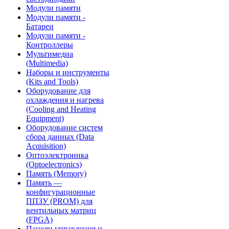
Модули памяти
Модули памяти -
Батареи
Модули памяти -
Контроллеры
Мультимедиа
(Multimedia)
Наборы и инструменты
(Kits and Tools)
Оборудование для
охлаждения и нагрева
(Cooling and Heating
Equipment)
Оборудование систем
сбора данных (Data
Acquisition)
Оптоэлектроника
(Optoelectronics)
Память (Memory)
Память —
конфигурационные
ППЗУ (PROM) для
вентильных матриц
(FPGA)
Панели управления и