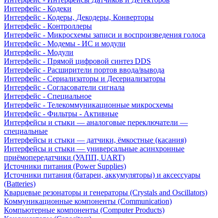
Интерфейс - Кодеки
Интерфейс - Кодеры, Декодеры, Конверторы
Интерфейс - Контроллеры
Интерфейс - Микросхемы записи и воспроизведения голоса
Интерфейс - Модемы - ИС и модули
Интерфейс - Модули
Интерфейс - Прямой цифровой синтез DDS
Интерфейс - Расширители портов ввода/вывода
Интерфейс - Сериализаторы и Десериализаторы
Интерфейс - Согласователи сигнала
Интерфейс - Специальное
Интерфейс - Телекоммуникационные микросхемы
Интерфейс - Фильтры - Активные
Интерфейсы и стыки — аналоговые переключатели —
специальные
Интерфейсы и стыки — датчики, ёмкостные (касания)
Интерфейсы и стыки — универсальные асинхронные
приёмопередатчики (УАПП, UART)
Источники питания (Power Supplies)
Источники питания (батареи, аккумуляторы) и аксессуары
(Batteries)
Кварцевые резонаторы и генераторы (Crystals and Oscillators)
Коммуникационные компоненты (Communication)
Компьютерные компоненты (Computer Products)