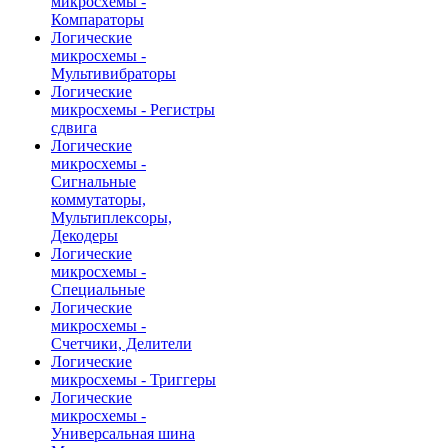
микросхемы -
Компараторы
Логические
микросхемы -
Мультивибраторы
Логические
микросхемы - Регистры
сдвига
Логические
микросхемы -
Сигнальные
коммутаторы,
Мультиплексоры,
Декодеры
Логические
микросхемы -
Специальные
Логические
микросхемы -
Счетчики, Делители
Логические
микросхемы - Триггеры
Логические
микросхемы -
Универсальная шина