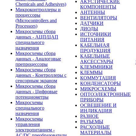
АКУСТИЧЕСКИЕ
Chemicals and Adhesives)
КОМПОНЕНТЫ
Микроконтроллеры и
АНТЕННЫ
процессоры
ВЕНТИЛЯТОРЫ
(Microcontrollers and
ДАТЧИКИ
Processors)
ДИОДЫ
Микросхемы сбора
ИСТОЧНИКИ
данных - АЦП/ЦАП
ПИТАНИЯ
специального
КАБЕЛЬНАЯ
назначения
ПРОДУКЦИЯ
Микросхемы сбора
КАБЕЛЬНЫЕ
данных - Аналоговые
АКСЕССУАРЫ
препроцессоры
КЛЕММНИКИ
Микросхемы сбора
КЛЕММЫ
данных - Контроллеры с
КОММУТАЦИЯ
сенсорным экраном
КОНДЕНСАТОРЫ
Микросхемы сбора
МИКРОСХЕМЫ
данных - Цифровые
ОПТОЭЛЕКТРОННЫЕ
потенциометры
ПРИБОРЫ
Микросхемы
ОСВЕЩЕНИЕ И
специального
ИНДИКАЦИЯ
назначения
РАЗНОЕ
Микросхемы
РАЗЪЕМЫ
управления
РАСХОДНЫЕ
электропитанием -
МАТЕРИАЛЫ
AC/DC преобразователи