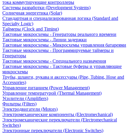
тока коммутирующие контроллеры
Системы разработки (Development Systems)
Солнечная энергетика (Solar)
Стандартная и специализированная логика (Standard and
Specialty Logic)
Таймеры (Clock and Timing)
Тактовые микросхемы - Генераторы реального времени
Тактовые микросхемы - Линии задержки
Тактовые микросхемы - Микросхемы управления батареями
Тактовые микросхемы - Программируемые таймеры и
Генераторы
Тактовые микросхемы - Специального назначения
Тактовые микросхемы - Тактовые буферы и управляющие
микросхемы
Трубы, шланги, рукава и аксессуары (Pipe, Tubing, Hose and
Accessories)
Управление питанием (Power Management)
Управление температурой (Thermal Management)
Усилители (Amplifiers)
Фильтры (Filters)
Электродвигатели (Motors)
Электромеханические компоненты (Electromechanical)
Электромеханические переключатели (Electromechanical
Switches)
Электронные переключатели (Electronic Switches)