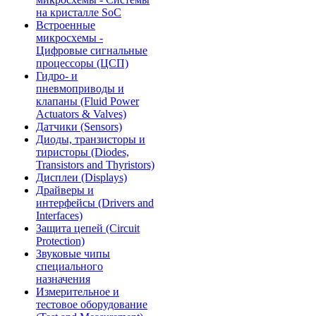
на кристалле SoC
Встроенные
микросхемы -
Цифровые сигнальные
процессоры (ЦСП)
Гидро- и
пневмоприводы и
клапаны (Fluid Power
Actuators & Valves)
Датчики (Sensors)
Диоды, транзисторы и
тиристоры (Diodes,
Transistors and Thyristors)
Дисплеи (Displays)
Драйверы и
интерфейсы (Drivers and
Interfaces)
Защита цепей (Circuit
Protection)
Звуковые чипы
специального
назначения
Измерительное и
тестовое оборудование