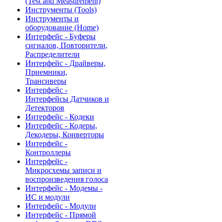
(Test and Measurement)
Инструменты (Tools)
Инструменты и
оборудование (Home)
Интерфейс - Буферы
сигналов, Повторители,
Распределители
Интерфейс - Драйверы,
Приемники,
Трансиверы
Интерфейс -
Интерфейсы Датчиков и
Детекторов
Интерфейс - Кодеки
Интерфейс - Кодеры,
Декодеры, Конверторы
Интерфейс -
Контроллеры
Интерфейс -
Микросхемы записи и
воспроизведения голоса
Интерфейс - Модемы -
ИС и модули
Интерфейс - Модули
Интерфейс - Прямой