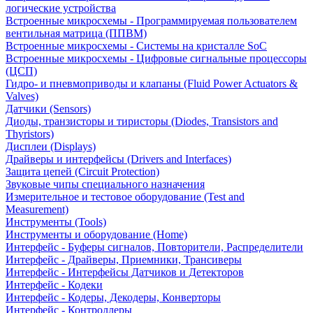
логические устройства
Встроенные микросхемы - Программируемая пользователем
вентильная матрица (ППВМ)
Встроенные микросхемы - Системы на кристалле SoC
Встроенные микросхемы - Цифровые сигнальные процессоры
(ЦСП)
Гидро- и пневмоприводы и клапаны (Fluid Power Actuators &
Valves)
Датчики (Sensors)
Диоды, транзисторы и тиристоры (Diodes, Transistors and
Thyristors)
Дисплеи (Displays)
Драйверы и интерфейсы (Drivers and Interfaces)
Защита цепей (Circuit Protection)
Звуковые чипы специального назначения
Измерительное и тестовое оборудование (Test and
Measurement)
Инструменты (Tools)
Инструменты и оборудование (Home)
Интерфейс - Буферы сигналов, Повторители, Распределители
Интерфейс - Драйверы, Приемники, Трансиверы
Интерфейс - Интерфейсы Датчиков и Детекторов
Интерфейс - Кодеки
Интерфейс - Кодеры, Декодеры, Конверторы
Интерфейс - Контроллеры