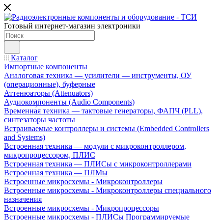
Готовый интернет-магазин электроники
Каталог
Импортные компоненты
Аналоговая техника — усилители — инструменты, ОУ
(операционные), буферные
Аттенюаторы (Attenuators)
Аудиокомпоненты (Audio Components)
Временна́я техника — тактовые генераторы, ФАПЧ (PLL),
синтезаторы частоты
Встраиваемые контроллеры и системы (Embedded Controllers
and Systems)
Встроенная техника — модули с микроконтроллером,
микропроцессором, ПЛИС
Встроенная техника — ПЛИСы с микроконтроллерами
Встроенная техника — ПЛМы
Встроенные микросхемы - Микроконтроллеры
Встроенные микросхемы - Микроконтроллеры специального
назначения
Встроенные микросхемы - Микропроцессоры
Встроенные микросхемы - ПЛИСы Программируемые