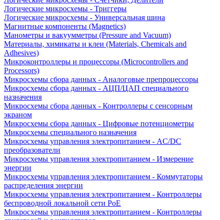
Логические микросхемы - Триггеры
Логические микросхемы - Универсальная шина
Магнитные компоненты (Magnetics)
Манометры и вакуумметры (Pressure and Vacuum)
Материалы, химикаты и клеи (Materials, Chemicals and
Adhesives)
Микроконтроллеры и процессоры (Microcontrollers and
Processors)
Микросхемы сбора данных - Аналоговые препроцессоры
Микросхемы сбора данных - АЦП/ЦАП специального
назначения
Микросхемы сбора данных - Контроллеры с сенсорным
экраном
Микросхемы сбора данных - Цифровые потенциометры
Микросхемы специального назначения
Микросхемы управления электропитанием - AC/DC
преобразователи
Микросхемы управления электропитанием - Измерение
энергии
Микросхемы управления электропитанием - Коммутаторы
распределения энергии
Микросхемы управления электропитанием - Контроллеры
беспроводной локальной сети PoE
Микросхемы управления электропитанием - Контроллеры