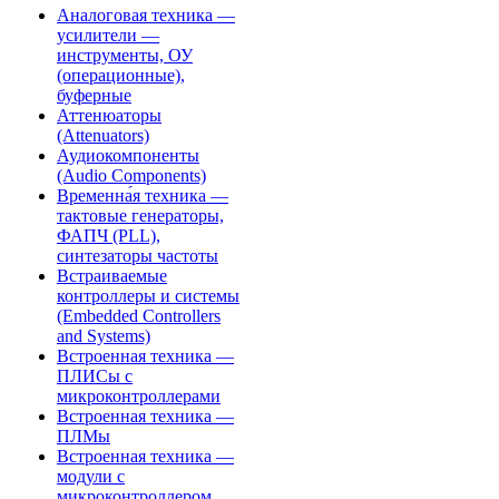
Аналоговая техника —
усилители —
инструменты, ОУ
(операционные),
буферные
Аттенюаторы
(Attenuators)
Аудиокомпоненты
(Audio Components)
Временна́я техника —
тактовые генераторы,
ФАПЧ (PLL),
синтезаторы частоты
Встраиваемые
контроллеры и системы
(Embedded Controllers
and Systems)
Встроенная техника —
ПЛИСы с
микроконтроллерами
Встроенная техника —
ПЛМы
Встроенная техника —
модули с
микроконтроллером,