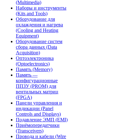
(Multimedia)
Наборы и инструменты
(Kits and Tools)
Оборудование для
охлаждения и нагрева
(Cooling and Heating
Equipment)
Оборудование систем
сбора данных (Data
Acquisition)
Оптоэлектроника
(Optoelectronics)
Память (Memory)
Память —
конфигурационные
ППЗУ (PROM) для
вентильных матриц
(FPGA)
Панели управления и
индикации (Panel
Controls and Displays)
Подавление ЭМП (EMI)
Приёмопередатчики
(Transceivers)
Провода и кабели (Wire