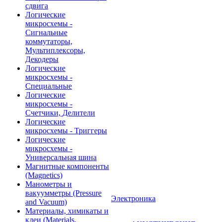
сдвига
Логические
микросхемы -
Сигнальные
коммутаторы,
Мультиплексоры,
Декодеры
Логические
микросхемы -
Специальные
Логические
микросхемы -
Счетчики, Делители
Логические
микросхемы - Триггеры
Логические
микросхемы -
Универсальная шина
Магнитные компоненты
(Magnetics)
Манометры и
вакуумметры (Pressure
Электроника
and Vacuum)
Материалы, химикаты и
клеи (Materials,