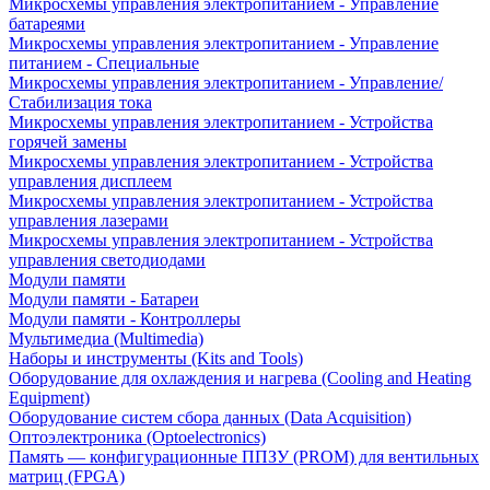
Микросхемы управления электропитанием - Управление
батареями
Микросхемы управления электропитанием - Управление
питанием - Специальные
Микросхемы управления электропитанием - Управление/
Стабилизация тока
Микросхемы управления электропитанием - Устройства
горячей замены
Микросхемы управления электропитанием - Устройства
управления дисплеем
Микросхемы управления электропитанием - Устройства
управления лазерами
Микросхемы управления электропитанием - Устройства
управления светодиодами
Модули памяти
Модули памяти - Батареи
Модули памяти - Контроллеры
Мультимедиа (Multimedia)
Наборы и инструменты (Kits and Tools)
Оборудование для охлаждения и нагрева (Cooling and Heating
Equipment)
Оборудование систем сбора данных (Data Acquisition)
Оптоэлектроника (Optoelectronics)
Память — конфигурационные ППЗУ (PROM) для вентильных
матриц (FPGA)