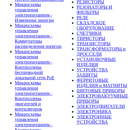
РЕЗИСТОРЫ
Микросхемы
РЕЗОНАТОРЫ И
управления
ФИЛЬТРЫ
электропитанием -
РЕЛЕ
Измерение энергии
СКЛАДСКОЕ
Микросхемы
ОБОРУДОВАНИЕ
управления
СЧЕТЧИКИ
электропитанием -
ТИРИСТОРЫ
Коммутаторы
ТРАНЗИСТОРЫ
распределения энергии
ТРАНСФОРМАТОРЫ и
Микросхемы
ДРОССЕЛИ
управления
УСТАНОВОЧНЫЕ
электропитанием -
ИЗДЕЛИЯ
Контроллеры
УСТРОЙСТВА
беспроводной
ЗАЩИТЫ
локальной сети PoE
ФЕРРИТОВЫЕ
Микросхемы
ИЗДЕЛИЯ и МАГНИТЫ
управления
ЩИТОВЫЕ ПРИБОРЫ
электропитанием -
ЭЛЕКТРОВАКУУМНЫЕ
Контроллеры
ПРИБОРЫ
двигателей и
ЭЛЕКТРОДВИГАТЕЛИ
вентиляторов
ЭЛЕКТРОНИКА
Микросхемы
ЭЛЕКТРОННЫЕ
управления
УСТРОЙСТВА
электропитанием -
Контроллеры