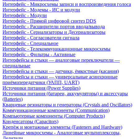
Интерфейс - Микросхемы записи и воспроизведения голоса
Интерфейс - Модемы - ИС и модули
Интерфейс - Модули
Интерфейс - Прямой цифровой синтез DDS
Интерфейс - Расширители портов ввода/вывода
Интерфейс - Сериализаторы и Десериализаторы
Интерфейс - Согласователи сигнала
Интерфейс - Специальное
Интерфейс - Телекоммуникационные микросхемы
Интерфейс - Фильтры - Активные
Интерфейсы и стыки — аналоговые переключатели —
специальные
Интерфейсы и стыки — датчики, ёмкостные (касания)
Интерфейсы и стыки — универсальные асинхронные
приёмопередатчики (УАПП, UART)
Источники питания (Power Supplies)
Источники питания (батареи, аккумуляторы) и аксессуары
(Batteries)
Кварцевые резонаторы и генераторы (Crystals and Oscillators)
Коммуникационные компоненты (Communication)
Компьютерные компоненты (Computer Products)
Конденсаторы (Capacitors)
Крепёж и монтажные элементы (Fasteners and Hardware)
Линейные микросхемы - Аналоговые мультиплексоры,
Делители