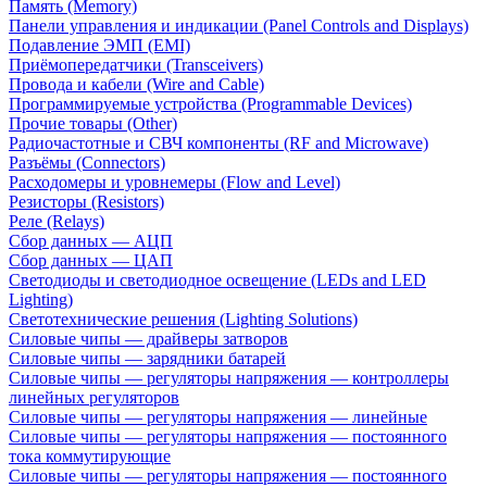
Память (Memory)
Панели управления и индикации (Panel Controls and Displays)
Подавление ЭМП (EMI)
Приёмопередатчики (Transceivers)
Провода и кабели (Wire and Cable)
Программируемые устройства (Programmable Devices)
Прочие товары (Other)
Радиочастотные и СВЧ компоненты (RF and Microwave)
Разъёмы (Connectors)
Расходомеры и уровнемеры (Flow and Level)
Резисторы (Resistors)
Реле (Relays)
Сбор данных — АЦП
Сбор данных — ЦАП
Светодиоды и светодиодное освещение (LEDs and LED
Lighting)
Светотехнические решения (Lighting Solutions)
Силовые чипы — драйверы затворов
Силовые чипы — зарядники батарей
Силовые чипы — регуляторы напряжения — контроллеры
линейных регуляторов
Силовые чипы — регуляторы напряжения — линейные
Силовые чипы — регуляторы напряжения — постоянного
тока коммутирующие
Силовые чипы — регуляторы напряжения — постоянного