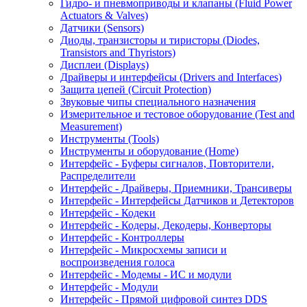
Гидро- и пневмоприводы и клапаны (Fluid Power
Actuators & Valves)
Датчики (Sensors)
Диоды, транзисторы и тиристоры (Diodes,
Transistors and Thyristors)
Дисплеи (Displays)
Драйверы и интерфейсы (Drivers and Interfaces)
Защита цепей (Circuit Protection)
Звуковые чипы специального назначения
Измерительное и тестовое оборудование (Test and
Measurement)
Инструменты (Tools)
Инструменты и оборудование (Home)
Интерфейс - Буферы сигналов, Повторители,
Распределители
Интерфейс - Драйверы, Приемники, Трансиверы
Интерфейс - Интерфейсы Датчиков и Детекторов
Интерфейс - Кодеки
Интерфейс - Кодеры, Декодеры, Конверторы
Интерфейс - Контроллеры
Интерфейс - Микросхемы записи и
воспроизведения голоса
Интерфейс - Модемы - ИС и модули
Интерфейс - Модули
Интерфейс - Прямой цифровой синтез DDS