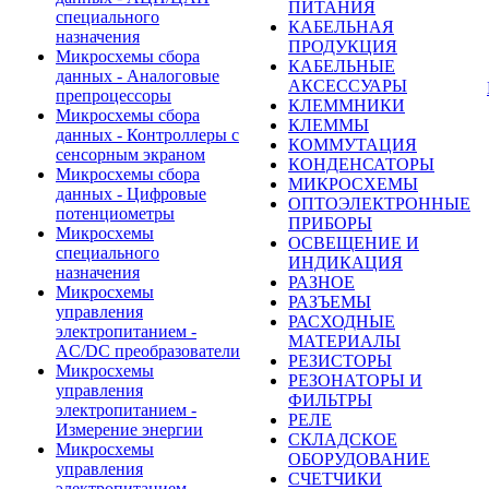
ПИТАНИЯ
специального
КАБЕЛЬНАЯ
назначения
ПРОДУКЦИЯ
Микросхемы сбора
КАБЕЛЬНЫЕ
данных - Аналоговые
АКСЕССУАРЫ
препроцессоры
КЛЕММНИКИ
Микросхемы сбора
КЛЕММЫ
данных - Контроллеры с
КОММУТАЦИЯ
сенсорным экраном
КОНДЕНСАТОРЫ
Микросхемы сбора
МИКРОСХЕМЫ
данных - Цифровые
ОПТОЭЛЕКТРОННЫЕ
потенциометры
ПРИБОРЫ
Микросхемы
ОСВЕЩЕНИЕ И
специального
ИНДИКАЦИЯ
назначения
РАЗНОЕ
Микросхемы
РАЗЪЕМЫ
управления
РАСХОДНЫЕ
электропитанием -
МАТЕРИАЛЫ
AC/DC преобразователи
РЕЗИСТОРЫ
Микросхемы
РЕЗОНАТОРЫ И
управления
ФИЛЬТРЫ
электропитанием -
РЕЛЕ
Измерение энергии
СКЛАДСКОЕ
Микросхемы
ОБОРУДОВАНИЕ
управления
СЧЕТЧИКИ
электропитанием -