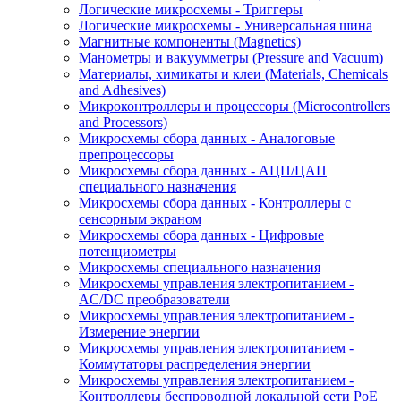
Логические микросхемы - Триггеры
Логические микросхемы - Универсальная шина
Магнитные компоненты (Magnetics)
Манометры и вакуумметры (Pressure and Vacuum)
Материалы, химикаты и клеи (Materials, Chemicals
and Adhesives)
Микроконтроллеры и процессоры (Microcontrollers
and Processors)
Микросхемы сбора данных - Аналоговые
препроцессоры
Микросхемы сбора данных - АЦП/ЦАП
специального назначения
Микросхемы сбора данных - Контроллеры с
сенсорным экраном
Микросхемы сбора данных - Цифровые
потенциометры
Микросхемы специального назначения
Микросхемы управления электропитанием -
AC/DC преобразователи
Микросхемы управления электропитанием -
Измерение энергии
Микросхемы управления электропитанием -
Коммутаторы распределения энергии
Микросхемы управления электропитанием -
Контроллеры беспроводной локальной сети PoE