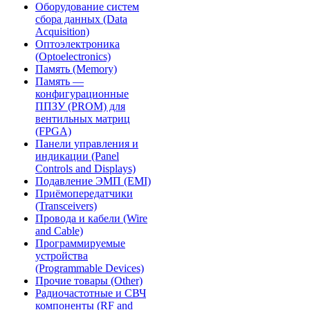
Оборудование систем
сбора данных (Data
Acquisition)
Оптоэлектроника
(Optoelectronics)
Память (Memory)
Память —
конфигурационные
ППЗУ (PROM) для
вентильных матриц
(FPGA)
Панели управления и
индикации (Panel
Controls and Displays)
Подавление ЭМП (EMI)
Приёмопередатчики
(Transceivers)
Провода и кабели (Wire
and Cable)
Программируемые
устройства
(Programmable Devices)
Прочие товары (Other)
Радиочастотные и СВЧ
компоненты (RF and