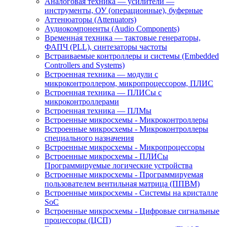
Аналоговая техника — усилители —
инструменты, ОУ (операционные), буферные
Аттенюаторы (Attenuators)
Аудиокомпоненты (Audio Components)
Временна́я техника — тактовые генераторы,
ФАПЧ (PLL), синтезаторы частоты
Встраиваемые контроллеры и системы (Embedded
Controllers and Systems)
Встроенная техника — модули с
микроконтроллером, микропроцессором, ПЛИС
Встроенная техника — ПЛИСы с
микроконтроллерами
Встроенная техника — ПЛМы
Встроенные микросхемы - Микроконтроллеры
Встроенные микросхемы - Микроконтроллеры
специального назначения
Встроенные микросхемы - Микропроцессоры
Встроенные микросхемы - ПЛИСы
Программируемые логические устройства
Встроенные микросхемы - Программируемая
пользователем вентильная матрица (ППВМ)
Встроенные микросхемы - Системы на кристалле
SoC
Встроенные микросхемы - Цифровые сигнальные
процессоры (ЦСП)