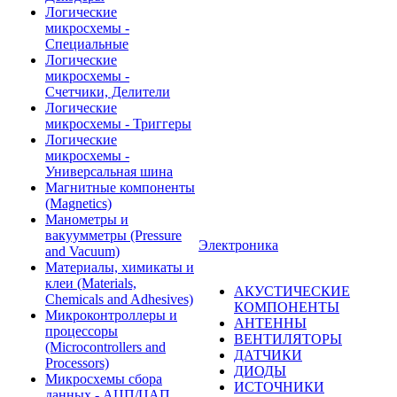
Логические
микросхемы -
Специальные
Логические
микросхемы -
Счетчики, Делители
Логические
микросхемы - Триггеры
Логические
микросхемы -
Универсальная шина
Магнитные компоненты
(Magnetics)
Манометры и
вакуумметры (Pressure
Электроника
and Vacuum)
Материалы, химикаты и
клеи (Materials,
АКУСТИЧЕСКИЕ
Chemicals and Adhesives)
КОМПОНЕНТЫ
Микроконтроллеры и
АНТЕННЫ
процессоры
ВЕНТИЛЯТОРЫ
(Microcontrollers and
ДАТЧИКИ
Processors)
ДИОДЫ
Микросхемы сбора
ИСТОЧНИКИ
данных - АЦП/ЦАП