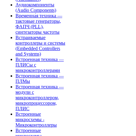
Аудиокомпоненты
(Audio Components)
Временна́я техника —
тактовые генераторы,
ФАПЧ (PLL),
синтезаторы частоты
Встраиваемые
контроллеры и системы
(Embedded Controllers
and Systems)
Встроенная техника —
ПЛИСы с
микроконтроллерами
Встроенная техника —
ПЛМы
Встроенная техника —
модули с
микроконтроллером,
микропроцессором,
ПЛИС
Встроенные
микросхемы -
Микроконтроллеры
Встроенные
микросхемы -