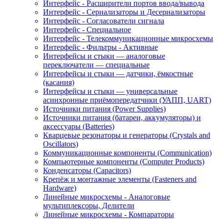
Интерфейс - Расширители портов ввода/вывода
Интерфейс - Сериализаторы и Десериализаторы
Интерфейс - Согласователи сигнала
Интерфейс - Специальное
Интерфейс - Телекоммуникационные микросхемы
Интерфейс - Фильтры - Активные
Интерфейсы и стыки — аналоговые
переключатели — специальные
Интерфейсы и стыки — датчики, ёмкостные
(касания)
Интерфейсы и стыки — универсальные
асинхронные приёмопередатчики (УАПП, UART)
Источники питания (Power Supplies)
Источники питания (батареи, аккумуляторы) и
аксессуары (Batteries)
Кварцевые резонаторы и генераторы (Crystals and
Oscillators)
Коммуникационные компоненты (Communication)
Компьютерные компоненты (Computer Products)
Конденсаторы (Capacitors)
Крепёж и монтажные элементы (Fasteners and
Hardware)
Линейные микросхемы - Аналоговые
мультиплексоры, Делители
Линейные микросхемы - Компараторы