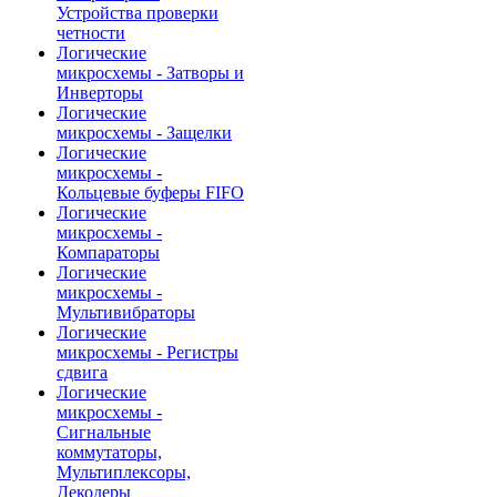
Устройства проверки
четности
Логические
микросхемы - Затворы и
Инверторы
Логические
микросхемы - Защелки
Логические
микросхемы -
Кольцевые буферы FIFO
Логические
микросхемы -
Компараторы
Логические
микросхемы -
Мультивибраторы
Логические
микросхемы - Регистры
сдвига
Логические
микросхемы -
Сигнальные
коммутаторы,
Мультиплексоры,
Декодеры