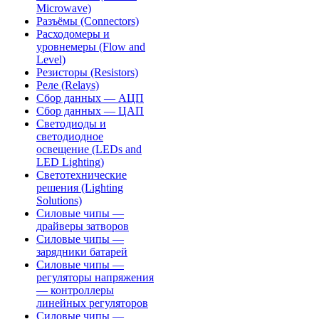
Microwave)
Разъёмы (Connectors)
Расходомеры и
уровнемеры (Flow and
Level)
Резисторы (Resistors)
Реле (Relays)
Сбор данных — АЦП
Сбор данных — ЦАП
Светодиоды и
светодиодное
освещение (LEDs and
LED Lighting)
Светотехнические
решения (Lighting
Solutions)
Силовые чипы —
драйверы затворов
Силовые чипы —
зарядники батарей
Силовые чипы —
регуляторы напряжения
— контроллеры
линейных регуляторов
Силовые чипы —