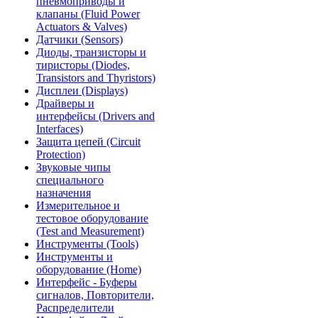
пневмоприводы и
клапаны (Fluid Power
Actuators & Valves)
Датчики (Sensors)
Диоды, транзисторы и
тиристоры (Diodes,
Transistors and Thyristors)
Дисплеи (Displays)
Драйверы и
интерфейсы (Drivers and
Interfaces)
Защита цепей (Circuit
Protection)
Звуковые чипы
специального
назначения
Измерительное и
тестовое оборудование
(Test and Measurement)
Инструменты (Tools)
Инструменты и
оборудование (Home)
Интерфейс - Буферы
сигналов, Повторители,
Распределители