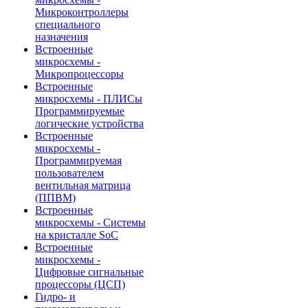
Микроконтроллеры
специального
назначения
Встроенные
микросхемы -
Микропроцессоры
Встроенные
микросхемы - ПЛИСы
Программируемые
логические устройства
Встроенные
микросхемы -
Программируемая
пользователем
вентильная матрица
(ППВМ)
Встроенные
микросхемы - Системы
на кристалле SoC
Встроенные
микросхемы -
Цифровые сигнальные
процессоры (ЦСП)
Гидро- и