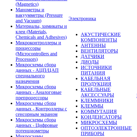
(Magnetics)
Манометры и
вакуумметры (Pressure
Электроника
and Vacuum)
Материалы, химикаты и
клеи (Materials,
АКУСТИЧЕСКИЕ
Chemicals and Adhesives)
КОМПОНЕНТЫ
Микроконтроллеры и
АНТЕННЫ
процессоры
ВЕНТИЛЯТОРЫ
(Microcontrollers and
ДАТЧИКИ
Processors)
ДИОДЫ
Микросхемы сбора
ИСТОЧНИКИ
данных - АЦП/ЦАП
ПИТАНИЯ
специального
КАБЕЛЬНАЯ
назначения
ПРОДУКЦИЯ
Микросхемы сбора
КАБЕЛЬНЫЕ
данных - Аналоговые
АКСЕССУАРЫ
препроцессоры
КЛЕММНИКИ
Микросхемы сбора
КЛЕММЫ
данных - Контроллеры с
КОММУТАЦИЯ
сенсорным экраном
КОНДЕНСАТОРЫ
Микросхемы сбора
МИКРОСХЕМЫ
данных - Цифровые
ОПТОЭЛЕКТРОННЫЕ
потенциометры
ПРИБОРЫ
Микросхемы