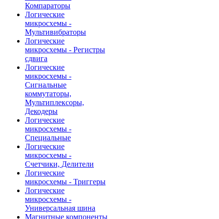
Компараторы
Логические
микросхемы -
Мультивибраторы
Логические
микросхемы - Регистры
сдвига
Логические
микросхемы -
Сигнальные
коммутаторы,
Мультиплексоры,
Декодеры
Логические
микросхемы -
Специальные
Логические
микросхемы -
Счетчики, Делители
Логические
микросхемы - Триггеры
Логические
микросхемы -
Универсальная шина
Магнитные компоненты