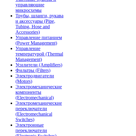
управляющие
микросхемы
Трубы, шланги, рукава
и аксессуары (Pipe,
Tubing, Hose and
Accessories)
Управление питанием
(Power Management)
Управление
температурой (Thermal
Management)
Усилители (Amplifiers)
Фильтры (Filters)
Электродвигатели
(Motors)
Электромеханические
компоненты
(Electromechanical)
Электромеханические
переключатели
(Electromechanical
Switches)
Электронные
переключатели
(Electronic Switches)