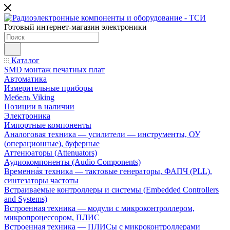
Готовый интернет-магазин электроники
Каталог
SMD монтаж печатных плат
Автоматика
Измерительные приборы
Мебель Viking
Позиции в наличии
Электроника
Импортные компоненты
Аналоговая техника — усилители — инструменты, ОУ
(операционные), буферные
Аттенюаторы (Attenuators)
Аудиокомпоненты (Audio Components)
Временна́я техника — тактовые генераторы, ФАПЧ (PLL),
синтезаторы частоты
Встраиваемые контроллеры и системы (Embedded Controllers
and Systems)
Встроенная техника — модули с микроконтроллером,
микропроцессором, ПЛИС
Встроенная техника — ПЛИСы с микроконтроллерами