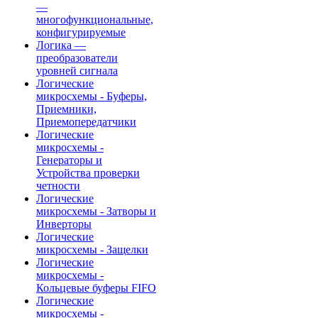
—
многофункциональные,
конфигурируемые
Логика —
преобразователи
уровней сигнала
Логические
микросхемы - Буферы,
Приемники,
Приемопередатчики
Логические
микросхемы -
Генераторы и
Устройства проверки
четности
Логические
микросхемы - Затворы и
Инверторы
Логические
микросхемы - Защелки
Логические
микросхемы -
Кольцевые буферы FIFO
Логические
микросхемы -