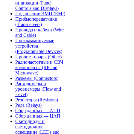
индикации (Panel
Controls and Displays)
Подавление ЭМП (EMI)
Приёмопередатчики
(Transceivers)
Провода и кабели (Wire
and Cable)
Программируемые
устройства
(Programmable Devices)
Прочие товары (Other)
Радиочастотные и СВЧ
компоненты (RF and
Microwave)
Разъёмы (Connectors)
Расходомеры и
уровнемеры (Flow and
Level)
Резисторы (Resistors)
Реле (Relays)
Сбор данных — АЦП
Сбор данных — ЦАП
Светодиоды и
светодиодное
освещение (LEDs and