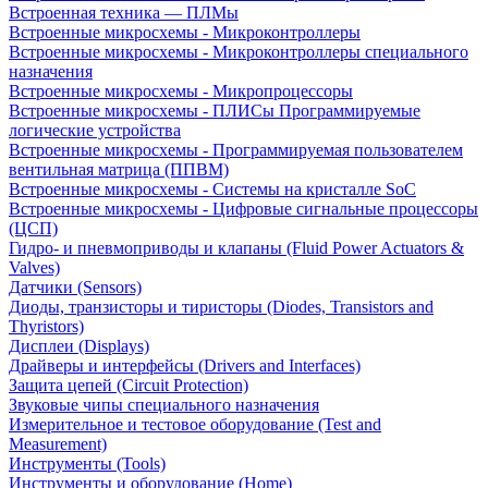
Встроенная техника — ПЛМы
Встроенные микросхемы - Микроконтроллеры
Встроенные микросхемы - Микроконтроллеры специального
назначения
Встроенные микросхемы - Микропроцессоры
Встроенные микросхемы - ПЛИСы Программируемые
логические устройства
Встроенные микросхемы - Программируемая пользователем
вентильная матрица (ППВМ)
Встроенные микросхемы - Системы на кристалле SoC
Встроенные микросхемы - Цифровые сигнальные процессоры
(ЦСП)
Гидро- и пневмоприводы и клапаны (Fluid Power Actuators &
Valves)
Датчики (Sensors)
Диоды, транзисторы и тиристоры (Diodes, Transistors and
Thyristors)
Дисплеи (Displays)
Драйверы и интерфейсы (Drivers and Interfaces)
Защита цепей (Circuit Protection)
Звуковые чипы специального назначения
Измерительное и тестовое оборудование (Test and
Measurement)
Инструменты (Tools)
Инструменты и оборудование (Home)