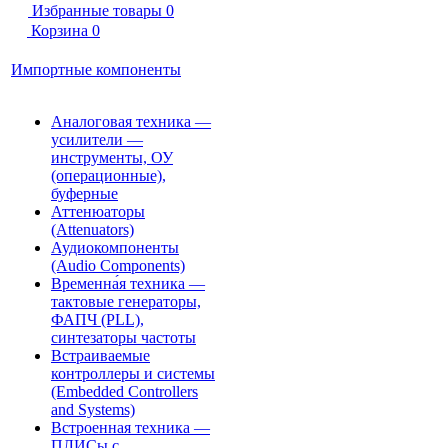
Избранные товары
0
Корзина
0
Импортные компоненты
Аналоговая техника —
усилители —
инструменты, ОУ
(операционные),
буферные
Аттенюаторы
(Attenuators)
Аудиокомпоненты
(Audio Components)
Временна́я техника —
тактовые генераторы,
ФАПЧ (PLL),
синтезаторы частоты
Встраиваемые
контроллеры и системы
(Embedded Controllers
and Systems)
Встроенная техника —
ПЛИСы с