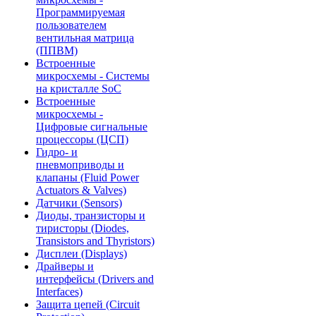
Программируемая
пользователем
вентильная матрица
(ППВМ)
Встроенные
микросхемы - Системы
на кристалле SoC
Встроенные
микросхемы -
Цифровые сигнальные
процессоры (ЦСП)
Гидро- и
пневмоприводы и
клапаны (Fluid Power
Actuators & Valves)
Датчики (Sensors)
Диоды, транзисторы и
тиристоры (Diodes,
Transistors and Thyristors)
Дисплеи (Displays)
Драйверы и
интерфейсы (Drivers and
Interfaces)
Защита цепей (Circuit