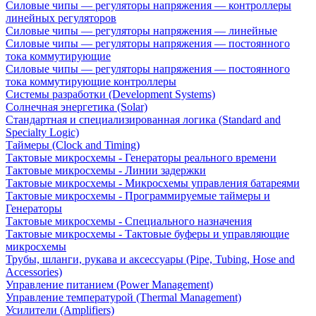
Силовые чипы — регуляторы напряжения — контроллеры
линейных регуляторов
Силовые чипы — регуляторы напряжения — линейные
Силовые чипы — регуляторы напряжения — постоянного
тока коммутирующие
Силовые чипы — регуляторы напряжения — постоянного
тока коммутирующие контроллеры
Системы разработки (Development Systems)
Солнечная энергетика (Solar)
Стандартная и специализированная логика (Standard and
Specialty Logic)
Таймеры (Clock and Timing)
Тактовые микросхемы - Генераторы реального времени
Тактовые микросхемы - Линии задержки
Тактовые микросхемы - Микросхемы управления батареями
Тактовые микросхемы - Программируемые таймеры и
Генераторы
Тактовые микросхемы - Специального назначения
Тактовые микросхемы - Тактовые буферы и управляющие
микросхемы
Трубы, шланги, рукава и аксессуары (Pipe, Tubing, Hose and
Accessories)
Управление питанием (Power Management)
Управление температурой (Thermal Management)
Усилители (Amplifiers)