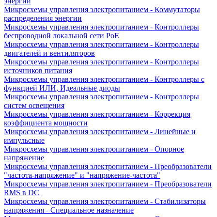
энергии
Микросхемы управления электропитанием - Коммутаторы
распределения энергии
Микросхемы управления электропитанием - Контроллеры
беспроводной локальной сети PoE
Микросхемы управления электропитанием - Контроллеры
двигателей и вентиляторов
Микросхемы управления электропитанием - Контроллеры
источников питания
Микросхемы управления электропитанием - Контроллеры с
функцией ИЛИ, Идеальные диоды
Микросхемы управления электропитанием - Контроллеры
систем освещения
Микросхемы управления электропитанием - Коррекция
коэффициента мощности
Микросхемы управления электропитанием - Линейные и
импульсные
Микросхемы управления электропитанием - Опорное
напряжение
Микросхемы управления электропитанием - Преобразователи
"частота-напряжение" и "напряжение-частота"
Микросхемы управления электропитанием - Преобразователи
RMS в DC
Микросхемы управления электропитанием - Стабилизаторы
напряжения - Специальное назначение