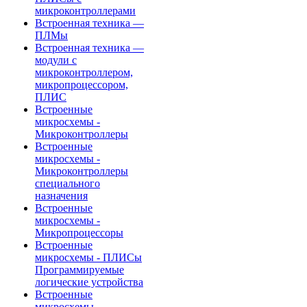
микроконтроллерами
Встроенная техника —
ПЛМы
Встроенная техника —
модули с
микроконтроллером,
микропроцессором,
ПЛИС
Встроенные
микросхемы -
Микроконтроллеры
Встроенные
микросхемы -
Микроконтроллеры
специального
назначения
Встроенные
микросхемы -
Микропроцессоры
Встроенные
микросхемы - ПЛИСы
Программируемые
логические устройства
Встроенные
микросхемы -