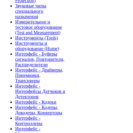
Protection)
Звуковые чипы
специального
назначения
Измерительное и
тестовое оборудование
(Test and Measurement)
Инструменты (Tools)
Инструменты и
оборудование (Home)
Интерфейс - Буферы
сигналов, Повторители,
Распределители
Интерфейс - Драйверы,
Приемники,
Трансиверы
Интерфейс -
Интерфейсы Датчиков и
Детекторов
Интерфейс - Кодеки
Интерфейс - Кодеры,
Декодеры, Конверторы
Интерфейс -
Контроллеры
Интерфейс -