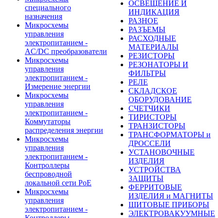
ОСВЕЩЕНИЕ И
специального
ИНДИКАЦИЯ
назначения
РАЗНОЕ
Микросхемы
РАЗЪЕМЫ
управления
РАСХОДНЫЕ
электропитанием -
МАТЕРИАЛЫ
AC/DC преобразователи
РЕЗИСТОРЫ
Микросхемы
РЕЗОНАТОРЫ И
управления
ФИЛЬТРЫ
электропитанием -
РЕЛЕ
Измерение энергии
СКЛАДСКОЕ
Микросхемы
ОБОРУДОВАНИЕ
управления
СЧЕТЧИКИ
электропитанием -
ТИРИСТОРЫ
Коммутаторы
ТРАНЗИСТОРЫ
распределения энергии
ТРАНСФОРМАТОРЫ и
Микросхемы
ДРОССЕЛИ
управления
УСТАНОВОЧНЫЕ
электропитанием -
ИЗДЕЛИЯ
Контроллеры
УСТРОЙСТВА
беспроводной
ЗАЩИТЫ
локальной сети PoE
ФЕРРИТОВЫЕ
Микросхемы
ИЗДЕЛИЯ и МАГНИТЫ
управления
ЩИТОВЫЕ ПРИБОРЫ
электропитанием -
ЭЛЕКТРОВАКУУМНЫЕ
Контроллеры