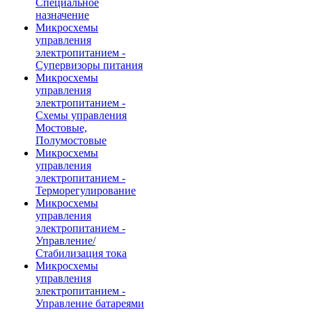
Специальное
назначение
Микросхемы
управления
электропитанием -
Супервизоры питания
Микросхемы
управления
электропитанием -
Схемы управления
Мостовые,
Полумостовые
Микросхемы
управления
электропитанием -
Терморегулирование
Микросхемы
управления
электропитанием -
Управление/
Стабилизация тока
Микросхемы
управления
электропитанием -
Управление батареями