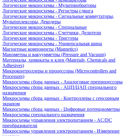
Логические микросхемы - Мультивибраторы
Логические микросхемы - Регистры сдвига
Логические микросхемы - Сигнальные коммутаторы,
Мультиплексоры, Декодеры
Логические микросхемы - Специальные
Логические микросхемы - Счетчики, Делители
Логические микросхемы - Триггеры
Логические микросхемы - Универсальная шина
Магнитные компоненты (Magnetics)
Манометры и вакуумметры (Pressure and Vacuum)
Материалы, химикаты и клеи (Materials, Chemicals and
Adhesives)
Микроконтроллеры и процессоры (Microcontrollers and
Processors)
Микросхемы сбора данных - Аналоговые препроцессоры
Микросхемы сбора данных - АЦП/ЦАП специального
назначения
Микросхемы сбора данных - Контроллеры с сенсорным
экраном
Микросхемы сбора данных - Цифровые потенциометры
Микросхемы специального назначения
Микросхемы управления электропитанием - AC/DC
преобразователи
Микросхемы управления электропитанием - Измерение