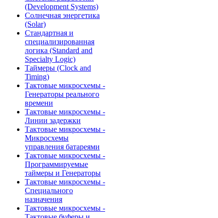
(Development Systems)
Солнечная энергетика
(Solar)
Стандартная и
специализированная
логика (Standard and
Specialty Logic)
Таймеры (Clock and
Timing)
Тактовые микросхемы -
Генераторы реального
времени
Тактовые микросхемы -
Линии задержки
Тактовые микросхемы -
Микросхемы
управления батареями
Тактовые микросхемы -
Программируемые
таймеры и Генераторы
Тактовые микросхемы -
Специального
назначения
Тактовые микросхемы -
Тактовые буферы и