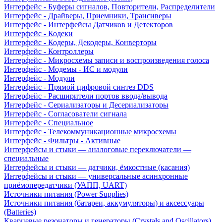
Интерфейс - Буферы сигналов, Повторители, Распределители
Интерфейс - Драйверы, Приемники, Трансиверы
Интерфейс - Интерфейсы Датчиков и Детекторов
Интерфейс - Кодеки
Интерфейс - Кодеры, Декодеры, Конверторы
Интерфейс - Контроллеры
Интерфейс - Микросхемы записи и воспроизведения голоса
Интерфейс - Модемы - ИС и модули
Интерфейс - Модули
Интерфейс - Прямой цифровой синтез DDS
Интерфейс - Расширители портов ввода/вывода
Интерфейс - Сериализаторы и Десериализаторы
Интерфейс - Согласователи сигнала
Интерфейс - Специальное
Интерфейс - Телекоммуникационные микросхемы
Интерфейс - Фильтры - Активные
Интерфейсы и стыки — аналоговые переключатели —
специальные
Интерфейсы и стыки — датчики, ёмкостные (касания)
Интерфейсы и стыки — универсальные асинхронные
приёмопередатчики (УАПП, UART)
Источники питания (Power Supplies)
Источники питания (батареи, аккумуляторы) и аксессуары
(Batteries)
Кварцевые резонаторы и генераторы (Crystals and Oscillators)