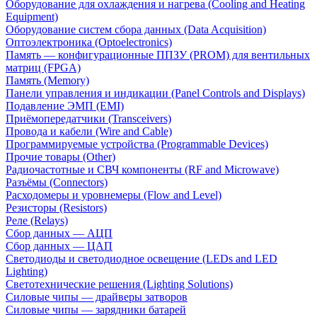
Оборудование для охлаждения и нагрева (Cooling and Heating
Equipment)
Оборудование систем сбора данных (Data Acquisition)
Оптоэлектроника (Optoelectronics)
Память — конфигурационные ППЗУ (PROM) для вентильных
матриц (FPGA)
Память (Memory)
Панели управления и индикации (Panel Controls and Displays)
Подавление ЭМП (EMI)
Приёмопередатчики (Transceivers)
Провода и кабели (Wire and Cable)
Программируемые устройства (Programmable Devices)
Прочие товары (Other)
Радиочастотные и СВЧ компоненты (RF and Microwave)
Разъёмы (Connectors)
Расходомеры и уровнемеры (Flow and Level)
Резисторы (Resistors)
Реле (Relays)
Сбор данных — АЦП
Сбор данных — ЦАП
Светодиоды и светодиодное освещение (LEDs and LED
Lighting)
Светотехнические решения (Lighting Solutions)
Силовые чипы — драйверы затворов
Силовые чипы — зарядники батарей