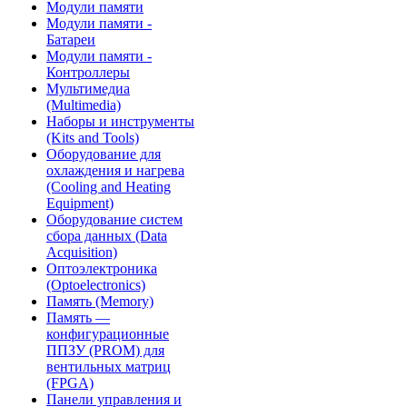
Модули памяти
Модули памяти -
Батареи
Модули памяти -
Контроллеры
Мультимедиа
(Multimedia)
Наборы и инструменты
(Kits and Tools)
Оборудование для
охлаждения и нагрева
(Cooling and Heating
Equipment)
Оборудование систем
сбора данных (Data
Acquisition)
Оптоэлектроника
(Optoelectronics)
Память (Memory)
Память —
конфигурационные
ППЗУ (PROM) для
вентильных матриц
(FPGA)
Панели управления и