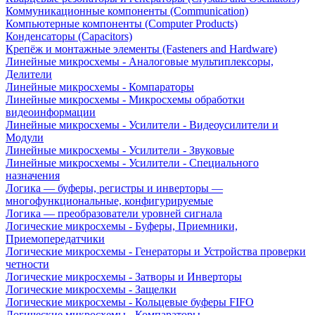
Коммуникационные компоненты (Communication)
Компьютерные компоненты (Computer Products)
Конденсаторы (Capacitors)
Крепёж и монтажные элементы (Fasteners and Hardware)
Линейные микросхемы - Аналоговые мультиплексоры,
Делители
Линейные микросхемы - Компараторы
Линейные микросхемы - Микросхемы обработки
видеоинформации
Линейные микросхемы - Усилители - Видеоусилители и
Модули
Линейные микросхемы - Усилители - Звуковые
Линейные микросхемы - Усилители - Специального
назначения
Логика — буферы, регистры и инверторы —
многофункциональные, конфигурируемые
Логика — преобразователи уровней сигнала
Логические микросхемы - Буферы, Приемники,
Приемопередатчики
Логические микросхемы - Генераторы и Устройства проверки
четности
Логические микросхемы - Затворы и Инверторы
Логические микросхемы - Защелки
Логические микросхемы - Кольцевые буферы FIFO
Логические микросхемы - Компараторы