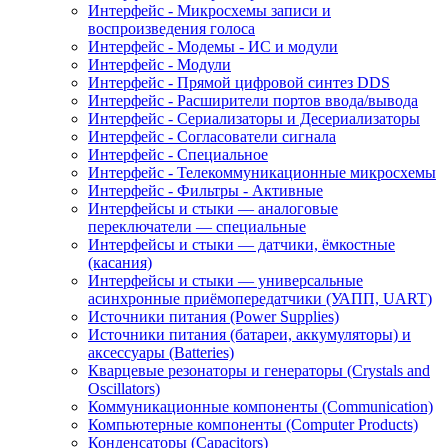
Интерфейс - Микросхемы записи и
воспроизведения голоса
Интерфейс - Модемы - ИС и модули
Интерфейс - Модули
Интерфейс - Прямой цифровой синтез DDS
Интерфейс - Расширители портов ввода/вывода
Интерфейс - Сериализаторы и Десериализаторы
Интерфейс - Согласователи сигнала
Интерфейс - Специальное
Интерфейс - Телекоммуникационные микросхемы
Интерфейс - Фильтры - Активные
Интерфейсы и стыки — аналоговые
переключатели — специальные
Интерфейсы и стыки — датчики, ёмкостные
(касания)
Интерфейсы и стыки — универсальные
асинхронные приёмопередатчики (УАПП, UART)
Источники питания (Power Supplies)
Источники питания (батареи, аккумуляторы) и
аксессуары (Batteries)
Кварцевые резонаторы и генераторы (Crystals and
Oscillators)
Коммуникационные компоненты (Communication)
Компьютерные компоненты (Computer Products)
Конденсаторы (Capacitors)