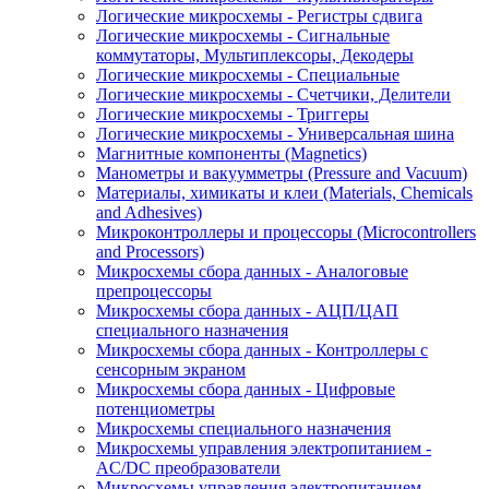
Логические микросхемы - Регистры сдвига
Логические микросхемы - Сигнальные
коммутаторы, Мультиплексоры, Декодеры
Логические микросхемы - Специальные
Логические микросхемы - Счетчики, Делители
Логические микросхемы - Триггеры
Логические микросхемы - Универсальная шина
Магнитные компоненты (Magnetics)
Манометры и вакуумметры (Pressure and Vacuum)
Материалы, химикаты и клеи (Materials, Chemicals
and Adhesives)
Микроконтроллеры и процессоры (Microcontrollers
and Processors)
Микросхемы сбора данных - Аналоговые
препроцессоры
Микросхемы сбора данных - АЦП/ЦАП
специального назначения
Микросхемы сбора данных - Контроллеры с
сенсорным экраном
Микросхемы сбора данных - Цифровые
потенциометры
Микросхемы специального назначения
Микросхемы управления электропитанием -
AC/DC преобразователи
Микросхемы управления электропитанием -