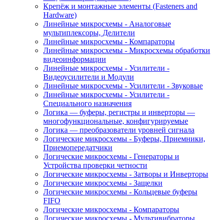
Крепёж и монтажные элементы (Fasteners and
Hardware)
Линейные микросхемы - Аналоговые
мультиплексоры, Делители
Линейные микросхемы - Компараторы
Линейные микросхемы - Микросхемы обработки
видеоинформации
Линейные микросхемы - Усилители -
Видеоусилители и Модули
Линейные микросхемы - Усилители - Звуковые
Линейные микросхемы - Усилители -
Специального назначения
Логика — буферы, регистры и инверторы —
многофункциональные, конфигурируемые
Логика — преобразователи уровней сигнала
Логические микросхемы - Буферы, Приемники,
Приемопередатчики
Логические микросхемы - Генераторы и
Устройства проверки четности
Логические микросхемы - Затворы и Инверторы
Логические микросхемы - Защелки
Логические микросхемы - Кольцевые буферы
FIFO
Логические микросхемы - Компараторы
Логические микросхемы - Мультивибраторы