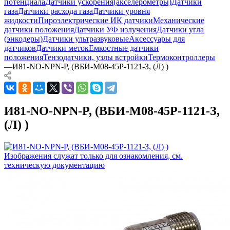
потенциала
Датчики ускорения(акселерометры)
Датчики
газа
Датчики расхода газа
Датчики уровня
жидкости
Пироэлектрические ИК датчики
Механические
датчики положения
Датчики УФ излучения
Датчики угла
(энкодеры)
Датчики ультразвуковые
Аксессуары для
датчиков
Датчики меток
Емкостные датчики
положения
Тензодатчики, узлы встройки
Термоконтроллеры
—
И81-NO-NPN-P, (ВБИ-М08-45Р-1121-З, (Л) )
И81-NO-NPN-P, (ВБИ-М08-45Р-1121-З,
(Л) )
Изображения служат только для ознакомления, см.
техническую документацию