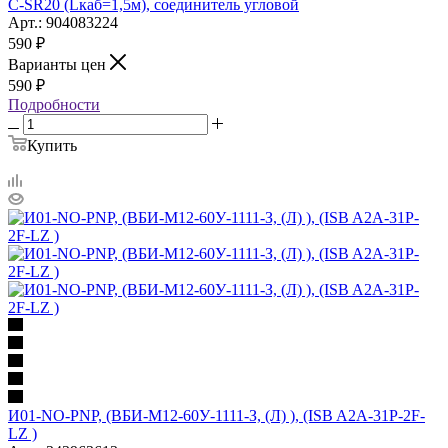
C-SR20 (Lкаб=1,5м), соединитель угловой
Арт.: 904083224
590
₽
Варианты цен
590
₽
Подробности
Купить
И01-NO-PNP, (ВБИ-М12-60У-1111-З, (Л) ), (ISB A2A-31P-2F-
LZ )