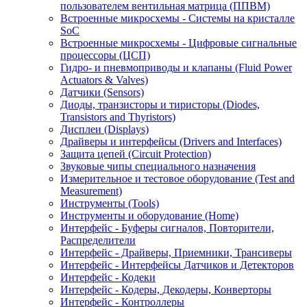
пользователем вентильная матрица (ППВМ)
Встроенные микросхемы - Системы на кристалле
SoC
Встроенные микросхемы - Цифровые сигнальные
процессоры (ЦСП)
Гидро- и пневмоприводы и клапаны (Fluid Power
Actuators & Valves)
Датчики (Sensors)
Диоды, транзисторы и тиристоры (Diodes,
Transistors and Thyristors)
Дисплеи (Displays)
Драйверы и интерфейсы (Drivers and Interfaces)
Защита цепей (Circuit Protection)
Звуковые чипы специального назначения
Измерительное и тестовое оборудование (Test and
Measurement)
Инструменты (Tools)
Инструменты и оборудование (Home)
Интерфейс - Буферы сигналов, Повторители,
Распределители
Интерфейс - Драйверы, Приемники, Трансиверы
Интерфейс - Интерфейсы Датчиков и Детекторов
Интерфейс - Кодеки
Интерфейс - Кодеры, Декодеры, Конверторы
Интерфейс - Контроллеры