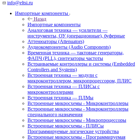
info@eltsi.ru
Импортные компоненты
Назад
Импортные компоненты
Аналоговая техника — усилители —
инструменты, ОУ (операционные), буферные
Аттенюаторы (Attenuators)
Аудиокомпоненты (Audio Components)
Временна́я техника — тактовые генераторы,
ФАПЧ (PLL), синтезаторы частоты
Встраиваемые контроллеры и системы (Embedded
Controllers and Systems)
Встроенная техника — модули с
микроконтроллером, микропроцессором, ПЛИС
Встроенная техника — ПЛИСы с
микроконтроллерами
Встроенная техника — ПЛМы
Встроенные микросхемы - Микроконтроллеры
Встроенные микросхемы - Микроконтроллеры
специального назначения
Встроенные микросхемы - Микропроцессоры
Встроенные микросхемы - ПЛИСы
Программируемые логические устройства
Встроенные микросхемы - Программируемая