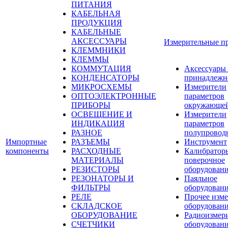
ПИТАНИЯ
КАБЕЛЬНАЯ
ПРОДУКЦИЯ
КАБЕЛЬНЫЕ
АКСЕССУАРЫ
Измерительные п
КЛЕММНИКИ
КЛЕММЫ
КОММУТАЦИЯ
Аксессуары
КОНДЕНСАТОРЫ
принадлежн
МИКРОСХЕМЫ
Измерители
ОПТОЭЛЕКТРОННЫЕ
параметров
ПРИБОРЫ
окружающей
ОСВЕЩЕНИЕ И
Измерители
ИНДИКАЦИЯ
параметров
РАЗНОЕ
полупровод
Импортные
РАЗЪЕМЫ
Инструмент
компоненты
РАСХОДНЫЕ
Калибратор
МАТЕРИАЛЫ
поверочное
РЕЗИСТОРЫ
оборудован
РЕЗОНАТОРЫ И
Паяльное
ФИЛЬТРЫ
оборудован
РЕЛЕ
Прочее изме
СКЛАДСКОЕ
оборудован
ОБОРУДОВАНИЕ
Радиоизмер
СЧЕТЧИКИ
оборудован