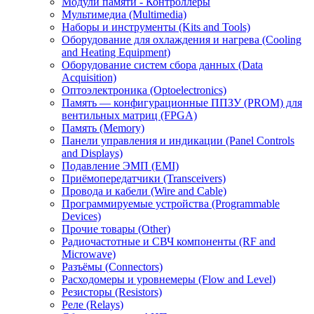
Модули памяти - Контроллеры
Мультимедиа (Multimedia)
Наборы и инструменты (Kits and Tools)
Оборудование для охлаждения и нагрева (Cooling
and Heating Equipment)
Оборудование систем сбора данных (Data
Acquisition)
Оптоэлектроника (Optoelectronics)
Память — конфигурационные ППЗУ (PROM) для
вентильных матриц (FPGA)
Память (Memory)
Панели управления и индикации (Panel Controls
and Displays)
Подавление ЭМП (EMI)
Приёмопередатчики (Transceivers)
Провода и кабели (Wire and Cable)
Программируемые устройства (Programmable
Devices)
Прочие товары (Other)
Радиочастотные и СВЧ компоненты (RF and
Microwave)
Разъёмы (Connectors)
Расходомеры и уровнемеры (Flow and Level)
Резисторы (Resistors)
Реле (Relays)