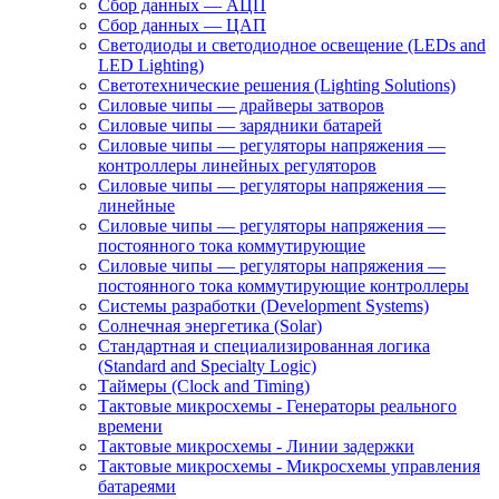
Сбор данных — АЦП
Сбор данных — ЦАП
Светодиоды и светодиодное освещение (LEDs and
LED Lighting)
Светотехнические решения (Lighting Solutions)
Силовые чипы — драйверы затворов
Силовые чипы — зарядники батарей
Силовые чипы — регуляторы напряжения —
контроллеры линейных регуляторов
Силовые чипы — регуляторы напряжения —
линейные
Силовые чипы — регуляторы напряжения —
постоянного тока коммутирующие
Силовые чипы — регуляторы напряжения —
постоянного тока коммутирующие контроллеры
Системы разработки (Development Systems)
Солнечная энергетика (Solar)
Стандартная и специализированная логика
(Standard and Specialty Logic)
Таймеры (Clock and Timing)
Тактовые микросхемы - Генераторы реального
времени
Тактовые микросхемы - Линии задержки
Тактовые микросхемы - Микросхемы управления
батареями