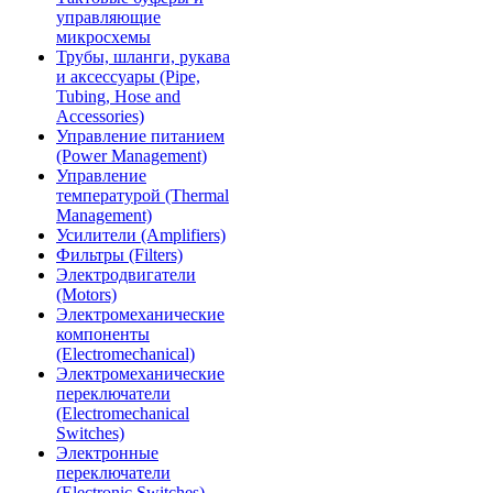
управляющие
микросхемы
Трубы, шланги, рукава
и аксессуары (Pipe,
Tubing, Hose and
Accessories)
Управление питанием
(Power Management)
Управление
температурой (Thermal
Management)
Усилители (Amplifiers)
Фильтры (Filters)
Электродвигатели
(Motors)
Электромеханические
компоненты
(Electromechanical)
Электромеханические
переключатели
(Electromechanical
Switches)
Электронные
переключатели
(Electronic Switches)