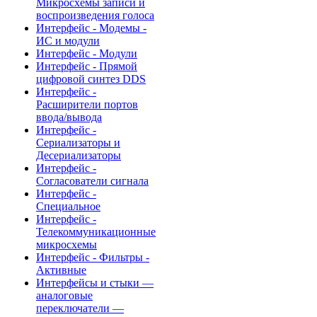
Микросхемы записи и
воспроизведения голоса
Интерфейс - Модемы -
ИС и модули
Интерфейс - Модули
Интерфейс - Прямой
цифровой синтез DDS
Интерфейс -
Расширители портов
ввода/вывода
Интерфейс -
Сериализаторы и
Десериализаторы
Интерфейс -
Согласователи сигнала
Интерфейс -
Специальное
Интерфейс -
Телекоммуникационные
микросхемы
Интерфейс - Фильтры -
Активные
Интерфейсы и стыки —
аналоговые
переключатели —