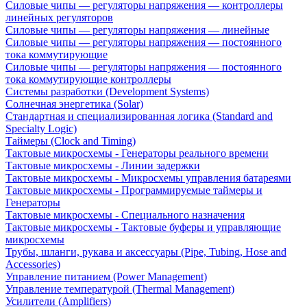
Силовые чипы — регуляторы напряжения — контроллеры
линейных регуляторов
Силовые чипы — регуляторы напряжения — линейные
Силовые чипы — регуляторы напряжения — постоянного
тока коммутирующие
Силовые чипы — регуляторы напряжения — постоянного
тока коммутирующие контроллеры
Системы разработки (Development Systems)
Солнечная энергетика (Solar)
Стандартная и специализированная логика (Standard and
Specialty Logic)
Таймеры (Clock and Timing)
Тактовые микросхемы - Генераторы реального времени
Тактовые микросхемы - Линии задержки
Тактовые микросхемы - Микросхемы управления батареями
Тактовые микросхемы - Программируемые таймеры и
Генераторы
Тактовые микросхемы - Специального назначения
Тактовые микросхемы - Тактовые буферы и управляющие
микросхемы
Трубы, шланги, рукава и аксессуары (Pipe, Tubing, Hose and
Accessories)
Управление питанием (Power Management)
Управление температурой (Thermal Management)
Усилители (Amplifiers)