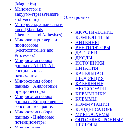
(Magnetics)
Манометры и
вакуумметры (Pressure
Электроника
and Vacuum)
Материалы, химикаты и
клеи (Materials,
АКУСТИЧЕСКИЕ
Chemicals and Adhesives)
КОМПОНЕНТЫ
Микроконтроллеры и
АНТЕННЫ
процессоры
ВЕНТИЛЯТОРЫ
(Microcontrollers and
ДАТЧИКИ
Processors)
ДИОДЫ
Микросхемы сбора
ИСТОЧНИКИ
данных - АЦП/ЦАП
ПИТАНИЯ
специального
КАБЕЛЬНАЯ
назначения
ПРОДУКЦИЯ
Микросхемы сбора
КАБЕЛЬНЫЕ
данных - Аналоговые
АКСЕССУАРЫ
препроцессоры
КЛЕММНИКИ
Микросхемы сбора
КЛЕММЫ
данных - Контроллеры с
КОММУТАЦИЯ
сенсорным экраном
КОНДЕНСАТОРЫ
Микросхемы сбора
МИКРОСХЕМЫ
данных - Цифровые
ОПТОЭЛЕКТРОННЫЕ
потенциометры
ПРИБОРЫ
Микросхемы