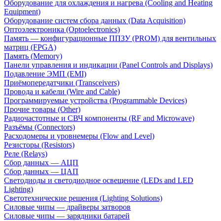
Оборудование для охлаждения и нагрева (Cooling and Heating
Equipment)
Оборудование систем сбора данных (Data Acquisition)
Оптоэлектроника (Optoelectronics)
Память — конфигурационные ППЗУ (PROM) для вентильных
матриц (FPGA)
Память (Memory)
Панели управления и индикации (Panel Controls and Displays)
Подавление ЭМП (EMI)
Приёмопередатчики (Transceivers)
Провода и кабели (Wire and Cable)
Программируемые устройства (Programmable Devices)
Прочие товары (Other)
Радиочастотные и СВЧ компоненты (RF and Microwave)
Разъёмы (Connectors)
Расходомеры и уровнемеры (Flow and Level)
Резисторы (Resistors)
Реле (Relays)
Сбор данных — АЦП
Сбор данных — ЦАП
Светодиоды и светодиодное освещение (LEDs and LED
Lighting)
Светотехнические решения (Lighting Solutions)
Силовые чипы — драйверы затворов
Силовые чипы — зарядники батарей