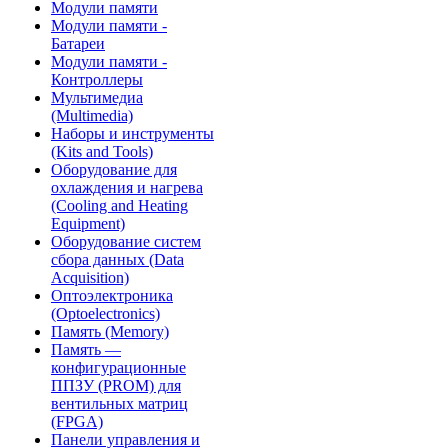
Модули памяти
Модули памяти -
Батареи
Модули памяти -
Контроллеры
Мультимедиа
(Multimedia)
Наборы и инструменты
(Kits and Tools)
Оборудование для
охлаждения и нагрева
(Cooling and Heating
Equipment)
Оборудование систем
сбора данных (Data
Acquisition)
Оптоэлектроника
(Optoelectronics)
Память (Memory)
Память —
конфигурационные
ППЗУ (PROM) для
вентильных матриц
(FPGA)
Панели управления и