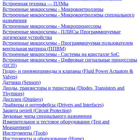
Встроенная техника — ПЛМы
Встроенные микросхемы - Микроконтроллеры
Встроенные микросхемы - Микроконтроллеры специального
назначения
Встроенные микросхемы - Микропроцессоры
Встроенные микросхемы - ПЛИСы Программируемые
логические устройства
Встроенные микросхемы - Программируемая пользователем
вентильная матрица (ППВМ)
Встроенные микросхемы - Системы на кристалле SoC
Встроенные микросхемы - Цифровые сигнальные процессоры
(ЦСП)
Гидро- и пневмоприводы и клапаны (Fluid Power Actuators &
Valves)
Датчики (Sensors)
Диоды, транзисторы и тиристоры (Diodes, Transistors and
Thyristors)
Дисплеи (Displays)
Драйверы и интерфейсы (Drivers and Interfaces)
Защита цепей (Circuit Protection)
Звуковые чипы специального назначения
Измерительное и тестовое оборудование (Test and
Measurement)
Инструменты (Tools)
Инструменты и оборудование (Home)