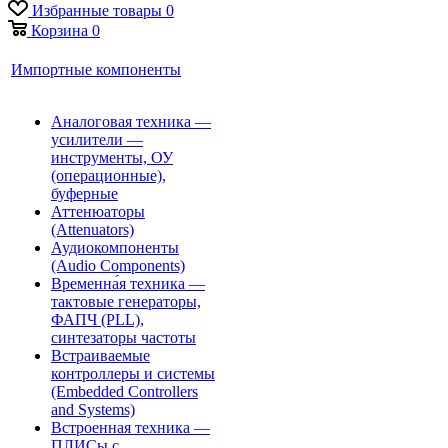
Избранные товары
0
Корзина
0
Импортные компоненты
Аналоговая техника —
усилители —
инструменты, ОУ
(операционные),
буферные
Аттенюаторы
(Attenuators)
Аудиокомпоненты
(Audio Components)
Временна́я техника —
тактовые генераторы,
ФАПЧ (PLL),
синтезаторы частоты
Встраиваемые
контроллеры и системы
(Embedded Controllers
and Systems)
Встроенная техника —
ПЛИСы с