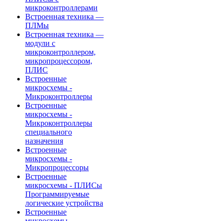
микроконтроллерами
Встроенная техника —
ПЛМы
Встроенная техника —
модули с
микроконтроллером,
микропроцессором,
ПЛИС
Встроенные
микросхемы -
Микроконтроллеры
Встроенные
микросхемы -
Микроконтроллеры
специального
назначения
Встроенные
микросхемы -
Микропроцессоры
Встроенные
микросхемы - ПЛИСы
Программируемые
логические устройства
Встроенные
микросхемы -