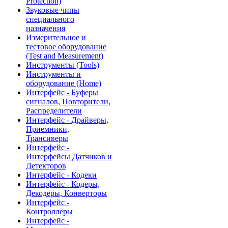
Protection)
Звуковые чипы
специального
назначения
Измерительное и
тестовое оборудование
(Test and Measurement)
Инструменты (Tools)
Инструменты и
оборудование (Home)
Интерфейс - Буферы
сигналов, Повторители,
Распределители
Интерфейс - Драйверы,
Приемники,
Трансиверы
Интерфейс -
Интерфейсы Датчиков и
Детекторов
Интерфейс - Кодеки
Интерфейс - Кодеры,
Декодеры, Конверторы
Интерфейс -
Контроллеры
Интерфейс -