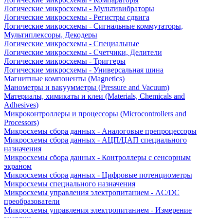
Логические микросхемы - Мультивибраторы
Логические микросхемы - Регистры сдвига
Логические микросхемы - Сигнальные коммутаторы,
Мультиплексоры, Декодеры
Логические микросхемы - Специальные
Логические микросхемы - Счетчики, Делители
Логические микросхемы - Триггеры
Логические микросхемы - Универсальная шина
Магнитные компоненты (Magnetics)
Манометры и вакуумметры (Pressure and Vacuum)
Материалы, химикаты и клеи (Materials, Chemicals and
Adhesives)
Микроконтроллеры и процессоры (Microcontrollers and
Processors)
Микросхемы сбора данных - Аналоговые препроцессоры
Микросхемы сбора данных - АЦП/ЦАП специального
назначения
Микросхемы сбора данных - Контроллеры с сенсорным
экраном
Микросхемы сбора данных - Цифровые потенциометры
Микросхемы специального назначения
Микросхемы управления электропитанием - AC/DC
преобразователи
Микросхемы управления электропитанием - Измерение