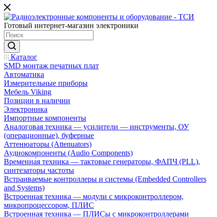
Готовый интернет-магазин электроники
Каталог
SMD монтаж печатных плат
Автоматика
Измерительные приборы
Мебель Viking
Позиции в наличии
Электроника
Импортные компоненты
Аналоговая техника — усилители — инструменты, ОУ
(операционные), буферные
Аттенюаторы (Attenuators)
Аудиокомпоненты (Audio Components)
Временна́я техника — тактовые генераторы, ФАПЧ (PLL),
синтезаторы частоты
Встраиваемые контроллеры и системы (Embedded Controllers
and Systems)
Встроенная техника — модули с микроконтроллером,
микропроцессором, ПЛИС
Встроенная техника — ПЛИСы с микроконтроллерами