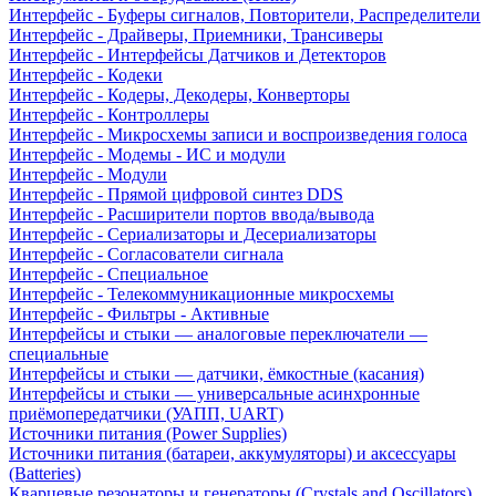
Интерфейс - Буферы сигналов, Повторители, Распределители
Интерфейс - Драйверы, Приемники, Трансиверы
Интерфейс - Интерфейсы Датчиков и Детекторов
Интерфейс - Кодеки
Интерфейс - Кодеры, Декодеры, Конверторы
Интерфейс - Контроллеры
Интерфейс - Микросхемы записи и воспроизведения голоса
Интерфейс - Модемы - ИС и модули
Интерфейс - Модули
Интерфейс - Прямой цифровой синтез DDS
Интерфейс - Расширители портов ввода/вывода
Интерфейс - Сериализаторы и Десериализаторы
Интерфейс - Согласователи сигнала
Интерфейс - Специальное
Интерфейс - Телекоммуникационные микросхемы
Интерфейс - Фильтры - Активные
Интерфейсы и стыки — аналоговые переключатели —
специальные
Интерфейсы и стыки — датчики, ёмкостные (касания)
Интерфейсы и стыки — универсальные асинхронные
приёмопередатчики (УАПП, UART)
Источники питания (Power Supplies)
Источники питания (батареи, аккумуляторы) и аксессуары
(Batteries)
Кварцевые резонаторы и генераторы (Crystals and Oscillators)