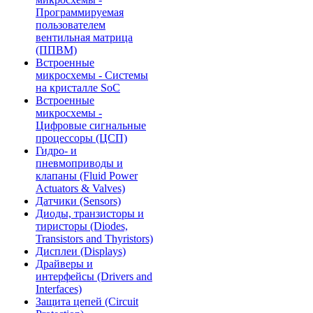
Программируемая
пользователем
вентильная матрица
(ППВМ)
Встроенные
микросхемы - Системы
на кристалле SoC
Встроенные
микросхемы -
Цифровые сигнальные
процессоры (ЦСП)
Гидро- и
пневмоприводы и
клапаны (Fluid Power
Actuators & Valves)
Датчики (Sensors)
Диоды, транзисторы и
тиристоры (Diodes,
Transistors and Thyristors)
Дисплеи (Displays)
Драйверы и
интерфейсы (Drivers and
Interfaces)
Защита цепей (Circuit