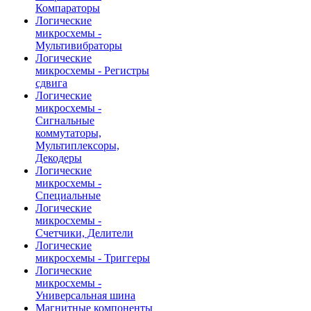
Компараторы
Логические
микросхемы -
Мультивибраторы
Логические
микросхемы - Регистры
сдвига
Логические
микросхемы -
Сигнальные
коммутаторы,
Мультиплексоры,
Декодеры
Логические
микросхемы -
Специальные
Логические
микросхемы -
Счетчики, Делители
Логические
микросхемы - Триггеры
Логические
микросхемы -
Универсальная шина
Магнитные компоненты