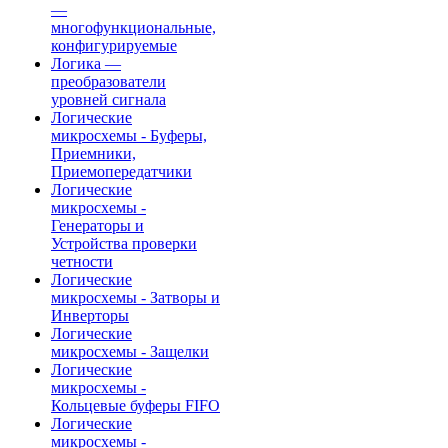
—
многофункциональные,
конфигурируемые
Логика —
преобразователи
уровней сигнала
Логические
микросхемы - Буферы,
Приемники,
Приемопередатчики
Логические
микросхемы -
Генераторы и
Устройства проверки
четности
Логические
микросхемы - Затворы и
Инверторы
Логические
микросхемы - Защелки
Логические
микросхемы -
Кольцевые буферы FIFO
Логические
микросхемы -