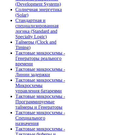
(Development Systems)
Солнечная энергетика
(Solar)
Стандартная и
специализированная
логика (Standard and
Specialty Logic)
Таймеры (Clock and
Timing)
Тактовые микросхемы -
Генераторы реального
времени
Тактовые микросхемы -
Линии задержки
Тактовые микросхемы -
Микросхемы
управления батареями
Тактовые микросхемы -
Программируемые
таймеры и Генераторы
Тактовые микросхемы -
Специального
назначения
Тактовые микросхемы -
Тактовые буферы и