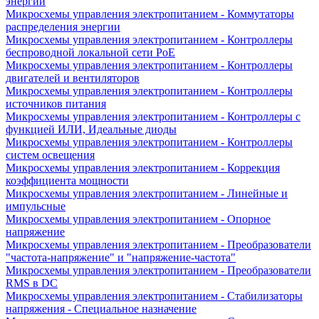
энергии
Микросхемы управления электропитанием - Коммутаторы
распределения энергии
Микросхемы управления электропитанием - Контроллеры
беспроводной локальной сети PoE
Микросхемы управления электропитанием - Контроллеры
двигателей и вентиляторов
Микросхемы управления электропитанием - Контроллеры
источников питания
Микросхемы управления электропитанием - Контроллеры с
функцией ИЛИ, Идеальные диоды
Микросхемы управления электропитанием - Контроллеры
систем освещения
Микросхемы управления электропитанием - Коррекция
коэффициента мощности
Микросхемы управления электропитанием - Линейные и
импульсные
Микросхемы управления электропитанием - Опорное
напряжение
Микросхемы управления электропитанием - Преобразователи
"частота-напряжение" и "напряжение-частота"
Микросхемы управления электропитанием - Преобразователи
RMS в DC
Микросхемы управления электропитанием - Стабилизаторы
напряжения - Специальное назначение