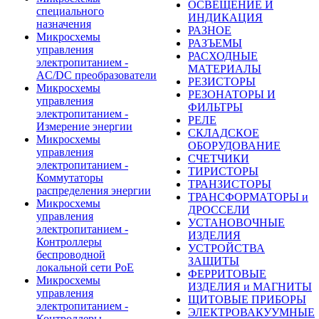
ОСВЕЩЕНИЕ И
специального
ИНДИКАЦИЯ
назначения
РАЗНОЕ
Микросхемы
РАЗЪЕМЫ
управления
РАСХОДНЫЕ
электропитанием -
МАТЕРИАЛЫ
AC/DC преобразователи
РЕЗИСТОРЫ
Микросхемы
РЕЗОНАТОРЫ И
управления
ФИЛЬТРЫ
электропитанием -
РЕЛЕ
Измерение энергии
СКЛАДСКОЕ
Микросхемы
ОБОРУДОВАНИЕ
управления
СЧЕТЧИКИ
электропитанием -
ТИРИСТОРЫ
Коммутаторы
ТРАНЗИСТОРЫ
распределения энергии
ТРАНСФОРМАТОРЫ и
Микросхемы
ДРОССЕЛИ
управления
УСТАНОВОЧНЫЕ
электропитанием -
ИЗДЕЛИЯ
Контроллеры
УСТРОЙСТВА
беспроводной
ЗАЩИТЫ
локальной сети PoE
ФЕРРИТОВЫЕ
Микросхемы
ИЗДЕЛИЯ и МАГНИТЫ
управления
ЩИТОВЫЕ ПРИБОРЫ
электропитанием -
ЭЛЕКТРОВАКУУМНЫЕ
Контроллеры