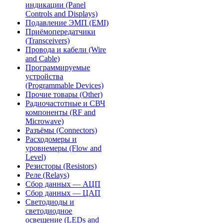
индикации (Panel
Controls and Displays)
Подавление ЭМП (EMI)
Приёмопередатчики
(Transceivers)
Провода и кабели (Wire
and Cable)
Программируемые
устройства
(Programmable Devices)
Прочие товары (Other)
Радиочастотные и СВЧ
компоненты (RF and
Microwave)
Разъёмы (Connectors)
Расходомеры и
уровнемеры (Flow and
Level)
Резисторы (Resistors)
Реле (Relays)
Сбор данных — АЦП
Сбор данных — ЦАП
Светодиоды и
светодиодное
освещение (LEDs and