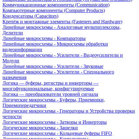
Коммуникационные компоненты (Communication)
Компьютерные компоненты (Computer Products)
Конденсаторы (Capacitors)
Крепёж и монтажные элементы (Fasteners and Hardware)
Линейные микросхемы - Аналоговые мультиплексоры,
Делители
Линейные микросхемы - Компараторы
Линейные микросхемы - Микросхемы обработки
видеоинформации
Линейные микросхемы - Усилители - Видеоусилители и
Модули
Линейные микросхемы - Усилители - Звуковые
Линейные микросхемы - Усилители - Специального
назначения
Логика — буферы, регистры и инверторы —
многофункциональные, конфигурируемые
Логика — преобразователи уровней сигнала
Логические микросхемы - Буферы, Приемники,
Приемопередатчики
Логические микросхемы - Генераторы и Устройства проверки
четности
Логические микросхемы - Затворы и Инверторы
Логические микросхемы - Защелки
Логические микросхемы - Кольцевые буферы FIFO
Логические микросхемы - Компараторы