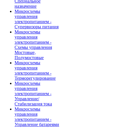
Специальное
назначение
Микросхемы
управления
электропитанием -
Супервизоры питания
Микросхемы
управления
электропитанием -
Схемы управления
Мостовые,
Полумостовые
Микросхемы
управления
электропитанием -
Терморегулирование
Микросхемы
управления
электропитанием -
Управление/
Стабилизация тока
Микросхемы
управления
электропитанием -
Управление батареями