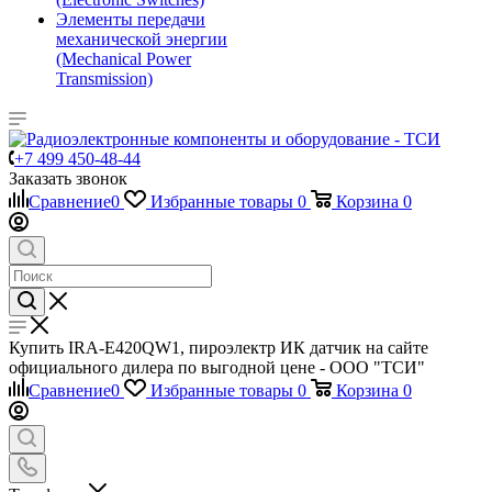
Элементы передачи
механической энергии
(Mechanical Power
Transmission)
+7 499 450-48-44
Заказать звонок
Сравнение
0
Избранные товары
0
Корзина
0
Купить IRA-E420QW1, пироэлектр ИК датчик на сайте
официального дилера по выгодной цене - ООО "ТСИ"
Сравнение
0
Избранные товары
0
Корзина
0