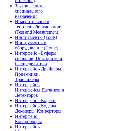
Protection)
Звуковые чипы
специального
назначения
Измерительное и
тестовое оборудование
(Test and Measurement)
Инструменты (Tools)
Инструменты и
оборудование (Home)
Интерфейс - Буферы
сигналов, Повторители,
Распределители
Интерфейс - Драйверы,
Приемники,
Трансиверы
Интерфейс -
Интерфейсы Датчиков и
Детекторов
Интерфейс - Кодеки
Интерфейс - Кодеры,
Декодеры, Конверторы
Интерфейс -
Контроллеры
Интерфейс -