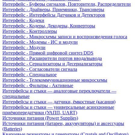
Интерфейс - Буферы сигналов, Повторители, Распределители
Интерфейс - Драйверы, Приемники, Трансиверы
Интерфейс - Интерфейсы Датчиков и Детекторов
Интерфейс - Кодеки
Интерфейс - Кодеры, Декодеры, Конверторы
Интерфейс - Контроллеры
Интерфейс - Микросхемы записи и воспроизведения голоса
Интерфейс - Модемы - ИС и модули
Интерфейс - Модули
Интерфейс - Прямой цифровой синтез DDS
Интерфейс - Расширители портов ввода/вывода
Интерфейс - Сериализаторы и Десериализаторы
Интерфейс - Согласователи сигнала
Интерфейс - Специальное
Интерфейс - Телекоммуникационные микросхемы
Интерфейс - Фильтры - Активные
Интерфейсы и стыки — аналоговые переключатели —
специальные
Интерфейсы и стыки — датчики, ёмкостные (касания)
Интерфейсы и стыки — универсальные асинхронные
приёмопередатчики (УАПП, UART)
Источники питания (Power Supplies)
Источники питания (батареи, аккумуляторы) и аксессуары
(Batteries)
Кварцевые резонаторы и генераторы (Crystals and Oscillators)