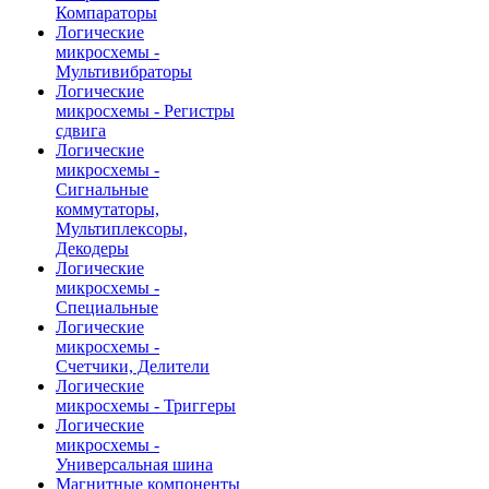
Компараторы
Логические
микросхемы -
Мультивибраторы
Логические
микросхемы - Регистры
сдвига
Логические
микросхемы -
Сигнальные
коммутаторы,
Мультиплексоры,
Декодеры
Логические
микросхемы -
Специальные
Логические
микросхемы -
Счетчики, Делители
Логические
микросхемы - Триггеры
Логические
микросхемы -
Универсальная шина
Магнитные компоненты