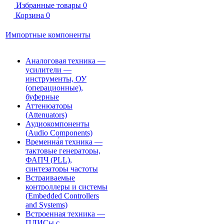
Избранные товары
0
Корзина
0
Импортные компоненты
Аналоговая техника —
усилители —
инструменты, ОУ
(операционные),
буферные
Аттенюаторы
(Attenuators)
Аудиокомпоненты
(Audio Components)
Временна́я техника —
тактовые генераторы,
ФАПЧ (PLL),
синтезаторы частоты
Встраиваемые
контроллеры и системы
(Embedded Controllers
and Systems)
Встроенная техника —
ПЛИСы с