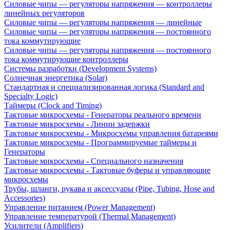
Силовые чипы — регуляторы напряжения — контроллеры
линейных регуляторов
Силовые чипы — регуляторы напряжения — линейные
Силовые чипы — регуляторы напряжения — постоянного
тока коммутирующие
Силовые чипы — регуляторы напряжения — постоянного
тока коммутирующие контроллеры
Системы разработки (Development Systems)
Солнечная энергетика (Solar)
Стандартная и специализированная логика (Standard and
Specialty Logic)
Таймеры (Clock and Timing)
Тактовые микросхемы - Генераторы реального времени
Тактовые микросхемы - Линии задержки
Тактовые микросхемы - Микросхемы управления батареями
Тактовые микросхемы - Программируемые таймеры и
Генераторы
Тактовые микросхемы - Специального назначения
Тактовые микросхемы - Тактовые буферы и управляющие
микросхемы
Трубы, шланги, рукава и аксессуары (Pipe, Tubing, Hose and
Accessories)
Управление питанием (Power Management)
Управление температурой (Thermal Management)
Усилители (Amplifiers)