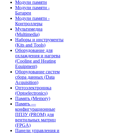
Модули памяти
Модули памяти -
Батареи
Модули памяти -
Контроллеры
Мультимедиа
(Multimedia)
Наборы и инструменты
(Kits and Tools)
Оборудование для
охлаждения и нагрева
(Cooling and Heating
Equipment)
Оборудование систем
сбора данных (Data
Acquisition)
Оптоэлектроника
(Optoelectronics)
Память (Memory)
Память —
конфигурационные
ППЗУ (PROM) для
вентильных матриц
(FPGA)
Панели управления и