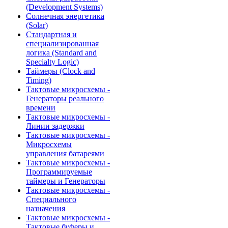
(Development Systems)
Солнечная энергетика
(Solar)
Стандартная и
специализированная
логика (Standard and
Specialty Logic)
Таймеры (Clock and
Timing)
Тактовые микросхемы -
Генераторы реального
времени
Тактовые микросхемы -
Линии задержки
Тактовые микросхемы -
Микросхемы
управления батареями
Тактовые микросхемы -
Программируемые
таймеры и Генераторы
Тактовые микросхемы -
Специального
назначения
Тактовые микросхемы -
Тактовые буферы и