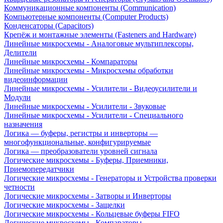
Коммуникационные компоненты (Communication)
Компьютерные компоненты (Computer Products)
Конденсаторы (Capacitors)
Крепёж и монтажные элементы (Fasteners and Hardware)
Линейные микросхемы - Аналоговые мультиплексоры,
Делители
Линейные микросхемы - Компараторы
Линейные микросхемы - Микросхемы обработки
видеоинформации
Линейные микросхемы - Усилители - Видеоусилители и
Модули
Линейные микросхемы - Усилители - Звуковые
Линейные микросхемы - Усилители - Специального
назначения
Логика — буферы, регистры и инверторы —
многофункциональные, конфигурируемые
Логика — преобразователи уровней сигнала
Логические микросхемы - Буферы, Приемники,
Приемопередатчики
Логические микросхемы - Генераторы и Устройства проверки
четности
Логические микросхемы - Затворы и Инверторы
Логические микросхемы - Защелки
Логические микросхемы - Кольцевые буферы FIFO
Логические микросхемы - Компараторы