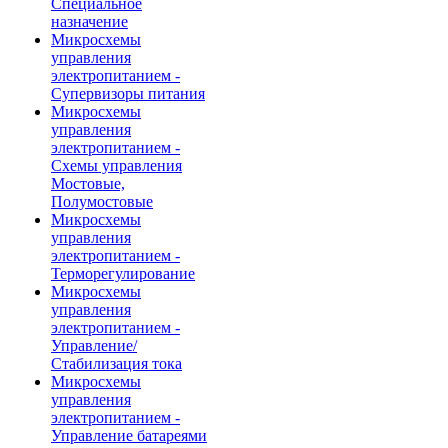
Специальное
назначение
Микросхемы
управления
электропитанием -
Супервизоры питания
Микросхемы
управления
электропитанием -
Схемы управления
Мостовые,
Полумостовые
Микросхемы
управления
электропитанием -
Терморегулирование
Микросхемы
управления
электропитанием -
Управление/
Стабилизация тока
Микросхемы
управления
электропитанием -
Управление батареями