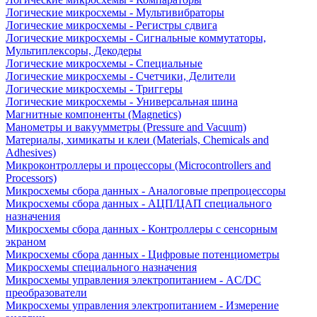
Логические микросхемы - Мультивибраторы
Логические микросхемы - Регистры сдвига
Логические микросхемы - Сигнальные коммутаторы,
Мультиплексоры, Декодеры
Логические микросхемы - Специальные
Логические микросхемы - Счетчики, Делители
Логические микросхемы - Триггеры
Логические микросхемы - Универсальная шина
Магнитные компоненты (Magnetics)
Манометры и вакуумметры (Pressure and Vacuum)
Материалы, химикаты и клеи (Materials, Chemicals and
Adhesives)
Микроконтроллеры и процессоры (Microcontrollers and
Processors)
Микросхемы сбора данных - Аналоговые препроцессоры
Микросхемы сбора данных - АЦП/ЦАП специального
назначения
Микросхемы сбора данных - Контроллеры с сенсорным
экраном
Микросхемы сбора данных - Цифровые потенциометры
Микросхемы специального назначения
Микросхемы управления электропитанием - AC/DC
преобразователи
Микросхемы управления электропитанием - Измерение