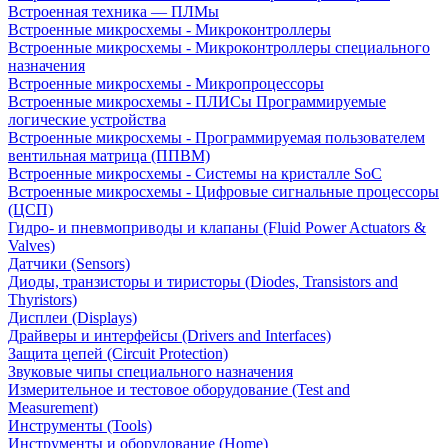
Встроенная техника — ПЛМы
Встроенные микросхемы - Микроконтроллеры
Встроенные микросхемы - Микроконтроллеры специального
назначения
Встроенные микросхемы - Микропроцессоры
Встроенные микросхемы - ПЛИСы Программируемые
логические устройства
Встроенные микросхемы - Программируемая пользователем
вентильная матрица (ППВМ)
Встроенные микросхемы - Системы на кристалле SoC
Встроенные микросхемы - Цифровые сигнальные процессоры
(ЦСП)
Гидро- и пневмоприводы и клапаны (Fluid Power Actuators &
Valves)
Датчики (Sensors)
Диоды, транзисторы и тиристоры (Diodes, Transistors and
Thyristors)
Дисплеи (Displays)
Драйверы и интерфейсы (Drivers and Interfaces)
Защита цепей (Circuit Protection)
Звуковые чипы специального назначения
Измерительное и тестовое оборудование (Test and
Measurement)
Инструменты (Tools)
Инструменты и оборудование (Home)