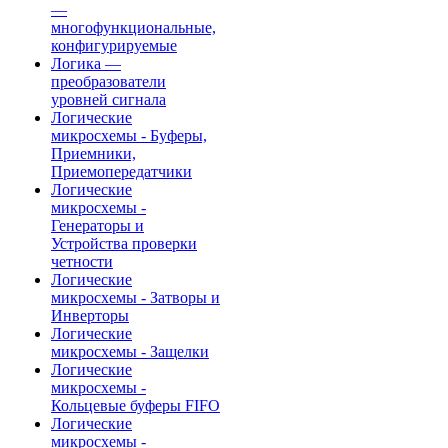
—
многофункциональные,
конфигурируемые
Логика —
преобразователи
уровней сигнала
Логические
микросхемы - Буферы,
Приемники,
Приемопередатчики
Логические
микросхемы -
Генераторы и
Устройства проверки
четности
Логические
микросхемы - Затворы и
Инверторы
Логические
микросхемы - Защелки
Логические
микросхемы -
Кольцевые буферы FIFO
Логические
микросхемы -