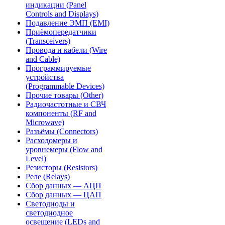
индикации (Panel
Controls and Displays)
Подавление ЭМП (EMI)
Приёмопередатчики
(Transceivers)
Провода и кабели (Wire
and Cable)
Программируемые
устройства
(Programmable Devices)
Прочие товары (Other)
Радиочастотные и СВЧ
компоненты (RF and
Microwave)
Разъёмы (Connectors)
Расходомеры и
уровнемеры (Flow and
Level)
Резисторы (Resistors)
Реле (Relays)
Сбор данных — АЦП
Сбор данных — ЦАП
Светодиоды и
светодиодное
освещение (LEDs and