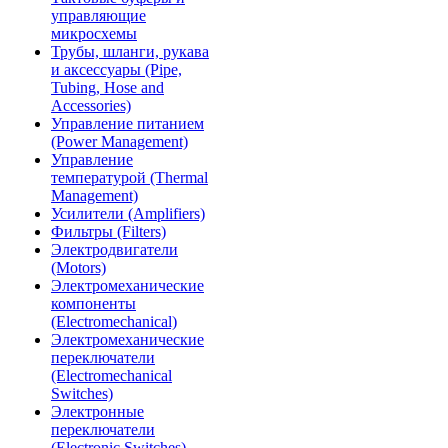
управляющие
микросхемы
Трубы, шланги, рукава
и аксессуары (Pipe,
Tubing, Hose and
Accessories)
Управление питанием
(Power Management)
Управление
температурой (Thermal
Management)
Усилители (Amplifiers)
Фильтры (Filters)
Электродвигатели
(Motors)
Электромеханические
компоненты
(Electromechanical)
Электромеханические
переключатели
(Electromechanical
Switches)
Электронные
переключатели
(Electronic Switches)