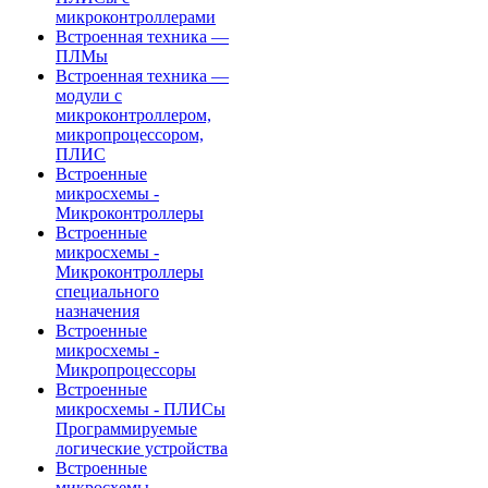
микроконтроллерами
Встроенная техника —
ПЛМы
Встроенная техника —
модули с
микроконтроллером,
микропроцессором,
ПЛИС
Встроенные
микросхемы -
Микроконтроллеры
Встроенные
микросхемы -
Микроконтроллеры
специального
назначения
Встроенные
микросхемы -
Микропроцессоры
Встроенные
микросхемы - ПЛИСы
Программируемые
логические устройства
Встроенные
микросхемы -