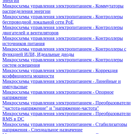
энергии
Микросхемы управления электропитанием - Коммутаторы
распределения энергии
Микросхемы управления электропитанием - Контроллеры
беспроводной локальной сети PoE
Микросхемы управления электропитанием - Контроллеры
двигателей и вентиляторов
Микросхемы управления электропитанием - Контроллеры
источников питания
Микросхемы управления электропитанием - Контроллеры с
функцией ИЛИ, Идеальные диоды
Микросхемы управления электропитанием - Контроллеры
систем освещения
Микросхемы управления электропитанием - Коррекция
коэффициента мощности
Микросхемы управления электропитанием - Линейные и
импульсные
Микросхемы управления электропитанием - Опорное
напряжение
Микросхемы управления электропитанием - Преобразователи
"частота-напряжение" и "напряжение-частота"
Микросхемы управления электропитанием - Преобразователи
RMS в DC
Микросхемы управления электропитанием - Стабилизаторы
напряжения - Специальное назначение