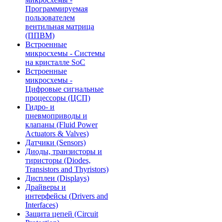
Программируемая
пользователем
вентильная матрица
(ППВМ)
Встроенные
микросхемы - Системы
на кристалле SoC
Встроенные
микросхемы -
Цифровые сигнальные
процессоры (ЦСП)
Гидро- и
пневмоприводы и
клапаны (Fluid Power
Actuators & Valves)
Датчики (Sensors)
Диоды, транзисторы и
тиристоры (Diodes,
Transistors and Thyristors)
Дисплеи (Displays)
Драйверы и
интерфейсы (Drivers and
Interfaces)
Защита цепей (Circuit