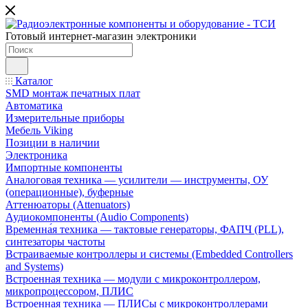
Готовый интернет-магазин электроники
Каталог
SMD монтаж печатных плат
Автоматика
Измерительные приборы
Мебель Viking
Позиции в наличии
Электроника
Импортные компоненты
Аналоговая техника — усилители — инструменты, ОУ
(операционные), буферные
Аттенюаторы (Attenuators)
Аудиокомпоненты (Audio Components)
Временна́я техника — тактовые генераторы, ФАПЧ (PLL),
синтезаторы частоты
Встраиваемые контроллеры и системы (Embedded Controllers
and Systems)
Встроенная техника — модули с микроконтроллером,
микропроцессором, ПЛИС
Встроенная техника — ПЛИСы с микроконтроллерами