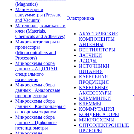
(Magnetics)
Манометры и
вакуумметры (Pressure
Электроника
and Vacuum)
Материалы, химикаты и
клеи (Materials,
АКУСТИЧЕСКИЕ
Chemicals and Adhesives)
КОМПОНЕНТЫ
Микроконтроллеры и
АНТЕННЫ
процессоры
ВЕНТИЛЯТОРЫ
(Microcontrollers and
ДАТЧИКИ
Processors)
ДИОДЫ
Микросхемы сбора
ИСТОЧНИКИ
данных - АЦП/ЦАП
ПИТАНИЯ
специального
КАБЕЛЬНАЯ
назначения
ПРОДУКЦИЯ
Микросхемы сбора
КАБЕЛЬНЫЕ
данных - Аналоговые
АКСЕССУАРЫ
препроцессоры
КЛЕММНИКИ
Микросхемы сбора
КЛЕММЫ
данных - Контроллеры с
КОММУТАЦИЯ
сенсорным экраном
КОНДЕНСАТОРЫ
Микросхемы сбора
МИКРОСХЕМЫ
данных - Цифровые
ОПТОЭЛЕКТРОННЫЕ
потенциометры
ПРИБОРЫ
Микросхемы