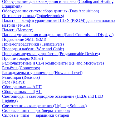
Оборудование для охлаждения и нагрева (Cooling and Heating
Equipment)
Оборудование систем сбора данных (Data Acquisition)
Оптоэлектроника (Optoelectronics)
Память — конфигурационные ППЗУ (PROM) для вентильных
матриц (FPGA)
Память (Memory)
Панели управления и индикации (Panel Controls and Displays)
Подавление ЭМП (EMI)
Приёмопередатчики (Transceivers)
Провода и кабели (Wire and Cable)
Программируемые устройства (Programmable Devices)
Прочие товары (Other)
Радиочастотные и СВЧ компоненты (RF and Microwave)
Разъёмы (Connectors)
Расходомеры и уровнемеры (Flow and Level)
Резисторы (Resistors)
Реле (Relays)
Сбор данных — АЦП
Сбор данных — ЦАП
Светодиоды и светодиодное освещение (LEDs and LED
Lighting)
Светотехнические решения (Lighting Solutions)
Силовые чипы — драйверы затворов
Силовые чипы — зарядники батарей