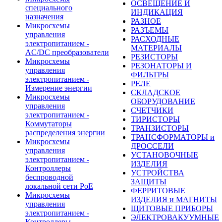
ОСВЕЩЕНИЕ И
специального
ИНДИКАЦИЯ
назначения
РАЗНОЕ
Микросхемы
РАЗЪЕМЫ
управления
РАСХОДНЫЕ
электропитанием -
МАТЕРИАЛЫ
AC/DC преобразователи
РЕЗИСТОРЫ
Микросхемы
РЕЗОНАТОРЫ И
управления
ФИЛЬТРЫ
электропитанием -
РЕЛЕ
Измерение энергии
СКЛАДСКОЕ
Микросхемы
ОБОРУДОВАНИЕ
управления
СЧЕТЧИКИ
электропитанием -
ТИРИСТОРЫ
Коммутаторы
ТРАНЗИСТОРЫ
распределения энергии
ТРАНСФОРМАТОРЫ и
Микросхемы
ДРОССЕЛИ
управления
УСТАНОВОЧНЫЕ
электропитанием -
ИЗДЕЛИЯ
Контроллеры
УСТРОЙСТВА
беспроводной
ЗАЩИТЫ
локальной сети PoE
ФЕРРИТОВЫЕ
Микросхемы
ИЗДЕЛИЯ и МАГНИТЫ
управления
ЩИТОВЫЕ ПРИБОРЫ
электропитанием -
ЭЛЕКТРОВАКУУМНЫЕ
Контроллеры