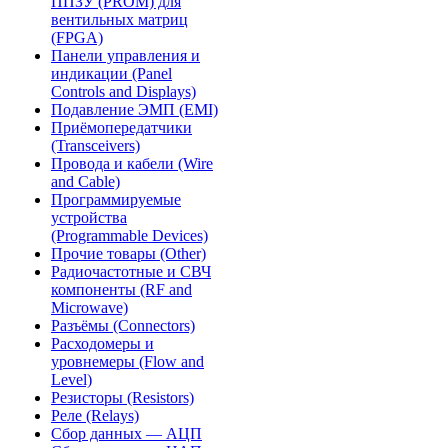
ППЗУ (PROM) для
вентильных матриц
(FPGA)
Панели управления и
индикации (Panel
Controls and Displays)
Подавление ЭМП (EMI)
Приёмопередатчики
(Transceivers)
Провода и кабели (Wire
and Cable)
Программируемые
устройства
(Programmable Devices)
Прочие товары (Other)
Радиочастотные и СВЧ
компоненты (RF and
Microwave)
Разъёмы (Connectors)
Расходомеры и
уровнемеры (Flow and
Level)
Резисторы (Resistors)
Реле (Relays)
Сбор данных — АЦП