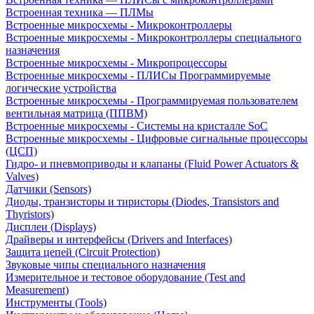
Встроенная техника — ПЛМы
Встроенные микросхемы - Микроконтроллеры
Встроенные микросхемы - Микроконтроллеры специального
назначения
Встроенные микросхемы - Микропроцессоры
Встроенные микросхемы - ПЛИСы Программируемые
логические устройства
Встроенные микросхемы - Программируемая пользователем
вентильная матрица (ППВМ)
Встроенные микросхемы - Системы на кристалле SoC
Встроенные микросхемы - Цифровые сигнальные процессоры
(ЦСП)
Гидро- и пневмоприводы и клапаны (Fluid Power Actuators &
Valves)
Датчики (Sensors)
Диоды, транзисторы и тиристоры (Diodes, Transistors and
Thyristors)
Дисплеи (Displays)
Драйверы и интерфейсы (Drivers and Interfaces)
Защита цепей (Circuit Protection)
Звуковые чипы специального назначения
Измерительное и тестовое оборудование (Test and
Measurement)
Инструменты (Tools)