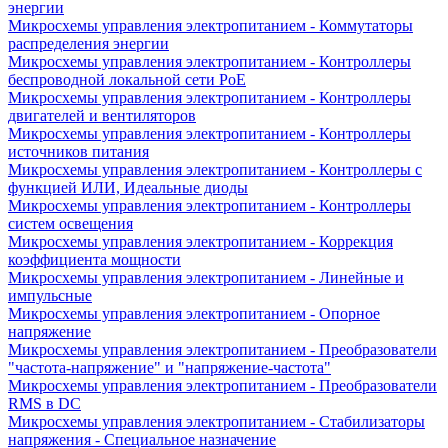
энергии
Микросхемы управления электропитанием - Коммутаторы
распределения энергии
Микросхемы управления электропитанием - Контроллеры
беспроводной локальной сети PoE
Микросхемы управления электропитанием - Контроллеры
двигателей и вентиляторов
Микросхемы управления электропитанием - Контроллеры
источников питания
Микросхемы управления электропитанием - Контроллеры с
функцией ИЛИ, Идеальные диоды
Микросхемы управления электропитанием - Контроллеры
систем освещения
Микросхемы управления электропитанием - Коррекция
коэффициента мощности
Микросхемы управления электропитанием - Линейные и
импульсные
Микросхемы управления электропитанием - Опорное
напряжение
Микросхемы управления электропитанием - Преобразователи
"частота-напряжение" и "напряжение-частота"
Микросхемы управления электропитанием - Преобразователи
RMS в DC
Микросхемы управления электропитанием - Стабилизаторы
напряжения - Специальное назначение