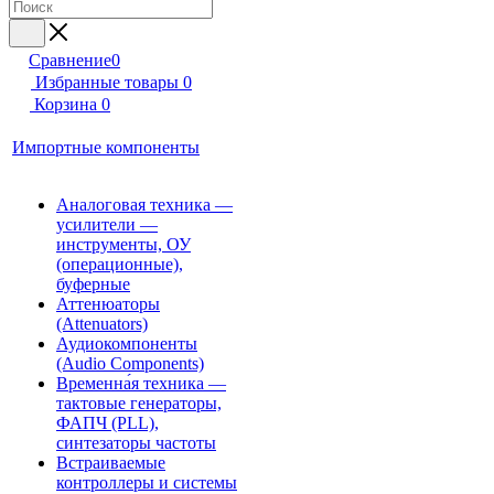
Сравнение
0
Избранные товары
0
Корзина
0
Импортные компоненты
Аналоговая техника —
усилители —
инструменты, ОУ
(операционные),
буферные
Аттенюаторы
(Attenuators)
Аудиокомпоненты
(Audio Components)
Временна́я техника —
тактовые генераторы,
ФАПЧ (PLL),
синтезаторы частоты
Встраиваемые
контроллеры и системы