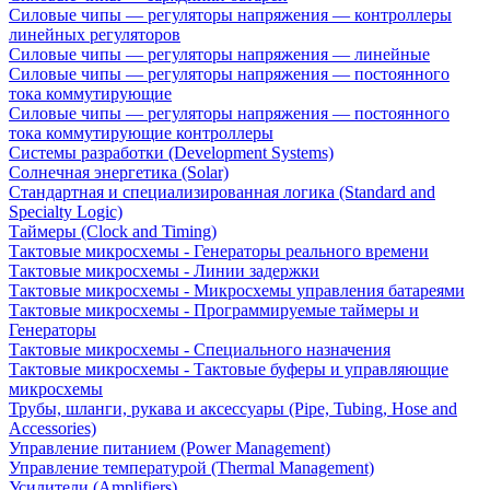
Силовые чипы — регуляторы напряжения — контроллеры
линейных регуляторов
Силовые чипы — регуляторы напряжения — линейные
Силовые чипы — регуляторы напряжения — постоянного
тока коммутирующие
Силовые чипы — регуляторы напряжения — постоянного
тока коммутирующие контроллеры
Системы разработки (Development Systems)
Солнечная энергетика (Solar)
Стандартная и специализированная логика (Standard and
Specialty Logic)
Таймеры (Clock and Timing)
Тактовые микросхемы - Генераторы реального времени
Тактовые микросхемы - Линии задержки
Тактовые микросхемы - Микросхемы управления батареями
Тактовые микросхемы - Программируемые таймеры и
Генераторы
Тактовые микросхемы - Специального назначения
Тактовые микросхемы - Тактовые буферы и управляющие
микросхемы
Трубы, шланги, рукава и аксессуары (Pipe, Tubing, Hose and
Accessories)
Управление питанием (Power Management)
Управление температурой (Thermal Management)
Усилители (Amplifiers)