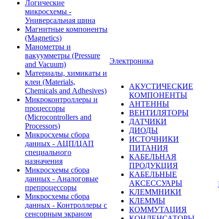
Логические
микросхемы -
Универсальная шина
Магнитные компоненты
(Magnetics)
Манометры и
вакуумметры (Pressure
Электроника
and Vacuum)
Материалы, химикаты и
клеи (Materials,
АКУСТИЧЕСКИЕ
Chemicals and Adhesives)
КОМПОНЕНТЫ
Микроконтроллеры и
АНТЕННЫ
процессоры
ВЕНТИЛЯТОРЫ
(Microcontrollers and
ДАТЧИКИ
Processors)
ДИОДЫ
Микросхемы сбора
ИСТОЧНИКИ
данных - АЦП/ЦАП
ПИТАНИЯ
специального
КАБЕЛЬНАЯ
назначения
ПРОДУКЦИЯ
Микросхемы сбора
КАБЕЛЬНЫЕ
данных - Аналоговые
АКСЕССУАРЫ
препроцессоры
КЛЕММНИКИ
Микросхемы сбора
КЛЕММЫ
данных - Контроллеры с
КОММУТАЦИЯ
сенсорным экраном
КОНДЕНСАТОРЫ