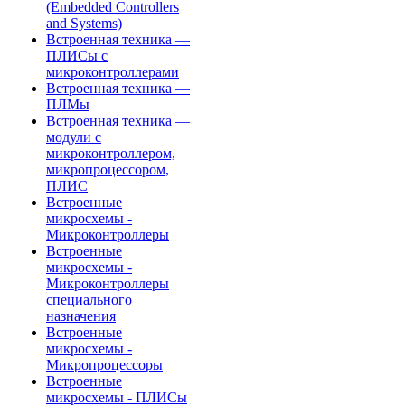
(Embedded Controllers
and Systems)
Встроенная техника —
ПЛИСы с
микроконтроллерами
Встроенная техника —
ПЛМы
Встроенная техника —
модули с
микроконтроллером,
микропроцессором,
ПЛИС
Встроенные
микросхемы -
Микроконтроллеры
Встроенные
микросхемы -
Микроконтроллеры
специального
назначения
Встроенные
микросхемы -
Микропроцессоры
Встроенные
микросхемы - ПЛИСы