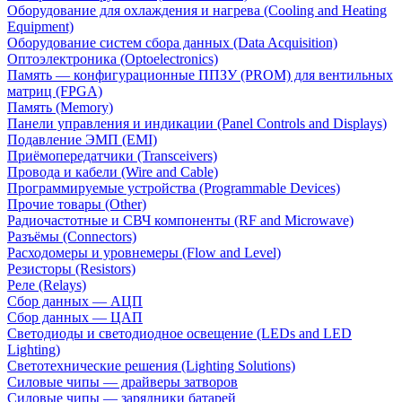
Оборудование для охлаждения и нагрева (Cooling and Heating
Equipment)
Оборудование систем сбора данных (Data Acquisition)
Оптоэлектроника (Optoelectronics)
Память — конфигурационные ППЗУ (PROM) для вентильных
матриц (FPGA)
Память (Memory)
Панели управления и индикации (Panel Controls and Displays)
Подавление ЭМП (EMI)
Приёмопередатчики (Transceivers)
Провода и кабели (Wire and Cable)
Программируемые устройства (Programmable Devices)
Прочие товары (Other)
Радиочастотные и СВЧ компоненты (RF and Microwave)
Разъёмы (Connectors)
Расходомеры и уровнемеры (Flow and Level)
Резисторы (Resistors)
Реле (Relays)
Сбор данных — АЦП
Сбор данных — ЦАП
Светодиоды и светодиодное освещение (LEDs and LED
Lighting)
Светотехнические решения (Lighting Solutions)
Силовые чипы — драйверы затворов
Силовые чипы — зарядники батарей