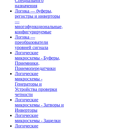
Специального
назначения
Логика — буферы,
регистры и инверторы
—
многофункциональные,
конфигурируемые
Логика —
преобразователи
уровней сигнала
Логические
микросхемы - Буферы,
Приемники,
Приемопередатчики
Логические
микросхемы -
Генераторы и
Устройства проверки
четности
Логические
микросхемы - Затворы и
Инверторы
Логические
микросхемы - Защелки
Логические