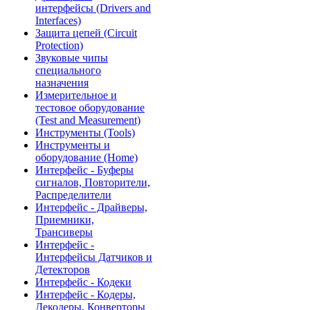
интерфейсы (Drivers and
Interfaces)
Защита цепей (Circuit
Protection)
Звуковые чипы
специального
назначения
Измерительное и
тестовое оборудование
(Test and Measurement)
Инструменты (Tools)
Инструменты и
оборудование (Home)
Интерфейс - Буферы
сигналов, Повторители,
Распределители
Интерфейс - Драйверы,
Приемники,
Трансиверы
Интерфейс -
Интерфейсы Датчиков и
Детекторов
Интерфейс - Кодеки
Интерфейс - Кодеры,
Декодеры, Конверторы