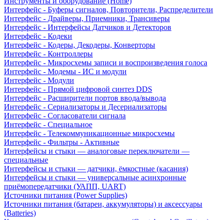
Инструменты и оборудование (Home)
Интерфейс - Буферы сигналов, Повторители, Распределители
Интерфейс - Драйверы, Приемники, Трансиверы
Интерфейс - Интерфейсы Датчиков и Детекторов
Интерфейс - Кодеки
Интерфейс - Кодеры, Декодеры, Конверторы
Интерфейс - Контроллеры
Интерфейс - Микросхемы записи и воспроизведения голоса
Интерфейс - Модемы - ИС и модули
Интерфейс - Модули
Интерфейс - Прямой цифровой синтез DDS
Интерфейс - Расширители портов ввода/вывода
Интерфейс - Сериализаторы и Десериализаторы
Интерфейс - Согласователи сигнала
Интерфейс - Специальное
Интерфейс - Телекоммуникационные микросхемы
Интерфейс - Фильтры - Активные
Интерфейсы и стыки — аналоговые переключатели —
специальные
Интерфейсы и стыки — датчики, ёмкостные (касания)
Интерфейсы и стыки — универсальные асинхронные
приёмопередатчики (УАПП, UART)
Источники питания (Power Supplies)
Источники питания (батареи, аккумуляторы) и аксессуары
(Batteries)