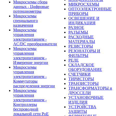
Микросхемы сбора
МИКРОСХЕМЫ
данных - Цифровые
ОПТОЭЛЕКТРОННЫЕ
потенциометры
ПРИБОРЫ
Микросхемы
ОСВЕЩЕНИЕ И
специального
ИНДИКАЦИЯ
назначения
РАЗНОЕ
Микросхемы
РАЗЪЕМЫ
управления
РАСХОДНЫЕ
электропитанием -
МАТЕРИАЛЫ
AC/DC преобразователи
РЕЗИСТОРЫ
Микросхемы
РЕЗОНАТОРЫ И
управления
ФИЛЬТРЫ
электропитанием -
РЕЛЕ
Измерение энергии
СКЛАДСКОЕ
Микросхемы
ОБОРУДОВАНИЕ
управления
СЧЕТЧИКИ
электропитанием -
ТИРИСТОРЫ
Коммутаторы
ТРАНЗИСТОРЫ
распределения энергии
ТРАНСФОРМАТОРЫ и
Микросхемы
ДРОССЕЛИ
управления
УСТАНОВОЧНЫЕ
электропитанием -
ИЗДЕЛИЯ
Контроллеры
УСТРОЙСТВА
беспроводной
ЗАЩИТЫ
локальной сети PoE