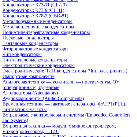
Конденсаторы: К73-11 (CL-20)
Конденсаторы: К73-9 (CL-11)
Конденсаторы: К78-2 (CBB-81)
Металлобумажные конденсаторы
Металлопленочные конденсаторы
Полиэтилентерефталатные конденсаторы
Пусковые конденсаторы
Танталовые конденсаторы
Фторопластовые конденсаторы
Чип конденсаторы
Чип танталовые конденсаторы
Электролитические конденсаторы
Электролитические ЧИП конденсаторы (Чип электролиты)
Импортные компоненты
Аналоговая техника — усилители — инструменты, ОУ
(операционные), буферные
Аттенюаторы (Attenuators)
Аудиокомпоненты (Audio Components)
Временна́я техника — тактовые генераторы, ФАПЧ (PLL),
синтезаторы частоты
Встраиваемые контроллеры и системы (Embedded Controllers
and Systems)
Встроенная техника — модули с микроконтроллером,
микропроцессором, ПЛИС
Встроенная техника — ПЛИСы с микроконтроллерами