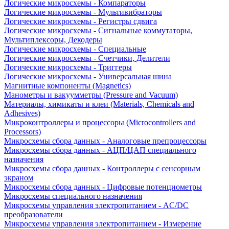
Логические микросхемы - Компараторы
Логические микросхемы - Мультивибраторы
Логические микросхемы - Регистры сдвига
Логические микросхемы - Сигнальные коммутаторы,
Мультиплексоры, Декодеры
Логические микросхемы - Специальные
Логические микросхемы - Счетчики, Делители
Логические микросхемы - Триггеры
Логические микросхемы - Универсальная шина
Магнитные компоненты (Magnetics)
Манометры и вакуумметры (Pressure and Vacuum)
Материалы, химикаты и клеи (Materials, Chemicals and
Adhesives)
Микроконтроллеры и процессоры (Microcontrollers and
Processors)
Микросхемы сбора данных - Аналоговые препроцессоры
Микросхемы сбора данных - АЦП/ЦАП специального
назначения
Микросхемы сбора данных - Контроллеры с сенсорным
экраном
Микросхемы сбора данных - Цифровые потенциометры
Микросхемы специального назначения
Микросхемы управления электропитанием - AC/DC
преобразователи
Микросхемы управления электропитанием - Измерение