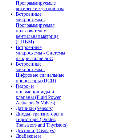
Программируемые
логические устройства
Встроенные
микросхемы -
Программируемая
пользователем
вентильная матрица
(ППВМ)
Встроенные
микросхемы - Системы
на кристалле SoC
Встроенные
микросхемы -
Цифровые сигнальные
процессоры (ЦСП)
Гидро- и
пневмоприводы и
клапаны (Fluid Power
Actuators & Valves)
Датчики (Sensors)
Диоды, транзисторы и
тиристоры (Diodes,
Transistors and Thyristors)
Дисплеи (Displays)
Драйверы и