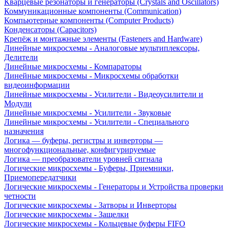
Кварцевые резонаторы и генераторы (Crystals and Oscillators)
Коммуникационные компоненты (Communication)
Компьютерные компоненты (Computer Products)
Конденсаторы (Capacitors)
Крепёж и монтажные элементы (Fasteners and Hardware)
Линейные микросхемы - Аналоговые мультиплексоры,
Делители
Линейные микросхемы - Компараторы
Линейные микросхемы - Микросхемы обработки
видеоинформации
Линейные микросхемы - Усилители - Видеоусилители и
Модули
Линейные микросхемы - Усилители - Звуковые
Линейные микросхемы - Усилители - Специального
назначения
Логика — буферы, регистры и инверторы —
многофункциональные, конфигурируемые
Логика — преобразователи уровней сигнала
Логические микросхемы - Буферы, Приемники,
Приемопередатчики
Логические микросхемы - Генераторы и Устройства проверки
четности
Логические микросхемы - Затворы и Инверторы
Логические микросхемы - Защелки
Логические микросхемы - Кольцевые буферы FIFO