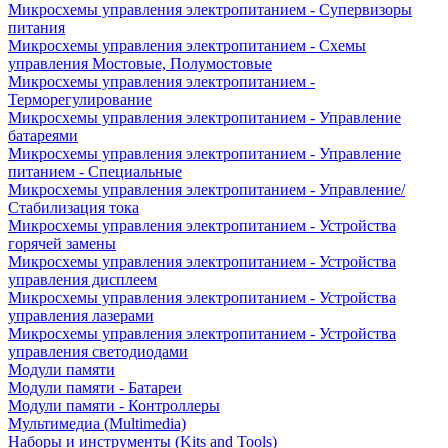
Микросхемы управления электропитанием - Супервизоры
питания
Микросхемы управления электропитанием - Схемы
управления Мостовые, Полумостовые
Микросхемы управления электропитанием -
Терморегулирование
Микросхемы управления электропитанием - Управление
батареями
Микросхемы управления электропитанием - Управление
питанием - Специальные
Микросхемы управления электропитанием - Управление/
Стабилизация тока
Микросхемы управления электропитанием - Устройства
горячей замены
Микросхемы управления электропитанием - Устройства
управления дисплеем
Микросхемы управления электропитанием - Устройства
управления лазерами
Микросхемы управления электропитанием - Устройства
управления светодиодами
Модули памяти
Модули памяти - Батареи
Модули памяти - Контроллеры
Мультимедиа (Multimedia)
Наборы и инструменты (Kits and Tools)