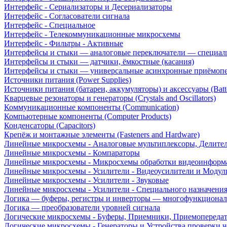
Интерфейс - Сериализаторы и Десериализаторы
Интерфейс - Согласователи сигнала
Интерфейс - Специальное
Интерфейс - Телекоммуникационные микросхемы
Интерфейс - Фильтры - Активные
Интерфейсы и стыки — аналоговые переключатели — специал
Интерфейсы и стыки — датчики, ёмкостные (касания)
Интерфейсы и стыки — универсальные асинхронные приёмоп
Источники питания (Power Supplies)
Источники питания (батареи, аккумуляторы) и аксессуары (Batte
Кварцевые резонаторы и генераторы (Crystals and Oscillators)
Коммуникационные компоненты (Communication)
Компьютерные компоненты (Computer Products)
Конденсаторы (Capacitors)
Крепёж и монтажные элементы (Fasteners and Hardware)
Линейные микросхемы - Аналоговые мультиплексоры, Делите
Линейные микросхемы - Компараторы
Линейные микросхемы - Микросхемы обработки видеоинформ
Линейные микросхемы - Усилители - Видеоусилители и Модул
Линейные микросхемы - Усилители - Звуковые
Линейные микросхемы - Усилители - Специального назначени
Логика — буферы, регистры и инверторы — многофункционал
Логика — преобразователи уровней сигнала
Логические микросхемы - Буферы, Приемники, Приемопереда
Логические микросхемы - Генераторы и Устройства проверки ч