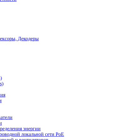
ексоры, Декодеры
)
s)
ния
м
ватели
и
ределения энергии
роводной локальной сети PoE
ателей и вентиляторов