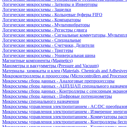
Логические микросхемы - Затворы и Инверторы
Логические микросхемы - Защелки
Логические микросхемы - Кольцевые буферы FIFO
Логические микросхемы - Компараторы
Логические микросхемы - Мультивибраторы
Логические микросхемы - Регистры сдвига
Логические микросхемы - Сигнальные коммутаторы, Мультипл
Логические микросхемы - Специальные
Логические микросхемы - Счетчики, Делители
Логические микросхемы - Триггеры
Логические микросхемы - Универсальная шина
Магнитные компоненты (Magnetics)
Манометры и вакуумметры (Pressure and Vacuum)
Материалы, химикаты и клеи (Materials, Chemicals and Adhesives
Микроконтроллеры и процессоры (Microcontrollers and Processor
Микросхемы сбора данных - Аналоговые препроцессоры
Микросхемы сбора данных - АЦП/ЦАП специального назначе
Микросхемы сбора данных - Контроллеры с сенсорным экрано
Микросхемы сбора данных - Цифровые потенциометры
Микросхемы специального назначения
Микросхемы управления электропитанием - AC/DC преобразо
Микросхемы управления электропитанием - Измерение энерги
Микросхемы управления электропитанием - Коммутаторы расп
Микросхемы управления электропитанием - Контроллеры бесп
Микросхемы управления электропитанием - Контроллеры двиг