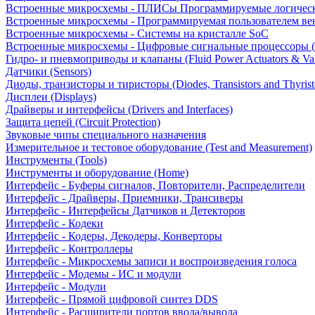
Встроенные микросхемы - ПЛИСы Программируемые логическ
Встроенные микросхемы - Программируемая пользователем в
Встроенные микросхемы - Системы на кристалле SoC
Встроенные микросхемы - Цифровые сигнальные процессоры 
Гидро- и пневмоприводы и клапаны (Fluid Power Actuators & Va
Датчики (Sensors)
Диоды, транзисторы и тиристоры (Diodes, Transistors and Thyrist
Дисплеи (Displays)
Драйверы и интерфейсы (Drivers and Interfaces)
Защита цепей (Circuit Protection)
Звуковые чипы специального назначения
Измерительное и тестовое оборудование (Test and Measurement)
Инструменты (Tools)
Инструменты и оборудование (Home)
Интерфейс - Буферы сигналов, Повторители, Распределители
Интерфейс - Драйверы, Приемники, Трансиверы
Интерфейс - Интерфейсы Датчиков и Детекторов
Интерфейс - Кодеки
Интерфейс - Кодеры, Декодеры, Конверторы
Интерфейс - Контроллеры
Интерфейс - Микросхемы записи и воспроизведения голоса
Интерфейс - Модемы - ИС и модули
Интерфейс - Модули
Интерфейс - Прямой цифровой синтез DDS
Интерфейс - Расширители портов ввода/вывода