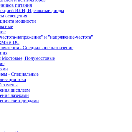
чников питания
ункцией ИЛИ, Идеальные диоды
ем освещения
ициента мощности
льсные
ние
частота-напряжение" и "напряжение-частота"
 RMS в DC
пряжения - Специальное назначение
ания
я Мостовые, Полумостовые
ие
еями
ием - Специальные
лизация тока
й замены
ления дисплеем
ения лазерами
ления светодиодами