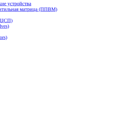
ие устройства
ентильная матрица (ППВМ)
(ЦСП)
lves)
ors)