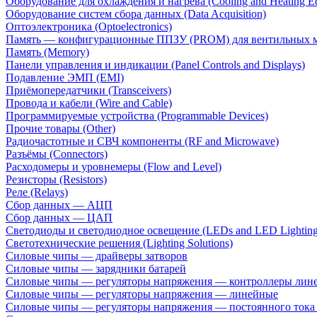
Оборудование для охлаждения и нагрева (Cooling and Heating E
Оборудование систем сбора данных (Data Acquisition)
Оптоэлектроника (Optoelectronics)
Память — конфигурационные ППЗУ (PROM) для вентильных 
Память (Memory)
Панели управления и индикации (Panel Controls and Displays)
Подавление ЭМП (EMI)
Приёмопередатчики (Transceivers)
Провода и кабели (Wire and Cable)
Программируемые устройства (Programmable Devices)
Прочие товары (Other)
Радиочастотные и СВЧ компоненты (RF and Microwave)
Разъёмы (Connectors)
Расходомеры и уровнемеры (Flow and Level)
Резисторы (Resistors)
Реле (Relays)
Сбор данных — АЦП
Сбор данных — ЦАП
Светодиоды и светодиодное освещение (LEDs and LED Lighting
Светотехнические решения (Lighting Solutions)
Силовые чипы — драйверы затворов
Силовые чипы — зарядники батарей
Силовые чипы — регуляторы напряжения — контроллеры лине
Силовые чипы — регуляторы напряжения — линейные
Силовые чипы — регуляторы напряжения — постоянного ток