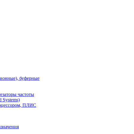
ионные), буферные
тезаторы частоты
 Systems)
роцессором, ПЛИС
азначения