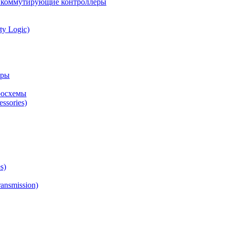
а коммутирующие контроллеры
ty Logic)
оры
росхемы
ssories)
s)
ansmission)