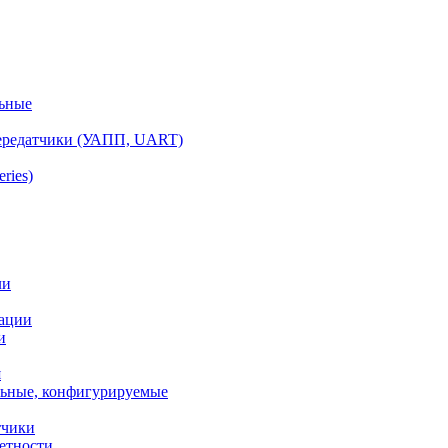
ьные
ередатчики (УАПП, UART)
ries)
ли
ации
и
я
ьные, конфигурируемые
тчики
етности