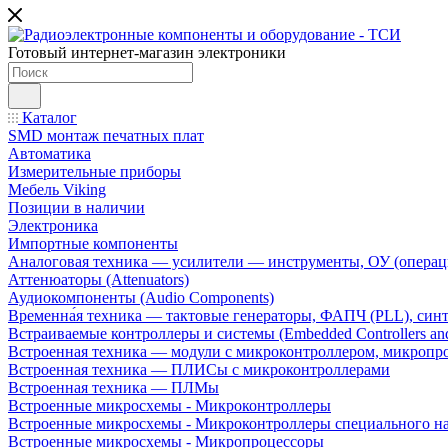
Готовый интернет-магазин электроники
Каталог
SMD монтаж печатных плат
Автоматика
Измерительные приборы
Мебель Viking
Позиции в наличии
Электроника
Импортные компоненты
Аналоговая техника — усилители — инструменты, ОУ (операц
Аттенюаторы (Attenuators)
Аудиокомпоненты (Audio Components)
Временна́я техника — тактовые генераторы, ФАПЧ (PLL), син
Встраиваемые контроллеры и системы (Embedded Controllers and
Встроенная техника — модули с микроконтроллером, микроп
Встроенная техника — ПЛИСы с микроконтроллерами
Встроенная техника — ПЛМы
Встроенные микросхемы - Микроконтроллеры
Встроенные микросхемы - Микроконтроллеры специального н
Встроенные микросхемы - Микропроцессоры