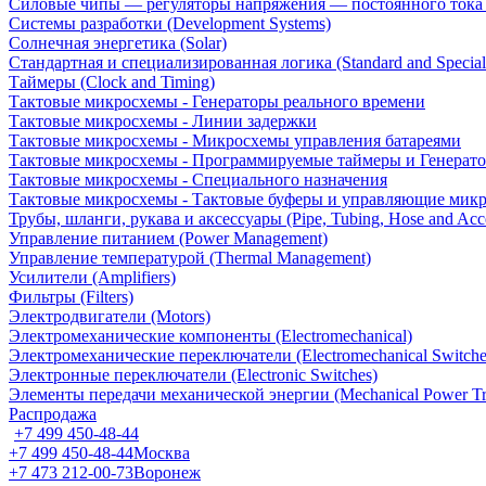
Силовые чипы — регуляторы напряжения — постоянного ток
Системы разработки (Development Systems)
Солнечная энергетика (Solar)
Стандартная и специализированная логика (Standard and Special
Таймеры (Clock and Timing)
Тактовые микросхемы - Генераторы реального времени
Тактовые микросхемы - Линии задержки
Тактовые микросхемы - Микросхемы управления батареями
Тактовые микросхемы - Программируемые таймеры и Генерат
Тактовые микросхемы - Специального назначения
Тактовые микросхемы - Тактовые буферы и управляющие мик
Трубы, шланги, рукава и аксессуары (Pipe, Tubing, Hose and Acce
Управление питанием (Power Management)
Управление температурой (Thermal Management)
Усилители (Amplifiers)
Фильтры (Filters)
Электродвигатели (Motors)
Электромеханические компоненты (Electromechanical)
Электромеханические переключатели (Electromechanical Switche
Электронные переключатели (Electronic Switches)
Элементы передачи механической энергии (Mechanical Power Tr
Распродажа
+7 499 450-48-44
+7 499 450-48-44
Москва
+7 473 212-00-73
Воронеж