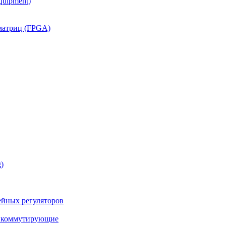
quipment)
матриц (FPGA)
)
йных регуляторов
а коммутирующие