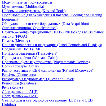
Модули памяти - Контроллеры
Мультимедиа (Multimedia)
Наборы и инструменты (Kits and Tools)
Оборудование для охлаждения и нагрева (Cooling and Heating
Equipment)
Оборудование систем сбора данных (Data Acquisition)
Оптоэлектроника (Optoelectronics)
Память — конфигурационные ППЗУ (PROM) для вентильных
матриц (FPGA)
Память (Memory)
Панели управления и индикации (Panel Controls and Displays)
Подавление ЭМП (EMI)
Приёмопередатчики (Transceivers)
Провода и кабели (Wire and Cable)
Программируемые устройства (Programmable Devices)
Прочие товары (Other)
Радиочастотные и СВЧ компоненты (RF and Microwave)
Разъёмы (Connectors)
Расходомеры и уровнемеры (Flow and Level)
Резисторы (Resistors)
Реле (Relays)
Сбор данных — АЦП
Сбор данных — ЦАП
Светодиоды и светодиодное освещение (LEDs and LED
Lighting)