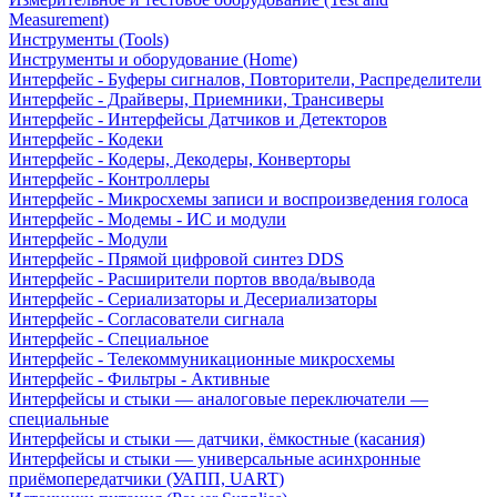
Measurement)
Инструменты (Tools)
Инструменты и оборудование (Home)
Интерфейс - Буферы сигналов, Повторители, Распределители
Интерфейс - Драйверы, Приемники, Трансиверы
Интерфейс - Интерфейсы Датчиков и Детекторов
Интерфейс - Кодеки
Интерфейс - Кодеры, Декодеры, Конверторы
Интерфейс - Контроллеры
Интерфейс - Микросхемы записи и воспроизведения голоса
Интерфейс - Модемы - ИС и модули
Интерфейс - Модули
Интерфейс - Прямой цифровой синтез DDS
Интерфейс - Расширители портов ввода/вывода
Интерфейс - Сериализаторы и Десериализаторы
Интерфейс - Согласователи сигнала
Интерфейс - Специальное
Интерфейс - Телекоммуникационные микросхемы
Интерфейс - Фильтры - Активные
Интерфейсы и стыки — аналоговые переключатели —
специальные
Интерфейсы и стыки — датчики, ёмкостные (касания)
Интерфейсы и стыки — универсальные асинхронные
приёмопередатчики (УАПП, UART)