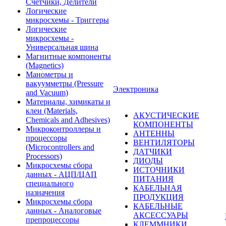
Счетчики, Делители
Логические
микросхемы - Триггеры
Логические
микросхемы -
Универсальная шина
Магнитные компоненты
(Magnetics)
Манометры и
вакуумметры (Pressure
Электроника
and Vacuum)
Материалы, химикаты и
клеи (Materials,
АКУСТИЧЕСКИЕ
Chemicals and Adhesives)
КОМПОНЕНТЫ
Микроконтроллеры и
АНТЕННЫ
процессоры
ВЕНТИЛЯТОРЫ
(Microcontrollers and
ДАТЧИКИ
Processors)
ДИОДЫ
Микросхемы сбора
ИСТОЧНИКИ
данных - АЦП/ЦАП
ПИТАНИЯ
специального
КАБЕЛЬНАЯ
назначения
ПРОДУКЦИЯ
Микросхемы сбора
КАБЕЛЬНЫЕ
данных - Аналоговые
АКСЕССУАРЫ
препроцессоры
КЛЕММНИКИ