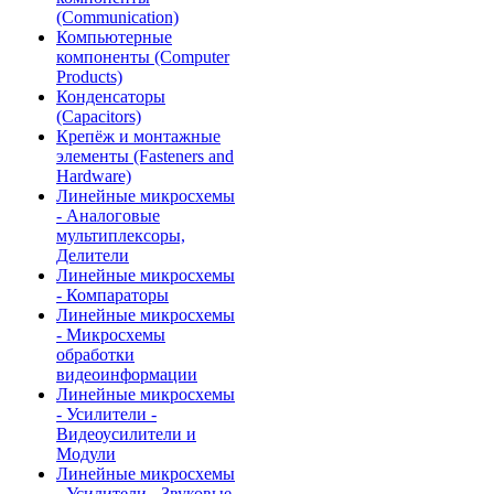
(Communication)
Компьютерные
компоненты (Computer
Products)
Конденсаторы
(Capacitors)
Крепёж и монтажные
элементы (Fasteners and
Hardware)
Линейные микросхемы
- Аналоговые
мультиплексоры,
Делители
Линейные микросхемы
- Компараторы
Линейные микросхемы
- Микросхемы
обработки
видеоинформации
Линейные микросхемы
- Усилители -
Видеоусилители и
Модули
Линейные микросхемы
- Усилители - Звуковые