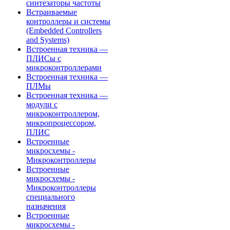
синтезаторы частоты
Встраиваемые
контроллеры и системы
(Embedded Controllers
and Systems)
Встроенная техника —
ПЛИСы с
микроконтроллерами
Встроенная техника —
ПЛМы
Встроенная техника —
модули с
микроконтроллером,
микропроцессором,
ПЛИС
Встроенные
микросхемы -
Микроконтроллеры
Встроенные
микросхемы -
Микроконтроллеры
специального
назначения
Встроенные
микросхемы -