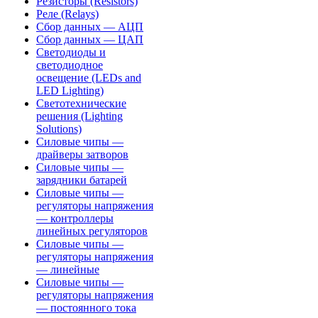
Резисторы (Resistors)
Реле (Relays)
Сбор данных — АЦП
Сбор данных — ЦАП
Светодиоды и
светодиодное
освещение (LEDs and
LED Lighting)
Светотехнические
решения (Lighting
Solutions)
Силовые чипы —
драйверы затворов
Силовые чипы —
зарядники батарей
Силовые чипы —
регуляторы напряжения
— контроллеры
линейных регуляторов
Силовые чипы —
регуляторы напряжения
— линейные
Силовые чипы —
регуляторы напряжения
— постоянного тока