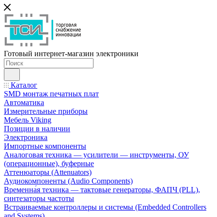
Готовый интернет-магазин электроники
Каталог
SMD монтаж печатных плат
Автоматика
Измерительные приборы
Мебель Viking
Позиции в наличии
Электроника
Импортные компоненты
Аналоговая техника — усилители — инструменты, ОУ
(операционные), буферные
Аттенюаторы (Attenuators)
Аудиокомпоненты (Audio Components)
Временна́я техника — тактовые генераторы, ФАПЧ (PLL),
синтезаторы частоты
Встраиваемые контроллеры и системы (Embedded Controllers
and Systems)