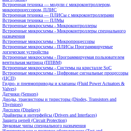
Встроенная техника — модули с микроконтроллером,
микропроцессором, ПЛИС
Встроенная техника — ПЛИСы с микроконтроллерами
Встроенная техника — ПЛМы
Встроенные микросхемы - Микроконтроллеры
Встроенные микросхемы - Микроконтроллеры специального
назначения
Встроенные микросхемы - Микропроцессоры
Встроенные микросхемы - ПЛИСы Программируемые
логические устройства
Встроенные микросхемы - Программируемая пользователем
вентильная матрица (ППВМ)
Встроенные микросхемы - Системы на кристалле SoC
Встроенные микросхемы - Цифровые сигнальные процессоры
(ЦСП)
Гидро- и пневмоприводы и клапаны (Fluid Power Actuators &
Valves)
Датчики (Sensors)
Диоды, транзисторы и тиристоры (Diodes, Transistors and
Thyristors)
Дисплеи (Displays)
Драйверы и интерфейсы (Drivers and Interfaces)
Защита цепей (Circuit Protection)
Звуковые чипы специального назначения
Измерительное и тестовое оборудование (Test and