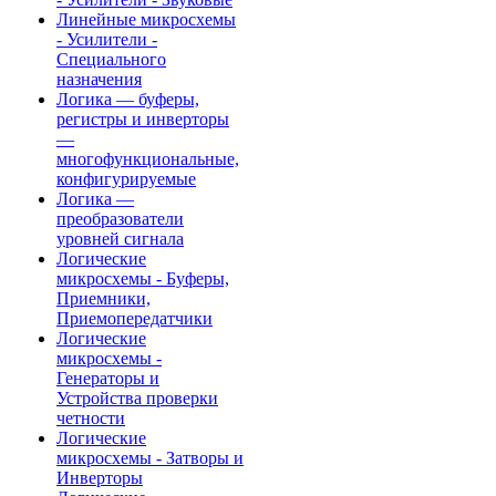
Линейные микросхемы
- Усилители -
Специального
назначения
Логика — буферы,
регистры и инверторы
—
многофункциональные,
конфигурируемые
Логика —
преобразователи
уровней сигнала
Логические
микросхемы - Буферы,
Приемники,
Приемопередатчики
Логические
микросхемы -
Генераторы и
Устройства проверки
четности
Логические
микросхемы - Затворы и
Инверторы