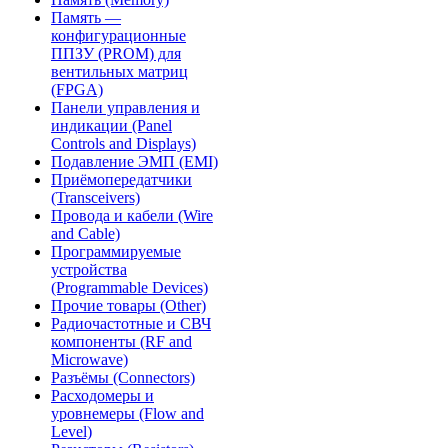
Память —
конфигурационные
ППЗУ (PROM) для
вентильных матриц
(FPGA)
Панели управления и
индикации (Panel
Controls and Displays)
Подавление ЭМП (EMI)
Приёмопередатчики
(Transceivers)
Провода и кабели (Wire
and Cable)
Программируемые
устройства
(Programmable Devices)
Прочие товары (Other)
Радиочастотные и СВЧ
компоненты (RF and
Microwave)
Разъёмы (Connectors)
Расходомеры и
уровнемеры (Flow and
Level)