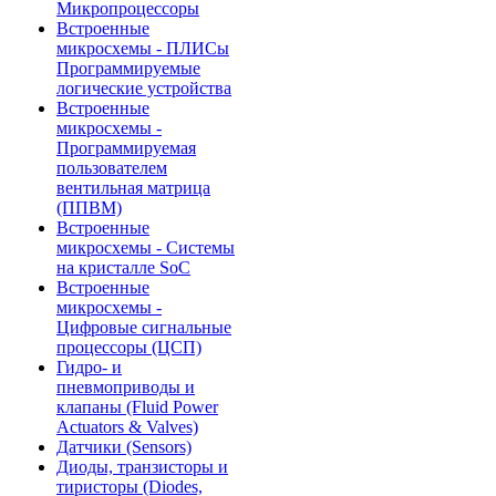
Микропроцессоры
Встроенные
микросхемы - ПЛИСы
Программируемые
логические устройства
Встроенные
микросхемы -
Программируемая
пользователем
вентильная матрица
(ППВМ)
Встроенные
микросхемы - Системы
на кристалле SoC
Встроенные
микросхемы -
Цифровые сигнальные
процессоры (ЦСП)
Гидро- и
пневмоприводы и
клапаны (Fluid Power
Actuators & Valves)
Датчики (Sensors)
Диоды, транзисторы и
тиристоры (Diodes,