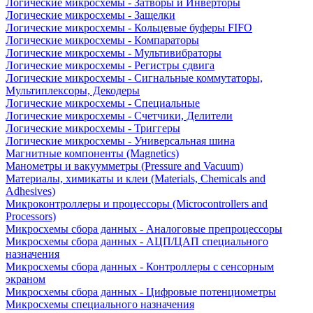
Логические микросхемы - Затворы и Инверторы
Логические микросхемы - Защелки
Логические микросхемы - Кольцевые буферы FIFO
Логические микросхемы - Компараторы
Логические микросхемы - Мультивибраторы
Логические микросхемы - Регистры сдвига
Логические микросхемы - Сигнальные коммутаторы,
Мультиплексоры, Декодеры
Логические микросхемы - Специальные
Логические микросхемы - Счетчики, Делители
Логические микросхемы - Триггеры
Логические микросхемы - Универсальная шина
Магнитные компоненты (Magnetics)
Манометры и вакуумметры (Pressure and Vacuum)
Материалы, химикаты и клеи (Materials, Chemicals and
Adhesives)
Микроконтроллеры и процессоры (Microcontrollers and
Processors)
Микросхемы сбора данных - Аналоговые препроцессоры
Микросхемы сбора данных - АЦП/ЦАП специального
назначения
Микросхемы сбора данных - Контроллеры с сенсорным
экраном
Микросхемы сбора данных - Цифровые потенциометры
Микросхемы специального назначения