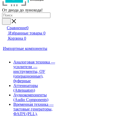
От диода до лунохода!
Сравнение
0
Избранные товары
0
Корзина
0
Импортные компоненты
Аналоговая техника —
усилители —
инструменты, ОУ
(операционные),
буферные
Аттенюаторы
(Attenuators)
Аудиокомпоненты
(Audio Components)
Временна́я техника —
тактовые генераторы,
ФАПЧ (PLL),