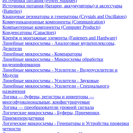
Источники питания (Power Supplies)
Источники питания (батареи, аккумуляторы) и аксессуары
(Batteries)
Кварцевые резонаторы и генераторы (Crystals and Oscillators)
Коммуникационные компоненты (Communication)
Компьютерные компоненты (Computer Products)
Конденсаторы (Capacitors)
Крепёж и монтажные элементы (Fasteners and Hardware)
Линейные микросхемы - Аналоговые мультиплексоры,
Делители
Линейные микросхемы - Компараторы
Линейные микросхемы - Микросхемы обработки
видеоинформации
Линейные микросхемы - Усилители - Видеоусилители и
Модули
Линейные микросхемы - Усилители - Звуковые
Линейные микросхемы - Усилители - Специального
назначения
Логика — буферы, регистры и инверторы —
многофункциональные, конфигурируемые
Логика — преобразователи уровней сигнала
Логические микросхемы - Буферы, Приемники,
Приемопередатчики
Логические микросхемы - Генераторы и Устройства проверки
четности