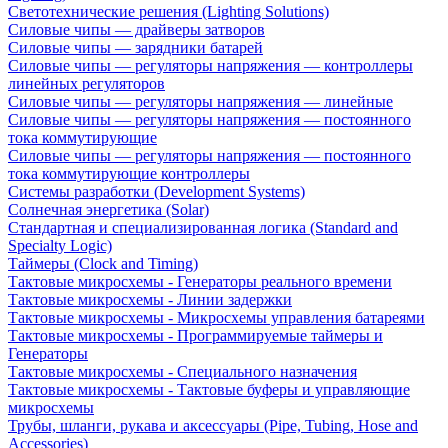
Светотехнические решения (Lighting Solutions)
Силовые чипы — драйверы затворов
Силовые чипы — зарядники батарей
Силовые чипы — регуляторы напряжения — контроллеры
линейных регуляторов
Силовые чипы — регуляторы напряжения — линейные
Силовые чипы — регуляторы напряжения — постоянного
тока коммутирующие
Силовые чипы — регуляторы напряжения — постоянного
тока коммутирующие контроллеры
Системы разработки (Development Systems)
Солнечная энергетика (Solar)
Стандартная и специализированная логика (Standard and
Specialty Logic)
Таймеры (Clock and Timing)
Тактовые микросхемы - Генераторы реального времени
Тактовые микросхемы - Линии задержки
Тактовые микросхемы - Микросхемы управления батареями
Тактовые микросхемы - Программируемые таймеры и
Генераторы
Тактовые микросхемы - Специального назначения
Тактовые микросхемы - Тактовые буферы и управляющие
микросхемы
Трубы, шланги, рукава и аксессуары (Pipe, Tubing, Hose and
Accessories)