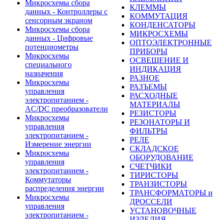
Микросхемы сбора
КЛЕММЫ
данных - Контроллеры с
КОММУТАЦИЯ
сенсорным экраном
КОНДЕНСАТОРЫ
Микросхемы сбора
МИКРОСХЕМЫ
данных - Цифровые
ОПТОЭЛЕКТРОННЫЕ
потенциометры
ПРИБОРЫ
Микросхемы
ОСВЕЩЕНИЕ И
специального
ИНДИКАЦИЯ
назначения
РАЗНОЕ
Микросхемы
РАЗЪЕМЫ
управления
РАСХОДНЫЕ
электропитанием -
МАТЕРИАЛЫ
AC/DC преобразователи
РЕЗИСТОРЫ
Микросхемы
РЕЗОНАТОРЫ И
управления
ФИЛЬТРЫ
электропитанием -
РЕЛЕ
Измерение энергии
СКЛАДСКОЕ
Микросхемы
ОБОРУДОВАНИЕ
управления
СЧЕТЧИКИ
электропитанием -
ТИРИСТОРЫ
Коммутаторы
ТРАНЗИСТОРЫ
распределения энергии
ТРАНСФОРМАТОРЫ и
Микросхемы
ДРОССЕЛИ
управления
УСТАНОВОЧНЫЕ
электропитанием -
ИЗДЕЛИЯ