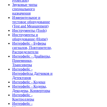
Protection)
Звуковые чипы
специального
назначения
Измерительное и
тестовое оборудование
(Test and Measurement)
Инструменты (Tools)
Инструменты и
оборудование (Home)
Интерфейс - Буферы
сигналов, Повторители,
Распределители
Интерфейс - Драйверы,
Приемники,
Трансиверы
Интерфейс -
Интерфейсы Датчиков и
Детекторов
Интерфейс - Кодеки
Интерфейс - Кодеры,
Декодеры, Конверторы
Интерфейс -
Контроллеры
Интерфейс -