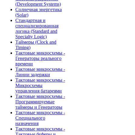
(Development Systems)
Солнечная энергетика
(Solar)
Стандартная и
специализированная
логика (Standard and
Specialty Logic)
Таймеры (Clock and
Timing)
Тактовые микросхемы -
Генераторы реального
времени
Тактовые микросхемы -
Линии задержки
Тактовые микросхемы -
Микросхемы
управления батареями
Тактовые микросхемы -
Программируемые
таймеры и Генераторы
Тактовые микросхемы -
Специального
назначения
Тактовые микросхемы -
Тактовые буферы и