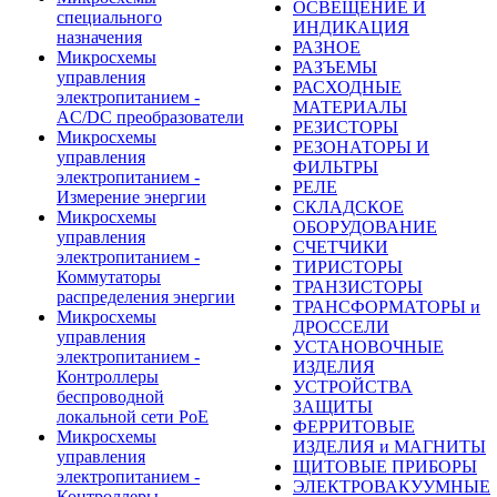
ОСВЕЩЕНИЕ И
специального
ИНДИКАЦИЯ
назначения
РАЗНОЕ
Микросхемы
РАЗЪЕМЫ
управления
РАСХОДНЫЕ
электропитанием -
МАТЕРИАЛЫ
AC/DC преобразователи
РЕЗИСТОРЫ
Микросхемы
РЕЗОНАТОРЫ И
управления
ФИЛЬТРЫ
электропитанием -
РЕЛЕ
Измерение энергии
СКЛАДСКОЕ
Микросхемы
ОБОРУДОВАНИЕ
управления
СЧЕТЧИКИ
электропитанием -
ТИРИСТОРЫ
Коммутаторы
ТРАНЗИСТОРЫ
распределения энергии
ТРАНСФОРМАТОРЫ и
Микросхемы
ДРОССЕЛИ
управления
УСТАНОВОЧНЫЕ
электропитанием -
ИЗДЕЛИЯ
Контроллеры
УСТРОЙСТВА
беспроводной
ЗАЩИТЫ
локальной сети PoE
ФЕРРИТОВЫЕ
Микросхемы
ИЗДЕЛИЯ и МАГНИТЫ
управления
ЩИТОВЫЕ ПРИБОРЫ
электропитанием -
ЭЛЕКТРОВАКУУМНЫЕ
Контроллеры