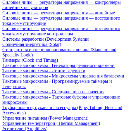
Силовые чипы — регуляторы напряжения — контроллеры
линейных регуляторов
Силовые чипы — регуляторы напряжения — линейные
Силовые чипы — регуляторы напряжения — постоянного
тока коммутирующие
Силовые чипы — регуляторы напряжения — постоянного
тока коммутирующие контроллеры
Системы разработки (Development Systems)
Солнечная энергетика (Solar)
Стандартная и специализированная логика (Standard and
Specialty Logic)
Таймеры (Clock and Timing)
Тактовые микросхемы - Генераторы реального времени
Тактовые микросхемы - Линии задержки
Тактовые микросхемы - Микросхемы управления батареями
Тактовые микросхемы - Программируемые таймеры и
Генераторы
Тактовые микросхемы - Специального назначения
Тактовые микросхемы - Тактовые буферы и управляющие
микросхемы
Трубы, шланги, рукава и аксессуары (Pipe, Tubing, Hose and
Accessories)
Управление питанием (Power Management)
Управление температурой (Thermal Management)
Усилители (Amplifiers)