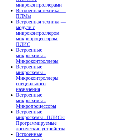
микроконтроллерами
Встроенная техника —
ПЛМы
Встроенная техника —
модули с
микроконтроллером,
микропроцессором,
ПЛИС
Встроенные
микросхемы -
Микроконтроллеры
Встроенные
микросхемы -
Микроконтроллеры
специального
назначения
Встроенные
микросхемы -
Микропроцессоры
Встроенные
микросхемы - ПЛИСы
Программируемые
логические устройства
Встроенные
микросхемы -