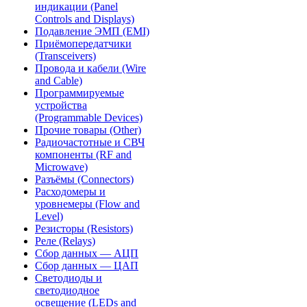
индикации (Panel
Controls and Displays)
Подавление ЭМП (EMI)
Приёмопередатчики
(Transceivers)
Провода и кабели (Wire
and Cable)
Программируемые
устройства
(Programmable Devices)
Прочие товары (Other)
Радиочастотные и СВЧ
компоненты (RF and
Microwave)
Разъёмы (Connectors)
Расходомеры и
уровнемеры (Flow and
Level)
Резисторы (Resistors)
Реле (Relays)
Сбор данных — АЦП
Сбор данных — ЦАП
Светодиоды и
светодиодное
освещение (LEDs and