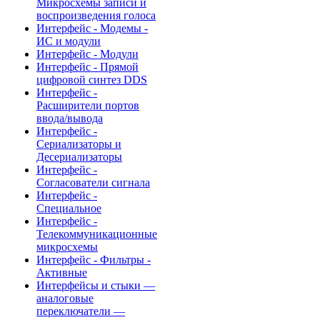
Микросхемы записи и
воспроизведения голоса
Интерфейс - Модемы -
ИС и модули
Интерфейс - Модули
Интерфейс - Прямой
цифровой синтез DDS
Интерфейс -
Расширители портов
ввода/вывода
Интерфейс -
Сериализаторы и
Десериализаторы
Интерфейс -
Согласователи сигнала
Интерфейс -
Специальное
Интерфейс -
Телекоммуникационные
микросхемы
Интерфейс - Фильтры -
Активные
Интерфейсы и стыки —
аналоговые
переключатели —