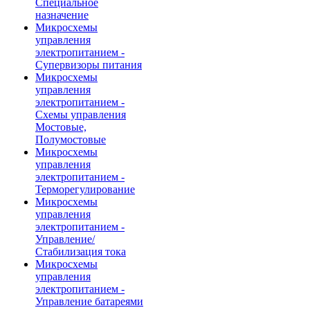
Специальное
назначение
Микросхемы
управления
электропитанием -
Супервизоры питания
Микросхемы
управления
электропитанием -
Схемы управления
Мостовые,
Полумостовые
Микросхемы
управления
электропитанием -
Терморегулирование
Микросхемы
управления
электропитанием -
Управление/
Стабилизация тока
Микросхемы
управления
электропитанием -
Управление батареями