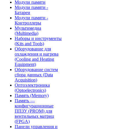
Модули памяти
Модули памяти -
Батареи
Модули памяти -
Контроллеры
Мультимедиа
(Multimedia)
Наборы и инструменты
(Kits and Tools)
Оборудование для
охлаждения и нагрева
(Cooling and Heating
Equipment)
Оборудование систем
сбора данных (Data
Acquisition)
Оптоэлектроника
(Optoelectronics)
Память (Memory)
Память —
конфигурационные
ППЗУ (PROM) для
вентильных матриц
(FPGA)
Панели управления и