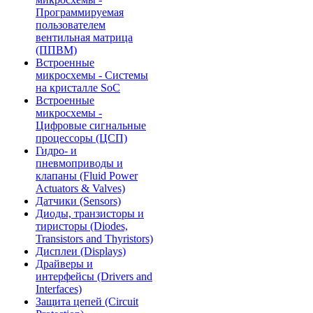
Программируемая
пользователем
вентильная матрица
(ППВМ)
Встроенные
микросхемы - Системы
на кристалле SoC
Встроенные
микросхемы -
Цифровые сигнальные
процессоры (ЦСП)
Гидро- и
пневмоприводы и
клапаны (Fluid Power
Actuators & Valves)
Датчики (Sensors)
Диоды, транзисторы и
тиристоры (Diodes,
Transistors and Thyristors)
Дисплеи (Displays)
Драйверы и
интерфейсы (Drivers and
Interfaces)
Защита цепей (Circuit