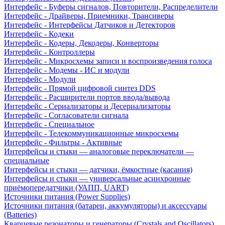
Интерфейс - Буферы сигналов, Повторители, Распределители
Интерфейс - Драйверы, Приемники, Трансиверы
Интерфейс - Интерфейсы Датчиков и Детекторов
Интерфейс - Кодеки
Интерфейс - Кодеры, Декодеры, Конверторы
Интерфейс - Контроллеры
Интерфейс - Микросхемы записи и воспроизведения голоса
Интерфейс - Модемы - ИС и модули
Интерфейс - Модули
Интерфейс - Прямой цифровой синтез DDS
Интерфейс - Расширители портов ввода/вывода
Интерфейс - Сериализаторы и Десериализаторы
Интерфейс - Согласователи сигнала
Интерфейс - Специальное
Интерфейс - Телекоммуникационные микросхемы
Интерфейс - Фильтры - Активные
Интерфейсы и стыки — аналоговые переключатели —
специальные
Интерфейсы и стыки — датчики, ёмкостные (касания)
Интерфейсы и стыки — универсальные асинхронные
приёмопередатчики (УАПП, UART)
Источники питания (Power Supplies)
Источники питания (батареи, аккумуляторы) и аксессуары
(Batteries)
Кварцевые резонаторы и генераторы (Crystals and Oscillators)