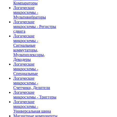
Компараторы
Логические
микросхемы -
Мультивибраторы
Логические
микросхемы - Регистры
сдвига
Логические
микросхемы -
Сигнальные
коммутаторы,
Мультиплексоры,
Декодеры
Логические
микросхемы -
Специальные
Логические
микросхемы -
Счетчики, Делители
Логические
микросхемы - Триггеры
Логические
микросхемы -
Универсальная шина
Магнитные компоненты