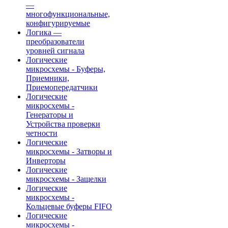
—
многофункциональные,
конфигурируемые
Логика —
преобразователи
уровней сигнала
Логические
микросхемы - Буферы,
Приемники,
Приемопередатчики
Логические
микросхемы -
Генераторы и
Устройства проверки
четности
Логические
микросхемы - Затворы и
Инверторы
Логические
микросхемы - Защелки
Логические
микросхемы -
Кольцевые буферы FIFO
Логические
микросхемы -