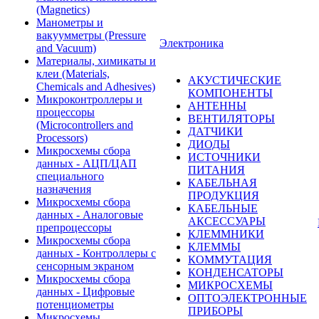
(Magnetics)
Манометры и
вакуумметры (Pressure
Электроника
and Vacuum)
Материалы, химикаты и
клеи (Materials,
АКУСТИЧЕСКИЕ
Chemicals and Adhesives)
КОМПОНЕНТЫ
Микроконтроллеры и
АНТЕННЫ
процессоры
ВЕНТИЛЯТОРЫ
(Microcontrollers and
ДАТЧИКИ
Processors)
ДИОДЫ
Микросхемы сбора
ИСТОЧНИКИ
данных - АЦП/ЦАП
ПИТАНИЯ
специального
КАБЕЛЬНАЯ
назначения
ПРОДУКЦИЯ
Микросхемы сбора
КАБЕЛЬНЫЕ
данных - Аналоговые
АКСЕССУАРЫ
препроцессоры
КЛЕММНИКИ
Микросхемы сбора
КЛЕММЫ
данных - Контроллеры с
КОММУТАЦИЯ
сенсорным экраном
КОНДЕНСАТОРЫ
Микросхемы сбора
МИКРОСХЕМЫ
данных - Цифровые
ОПТОЭЛЕКТРОННЫЕ
потенциометры
ПРИБОРЫ
Микросхемы