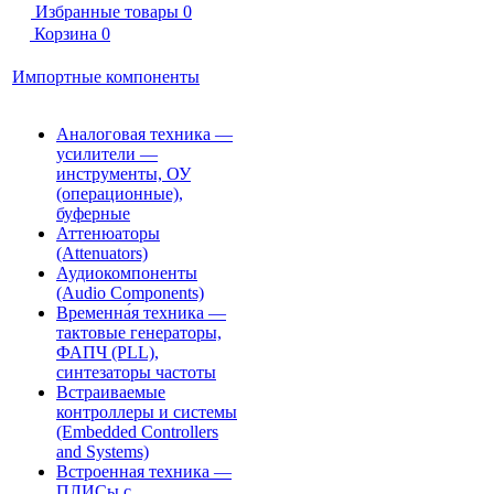
Избранные товары
0
Корзина
0
Импортные компоненты
Аналоговая техника —
усилители —
инструменты, ОУ
(операционные),
буферные
Аттенюаторы
(Attenuators)
Аудиокомпоненты
(Audio Components)
Временна́я техника —
тактовые генераторы,
ФАПЧ (PLL),
синтезаторы частоты
Встраиваемые
контроллеры и системы
(Embedded Controllers
and Systems)
Встроенная техника —
ПЛИСы с