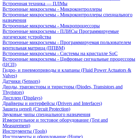
Встроенная техника — ПЛМы
Встроенные микросхемы - Микроконтроллеры
Встроенные микросхемы - Микроконтроллеры специального
назначения
Встроенные микросхемы - Микропроцессоры
Встроенные микросхемы - ПЛИСы Программируемые
логические устройства
Встроенные микросхемы - Программируемая пользователем
вентильная матрица (ППВМ)
Встроенные микросхемы - Системы на кристалле SoC
Встроенные микросхемы - Цифровые сигнальные процессоры
(ЦСП)
Гидро- и пневмоприводы и клапаны (Fluid Power Actuators &
Valves)
Датчики (Sensors)
Диоды, транзисторы и тиристоры (Diodes, Transistors and
Thyristors)
Дисплеи (Displays)
Драйверы и интерфейсы (Drivers and Interfaces)
Защита цепей (Circuit Protection)
Звуковые чипы специального назначения
Измерительное и тестовое оборудование (Test and
Measurement)
Инструменты (Tools)
Инструменты и оборудование (Home)