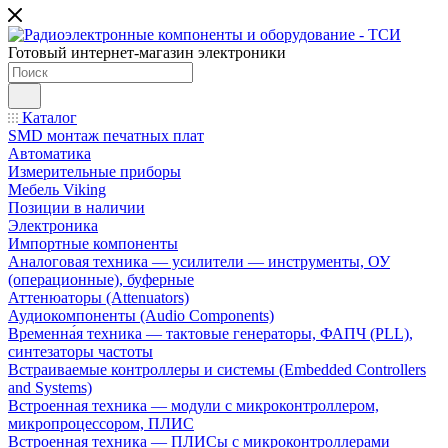
Готовый интернет-магазин электроники
Каталог
SMD монтаж печатных плат
Автоматика
Измерительные приборы
Мебель Viking
Позиции в наличии
Электроника
Импортные компоненты
Аналоговая техника — усилители — инструменты, ОУ
(операционные), буферные
Аттенюаторы (Attenuators)
Аудиокомпоненты (Audio Components)
Временна́я техника — тактовые генераторы, ФАПЧ (PLL),
синтезаторы частоты
Встраиваемые контроллеры и системы (Embedded Controllers
and Systems)
Встроенная техника — модули с микроконтроллером,
микропроцессором, ПЛИС
Встроенная техника — ПЛИСы с микроконтроллерами