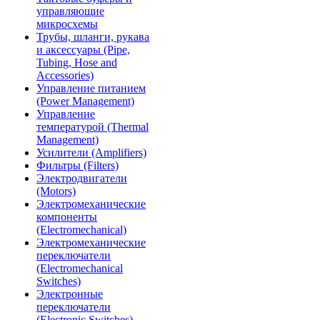
управляющие
микросхемы
Трубы, шланги, рукава
и аксессуары (Pipe,
Tubing, Hose and
Accessories)
Управление питанием
(Power Management)
Управление
температурой (Thermal
Management)
Усилители (Amplifiers)
Фильтры (Filters)
Электродвигатели
(Motors)
Электромеханические
компоненты
(Electromechanical)
Электромеханические
переключатели
(Electromechanical
Switches)
Электронные
переключатели
(Electronic Switches)