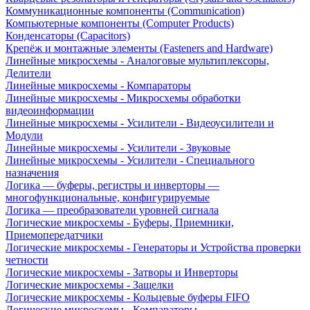
Коммуникационные компоненты (Communication)
Компьютерные компоненты (Computer Products)
Конденсаторы (Capacitors)
Крепёж и монтажные элементы (Fasteners and Hardware)
Линейные микросхемы - Аналоговые мультиплексоры,
Делители
Линейные микросхемы - Компараторы
Линейные микросхемы - Микросхемы обработки
видеоинформации
Линейные микросхемы - Усилители - Видеоусилители и
Модули
Линейные микросхемы - Усилители - Звуковые
Линейные микросхемы - Усилители - Специального
назначения
Логика — буферы, регистры и инверторы —
многофункциональные, конфигурируемые
Логика — преобразователи уровней сигнала
Логические микросхемы - Буферы, Приемники,
Приемопередатчики
Логические микросхемы - Генераторы и Устройства проверки
четности
Логические микросхемы - Затворы и Инверторы
Логические микросхемы - Защелки
Логические микросхемы - Кольцевые буферы FIFO
Логические микросхемы - Компараторы