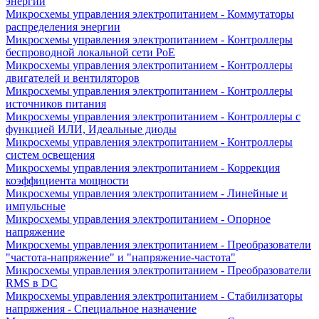
энергии
Микросхемы управления электропитанием - Коммутаторы
распределения энергии
Микросхемы управления электропитанием - Контроллеры
беспроводной локальной сети PoE
Микросхемы управления электропитанием - Контроллеры
двигателей и вентиляторов
Микросхемы управления электропитанием - Контроллеры
источников питания
Микросхемы управления электропитанием - Контроллеры с
функцией ИЛИ, Идеальные диоды
Микросхемы управления электропитанием - Контроллеры
систем освещения
Микросхемы управления электропитанием - Коррекция
коэффициента мощности
Микросхемы управления электропитанием - Линейные и
импульсные
Микросхемы управления электропитанием - Опорное
напряжение
Микросхемы управления электропитанием - Преобразователи
"частота-напряжение" и "напряжение-частота"
Микросхемы управления электропитанием - Преобразователи
RMS в DC
Микросхемы управления электропитанием - Стабилизаторы
напряжения - Специальное назначение