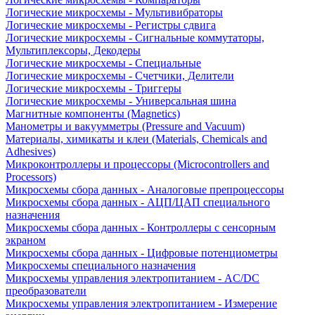
Логические микросхемы - Мультивибраторы
Логические микросхемы - Регистры сдвига
Логические микросхемы - Сигнальные коммутаторы,
Мультиплексоры, Декодеры
Логические микросхемы - Специальные
Логические микросхемы - Счетчики, Делители
Логические микросхемы - Триггеры
Логические микросхемы - Универсальная шина
Магнитные компоненты (Magnetics)
Манометры и вакуумметры (Pressure and Vacuum)
Материалы, химикаты и клеи (Materials, Chemicals and
Adhesives)
Микроконтроллеры и процессоры (Microcontrollers and
Processors)
Микросхемы сбора данных - Аналоговые препроцессоры
Микросхемы сбора данных - АЦП/ЦАП специального
назначения
Микросхемы сбора данных - Контроллеры с сенсорным
экраном
Микросхемы сбора данных - Цифровые потенциометры
Микросхемы специального назначения
Микросхемы управления электропитанием - AC/DC
преобразователи
Микросхемы управления электропитанием - Измерение