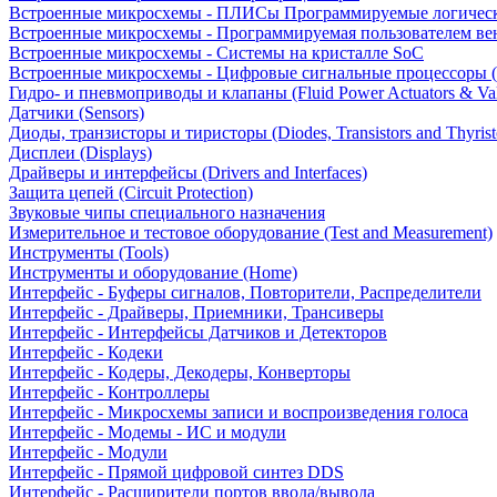
Встроенные микросхемы - ПЛИСы Программируемые логическ
Встроенные микросхемы - Программируемая пользователем в
Встроенные микросхемы - Системы на кристалле SoC
Встроенные микросхемы - Цифровые сигнальные процессоры 
Гидро- и пневмоприводы и клапаны (Fluid Power Actuators & Va
Датчики (Sensors)
Диоды, транзисторы и тиристоры (Diodes, Transistors and Thyrist
Дисплеи (Displays)
Драйверы и интерфейсы (Drivers and Interfaces)
Защита цепей (Circuit Protection)
Звуковые чипы специального назначения
Измерительное и тестовое оборудование (Test and Measurement)
Инструменты (Tools)
Инструменты и оборудование (Home)
Интерфейс - Буферы сигналов, Повторители, Распределители
Интерфейс - Драйверы, Приемники, Трансиверы
Интерфейс - Интерфейсы Датчиков и Детекторов
Интерфейс - Кодеки
Интерфейс - Кодеры, Декодеры, Конверторы
Интерфейс - Контроллеры
Интерфейс - Микросхемы записи и воспроизведения голоса
Интерфейс - Модемы - ИС и модули
Интерфейс - Модули
Интерфейс - Прямой цифровой синтез DDS
Интерфейс - Расширители портов ввода/вывода