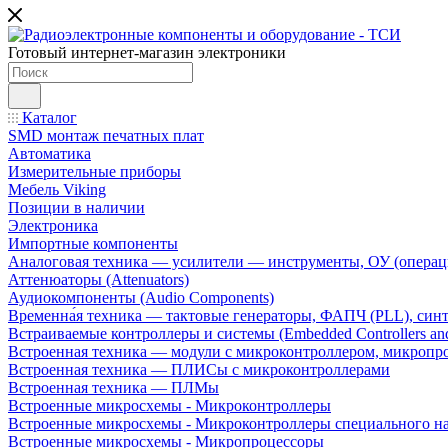
Готовый интернет-магазин электроники
Каталог
SMD монтаж печатных плат
Автоматика
Измерительные приборы
Мебель Viking
Позиции в наличии
Электроника
Импортные компоненты
Аналоговая техника — усилители — инструменты, ОУ (операц
Аттенюаторы (Attenuators)
Аудиокомпоненты (Audio Components)
Временна́я техника — тактовые генераторы, ФАПЧ (PLL), син
Встраиваемые контроллеры и системы (Embedded Controllers and
Встроенная техника — модули с микроконтроллером, микроп
Встроенная техника — ПЛИСы с микроконтроллерами
Встроенная техника — ПЛМы
Встроенные микросхемы - Микроконтроллеры
Встроенные микросхемы - Микроконтроллеры специального н
Встроенные микросхемы - Микропроцессоры