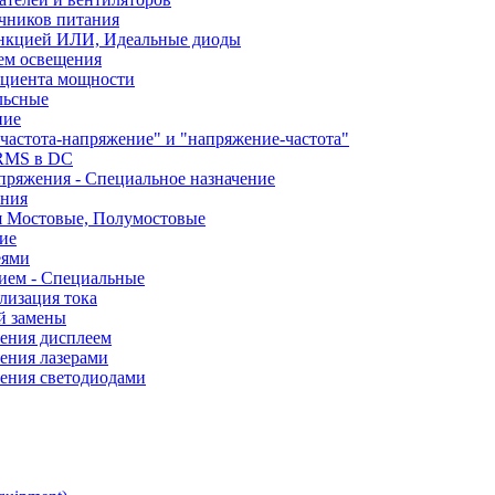
чников питания
ункцией ИЛИ, Идеальные диоды
ем освещения
ициента мощности
льсные
ние
частота-напряжение" и "напряжение-частота"
 RMS в DC
пряжения - Специальное назначение
ания
я Мостовые, Полумостовые
ие
еями
ием - Специальные
лизация тока
й замены
ления дисплеем
ения лазерами
ления светодиодами