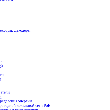
ексоры, Декодеры
)
s)
ния
м
ватели
и
ределения энергии
роводной локальной сети PoE
ателей и вентиляторов