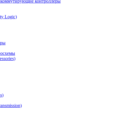
а коммутирующие контроллеры
ty Logic)
оры
росхемы
ssories)
s)
ansmission)