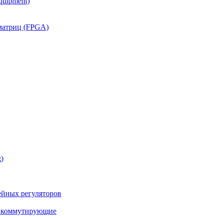
quipment)
матриц (FPGA)
)
йных регуляторов
а коммутирующие