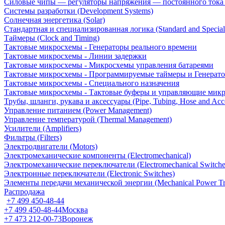
Силовые чипы — регуляторы напряжения — постоянного ток
Системы разработки (Development Systems)
Солнечная энергетика (Solar)
Стандартная и специализированная логика (Standard and Special
Таймеры (Clock and Timing)
Тактовые микросхемы - Генераторы реального времени
Тактовые микросхемы - Линии задержки
Тактовые микросхемы - Микросхемы управления батареями
Тактовые микросхемы - Программируемые таймеры и Генерат
Тактовые микросхемы - Специального назначения
Тактовые микросхемы - Тактовые буферы и управляющие мик
Трубы, шланги, рукава и аксессуары (Pipe, Tubing, Hose and Acce
Управление питанием (Power Management)
Управление температурой (Thermal Management)
Усилители (Amplifiers)
Фильтры (Filters)
Электродвигатели (Motors)
Электромеханические компоненты (Electromechanical)
Электромеханические переключатели (Electromechanical Switche
Электронные переключатели (Electronic Switches)
Элементы передачи механической энергии (Mechanical Power Tr
Распродажа
+7 499 450-48-44
+7 499 450-48-44
Москва
+7 473 212-00-73
Воронеж