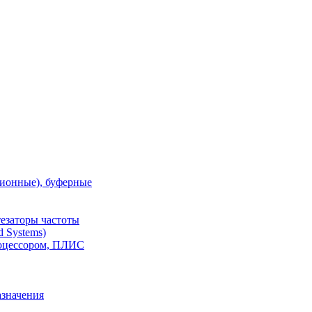
ионные), буферные
тезаторы частоты
 Systems)
роцессором, ПЛИС
азначения