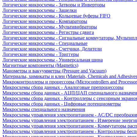
Логические микросхемы - Затворы и Инверторы
Логические микросхемы - Защелки
Логические микросхемы - Кольцевые буферы FIFO
Логические микросхемы - Компараторы
Логические микросхемы - Мультивибраторы
Логические микросхемы - Регистры сдвига
Логические микросхемы - Сигнальные коммутаторы, Мультипл
Логические микросхемы - Специальные
Логические микросхемы - Счетчики, Делители
Логические микросхемы - Триггеры
Логические микросхемы - Универсальная шина
Магнитные компоненты (Magnetics)
Манометры и вакуумметры (Pressure and Vacuum)
Материалы, химикаты и клеи (Materials, Chemicals and Adhesives
Микроконтроллеры и процессоры (Microcontrollers and Processor
Микросхемы сбора данных - Аналоговые препроцессоры
Микросхемы сбора данных - АЦП/ЦАП специального назначе
Микросхемы сбора данных - Контроллеры с сенсорным экрано
Микросхемы сбора данных - Цифровые потенциометры
Микросхемы специального назначения
Микросхемы управления электропитанием - AC/DC преобразо
Микросхемы управления электропитанием - Измерение энерги
Микросхемы управления электропитанием - Коммутаторы расп
Микросхемы управления электропитанием - Контроллеры бесп
Микросхемы управления электропитанием - Контроллеры двиг