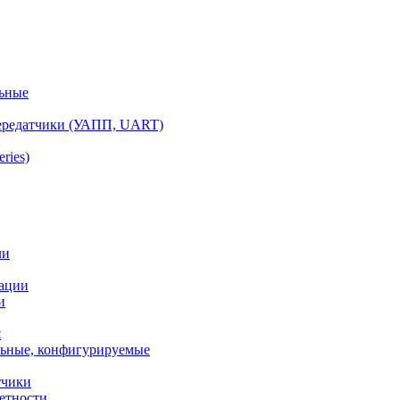
ьные
ередатчики (УАПП, UART)
ries)
ли
ации
и
я
ьные, конфигурируемые
тчики
етности