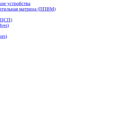
ие устройства
ентильная матрица (ППВМ)
(ЦСП)
lves)
ors)