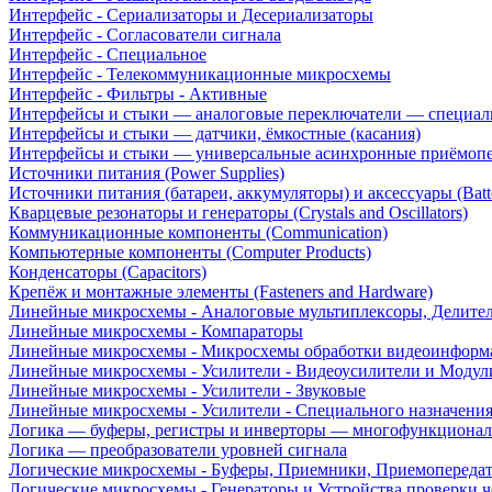
Интерфейс - Сериализаторы и Десериализаторы
Интерфейс - Согласователи сигнала
Интерфейс - Специальное
Интерфейс - Телекоммуникационные микросхемы
Интерфейс - Фильтры - Активные
Интерфейсы и стыки — аналоговые переключатели — специал
Интерфейсы и стыки — датчики, ёмкостные (касания)
Интерфейсы и стыки — универсальные асинхронные приёмоп
Источники питания (Power Supplies)
Источники питания (батареи, аккумуляторы) и аксессуары (Batte
Кварцевые резонаторы и генераторы (Crystals and Oscillators)
Коммуникационные компоненты (Communication)
Компьютерные компоненты (Computer Products)
Конденсаторы (Capacitors)
Крепёж и монтажные элементы (Fasteners and Hardware)
Линейные микросхемы - Аналоговые мультиплексоры, Делите
Линейные микросхемы - Компараторы
Линейные микросхемы - Микросхемы обработки видеоинформ
Линейные микросхемы - Усилители - Видеоусилители и Модул
Линейные микросхемы - Усилители - Звуковые
Линейные микросхемы - Усилители - Специального назначени
Логика — буферы, регистры и инверторы — многофункционал
Логика — преобразователи уровней сигнала
Логические микросхемы - Буферы, Приемники, Приемопереда
Логические микросхемы - Генераторы и Устройства проверки ч