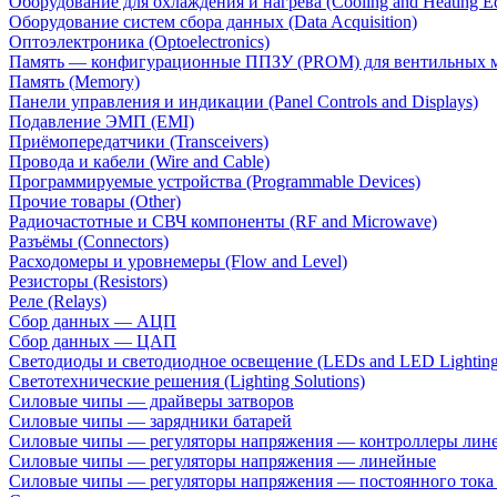
Оборудование для охлаждения и нагрева (Cooling and Heating E
Оборудование систем сбора данных (Data Acquisition)
Оптоэлектроника (Optoelectronics)
Память — конфигурационные ППЗУ (PROM) для вентильных 
Память (Memory)
Панели управления и индикации (Panel Controls and Displays)
Подавление ЭМП (EMI)
Приёмопередатчики (Transceivers)
Провода и кабели (Wire and Cable)
Программируемые устройства (Programmable Devices)
Прочие товары (Other)
Радиочастотные и СВЧ компоненты (RF and Microwave)
Разъёмы (Connectors)
Расходомеры и уровнемеры (Flow and Level)
Резисторы (Resistors)
Реле (Relays)
Сбор данных — АЦП
Сбор данных — ЦАП
Светодиоды и светодиодное освещение (LEDs and LED Lighting
Светотехнические решения (Lighting Solutions)
Силовые чипы — драйверы затворов
Силовые чипы — зарядники батарей
Силовые чипы — регуляторы напряжения — контроллеры лине
Силовые чипы — регуляторы напряжения — линейные
Силовые чипы — регуляторы напряжения — постоянного ток