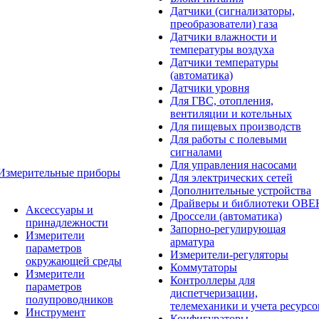
Датчики (сигнализаторы,
преобразователи) газа
Датчики влажности и
температуры воздуха
Датчики температуры
(автоматика)
Датчики уровня
Для ГВС, отопления,
вентиляции и котельных
Для пищевых производств
Для работы с полевыми
сигналами
Для управления насосами
Измерительные приборы
Для электрических сетей
Дополнительные устройства
Драйверы и библиотеки ОВЕ
Аксессуары и
Дроссели (автоматика)
принадлежности
Запорно-регулирующая
Измерители
арматура
параметров
Измерители-регуляторы
окружающей среды
Коммутаторы
Измерители
Контроллеры для
параметров
диспетчеризации,
полупроводников
телемеханики и учета ресурсо
Инструмент
Конфигураторы