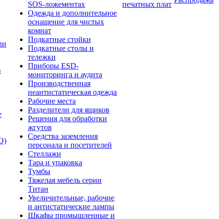
SOS-ложементах
печатных плат
Одежда и дополнительное
оснащение для чистых
комнат
Подкатные стойки
ли
Подкатные столы и
тележки
Приборы ESD-
в
мониторинга и аудита
Производственная
неантистатическая одежда
Рабочие места
Разделители для ящиков
е
Решения для обработки
жгутов
Средства заземления
О)
персонала и посетителей
Стеллажи
Тара и упаковка
Тумбы
Тяжелая мебель серии
Титан
Увеличительные, рабочие
и антистатические лампы
Шкафы промышленные и