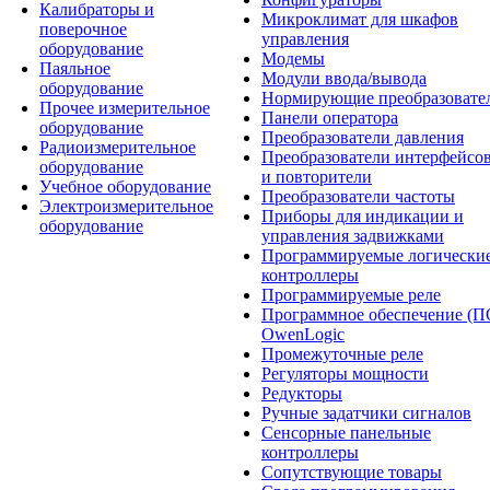
Калибраторы и
Микроклимат для шкафов
поверочное
управления
оборудование
Модемы
Паяльное
Модули ввода/вывода
оборудование
Нормирующие преобразовате
Прочее измерительное
Панели оператора
оборудование
Преобразователи давления
Радиоизмерительное
Преобразователи интерфейсо
оборудование
и повторители
Учебное оборудование
Преобразователи частоты
Электроизмерительное
Приборы для индикации и
оборудование
управления задвижками
Программируемые логически
контроллеры
Программируемые реле
Программное обеспечение (П
OwenLogic
Промежуточные реле
Регуляторы мощности
Редукторы
Ручные задатчики сигналов
Сенсорные панельные
контроллеры
Сопутствующие товары