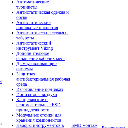
Автоматические
турникеты
Антистатическая одежда и
обувь
Антистатические
напольные покрытия
Антистатические стулья и
табуреты
Антистатический
инструмент Viking
Дополнительное
оснащение рабочих мест
Дымоулавливающие
системы
Защитная
антибактериальная рабочая
Н
среда
Изготовление под заказ
Ионизаторы воздуха
Канцелярские и
вспомогательные ESD
принадлежности
Модульные стойки для
хранения компонентов
в
Наборы инструментов в
SMD монтаж
Распродажа