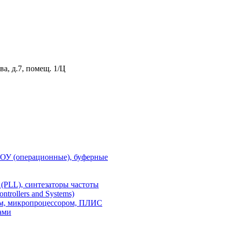
а, д.7, помещ. 1/Ц
 ОУ (операционные), буферные
(PLL), синтезаторы частоты
rollers and Systems)
ом, микропроцессором, ПЛИС
ами