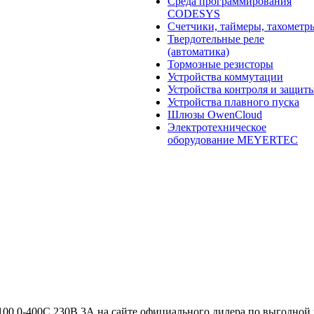
Среда программирования
CODESYS
Счетчики, таймеры, тахометр
Твердотельные реле
(автоматика)
Тормозные резисторы
Устройства коммутации
Устройства контроля и защит
Устройства плавного пуска
Шлюзы OwenCloud
Электротехническое
оборудование MEYERTEC
100 0-400С 230В 3А на сайте официального дилера по выгодной