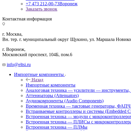
+7 473 212-00-73
Воронеж
Заказать звонок
Контактная информация
г. Москва,
Вн. тер. г. муниципальный округ Щукино, ул. Маршала Новиков
г. Воронеж,
​Московский проспект, 104Б, пом.6
info@eltsi.ru
Импортные компоненты
Назад
Импортные компоненты
Аналоговая техника — усилители — инструменты,
Аттенюаторы (Attenuators)
Аудиокомпоненты (Audio Components)
Временна́я техника — тактовые генераторы, ФАПЧ 
Встраиваемые контроллеры и системы (Embedded Cont
Встроенная техника — модули с микроконтроллер
Встроенная техника — ПЛИСы с микроконтроллер
Встроенная техника — ПЛМы