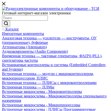
Готовый интернет-магазин электроники
Каталог
Импортные компоненты
Аналоговая техника — усилители — инструменты, ОУ
(операционные), буферные
Аттенюаторы (Attenuators)
Аудиокомпоненты (Audio Components)
Временна́я техника — тактовые генераторы, ФАПЧ (PLL),
синтезаторы частоты
Встраиваемые контроллеры и системы (Embedded Controllers
and Systems)
Встроенная техника — модули с микроконтроллером,
микропроцессором, ПЛИС
Встроенная техника — ПЛИСы с микроконтроллерами
Встроенная техника — ПЛМы
Встроенные микросхемы - Микроконтроллеры
Встроенные микросхемы - Микроконтроллеры специального
назначения
Встроенные микросхемы - Микропроцессоры
Встроенные микросхемы - ПЛИСы Программируемые