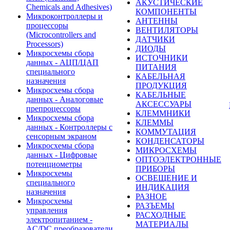
АКУСТИЧЕСКИЕ
Chemicals and Adhesives)
КОМПОНЕНТЫ
Микроконтроллеры и
АНТЕННЫ
процессоры
ВЕНТИЛЯТОРЫ
(Microcontrollers and
ДАТЧИКИ
Processors)
ДИОДЫ
Микросхемы сбора
ИСТОЧНИКИ
данных - АЦП/ЦАП
ПИТАНИЯ
специального
КАБЕЛЬНАЯ
назначения
ПРОДУКЦИЯ
Микросхемы сбора
КАБЕЛЬНЫЕ
данных - Аналоговые
АКСЕССУАРЫ
препроцессоры
КЛЕММНИКИ
Микросхемы сбора
КЛЕММЫ
данных - Контроллеры с
КОММУТАЦИЯ
сенсорным экраном
КОНДЕНСАТОРЫ
Микросхемы сбора
МИКРОСХЕМЫ
данных - Цифровые
ОПТОЭЛЕКТРОННЫЕ
потенциометры
ПРИБОРЫ
Микросхемы
ОСВЕЩЕНИЕ И
специального
ИНДИКАЦИЯ
назначения
РАЗНОЕ
Микросхемы
РАЗЪЕМЫ
управления
РАСХОДНЫЕ
электропитанием -
МАТЕРИАЛЫ
AC/DC преобразователи