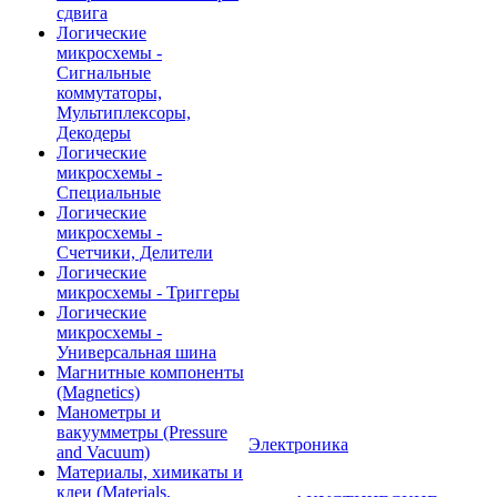
сдвига
Логические
микросхемы -
Сигнальные
коммутаторы,
Мультиплексоры,
Декодеры
Логические
микросхемы -
Специальные
Логические
микросхемы -
Счетчики, Делители
Логические
микросхемы - Триггеры
Логические
микросхемы -
Универсальная шина
Магнитные компоненты
(Magnetics)
Манометры и
вакуумметры (Pressure
Электроника
and Vacuum)
Материалы, химикаты и
клеи (Materials,