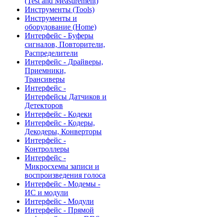
(Test and Measurement)
Инструменты (Tools)
Инструменты и
оборудование (Home)
Интерфейс - Буферы
сигналов, Повторители,
Распределители
Интерфейс - Драйверы,
Приемники,
Трансиверы
Интерфейс -
Интерфейсы Датчиков и
Детекторов
Интерфейс - Кодеки
Интерфейс - Кодеры,
Декодеры, Конверторы
Интерфейс -
Контроллеры
Интерфейс -
Микросхемы записи и
воспроизведения голоса
Интерфейс - Модемы -
ИС и модули
Интерфейс - Модули
Интерфейс - Прямой