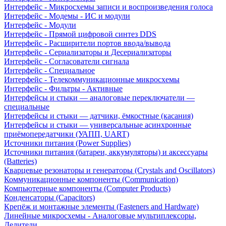
Интерфейс - Микросхемы записи и воспроизведения голоса
Интерфейс - Модемы - ИС и модули
Интерфейс - Модули
Интерфейс - Прямой цифровой синтез DDS
Интерфейс - Расширители портов ввода/вывода
Интерфейс - Сериализаторы и Десериализаторы
Интерфейс - Согласователи сигнала
Интерфейс - Специальное
Интерфейс - Телекоммуникационные микросхемы
Интерфейс - Фильтры - Активные
Интерфейсы и стыки — аналоговые переключатели —
специальные
Интерфейсы и стыки — датчики, ёмкостные (касания)
Интерфейсы и стыки — универсальные асинхронные
приёмопередатчики (УАПП, UART)
Источники питания (Power Supplies)
Источники питания (батареи, аккумуляторы) и аксессуары
(Batteries)
Кварцевые резонаторы и генераторы (Crystals and Oscillators)
Коммуникационные компоненты (Communication)
Компьютерные компоненты (Computer Products)
Конденсаторы (Capacitors)
Крепёж и монтажные элементы (Fasteners and Hardware)
Линейные микросхемы - Аналоговые мультиплексоры,
Делители