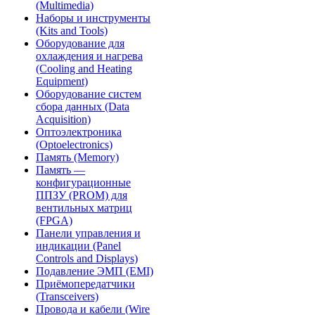
(Multimedia)
Наборы и инструменты
(Kits and Tools)
Оборудование для
охлаждения и нагрева
(Cooling and Heating
Equipment)
Оборудование систем
сбора данных (Data
Acquisition)
Оптоэлектроника
(Optoelectronics)
Память (Memory)
Память —
конфигурационные
ППЗУ (PROM) для
вентильных матриц
(FPGA)
Панели управления и
индикации (Panel
Controls and Displays)
Подавление ЭМП (EMI)
Приёмопередатчики
(Transceivers)
Провода и кабели (Wire