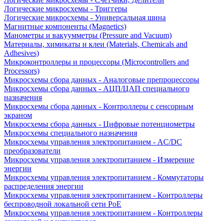
Логические микросхемы - Триггеры
Логические микросхемы - Универсальная шина
Магнитные компоненты (Magnetics)
Манометры и вакуумметры (Pressure and Vacuum)
Материалы, химикаты и клеи (Materials, Chemicals and
Adhesives)
Микроконтроллеры и процессоры (Microcontrollers and
Processors)
Микросхемы сбора данных - Аналоговые препроцессоры
Микросхемы сбора данных - АЦП/ЦАП специального
назначения
Микросхемы сбора данных - Контроллеры с сенсорным
экраном
Микросхемы сбора данных - Цифровые потенциометры
Микросхемы специального назначения
Микросхемы управления электропитанием - AC/DC
преобразователи
Микросхемы управления электропитанием - Измерение
энергии
Микросхемы управления электропитанием - Коммутаторы
распределения энергии
Микросхемы управления электропитанием - Контроллеры
беспроводной локальной сети PoE
Микросхемы управления электропитанием - Контроллеры