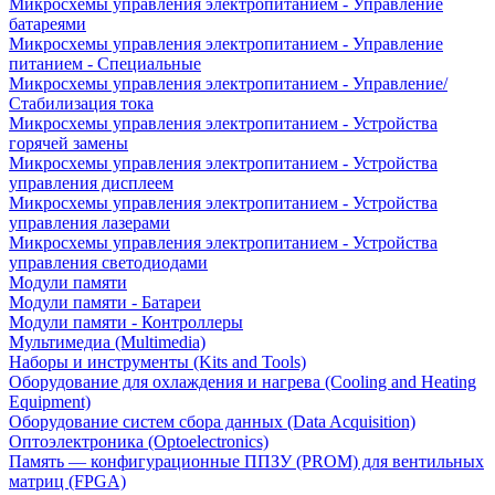
Микросхемы управления электропитанием - Управление
батареями
Микросхемы управления электропитанием - Управление
питанием - Специальные
Микросхемы управления электропитанием - Управление/
Стабилизация тока
Микросхемы управления электропитанием - Устройства
горячей замены
Микросхемы управления электропитанием - Устройства
управления дисплеем
Микросхемы управления электропитанием - Устройства
управления лазерами
Микросхемы управления электропитанием - Устройства
управления светодиодами
Модули памяти
Модули памяти - Батареи
Модули памяти - Контроллеры
Мультимедиа (Multimedia)
Наборы и инструменты (Kits and Tools)
Оборудование для охлаждения и нагрева (Cooling and Heating
Equipment)
Оборудование систем сбора данных (Data Acquisition)
Оптоэлектроника (Optoelectronics)
Память — конфигурационные ППЗУ (PROM) для вентильных
матриц (FPGA)