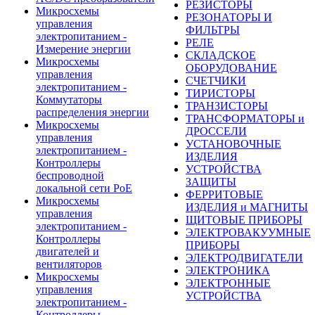
РЕЗИСТОРЫ
Микросхемы
РЕЗОНАТОРЫ И
управления
ФИЛЬТРЫ
электропитанием -
РЕЛЕ
Измерение энергии
СКЛАДСКОЕ
Микросхемы
ОБОРУДОВАНИЕ
управления
СЧЕТЧИКИ
электропитанием -
ТИРИСТОРЫ
Коммутаторы
ТРАНЗИСТОРЫ
распределения энергии
ТРАНСФОРМАТОРЫ и
Микросхемы
ДРОССЕЛИ
управления
УСТАНОВОЧНЫЕ
электропитанием -
ИЗДЕЛИЯ
Контроллеры
УСТРОЙСТВА
беспроводной
ЗАЩИТЫ
локальной сети PoE
ФЕРРИТОВЫЕ
Микросхемы
ИЗДЕЛИЯ и МАГНИТЫ
управления
ЩИТОВЫЕ ПРИБОРЫ
электропитанием -
ЭЛЕКТРОВАКУУМНЫЕ
Контроллеры
ПРИБОРЫ
двигателей и
ЭЛЕКТРОДВИГАТЕЛИ
вентиляторов
ЭЛЕКТРОНИКА
Микросхемы
ЭЛЕКТРОННЫЕ
управления
УСТРОЙСТВА
электропитанием -
Контроллеры