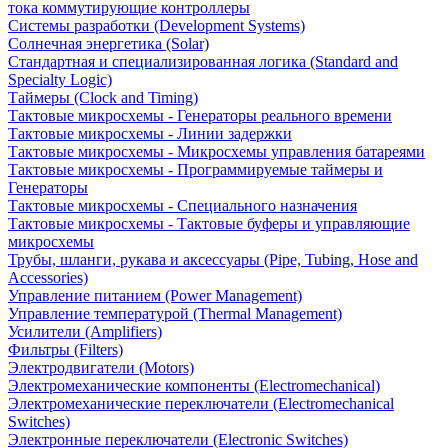
тока коммутирующие контроллеры
Системы разработки (Development Systems)
Солнечная энергетика (Solar)
Стандартная и специализированная логика (Standard and
Specialty Logic)
Таймеры (Clock and Timing)
Тактовые микросхемы - Генераторы реального времени
Тактовые микросхемы - Линии задержки
Тактовые микросхемы - Микросхемы управления батареями
Тактовые микросхемы - Программируемые таймеры и
Генераторы
Тактовые микросхемы - Специального назначения
Тактовые микросхемы - Тактовые буферы и управляющие
микросхемы
Трубы, шланги, рукава и аксессуары (Pipe, Tubing, Hose and
Accessories)
Управление питанием (Power Management)
Управление температурой (Thermal Management)
Усилители (Amplifiers)
Фильтры (Filters)
Электродвигатели (Motors)
Электромеханические компоненты (Electromechanical)
Электромеханические переключатели (Electromechanical
Switches)
Электронные переключатели (Electronic Switches)