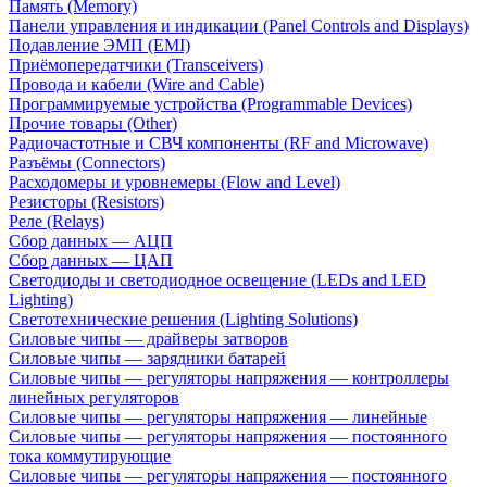
Память (Memory)
Панели управления и индикации (Panel Controls and Displays)
Подавление ЭМП (EMI)
Приёмопередатчики (Transceivers)
Провода и кабели (Wire and Cable)
Программируемые устройства (Programmable Devices)
Прочие товары (Other)
Радиочастотные и СВЧ компоненты (RF and Microwave)
Разъёмы (Connectors)
Расходомеры и уровнемеры (Flow and Level)
Резисторы (Resistors)
Реле (Relays)
Сбор данных — АЦП
Сбор данных — ЦАП
Светодиоды и светодиодное освещение (LEDs and LED
Lighting)
Светотехнические решения (Lighting Solutions)
Силовые чипы — драйверы затворов
Силовые чипы — зарядники батарей
Силовые чипы — регуляторы напряжения — контроллеры
линейных регуляторов
Силовые чипы — регуляторы напряжения — линейные
Силовые чипы — регуляторы напряжения — постоянного
тока коммутирующие
Силовые чипы — регуляторы напряжения — постоянного