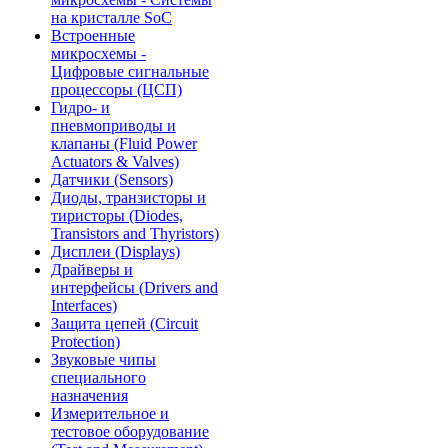
на кристалле SoC
Встроенные
микросхемы -
Цифровые сигнальные
процессоры (ЦСП)
Гидро- и
пневмоприводы и
клапаны (Fluid Power
Actuators & Valves)
Датчики (Sensors)
Диоды, транзисторы и
тиристоры (Diodes,
Transistors and Thyristors)
Дисплеи (Displays)
Драйверы и
интерфейсы (Drivers and
Interfaces)
Защита цепей (Circuit
Protection)
Звуковые чипы
специального
назначения
Измерительное и
тестовое оборудование