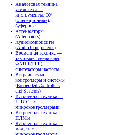
Аналоговая техника —
усилители —
инструменты, ОУ
(операционные),
буферные
Аттенюаторы
(Attenuators)
Аудиокомпоненты
(Audio Components)
Временна́я техника —
тактовые генераторы,
ФАПЧ (PLL),
синтезаторы частоты
Встраиваемые
контроллеры и системы
(Embedded Controllers
and Systems)
Встроенная техника —
ПЛИСы с
микроконтроллерами
Встроенная техника —
ПЛМы
Встроенная техника —
модули с
микроконтроллером,