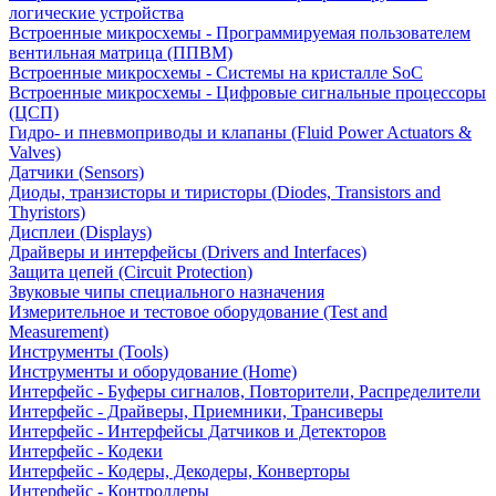
логические устройства
Встроенные микросхемы - Программируемая пользователем
вентильная матрица (ППВМ)
Встроенные микросхемы - Системы на кристалле SoC
Встроенные микросхемы - Цифровые сигнальные процессоры
(ЦСП)
Гидро- и пневмоприводы и клапаны (Fluid Power Actuators &
Valves)
Датчики (Sensors)
Диоды, транзисторы и тиристоры (Diodes, Transistors and
Thyristors)
Дисплеи (Displays)
Драйверы и интерфейсы (Drivers and Interfaces)
Защита цепей (Circuit Protection)
Звуковые чипы специального назначения
Измерительное и тестовое оборудование (Test and
Measurement)
Инструменты (Tools)
Инструменты и оборудование (Home)
Интерфейс - Буферы сигналов, Повторители, Распределители
Интерфейс - Драйверы, Приемники, Трансиверы
Интерфейс - Интерфейсы Датчиков и Детекторов
Интерфейс - Кодеки
Интерфейс - Кодеры, Декодеры, Конверторы
Интерфейс - Контроллеры