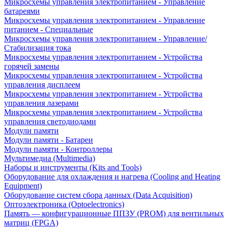
Микросхемы управления электропитанием - Управление
батареями
Микросхемы управления электропитанием - Управление
питанием - Специальные
Микросхемы управления электропитанием - Управление/
Стабилизация тока
Микросхемы управления электропитанием - Устройства
горячей замены
Микросхемы управления электропитанием - Устройства
управления дисплеем
Микросхемы управления электропитанием - Устройства
управления лазерами
Микросхемы управления электропитанием - Устройства
управления светодиодами
Модули памяти
Модули памяти - Батареи
Модули памяти - Контроллеры
Мультимедиа (Multimedia)
Наборы и инструменты (Kits and Tools)
Оборудование для охлаждения и нагрева (Cooling and Heating
Equipment)
Оборудование систем сбора данных (Data Acquisition)
Оптоэлектроника (Optoelectronics)
Память — конфигурационные ППЗУ (PROM) для вентильных
матриц (FPGA)