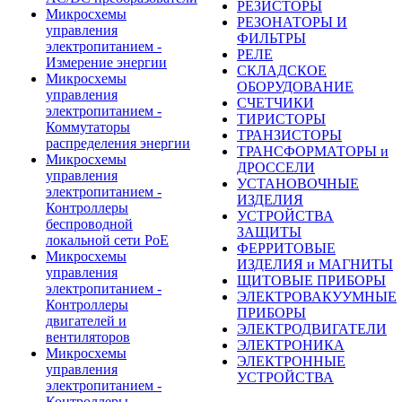
РЕЗИСТОРЫ
Микросхемы
РЕЗОНАТОРЫ И
управления
ФИЛЬТРЫ
электропитанием -
РЕЛЕ
Измерение энергии
СКЛАДСКОЕ
Микросхемы
ОБОРУДОВАНИЕ
управления
СЧЕТЧИКИ
электропитанием -
ТИРИСТОРЫ
Коммутаторы
ТРАНЗИСТОРЫ
распределения энергии
ТРАНСФОРМАТОРЫ и
Микросхемы
ДРОССЕЛИ
управления
УСТАНОВОЧНЫЕ
электропитанием -
ИЗДЕЛИЯ
Контроллеры
УСТРОЙСТВА
беспроводной
ЗАЩИТЫ
локальной сети PoE
ФЕРРИТОВЫЕ
Микросхемы
ИЗДЕЛИЯ и МАГНИТЫ
управления
ЩИТОВЫЕ ПРИБОРЫ
электропитанием -
ЭЛЕКТРОВАКУУМНЫЕ
Контроллеры
ПРИБОРЫ
двигателей и
ЭЛЕКТРОДВИГАТЕЛИ
вентиляторов
ЭЛЕКТРОНИКА
Микросхемы
ЭЛЕКТРОННЫЕ
управления
УСТРОЙСТВА
электропитанием -
Контроллеры