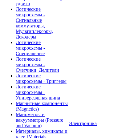
сдвига
Логические
микросхемы -
Сигнальные
коммутаторы,
Мультиплексоры,
Декодеры
Логические
микросхемы -
Специальные
Логические
микросхемы -
Счетчики, Делители
Логические
микросхемы - Триггеры
Логические
микросхемы -
Универсальная шина
Магнитные компоненты
(Magnetics)
Манометры и
вакуумметры (Pressure
Электроника
and Vacuum)
Материалы, химикаты и
клеи (Materials,