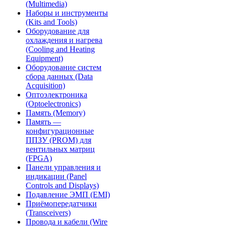
(Multimedia)
Наборы и инструменты
(Kits and Tools)
Оборудование для
охлаждения и нагрева
(Cooling and Heating
Equipment)
Оборудование систем
сбора данных (Data
Acquisition)
Оптоэлектроника
(Optoelectronics)
Память (Memory)
Память —
конфигурационные
ППЗУ (PROM) для
вентильных матриц
(FPGA)
Панели управления и
индикации (Panel
Controls and Displays)
Подавление ЭМП (EMI)
Приёмопередатчики
(Transceivers)
Провода и кабели (Wire