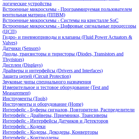
логические устройства
Встроенные микросхемы - Программируемая пользователем
вентильная матрица (ППВМ)
Встроенные микросхемы - Системы на кристалле SoC
Встроенные микросхемы - Цифровые сигнальные процессоры
(ЦСП)
Гидро- и пневмоприводы и клапаны (Fluid Power Actuators &
Valves)
Датчики (Sensors)
Диоды, транзисторы и тиристоры (Diodes, Transistors and
Thyristors)
Дисплеи (Displays)
Драйверы и интерфейсы (Drivers and Interfaces)
Защита цепей (Circuit Protection)
Звуковые чипы специального назначения
Измерительное и тестовое оборудование (Test and
Measurement)
Инструменты (Tools)
Инструменты и оборудование (Home)
Интерфейс - Буферы сигналов, Повторители, Распределители
Интерфейс - Драйверы, Приемники, Трансиверы
Интерфейс - Интерфейсы Датчиков и Детекторов
Интерфейс - Кодеки
Интерфейс - Кодеры, Декодеры, Конверторы
Интерфейс - Контроллеры