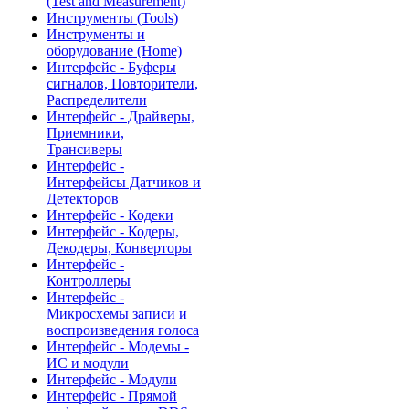
(Test and Measurement)
Инструменты (Tools)
Инструменты и
оборудование (Home)
Интерфейс - Буферы
сигналов, Повторители,
Распределители
Интерфейс - Драйверы,
Приемники,
Трансиверы
Интерфейс -
Интерфейсы Датчиков и
Детекторов
Интерфейс - Кодеки
Интерфейс - Кодеры,
Декодеры, Конверторы
Интерфейс -
Контроллеры
Интерфейс -
Микросхемы записи и
воспроизведения голоса
Интерфейс - Модемы -
ИС и модули
Интерфейс - Модули
Интерфейс - Прямой