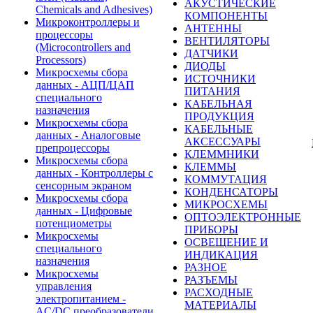
АКУСТИЧЕСКИЕ
Chemicals and Adhesives)
КОМПОНЕНТЫ
Микроконтроллеры и
АНТЕННЫ
процессоры
ВЕНТИЛЯТОРЫ
(Microcontrollers and
ДАТЧИКИ
Processors)
ДИОДЫ
Микросхемы сбора
ИСТОЧНИКИ
данных - АЦП/ЦАП
ПИТАНИЯ
специального
КАБЕЛЬНАЯ
назначения
ПРОДУКЦИЯ
Микросхемы сбора
КАБЕЛЬНЫЕ
данных - Аналоговые
АКСЕССУАРЫ
препроцессоры
КЛЕММНИКИ
Микросхемы сбора
КЛЕММЫ
данных - Контроллеры с
КОММУТАЦИЯ
сенсорным экраном
КОНДЕНСАТОРЫ
Микросхемы сбора
МИКРОСХЕМЫ
данных - Цифровые
ОПТОЭЛЕКТРОННЫЕ
потенциометры
ПРИБОРЫ
Микросхемы
ОСВЕЩЕНИЕ И
специального
ИНДИКАЦИЯ
назначения
РАЗНОЕ
Микросхемы
РАЗЪЕМЫ
управления
РАСХОДНЫЕ
электропитанием -
МАТЕРИАЛЫ
AC/DC преобразователи