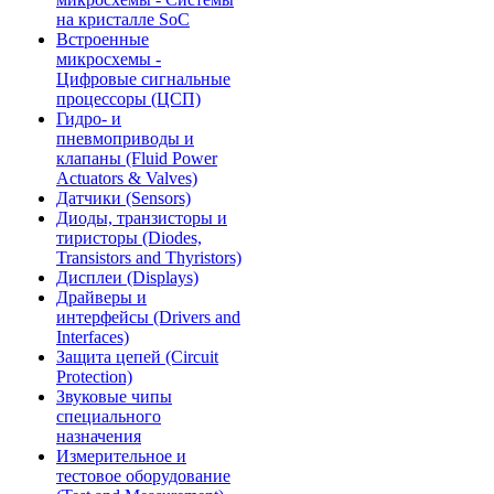
на кристалле SoC
Встроенные
микросхемы -
Цифровые сигнальные
процессоры (ЦСП)
Гидро- и
пневмоприводы и
клапаны (Fluid Power
Actuators & Valves)
Датчики (Sensors)
Диоды, транзисторы и
тиристоры (Diodes,
Transistors and Thyristors)
Дисплеи (Displays)
Драйверы и
интерфейсы (Drivers and
Interfaces)
Защита цепей (Circuit
Protection)
Звуковые чипы
специального
назначения
Измерительное и
тестовое оборудование