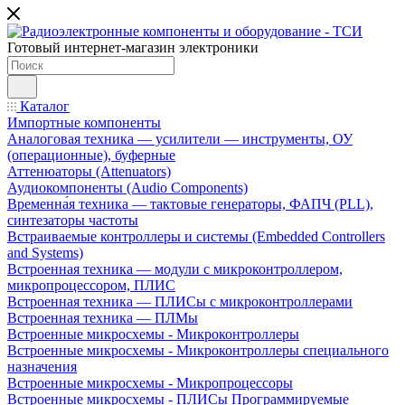
Готовый интернет-магазин электроники
Каталог
Импортные компоненты
Аналоговая техника — усилители — инструменты, ОУ
(операционные), буферные
Аттенюаторы (Attenuators)
Аудиокомпоненты (Audio Components)
Временна́я техника — тактовые генераторы, ФАПЧ (PLL),
синтезаторы частоты
Встраиваемые контроллеры и системы (Embedded Controllers
and Systems)
Встроенная техника — модули с микроконтроллером,
микропроцессором, ПЛИС
Встроенная техника — ПЛИСы с микроконтроллерами
Встроенная техника — ПЛМы
Встроенные микросхемы - Микроконтроллеры
Встроенные микросхемы - Микроконтроллеры специального
назначения
Встроенные микросхемы - Микропроцессоры
Встроенные микросхемы - ПЛИСы Программируемые