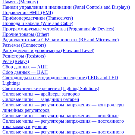
Память (Memory)
Панели управления и индикации (Panel Controls and Displays)
Подавление ЭМП (EMI)
Приёмопередатчики (Transceivers)
Провода и кабели (Wire and Cable)
Программируемые устройства (Programmable Devices)
Прочие товары (Other)
Радиочастотные и СВЧ компоненты (RF and Microwave)
Разъёмы (Connectors)
Расходомеры и уровнемеры (Flow and Level)
Резисторы (Resistors)
Реле (Relays)
Сбор данных — АЦП
Сбор данных — ЦАП
Светодиоды и светодиодное освещение (LEDs and LED
Lighting)
Светотехнические решения (Lighting Solutions)
Силовые чипы — драйверы затворов
Силовые чипы — зарядники батарей
Силовые чипы — регуляторы напряжения — контроллеры
линейных регуляторов
Силовые чипы — регуляторы напряжения — линейные
Силовые чипы — регуляторы напряжения — постоянного
тока коммутирующие
Силовые чипы — регуляторы напряжения — постоянного