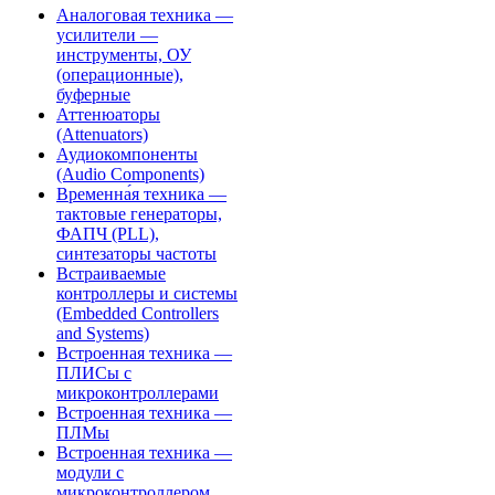
Аналоговая техника —
усилители —
инструменты, ОУ
(операционные),
буферные
Аттенюаторы
(Attenuators)
Аудиокомпоненты
(Audio Components)
Временна́я техника —
тактовые генераторы,
ФАПЧ (PLL),
синтезаторы частоты
Встраиваемые
контроллеры и системы
(Embedded Controllers
and Systems)
Встроенная техника —
ПЛИСы с
микроконтроллерами
Встроенная техника —
ПЛМы
Встроенная техника —
модули с
микроконтроллером,