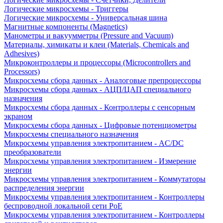
Логические микросхемы - Триггеры
Логические микросхемы - Универсальная шина
Магнитные компоненты (Magnetics)
Манометры и вакуумметры (Pressure and Vacuum)
Материалы, химикаты и клеи (Materials, Chemicals and
Adhesives)
Микроконтроллеры и процессоры (Microcontrollers and
Processors)
Микросхемы сбора данных - Аналоговые препроцессоры
Микросхемы сбора данных - АЦП/ЦАП специального
назначения
Микросхемы сбора данных - Контроллеры с сенсорным
экраном
Микросхемы сбора данных - Цифровые потенциометры
Микросхемы специального назначения
Микросхемы управления электропитанием - AC/DC
преобразователи
Микросхемы управления электропитанием - Измерение
энергии
Микросхемы управления электропитанием - Коммутаторы
распределения энергии
Микросхемы управления электропитанием - Контроллеры
беспроводной локальной сети PoE
Микросхемы управления электропитанием - Контроллеры