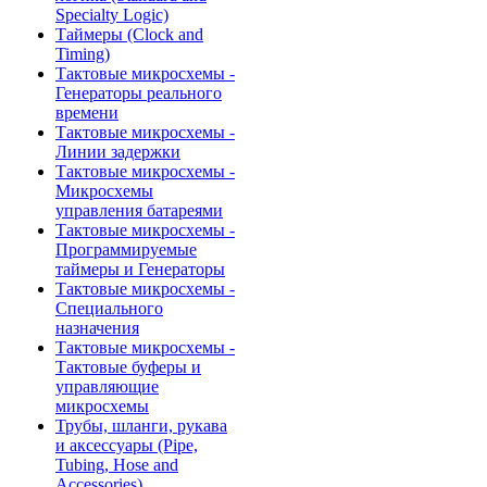
Specialty Logic)
Таймеры (Clock and
Timing)
Тактовые микросхемы -
Генераторы реального
времени
Тактовые микросхемы -
Линии задержки
Тактовые микросхемы -
Микросхемы
управления батареями
Тактовые микросхемы -
Программируемые
таймеры и Генераторы
Тактовые микросхемы -
Специального
назначения
Тактовые микросхемы -
Тактовые буферы и
управляющие
микросхемы
Трубы, шланги, рукава
и аксессуары (Pipe,
Tubing, Hose and
Accessories)