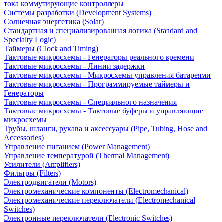
тока коммутирующие контроллеры
Системы разработки (Development Systems)
Солнечная энергетика (Solar)
Стандартная и специализированная логика (Standard and
Specialty Logic)
Таймеры (Clock and Timing)
Тактовые микросхемы - Генераторы реального времени
Тактовые микросхемы - Линии задержки
Тактовые микросхемы - Микросхемы управления батареями
Тактовые микросхемы - Программируемые таймеры и
Генераторы
Тактовые микросхемы - Специального назначения
Тактовые микросхемы - Тактовые буферы и управляющие
микросхемы
Трубы, шланги, рукава и аксессуары (Pipe, Tubing, Hose and
Accessories)
Управление питанием (Power Management)
Управление температурой (Thermal Management)
Усилители (Amplifiers)
Фильтры (Filters)
Электродвигатели (Motors)
Электромеханические компоненты (Electromechanical)
Электромеханические переключатели (Electromechanical
Switches)
Электронные переключатели (Electronic Switches)