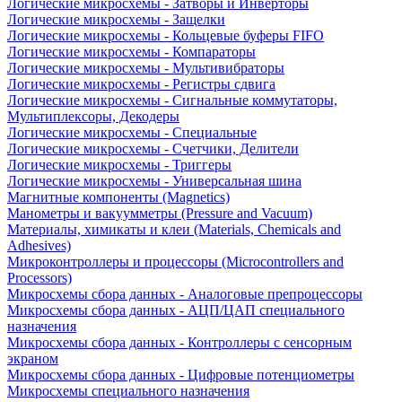
Логические микросхемы - Затворы и Инверторы
Логические микросхемы - Защелки
Логические микросхемы - Кольцевые буферы FIFO
Логические микросхемы - Компараторы
Логические микросхемы - Мультивибраторы
Логические микросхемы - Регистры сдвига
Логические микросхемы - Сигнальные коммутаторы,
Мультиплексоры, Декодеры
Логические микросхемы - Специальные
Логические микросхемы - Счетчики, Делители
Логические микросхемы - Триггеры
Логические микросхемы - Универсальная шина
Магнитные компоненты (Magnetics)
Манометры и вакуумметры (Pressure and Vacuum)
Материалы, химикаты и клеи (Materials, Chemicals and
Adhesives)
Микроконтроллеры и процессоры (Microcontrollers and
Processors)
Микросхемы сбора данных - Аналоговые препроцессоры
Микросхемы сбора данных - АЦП/ЦАП специального
назначения
Микросхемы сбора данных - Контроллеры с сенсорным
экраном
Микросхемы сбора данных - Цифровые потенциометры
Микросхемы специального назначения