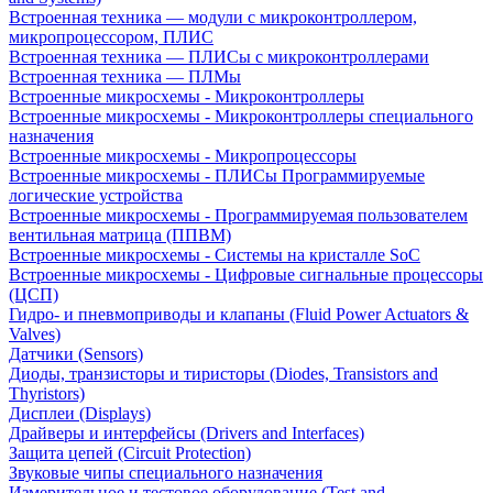
Встроенная техника — модули с микроконтроллером,
микропроцессором, ПЛИС
Встроенная техника — ПЛИСы с микроконтроллерами
Встроенная техника — ПЛМы
Встроенные микросхемы - Микроконтроллеры
Встроенные микросхемы - Микроконтроллеры специального
назначения
Встроенные микросхемы - Микропроцессоры
Встроенные микросхемы - ПЛИСы Программируемые
логические устройства
Встроенные микросхемы - Программируемая пользователем
вентильная матрица (ППВМ)
Встроенные микросхемы - Системы на кристалле SoC
Встроенные микросхемы - Цифровые сигнальные процессоры
(ЦСП)
Гидро- и пневмоприводы и клапаны (Fluid Power Actuators &
Valves)
Датчики (Sensors)
Диоды, транзисторы и тиристоры (Diodes, Transistors and
Thyristors)
Дисплеи (Displays)
Драйверы и интерфейсы (Drivers and Interfaces)
Защита цепей (Circuit Protection)
Звуковые чипы специального назначения
Измерительное и тестовое оборудование (Test and