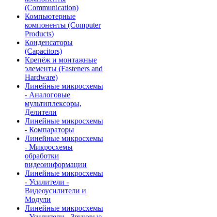
(Communication)
Компьютерные
компоненты (Computer
Products)
Конденсаторы
(Capacitors)
Крепёж и монтажные
элементы (Fasteners and
Hardware)
Линейные микросхемы
- Аналоговые
мультиплексоры,
Делители
Линейные микросхемы
- Компараторы
Линейные микросхемы
- Микросхемы
обработки
видеоинформации
Линейные микросхемы
- Усилители -
Видеоусилители и
Модули
Линейные микросхемы
- Усилители - Звуковые