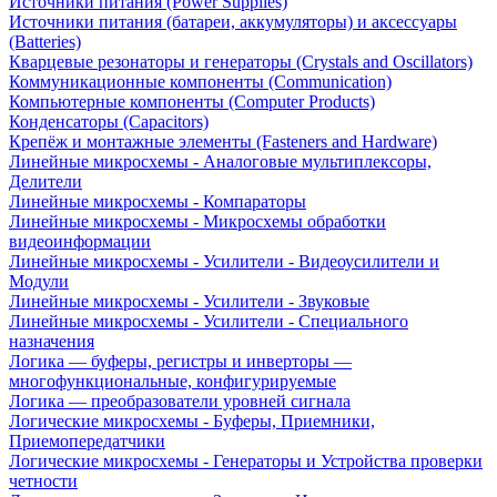
Источники питания (Power Supplies)
Источники питания (батареи, аккумуляторы) и аксессуары
(Batteries)
Кварцевые резонаторы и генераторы (Crystals and Oscillators)
Коммуникационные компоненты (Communication)
Компьютерные компоненты (Computer Products)
Конденсаторы (Capacitors)
Крепёж и монтажные элементы (Fasteners and Hardware)
Линейные микросхемы - Аналоговые мультиплексоры,
Делители
Линейные микросхемы - Компараторы
Линейные микросхемы - Микросхемы обработки
видеоинформации
Линейные микросхемы - Усилители - Видеоусилители и
Модули
Линейные микросхемы - Усилители - Звуковые
Линейные микросхемы - Усилители - Специального
назначения
Логика — буферы, регистры и инверторы —
многофункциональные, конфигурируемые
Логика — преобразователи уровней сигнала
Логические микросхемы - Буферы, Приемники,
Приемопередатчики
Логические микросхемы - Генераторы и Устройства проверки
четности