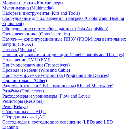
Модули памяти - Контроллеры
Мультимедиа (Multimedia)
Наборы и инструменты (Kits and Tools)
Оборудование для охлаждения и нагрева (Cooling and Heating
Equipment)
Оборудование систем сбора данных (Data Acquisition)
Оптоэлектроника (Optoelectronics)
Память — конфигурационные ППЗУ (PROM) для вентильных
матриц (FPGA)
Память (Memory)
Панели управления и индикации (Panel Controls and Displays)
Подавление ЭМП (EMI)
Приёмопередатчики (Transceivers)
Провода и кабели (Wire and Cable)
Программируемые устройства (Programmable Devices)
Прочие товары (Other)
Радиочастотные и СВЧ компоненты (RF and Microwave)
Разъёмы (Connectors)
Расходомеры и уровнемеры (Flow and Level)
Резисторы (Resistors)
Реле (Relays)
Сбор данных — АЦП
Сбор данных — ЦАП
Светодиоды и светодиодное освещение (LEDs and LED
Lighting)