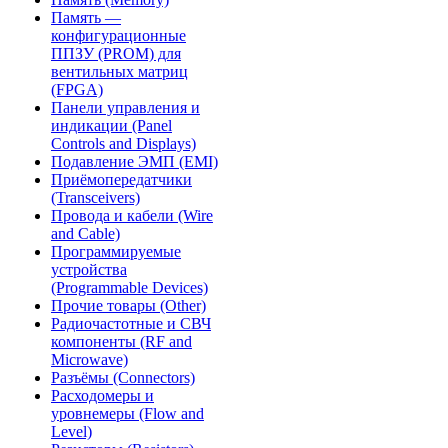
Память —
конфигурационные
ППЗУ (PROM) для
вентильных матриц
(FPGA)
Панели управления и
индикации (Panel
Controls and Displays)
Подавление ЭМП (EMI)
Приёмопередатчики
(Transceivers)
Провода и кабели (Wire
and Cable)
Программируемые
устройства
(Programmable Devices)
Прочие товары (Other)
Радиочастотные и СВЧ
компоненты (RF and
Microwave)
Разъёмы (Connectors)
Расходомеры и
уровнемеры (Flow and
Level)