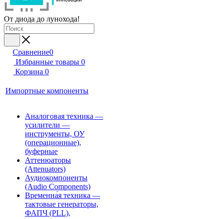
От диода до лунохода!
Сравнение
0
Избранные товары
0
Корзина
0
Импортные компоненты
Аналоговая техника —
усилители —
инструменты, ОУ
(операционные),
буферные
Аттенюаторы
(Attenuators)
Аудиокомпоненты
(Audio Components)
Временна́я техника —
тактовые генераторы,
ФАПЧ (PLL),