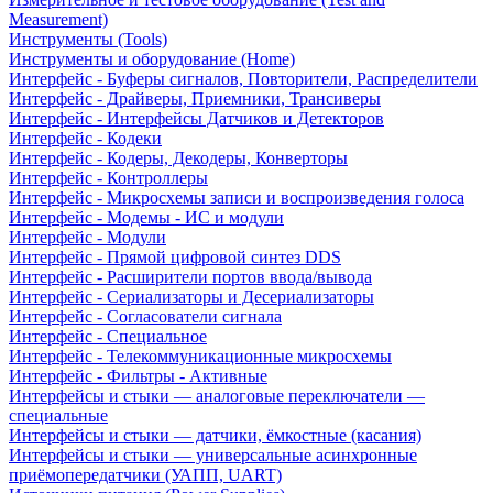
Measurement)
Инструменты (Tools)
Инструменты и оборудование (Home)
Интерфейс - Буферы сигналов, Повторители, Распределители
Интерфейс - Драйверы, Приемники, Трансиверы
Интерфейс - Интерфейсы Датчиков и Детекторов
Интерфейс - Кодеки
Интерфейс - Кодеры, Декодеры, Конверторы
Интерфейс - Контроллеры
Интерфейс - Микросхемы записи и воспроизведения голоса
Интерфейс - Модемы - ИС и модули
Интерфейс - Модули
Интерфейс - Прямой цифровой синтез DDS
Интерфейс - Расширители портов ввода/вывода
Интерфейс - Сериализаторы и Десериализаторы
Интерфейс - Согласователи сигнала
Интерфейс - Специальное
Интерфейс - Телекоммуникационные микросхемы
Интерфейс - Фильтры - Активные
Интерфейсы и стыки — аналоговые переключатели —
специальные
Интерфейсы и стыки — датчики, ёмкостные (касания)
Интерфейсы и стыки — универсальные асинхронные
приёмопередатчики (УАПП, UART)