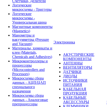
Счетчики, Делители
Логические
микросхемы - Триггеры
Логические
микросхемы -
Универсальная шина
Магнитные компоненты
(Magnetics)
Манометры и
вакуумметры (Pressure
Электроника
and Vacuum)
Материалы, химикаты и
клеи (Materials,
АКУСТИЧЕСКИЕ
Chemicals and Adhesives)
КОМПОНЕНТЫ
Микроконтроллеры и
АНТЕННЫ
процессоры
ВЕНТИЛЯТОРЫ
(Microcontrollers and
ДАТЧИКИ
Processors)
ДИОДЫ
Микросхемы сбора
ИСТОЧНИКИ
данных - АЦП/ЦАП
ПИТАНИЯ
специального
КАБЕЛЬНАЯ
назначения
ПРОДУКЦИЯ
Микросхемы сбора
КАБЕЛЬНЫЕ
данных - Аналоговые
АКСЕССУАРЫ
препроцессоры
КЛЕММНИКИ