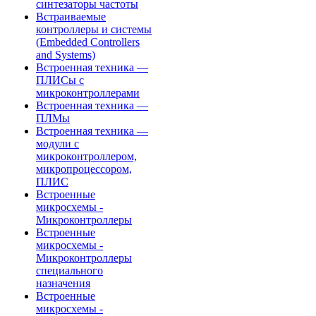
синтезаторы частоты
Встраиваемые
контроллеры и системы
(Embedded Controllers
and Systems)
Встроенная техника —
ПЛИСы с
микроконтроллерами
Встроенная техника —
ПЛМы
Встроенная техника —
модули с
микроконтроллером,
микропроцессором,
ПЛИС
Встроенные
микросхемы -
Микроконтроллеры
Встроенные
микросхемы -
Микроконтроллеры
специального
назначения
Встроенные
микросхемы -