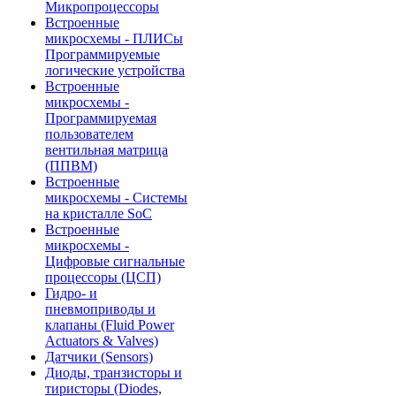
Микропроцессоры
Встроенные
микросхемы - ПЛИСы
Программируемые
логические устройства
Встроенные
микросхемы -
Программируемая
пользователем
вентильная матрица
(ППВМ)
Встроенные
микросхемы - Системы
на кристалле SoC
Встроенные
микросхемы -
Цифровые сигнальные
процессоры (ЦСП)
Гидро- и
пневмоприводы и
клапаны (Fluid Power
Actuators & Valves)
Датчики (Sensors)
Диоды, транзисторы и
тиристоры (Diodes,