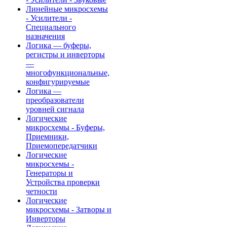
Линейные микросхемы
- Усилители -
Специального
назначения
Логика — буферы,
регистры и инверторы
—
многофункциональные,
конфигурируемые
Логика —
преобразователи
уровней сигнала
Логические
микросхемы - Буферы,
Приемники,
Приемопередатчики
Логические
микросхемы -
Генераторы и
Устройства проверки
четности
Логические
микросхемы - Затворы и
Инверторы