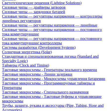
Светотехнические решения (Lighting Solutions)
Силовые чипы — драйверы затворов
Силовые чипы — зарядники батарей
Силовые чипы — регуляторы напряжения — контроллеры
линейных регуляторов
Силовые чипы — регуляторы напряжения — линейные
Силовые чипы — регуляторы напряжения — постоянного
тока коммутирующие
Силовые чипы — регуляторы напряжения — постоянного
тока коммутирующие контроллеры
Системы разработки (Development Systems)
Солнечная энергетика (Solar)
Стандартная и специализированная логика (Standard and
Specialty Logic)
Таймеры (Clock and Timing)
Тактовые микросхемы - Генераторы реального времени
Тактовые микросхемы - Линии задержки
Тактовые микросхемы - Микросхемы управления батареями
Тактовые микросхемы - Программируемые таймеры и
Генераторы
Тактовые микросхемы - Специального назначения
Тактовые микросхемы - Тактовые буферы и управляющие
микросхемы
Трубы, шланги, рукава и аксессуары (Pipe, Tubing, Hose and
Accessories)