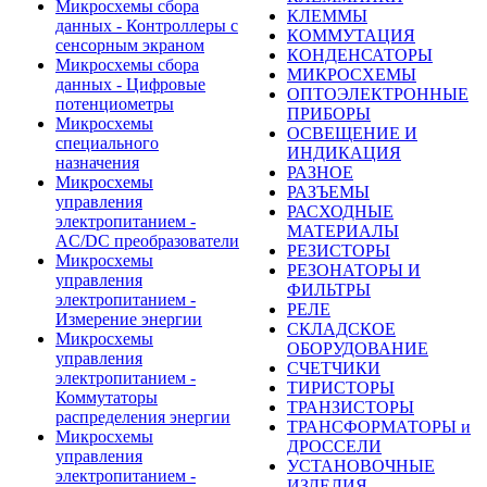
Микросхемы сбора
КЛЕММЫ
данных - Контроллеры с
КОММУТАЦИЯ
сенсорным экраном
КОНДЕНСАТОРЫ
Микросхемы сбора
МИКРОСХЕМЫ
данных - Цифровые
ОПТОЭЛЕКТРОННЫЕ
потенциометры
ПРИБОРЫ
Микросхемы
ОСВЕЩЕНИЕ И
специального
ИНДИКАЦИЯ
назначения
РАЗНОЕ
Микросхемы
РАЗЪЕМЫ
управления
РАСХОДНЫЕ
электропитанием -
МАТЕРИАЛЫ
AC/DC преобразователи
РЕЗИСТОРЫ
Микросхемы
РЕЗОНАТОРЫ И
управления
ФИЛЬТРЫ
электропитанием -
РЕЛЕ
Измерение энергии
СКЛАДСКОЕ
Микросхемы
ОБОРУДОВАНИЕ
управления
СЧЕТЧИКИ
электропитанием -
ТИРИСТОРЫ
Коммутаторы
ТРАНЗИСТОРЫ
распределения энергии
ТРАНСФОРМАТОРЫ и
Микросхемы
ДРОССЕЛИ
управления
УСТАНОВОЧНЫЕ
электропитанием -
ИЗДЕЛИЯ