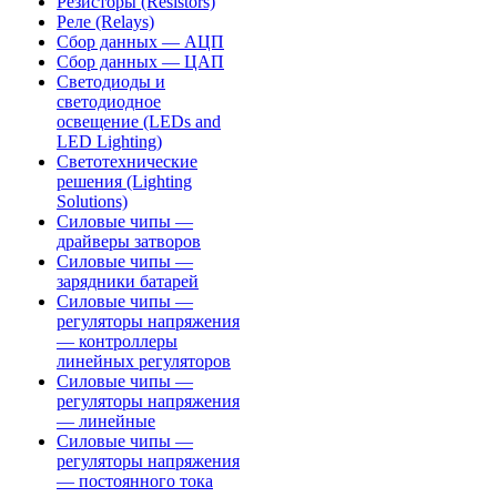
Резисторы (Resistors)
Реле (Relays)
Сбор данных — АЦП
Сбор данных — ЦАП
Светодиоды и
светодиодное
освещение (LEDs and
LED Lighting)
Светотехнические
решения (Lighting
Solutions)
Силовые чипы —
драйверы затворов
Силовые чипы —
зарядники батарей
Силовые чипы —
регуляторы напряжения
— контроллеры
линейных регуляторов
Силовые чипы —
регуляторы напряжения
— линейные
Силовые чипы —
регуляторы напряжения
— постоянного тока