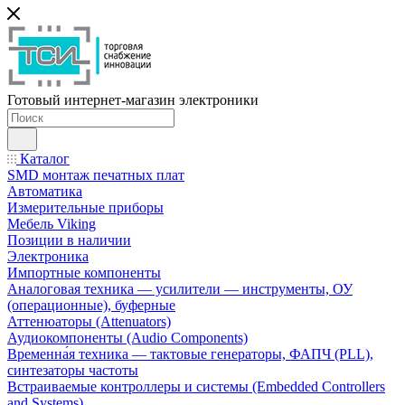
Готовый интернет-магазин электроники
Каталог
SMD монтаж печатных плат
Автоматика
Измерительные приборы
Мебель Viking
Позиции в наличии
Электроника
Импортные компоненты
Аналоговая техника — усилители — инструменты, ОУ
(операционные), буферные
Аттенюаторы (Attenuators)
Аудиокомпоненты (Audio Components)
Временна́я техника — тактовые генераторы, ФАПЧ (PLL),
синтезаторы частоты
Встраиваемые контроллеры и системы (Embedded Controllers
and Systems)