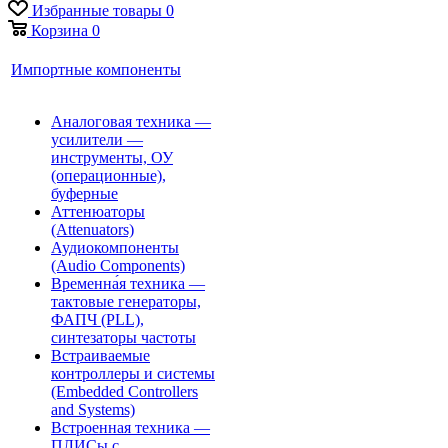
Избранные товары
0
Корзина
0
Импортные компоненты
Аналоговая техника —
усилители —
инструменты, ОУ
(операционные),
буферные
Аттенюаторы
(Attenuators)
Аудиокомпоненты
(Audio Components)
Временна́я техника —
тактовые генераторы,
ФАПЧ (PLL),
синтезаторы частоты
Встраиваемые
контроллеры и системы
(Embedded Controllers
and Systems)
Встроенная техника —
ПЛИСы с