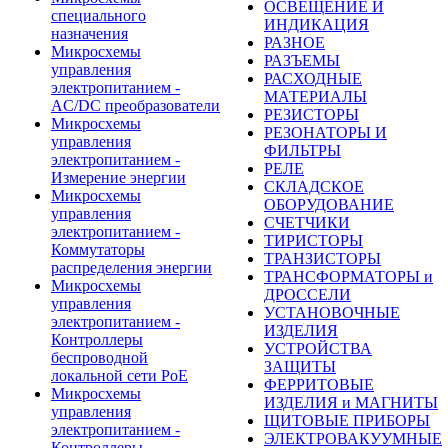
ОСВЕЩЕНИЕ И
специального
ИНДИКАЦИЯ
назначения
РАЗНОЕ
Микросхемы
РАЗЪЕМЫ
управления
РАСХОДНЫЕ
электропитанием -
МАТЕРИАЛЫ
AC/DC преобразователи
РЕЗИСТОРЫ
Микросхемы
РЕЗОНАТОРЫ И
управления
ФИЛЬТРЫ
электропитанием -
РЕЛЕ
Измерение энергии
СКЛАДСКОЕ
Микросхемы
ОБОРУДОВАНИЕ
управления
СЧЕТЧИКИ
электропитанием -
ТИРИСТОРЫ
Коммутаторы
ТРАНЗИСТОРЫ
распределения энергии
ТРАНСФОРМАТОРЫ и
Микросхемы
ДРОССЕЛИ
управления
УСТАНОВОЧНЫЕ
электропитанием -
ИЗДЕЛИЯ
Контроллеры
УСТРОЙСТВА
беспроводной
ЗАЩИТЫ
локальной сети PoE
ФЕРРИТОВЫЕ
Микросхемы
ИЗДЕЛИЯ и МАГНИТЫ
управления
ЩИТОВЫЕ ПРИБОРЫ
электропитанием -
ЭЛЕКТРОВАКУУМНЫЕ
Контроллеры