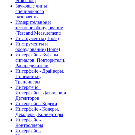
Protection)
Звуковые чипы
специального
назначения
Измерительное и
тестовое оборудование
(Test and Measurement)
Инструменты (Tools)
Инструменты и
оборудование (Home)
Интерфейс - Буферы
сигналов, Повторители,
Распределители
Интерфейс - Драйверы,
Приемники,
Трансиверы
Интерфейс -
Интерфейсы Датчиков и
Детекторов
Интерфейс - Кодеки
Интерфейс - Кодеры,
Декодеры, Конверторы
Интерфейс -
Контроллеры
Интерфейс -