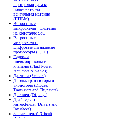
Программируемая
пользователем
вентильная матрица
(ППВМ)
Встроенные
микросхемы - Системы
на кристалле SoC
Встроенные
микросхемы -
Цифровые сигнальные
процессоры (ЦСП)
Гидро- и
пневмоприводы и
клапаны (Fluid Power
Actuators & Valves)
Датчики (Sensors)
Диоды, транзисторы и
тиристоры (Diodes,
Transistors and Thyristors)
Дисплеи (Displays)
Драйверы и
интерфейсы (Drivers and
Interfaces)
Защита цепей (Circuit