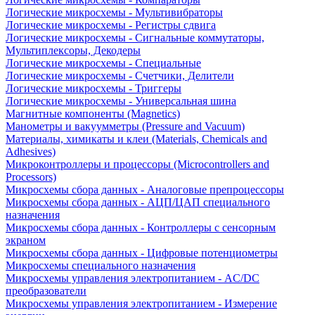
Логические микросхемы - Мультивибраторы
Логические микросхемы - Регистры сдвига
Логические микросхемы - Сигнальные коммутаторы,
Мультиплексоры, Декодеры
Логические микросхемы - Специальные
Логические микросхемы - Счетчики, Делители
Логические микросхемы - Триггеры
Логические микросхемы - Универсальная шина
Магнитные компоненты (Magnetics)
Манометры и вакуумметры (Pressure and Vacuum)
Материалы, химикаты и клеи (Materials, Chemicals and
Adhesives)
Микроконтроллеры и процессоры (Microcontrollers and
Processors)
Микросхемы сбора данных - Аналоговые препроцессоры
Микросхемы сбора данных - АЦП/ЦАП специального
назначения
Микросхемы сбора данных - Контроллеры с сенсорным
экраном
Микросхемы сбора данных - Цифровые потенциометры
Микросхемы специального назначения
Микросхемы управления электропитанием - AC/DC
преобразователи
Микросхемы управления электропитанием - Измерение