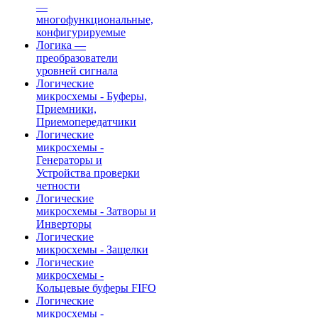
—
многофункциональные,
конфигурируемые
Логика —
преобразователи
уровней сигнала
Логические
микросхемы - Буферы,
Приемники,
Приемопередатчики
Логические
микросхемы -
Генераторы и
Устройства проверки
четности
Логические
микросхемы - Затворы и
Инверторы
Логические
микросхемы - Защелки
Логические
микросхемы -
Кольцевые буферы FIFO
Логические
микросхемы -