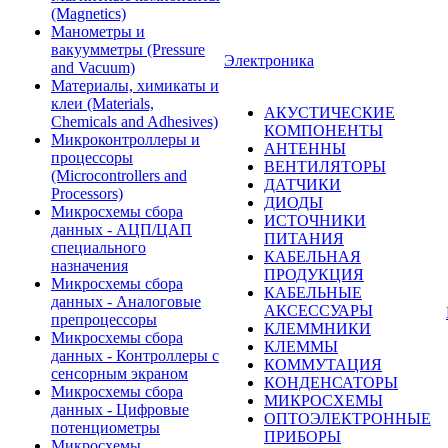
(Magnetics)
Манометры и
вакуумметры (Pressure
Электроника
and Vacuum)
Материалы, химикаты и
клеи (Materials,
АКУСТИЧЕСКИЕ
Chemicals and Adhesives)
КОМПОНЕНТЫ
Микроконтроллеры и
АНТЕННЫ
процессоры
ВЕНТИЛЯТОРЫ
(Microcontrollers and
ДАТЧИКИ
Processors)
ДИОДЫ
Микросхемы сбора
ИСТОЧНИКИ
данных - АЦП/ЦАП
ПИТАНИЯ
специального
КАБЕЛЬНАЯ
назначения
ПРОДУКЦИЯ
Микросхемы сбора
КАБЕЛЬНЫЕ
данных - Аналоговые
АКСЕССУАРЫ
препроцессоры
КЛЕММНИКИ
Микросхемы сбора
КЛЕММЫ
данных - Контроллеры с
КОММУТАЦИЯ
сенсорным экраном
КОНДЕНСАТОРЫ
Микросхемы сбора
МИКРОСХЕМЫ
данных - Цифровые
ОПТОЭЛЕКТРОННЫЕ
потенциометры
ПРИБОРЫ
Микросхемы