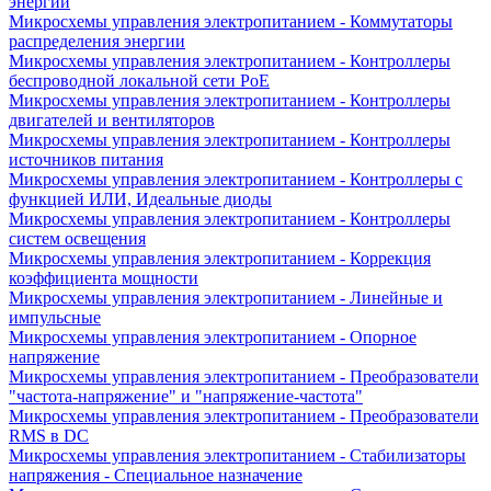
энергии
Микросхемы управления электропитанием - Коммутаторы
распределения энергии
Микросхемы управления электропитанием - Контроллеры
беспроводной локальной сети PoE
Микросхемы управления электропитанием - Контроллеры
двигателей и вентиляторов
Микросхемы управления электропитанием - Контроллеры
источников питания
Микросхемы управления электропитанием - Контроллеры с
функцией ИЛИ, Идеальные диоды
Микросхемы управления электропитанием - Контроллеры
систем освещения
Микросхемы управления электропитанием - Коррекция
коэффициента мощности
Микросхемы управления электропитанием - Линейные и
импульсные
Микросхемы управления электропитанием - Опорное
напряжение
Микросхемы управления электропитанием - Преобразователи
"частота-напряжение" и "напряжение-частота"
Микросхемы управления электропитанием - Преобразователи
RMS в DC
Микросхемы управления электропитанием - Стабилизаторы
напряжения - Специальное назначение