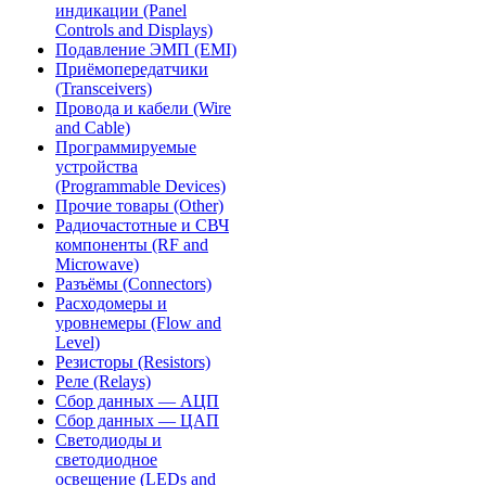
индикации (Panel
Controls and Displays)
Подавление ЭМП (EMI)
Приёмопередатчики
(Transceivers)
Провода и кабели (Wire
and Cable)
Программируемые
устройства
(Programmable Devices)
Прочие товары (Other)
Радиочастотные и СВЧ
компоненты (RF and
Microwave)
Разъёмы (Connectors)
Расходомеры и
уровнемеры (Flow and
Level)
Резисторы (Resistors)
Реле (Relays)
Сбор данных — АЦП
Сбор данных — ЦАП
Светодиоды и
светодиодное
освещение (LEDs and