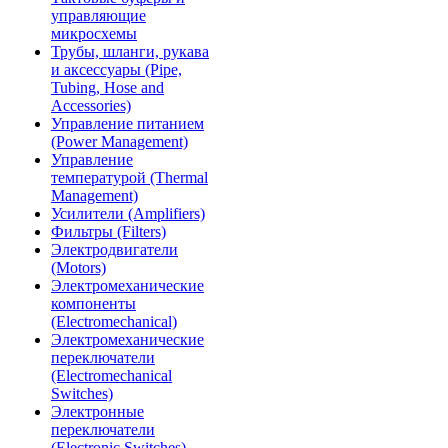
управляющие
микросхемы
Трубы, шланги, рукава
и аксессуары (Pipe,
Tubing, Hose and
Accessories)
Управление питанием
(Power Management)
Управление
температурой (Thermal
Management)
Усилители (Amplifiers)
Фильтры (Filters)
Электродвигатели
(Motors)
Электромеханические
компоненты
(Electromechanical)
Электромеханические
переключатели
(Electromechanical
Switches)
Электронные
переключатели
(Electronic Switches)