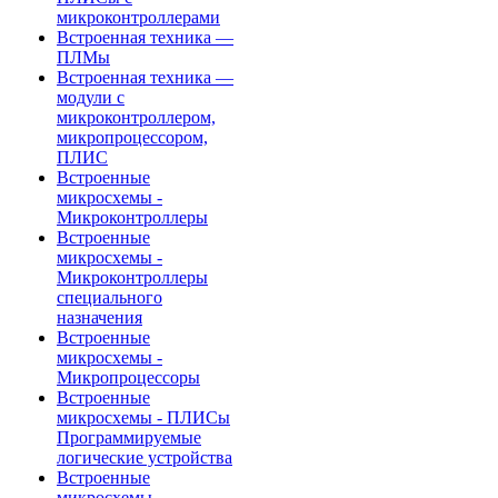
микроконтроллерами
Встроенная техника —
ПЛМы
Встроенная техника —
модули с
микроконтроллером,
микропроцессором,
ПЛИС
Встроенные
микросхемы -
Микроконтроллеры
Встроенные
микросхемы -
Микроконтроллеры
специального
назначения
Встроенные
микросхемы -
Микропроцессоры
Встроенные
микросхемы - ПЛИСы
Программируемые
логические устройства
Встроенные
микросхемы -