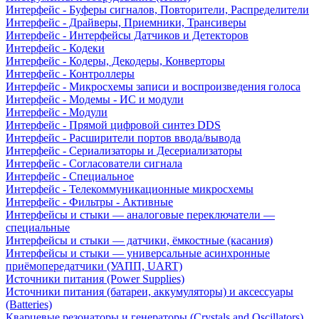
Интерфейс - Буферы сигналов, Повторители, Распределители
Интерфейс - Драйверы, Приемники, Трансиверы
Интерфейс - Интерфейсы Датчиков и Детекторов
Интерфейс - Кодеки
Интерфейс - Кодеры, Декодеры, Конверторы
Интерфейс - Контроллеры
Интерфейс - Микросхемы записи и воспроизведения голоса
Интерфейс - Модемы - ИС и модули
Интерфейс - Модули
Интерфейс - Прямой цифровой синтез DDS
Интерфейс - Расширители портов ввода/вывода
Интерфейс - Сериализаторы и Десериализаторы
Интерфейс - Согласователи сигнала
Интерфейс - Специальное
Интерфейс - Телекоммуникационные микросхемы
Интерфейс - Фильтры - Активные
Интерфейсы и стыки — аналоговые переключатели —
специальные
Интерфейсы и стыки — датчики, ёмкостные (касания)
Интерфейсы и стыки — универсальные асинхронные
приёмопередатчики (УАПП, UART)
Источники питания (Power Supplies)
Источники питания (батареи, аккумуляторы) и аксессуары
(Batteries)
Кварцевые резонаторы и генераторы (Crystals and Oscillators)