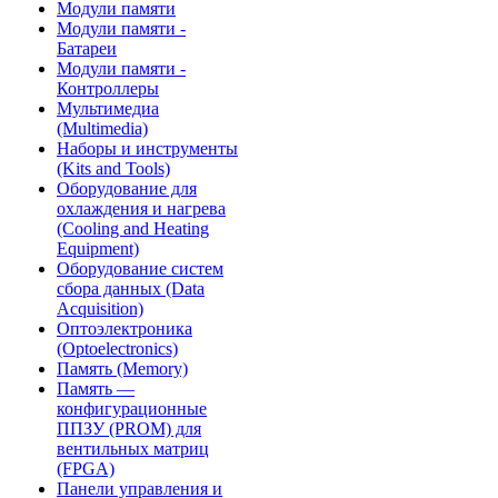
Модули памяти
Модули памяти -
Батареи
Модули памяти -
Контроллеры
Мультимедиа
(Multimedia)
Наборы и инструменты
(Kits and Tools)
Оборудование для
охлаждения и нагрева
(Cooling and Heating
Equipment)
Оборудование систем
сбора данных (Data
Acquisition)
Оптоэлектроника
(Optoelectronics)
Память (Memory)
Память —
конфигурационные
ППЗУ (PROM) для
вентильных матриц
(FPGA)
Панели управления и