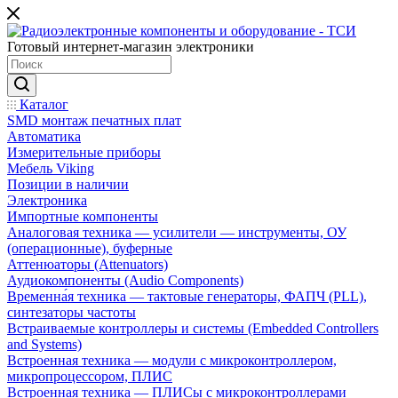
Готовый интернет-магазин электроники
Каталог
SMD монтаж печатных плат
Автоматика
Измерительные приборы
Мебель Viking
Позиции в наличии
Электроника
Импортные компоненты
Аналоговая техника — усилители — инструменты, ОУ
(операционные), буферные
Аттенюаторы (Attenuators)
Аудиокомпоненты (Audio Components)
Временна́я техника — тактовые генераторы, ФАПЧ (PLL),
синтезаторы частоты
Встраиваемые контроллеры и системы (Embedded Controllers
and Systems)
Встроенная техника — модули с микроконтроллером,
микропроцессором, ПЛИС
Встроенная техника — ПЛИСы с микроконтроллерами