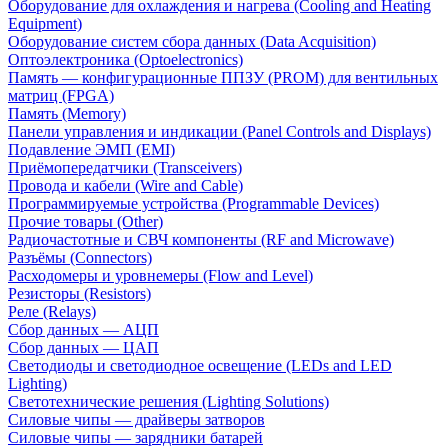
Оборудование для охлаждения и нагрева (Cooling and Heating
Equipment)
Оборудование систем сбора данных (Data Acquisition)
Оптоэлектроника (Optoelectronics)
Память — конфигурационные ППЗУ (PROM) для вентильных
матриц (FPGA)
Память (Memory)
Панели управления и индикации (Panel Controls and Displays)
Подавление ЭМП (EMI)
Приёмопередатчики (Transceivers)
Провода и кабели (Wire and Cable)
Программируемые устройства (Programmable Devices)
Прочие товары (Other)
Радиочастотные и СВЧ компоненты (RF and Microwave)
Разъёмы (Connectors)
Расходомеры и уровнемеры (Flow and Level)
Резисторы (Resistors)
Реле (Relays)
Сбор данных — АЦП
Сбор данных — ЦАП
Светодиоды и светодиодное освещение (LEDs and LED
Lighting)
Светотехнические решения (Lighting Solutions)
Силовые чипы — драйверы затворов
Силовые чипы — зарядники батарей