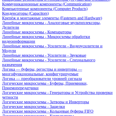
Коммуникационные компоненты (Communication)
Компьютерные компоненты (Computer Products)
Конденсаторы (Capacitors)
Крепёж и монтажные элементы (Fasteners and Hardware)
Линейные микросхемы - Аналоговые мультиплексоры,
Делители
Линейные микросхемы - Компараторы
Линейные микросхемы - Микросхемы обработки
видеоинформации
Линейные микросхемы - Усилители - Видеоусилители и
Модули
Линейные микросхемы - Усилители - Звуковые
Линейные микросхемы - Усилители - Специального
назначения
Логика — буферы, регистры и инверторы —
многофункциональные, конфигурируемые
Логика — преобразователи уровней сигнала
Логические микросхемы - Буферы, Приемники,
Приемопередатчики
Логические микросхемы - Генераторы и Устройства проверки
четности
Логические микросхемы - Затворы и Инверторы
Логические микросхемы - Защелки
Логические микросхемы - Кольцевые буферы FIFO
Логические микросхемы - Компараторы