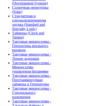
(Development Systems)
Солнечная энергетика
(Solar)
Стандартная и
специализированная
логика (Standard and
Specialty Logic)
Таймеры (Clock and
Timing)
Тактовые микросхемы -
Генераторы реального
времени
Тактовые микросхемы -
Линии задержки
Тактовые микросхемы -
Микросхемы
управления батареями
Тактовые микросхемы -
Программируемые
таймеры и Генераторы
Тактовые микросхемы -
Специального
назначения
Тактовые микросхемы -
Тактовые буферы и