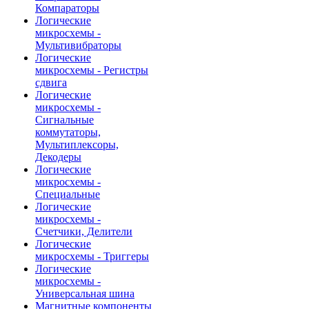
Компараторы
Логические
микросхемы -
Мультивибраторы
Логические
микросхемы - Регистры
сдвига
Логические
микросхемы -
Сигнальные
коммутаторы,
Мультиплексоры,
Декодеры
Логические
микросхемы -
Специальные
Логические
микросхемы -
Счетчики, Делители
Логические
микросхемы - Триггеры
Логические
микросхемы -
Универсальная шина
Магнитные компоненты