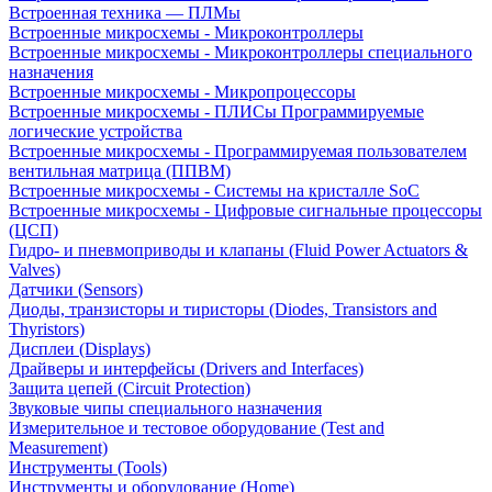
Встроенная техника — ПЛМы
Встроенные микросхемы - Микроконтроллеры
Встроенные микросхемы - Микроконтроллеры специального
назначения
Встроенные микросхемы - Микропроцессоры
Встроенные микросхемы - ПЛИСы Программируемые
логические устройства
Встроенные микросхемы - Программируемая пользователем
вентильная матрица (ППВМ)
Встроенные микросхемы - Системы на кристалле SoC
Встроенные микросхемы - Цифровые сигнальные процессоры
(ЦСП)
Гидро- и пневмоприводы и клапаны (Fluid Power Actuators &
Valves)
Датчики (Sensors)
Диоды, транзисторы и тиристоры (Diodes, Transistors and
Thyristors)
Дисплеи (Displays)
Драйверы и интерфейсы (Drivers and Interfaces)
Защита цепей (Circuit Protection)
Звуковые чипы специального назначения
Измерительное и тестовое оборудование (Test and
Measurement)
Инструменты (Tools)
Инструменты и оборудование (Home)