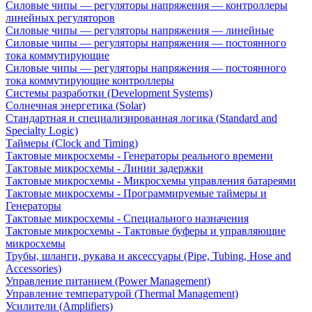
Силовые чипы — регуляторы напряжения — контроллеры
линейных регуляторов
Силовые чипы — регуляторы напряжения — линейные
Силовые чипы — регуляторы напряжения — постоянного
тока коммутирующие
Силовые чипы — регуляторы напряжения — постоянного
тока коммутирующие контроллеры
Системы разработки (Development Systems)
Солнечная энергетика (Solar)
Стандартная и специализированная логика (Standard and
Specialty Logic)
Таймеры (Clock and Timing)
Тактовые микросхемы - Генераторы реального времени
Тактовые микросхемы - Линии задержки
Тактовые микросхемы - Микросхемы управления батареями
Тактовые микросхемы - Программируемые таймеры и
Генераторы
Тактовые микросхемы - Специального назначения
Тактовые микросхемы - Тактовые буферы и управляющие
микросхемы
Трубы, шланги, рукава и аксессуары (Pipe, Tubing, Hose and
Accessories)
Управление питанием (Power Management)
Управление температурой (Thermal Management)
Усилители (Amplifiers)