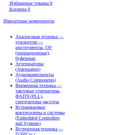
Избранные товары
0
Корзина
0
Импортные компоненты
Аналоговая техника —
усилители —
инструменты, ОУ
(операционные),
буферные
Аттенюаторы
(Attenuators)
Аудиокомпоненты
(Audio Components)
Временна́я техника —
тактовые генераторы,
ФАПЧ (PLL),
синтезаторы частоты
Встраиваемые
контроллеры и системы
(Embedded Controllers
and Systems)
Встроенная техника —
ПЛИСы с