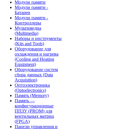
Модули памяти
Модули памяти -
Батареи
Модули памяти -
Контроллеры
Мультимедиа
(Multimedia)
Наборы и инструменты
(Kits and Tools)
Оборудование для
охлаждения и нагрева
(Cooling and Heating
Equipment)
Оборудование систем
сбора данных (Data
Acquisition)
Оптоэлектроника
(Optoelectronics)
Память (Memory)
Память —
конфигурационные
ППЗУ (PROM) для
вентильных матриц
(FPGA)
Панели управления и