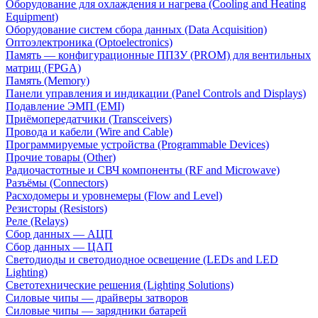
Оборудование для охлаждения и нагрева (Cooling and Heating
Equipment)
Оборудование систем сбора данных (Data Acquisition)
Оптоэлектроника (Optoelectronics)
Память — конфигурационные ППЗУ (PROM) для вентильных
матриц (FPGA)
Память (Memory)
Панели управления и индикации (Panel Controls and Displays)
Подавление ЭМП (EMI)
Приёмопередатчики (Transceivers)
Провода и кабели (Wire and Cable)
Программируемые устройства (Programmable Devices)
Прочие товары (Other)
Радиочастотные и СВЧ компоненты (RF and Microwave)
Разъёмы (Connectors)
Расходомеры и уровнемеры (Flow and Level)
Резисторы (Resistors)
Реле (Relays)
Сбор данных — АЦП
Сбор данных — ЦАП
Светодиоды и светодиодное освещение (LEDs and LED
Lighting)
Светотехнические решения (Lighting Solutions)
Силовые чипы — драйверы затворов
Силовые чипы — зарядники батарей