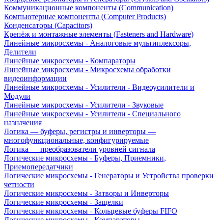
Коммуникационные компоненты (Communication)
Компьютерные компоненты (Computer Products)
Конденсаторы (Capacitors)
Крепёж и монтажные элементы (Fasteners and Hardware)
Линейные микросхемы - Аналоговые мультиплексоры,
Делители
Линейные микросхемы - Компараторы
Линейные микросхемы - Микросхемы обработки
видеоинформации
Линейные микросхемы - Усилители - Видеоусилители и
Модули
Линейные микросхемы - Усилители - Звуковые
Линейные микросхемы - Усилители - Специального
назначения
Логика — буферы, регистры и инверторы —
многофункциональные, конфигурируемые
Логика — преобразователи уровней сигнала
Логические микросхемы - Буферы, Приемники,
Приемопередатчики
Логические микросхемы - Генераторы и Устройства проверки
четности
Логические микросхемы - Затворы и Инверторы
Логические микросхемы - Защелки
Логические микросхемы - Кольцевые буферы FIFO
Логические микросхемы - Компараторы