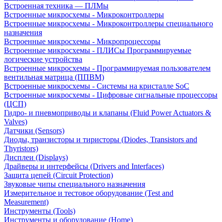
Встроенная техника — ПЛМы
Встроенные микросхемы - Микроконтроллеры
Встроенные микросхемы - Микроконтроллеры специального
назначения
Встроенные микросхемы - Микропроцессоры
Встроенные микросхемы - ПЛИСы Программируемые
логические устройства
Встроенные микросхемы - Программируемая пользователем
вентильная матрица (ППВМ)
Встроенные микросхемы - Системы на кристалле SoC
Встроенные микросхемы - Цифровые сигнальные процессоры
(ЦСП)
Гидро- и пневмоприводы и клапаны (Fluid Power Actuators &
Valves)
Датчики (Sensors)
Диоды, транзисторы и тиристоры (Diodes, Transistors and
Thyristors)
Дисплеи (Displays)
Драйверы и интерфейсы (Drivers and Interfaces)
Защита цепей (Circuit Protection)
Звуковые чипы специального назначения
Измерительное и тестовое оборудование (Test and
Measurement)
Инструменты (Tools)
Инструменты и оборудование (Home)