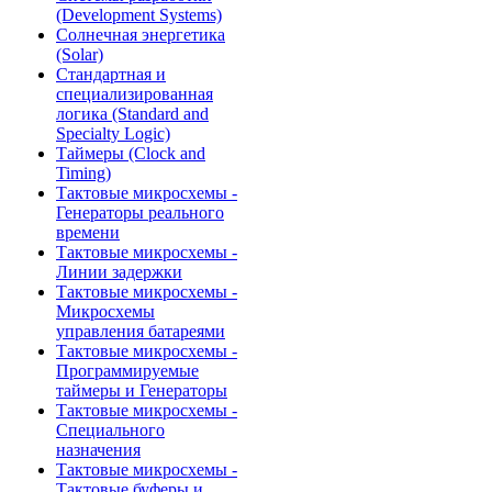
(Development Systems)
Солнечная энергетика
(Solar)
Стандартная и
специализированная
логика (Standard and
Specialty Logic)
Таймеры (Clock and
Timing)
Тактовые микросхемы -
Генераторы реального
времени
Тактовые микросхемы -
Линии задержки
Тактовые микросхемы -
Микросхемы
управления батареями
Тактовые микросхемы -
Программируемые
таймеры и Генераторы
Тактовые микросхемы -
Специального
назначения
Тактовые микросхемы -
Тактовые буферы и