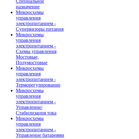
Специальное
назначение
Микросхемы
управления
электропитанием -
Супервизоры питания
Микросхемы
управления
электропитанием -
Схемы управления
Мостовые,
Полумостовые
Микросхемы
управления
электропитанием -
Терморегулирование
Микросхемы
управления
электропитанием -
Управление/
Стабилизация тока
Микросхемы
управления
электропитанием -
Управление батареями