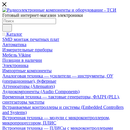
Готовый интернет-магазин электроники
Каталог
SMD монтаж печатных плат
Автоматика
Измерительные приборы
Мебель Viking
Позиции в наличии
Электроника
Импортные компоненты
Аналоговая техника — усилители — инструменты, ОУ
(операционные), буферные
Аттенюаторы (Attenuators)
Аудиокомпоненты (Audio Components)
Временна́я техника — тактовые генераторы, ФАПЧ (PLL),
синтезаторы частоты
Встраиваемые контроллеры и системы (Embedded Controllers
and Systems)
Встроенная техника — модули с микроконтроллером,
микропроцессором, ПЛИС
Встроенная техника — ПЛИСы с микроконтроллерами