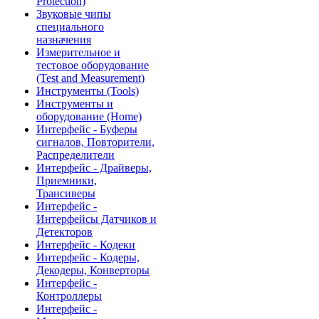
Protection)
Звуковые чипы
специального
назначения
Измерительное и
тестовое оборудование
(Test and Measurement)
Инструменты (Tools)
Инструменты и
оборудование (Home)
Интерфейс - Буферы
сигналов, Повторители,
Распределители
Интерфейс - Драйверы,
Приемники,
Трансиверы
Интерфейс -
Интерфейсы Датчиков и
Детекторов
Интерфейс - Кодеки
Интерфейс - Кодеры,
Декодеры, Конверторы
Интерфейс -
Контроллеры
Интерфейс -