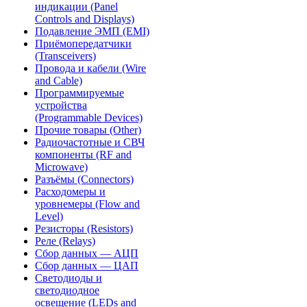
индикации (Panel
Controls and Displays)
Подавление ЭМП (EMI)
Приёмопередатчики
(Transceivers)
Провода и кабели (Wire
and Cable)
Программируемые
устройства
(Programmable Devices)
Прочие товары (Other)
Радиочастотные и СВЧ
компоненты (RF and
Microwave)
Разъёмы (Connectors)
Расходомеры и
уровнемеры (Flow and
Level)
Резисторы (Resistors)
Реле (Relays)
Сбор данных — АЦП
Сбор данных — ЦАП
Светодиоды и
светодиодное
освещение (LEDs and