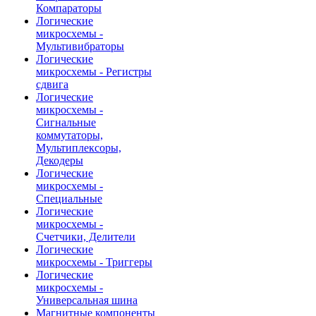
Компараторы
Логические
микросхемы -
Мультивибраторы
Логические
микросхемы - Регистры
сдвига
Логические
микросхемы -
Сигнальные
коммутаторы,
Мультиплексоры,
Декодеры
Логические
микросхемы -
Специальные
Логические
микросхемы -
Счетчики, Делители
Логические
микросхемы - Триггеры
Логические
микросхемы -
Универсальная шина
Магнитные компоненты