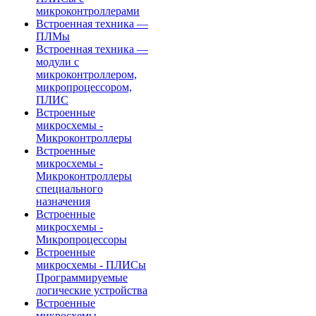
микроконтроллерами
Встроенная техника —
ПЛМы
Встроенная техника —
модули с
микроконтроллером,
микропроцессором,
ПЛИС
Встроенные
микросхемы -
Микроконтроллеры
Встроенные
микросхемы -
Микроконтроллеры
специального
назначения
Встроенные
микросхемы -
Микропроцессоры
Встроенные
микросхемы - ПЛИСы
Программируемые
логические устройства
Встроенные
микросхемы -