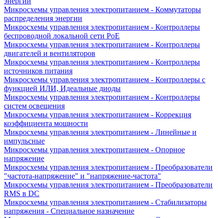
энергии
Микросхемы управления электропитанием - Коммутаторы
распределения энергии
Микросхемы управления электропитанием - Контроллеры
беспроводной локальной сети PoE
Микросхемы управления электропитанием - Контроллеры
двигателей и вентиляторов
Микросхемы управления электропитанием - Контроллеры
источников питания
Микросхемы управления электропитанием - Контроллеры с
функцией ИЛИ, Идеальные диоды
Микросхемы управления электропитанием - Контроллеры
систем освещения
Микросхемы управления электропитанием - Коррекция
коэффициента мощности
Микросхемы управления электропитанием - Линейные и
импульсные
Микросхемы управления электропитанием - Опорное
напряжение
Микросхемы управления электропитанием - Преобразователи
"частота-напряжение" и "напряжение-частота"
Микросхемы управления электропитанием - Преобразователи
RMS в DC
Микросхемы управления электропитанием - Стабилизаторы
напряжения - Специальное назначение