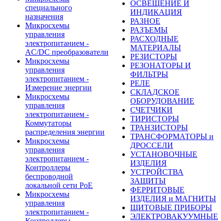
ОСВЕЩЕНИЕ И
специального
ИНДИКАЦИЯ
назначения
РАЗНОЕ
Микросхемы
РАЗЪЕМЫ
управления
РАСХОДНЫЕ
электропитанием -
МАТЕРИАЛЫ
AC/DC преобразователи
РЕЗИСТОРЫ
Микросхемы
РЕЗОНАТОРЫ И
управления
ФИЛЬТРЫ
электропитанием -
РЕЛЕ
Измерение энергии
СКЛАДСКОЕ
Микросхемы
ОБОРУДОВАНИЕ
управления
СЧЕТЧИКИ
электропитанием -
ТИРИСТОРЫ
Коммутаторы
ТРАНЗИСТОРЫ
распределения энергии
ТРАНСФОРМАТОРЫ и
Микросхемы
ДРОССЕЛИ
управления
УСТАНОВОЧНЫЕ
электропитанием -
ИЗДЕЛИЯ
Контроллеры
УСТРОЙСТВА
беспроводной
ЗАЩИТЫ
локальной сети PoE
ФЕРРИТОВЫЕ
Микросхемы
ИЗДЕЛИЯ и МАГНИТЫ
управления
ЩИТОВЫЕ ПРИБОРЫ
электропитанием -
ЭЛЕКТРОВАКУУМНЫЕ
Контроллеры