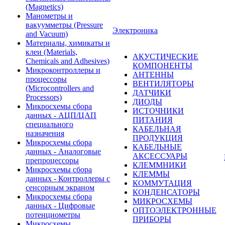
(Magnetics)
Манометры и
вакуумметры (Pressure
Электроника
and Vacuum)
Материалы, химикаты и
клеи (Materials,
АКУСТИЧЕСКИЕ
Chemicals and Adhesives)
КОМПОНЕНТЫ
Микроконтроллеры и
АНТЕННЫ
процессоры
ВЕНТИЛЯТОРЫ
(Microcontrollers and
ДАТЧИКИ
Processors)
ДИОДЫ
Микросхемы сбора
ИСТОЧНИКИ
данных - АЦП/ЦАП
ПИТАНИЯ
специального
КАБЕЛЬНАЯ
назначения
ПРОДУКЦИЯ
Микросхемы сбора
КАБЕЛЬНЫЕ
данных - Аналоговые
АКСЕССУАРЫ
препроцессоры
КЛЕММНИКИ
Микросхемы сбора
КЛЕММЫ
данных - Контроллеры с
КОММУТАЦИЯ
сенсорным экраном
КОНДЕНСАТОРЫ
Микросхемы сбора
МИКРОСХЕМЫ
данных - Цифровые
ОПТОЭЛЕКТРОННЫЕ
потенциометры
ПРИБОРЫ
Микросхемы