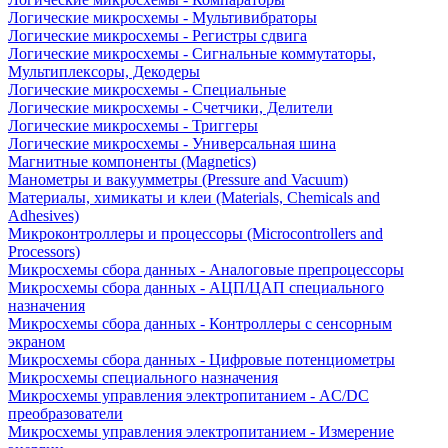
Логические микросхемы - Мультивибраторы
Логические микросхемы - Регистры сдвига
Логические микросхемы - Сигнальные коммутаторы,
Мультиплексоры, Декодеры
Логические микросхемы - Специальные
Логические микросхемы - Счетчики, Делители
Логические микросхемы - Триггеры
Логические микросхемы - Универсальная шина
Магнитные компоненты (Magnetics)
Манометры и вакуумметры (Pressure and Vacuum)
Материалы, химикаты и клеи (Materials, Chemicals and
Adhesives)
Микроконтроллеры и процессоры (Microcontrollers and
Processors)
Микросхемы сбора данных - Аналоговые препроцессоры
Микросхемы сбора данных - АЦП/ЦАП специального
назначения
Микросхемы сбора данных - Контроллеры с сенсорным
экраном
Микросхемы сбора данных - Цифровые потенциометры
Микросхемы специального назначения
Микросхемы управления электропитанием - AC/DC
преобразователи
Микросхемы управления электропитанием - Измерение