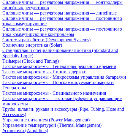
Силовые чипы — регуляторы напряжения — контроллеры
линейных регуляторов
Силовые чипы — регуляторы напряжения — линейные
Силовые чипы — регуляторы напряжения — постоянного
тока коммутирующие
Силовые чипы — регуляторы напряжения — постоянного
тока коммутирующие контроллеры
Системы разработки (Development Systems)
Солнечная энергетика (Solar)
Стандартная и специализированная логика (Standard and
Specialty Logic)
Таймеры (Clock and Timing)
Тактовые микросхемы - Генераторы реального времени
Тактовые микросхемы - Линии задержки
Тактовые микросхемы - Микросхемы управления батареями
Тактовые микросхемы - Программируемые таймеры и
Генераторы
Тактовые микросхемы - Специального назначения
Тактовые микросхемы - Тактовые буферы и управляющие
микросхемы
Трубы, шланги, рукава и аксессуары (Pipe, Tubing, Hose and
Accessories)
Управление питанием (Power Management)
Управление температурой (Thermal Management)
Усилители (Amplifiers)