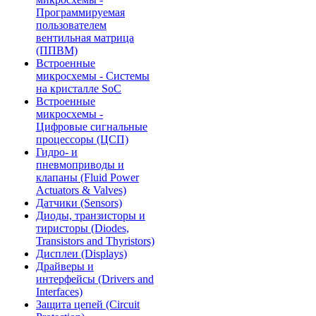
Программируемая
пользователем
вентильная матрица
(ППВМ)
Встроенные
микросхемы - Системы
на кристалле SoC
Встроенные
микросхемы -
Цифровые сигнальные
процессоры (ЦСП)
Гидро- и
пневмоприводы и
клапаны (Fluid Power
Actuators & Valves)
Датчики (Sensors)
Диоды, транзисторы и
тиристоры (Diodes,
Transistors and Thyristors)
Дисплеи (Displays)
Драйверы и
интерфейсы (Drivers and
Interfaces)
Защита цепей (Circuit