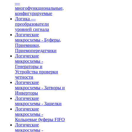
—
многофункциональные,
конфигурируемые
Логика —
преобразователи
уровней сигнала
Логические
микросхемы - Буферы,
Приемники,
Приемопередатчики
Логические
микросхемы -
Генераторы и
Устройства проверки
четности
Логические
микросхемы - Затворы и
Инверторы
Логические
микросхемы - Защелки
Логические
микросхемы -
Кольцевые буферы FIFO
Логические
микросхемы -