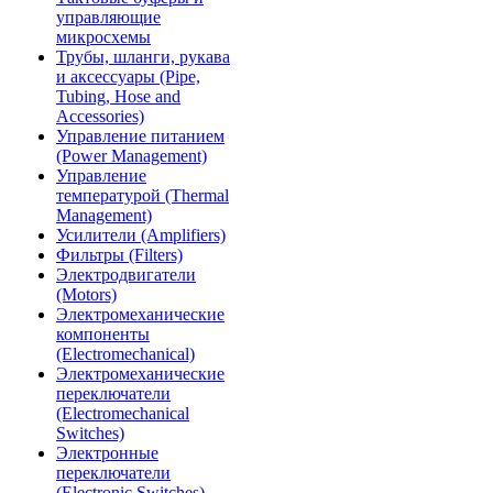
управляющие
микросхемы
Трубы, шланги, рукава
и аксессуары (Pipe,
Tubing, Hose and
Accessories)
Управление питанием
(Power Management)
Управление
температурой (Thermal
Management)
Усилители (Amplifiers)
Фильтры (Filters)
Электродвигатели
(Motors)
Электромеханические
компоненты
(Electromechanical)
Электромеханические
переключатели
(Electromechanical
Switches)
Электронные
переключатели
(Electronic Switches)