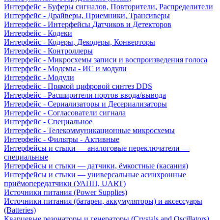
Интерфейс - Буферы сигналов, Повторители, Распределители
Интерфейс - Драйверы, Приемники, Трансиверы
Интерфейс - Интерфейсы Датчиков и Детекторов
Интерфейс - Кодеки
Интерфейс - Кодеры, Декодеры, Конверторы
Интерфейс - Контроллеры
Интерфейс - Микросхемы записи и воспроизведения голоса
Интерфейс - Модемы - ИС и модули
Интерфейс - Модули
Интерфейс - Прямой цифровой синтез DDS
Интерфейс - Расширители портов ввода/вывода
Интерфейс - Сериализаторы и Десериализаторы
Интерфейс - Согласователи сигнала
Интерфейс - Специальное
Интерфейс - Телекоммуникационные микросхемы
Интерфейс - Фильтры - Активные
Интерфейсы и стыки — аналоговые переключатели —
специальные
Интерфейсы и стыки — датчики, ёмкостные (касания)
Интерфейсы и стыки — универсальные асинхронные
приёмопередатчики (УАПП, UART)
Источники питания (Power Supplies)
Источники питания (батареи, аккумуляторы) и аксессуары
(Batteries)
Кварцевые резонаторы и генераторы (Crystals and Oscillators)