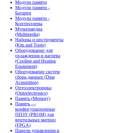
Модули памяти
Модули памяти -
Батареи
Модули памяти -
Контроллеры
Мультимедиа
(Multimedia)
Наборы и инструменты
(Kits and Tools)
Оборудование для
охлаждения и нагрева
(Cooling and Heating
Equipment)
Оборудование систем
сбора данных (Data
Acquisition)
Оптоэлектроника
(Optoelectronics)
Память (Memory)
Память —
конфигурационные
ППЗУ (PROM) для
вентильных матриц
(FPGA)
Панели управления и