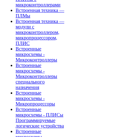
микроконтроллерами
Встроенная техника —
ПЛМы
Встроенная техника —
модули с
микроконтроллером,
микропроцессором,
ПЛИС
Встроенные
микросхемы -
Микроконтроллеры
Встроенные
микросхемы -
Микроконтроллеры
специального
назначения
Встроенные
микросхемы -
Микропроцессоры
Встроенные
микросхемы - ПЛИСы
Программируемые
логические устройства
Встроенные
микросхемы -