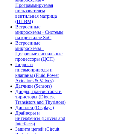
Программируемая
пользователем
вентильная матрица
(ППВМ)
Встроенные
микросхемы - Системы
на кристалле SoC
Встроенные
микросхемы -
Цифровые сигнальные
процессоры (ЦСП)
Гидро- и
пневмоприводы и
клапаны (Fluid Power
Actuators & Valves)
Датчики (Sensors)
Диоды, транзисторы и
тиристоры (Diodes,
Transistors and Thyristors)
Дисплеи (Displays)
Драйверы и
интерфейсы (Drivers and
Interfaces)
Защита цепей (Circuit