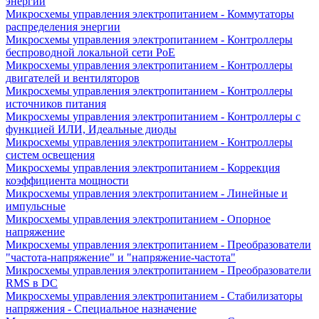
энергии
Микросхемы управления электропитанием - Коммутаторы
распределения энергии
Микросхемы управления электропитанием - Контроллеры
беспроводной локальной сети PoE
Микросхемы управления электропитанием - Контроллеры
двигателей и вентиляторов
Микросхемы управления электропитанием - Контроллеры
источников питания
Микросхемы управления электропитанием - Контроллеры с
функцией ИЛИ, Идеальные диоды
Микросхемы управления электропитанием - Контроллеры
систем освещения
Микросхемы управления электропитанием - Коррекция
коэффициента мощности
Микросхемы управления электропитанием - Линейные и
импульсные
Микросхемы управления электропитанием - Опорное
напряжение
Микросхемы управления электропитанием - Преобразователи
"частота-напряжение" и "напряжение-частота"
Микросхемы управления электропитанием - Преобразователи
RMS в DC
Микросхемы управления электропитанием - Стабилизаторы
напряжения - Специальное назначение