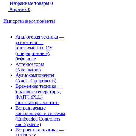
Избранные товары
0
Корзина
0
Импортные компоненты
Аналоговая техника —
усилители —
инструменты, ОУ
(операционные),
буферные
Аттенюаторы
(Attenuators)
Аудиокомпоненты
(Audio Components)
Временна́я техника —
тактовые генераторы,
ФАПЧ (PLL),
синтезаторы частоты
Встраиваемые
контроллеры и системы
(Embedded Controllers
and Systems)
Встроенная техника —
ПЛИСы с