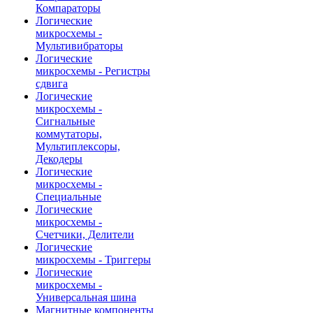
Компараторы
Логические
микросхемы -
Мультивибраторы
Логические
микросхемы - Регистры
сдвига
Логические
микросхемы -
Сигнальные
коммутаторы,
Мультиплексоры,
Декодеры
Логические
микросхемы -
Специальные
Логические
микросхемы -
Счетчики, Делители
Логические
микросхемы - Триггеры
Логические
микросхемы -
Универсальная шина
Магнитные компоненты