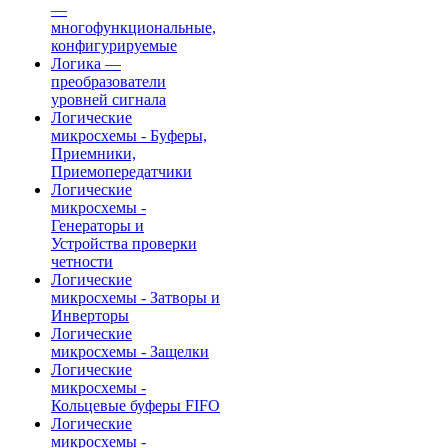
—
многофункциональные,
конфигурируемые
Логика —
преобразователи
уровней сигнала
Логические
микросхемы - Буферы,
Приемники,
Приемопередатчики
Логические
микросхемы -
Генераторы и
Устройства проверки
четности
Логические
микросхемы - Затворы и
Инверторы
Логические
микросхемы - Защелки
Логические
микросхемы -
Кольцевые буферы FIFO
Логические
микросхемы -