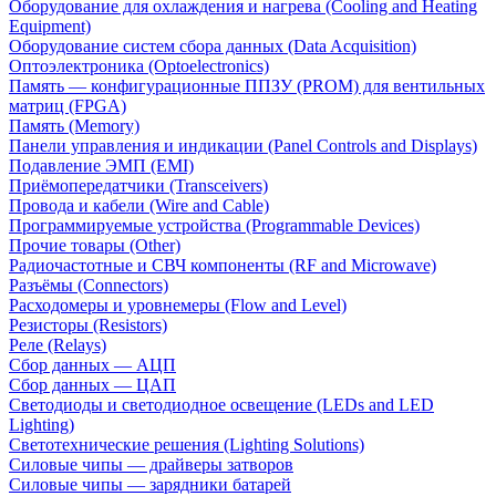
Оборудование для охлаждения и нагрева (Cooling and Heating
Equipment)
Оборудование систем сбора данных (Data Acquisition)
Оптоэлектроника (Optoelectronics)
Память — конфигурационные ППЗУ (PROM) для вентильных
матриц (FPGA)
Память (Memory)
Панели управления и индикации (Panel Controls and Displays)
Подавление ЭМП (EMI)
Приёмопередатчики (Transceivers)
Провода и кабели (Wire and Cable)
Программируемые устройства (Programmable Devices)
Прочие товары (Other)
Радиочастотные и СВЧ компоненты (RF and Microwave)
Разъёмы (Connectors)
Расходомеры и уровнемеры (Flow and Level)
Резисторы (Resistors)
Реле (Relays)
Сбор данных — АЦП
Сбор данных — ЦАП
Светодиоды и светодиодное освещение (LEDs and LED
Lighting)
Светотехнические решения (Lighting Solutions)
Силовые чипы — драйверы затворов
Силовые чипы — зарядники батарей