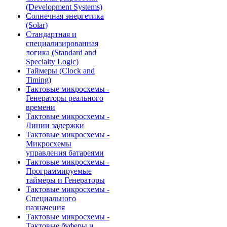
(Development Systems)
Солнечная энергетика
(Solar)
Стандартная и
специализированная
логика (Standard and
Specialty Logic)
Таймеры (Clock and
Timing)
Тактовые микросхемы -
Генераторы реального
времени
Тактовые микросхемы -
Линии задержки
Тактовые микросхемы -
Микросхемы
управления батареями
Тактовые микросхемы -
Программируемые
таймеры и Генераторы
Тактовые микросхемы -
Специального
назначения
Тактовые микросхемы -
Тактовые буферы и