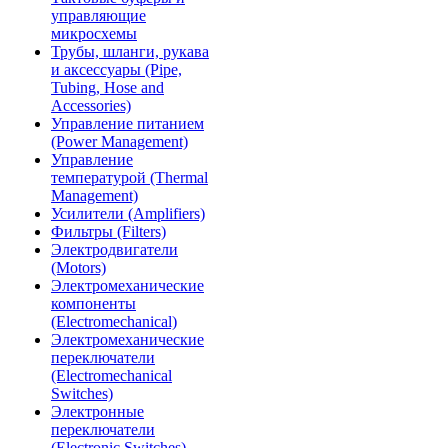
управляющие
микросхемы
Трубы, шланги, рукава
и аксессуары (Pipe,
Tubing, Hose and
Accessories)
Управление питанием
(Power Management)
Управление
температурой (Thermal
Management)
Усилители (Amplifiers)
Фильтры (Filters)
Электродвигатели
(Motors)
Электромеханические
компоненты
(Electromechanical)
Электромеханические
переключатели
(Electromechanical
Switches)
Электронные
переключатели
(Electronic Switches)