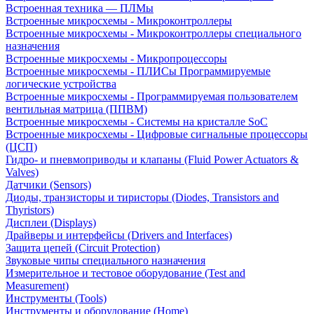
Встроенная техника — ПЛМы
Встроенные микросхемы - Микроконтроллеры
Встроенные микросхемы - Микроконтроллеры специального
назначения
Встроенные микросхемы - Микропроцессоры
Встроенные микросхемы - ПЛИСы Программируемые
логические устройства
Встроенные микросхемы - Программируемая пользователем
вентильная матрица (ППВМ)
Встроенные микросхемы - Системы на кристалле SoC
Встроенные микросхемы - Цифровые сигнальные процессоры
(ЦСП)
Гидро- и пневмоприводы и клапаны (Fluid Power Actuators &
Valves)
Датчики (Sensors)
Диоды, транзисторы и тиристоры (Diodes, Transistors and
Thyristors)
Дисплеи (Displays)
Драйверы и интерфейсы (Drivers and Interfaces)
Защита цепей (Circuit Protection)
Звуковые чипы специального назначения
Измерительное и тестовое оборудование (Test and
Measurement)
Инструменты (Tools)
Инструменты и оборудование (Home)