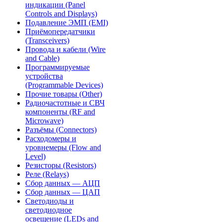
индикации (Panel
Controls and Displays)
Подавление ЭМП (EMI)
Приёмопередатчики
(Transceivers)
Провода и кабели (Wire
and Cable)
Программируемые
устройства
(Programmable Devices)
Прочие товары (Other)
Радиочастотные и СВЧ
компоненты (RF and
Microwave)
Разъёмы (Connectors)
Расходомеры и
уровнемеры (Flow and
Level)
Резисторы (Resistors)
Реле (Relays)
Сбор данных — АЦП
Сбор данных — ЦАП
Светодиоды и
светодиодное
освещение (LEDs and