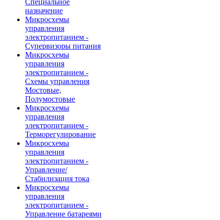
Специальное
назначение
Микросхемы
управления
электропитанием -
Супервизоры питания
Микросхемы
управления
электропитанием -
Схемы управления
Мостовые,
Полумостовые
Микросхемы
управления
электропитанием -
Терморегулирование
Микросхемы
управления
электропитанием -
Управление/
Стабилизация тока
Микросхемы
управления
электропитанием -
Управление батареями