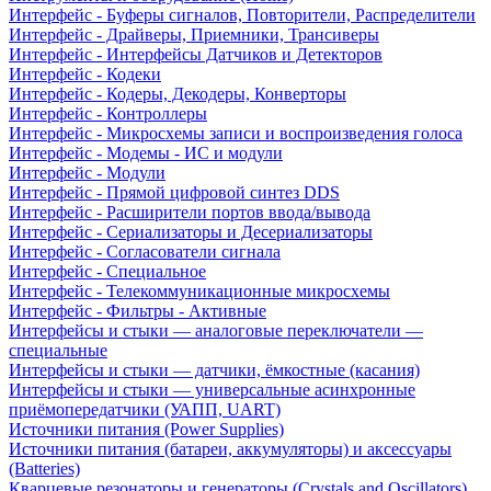
Интерфейс - Буферы сигналов, Повторители, Распределители
Интерфейс - Драйверы, Приемники, Трансиверы
Интерфейс - Интерфейсы Датчиков и Детекторов
Интерфейс - Кодеки
Интерфейс - Кодеры, Декодеры, Конверторы
Интерфейс - Контроллеры
Интерфейс - Микросхемы записи и воспроизведения голоса
Интерфейс - Модемы - ИС и модули
Интерфейс - Модули
Интерфейс - Прямой цифровой синтез DDS
Интерфейс - Расширители портов ввода/вывода
Интерфейс - Сериализаторы и Десериализаторы
Интерфейс - Согласователи сигнала
Интерфейс - Специальное
Интерфейс - Телекоммуникационные микросхемы
Интерфейс - Фильтры - Активные
Интерфейсы и стыки — аналоговые переключатели —
специальные
Интерфейсы и стыки — датчики, ёмкостные (касания)
Интерфейсы и стыки — универсальные асинхронные
приёмопередатчики (УАПП, UART)
Источники питания (Power Supplies)
Источники питания (батареи, аккумуляторы) и аксессуары
(Batteries)
Кварцевые резонаторы и генераторы (Crystals and Oscillators)