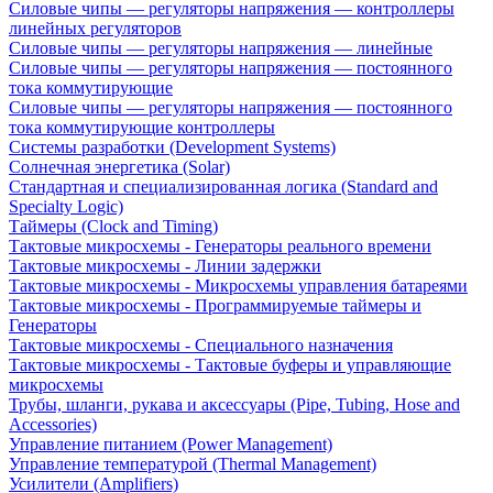
Силовые чипы — регуляторы напряжения — контроллеры
линейных регуляторов
Силовые чипы — регуляторы напряжения — линейные
Силовые чипы — регуляторы напряжения — постоянного
тока коммутирующие
Силовые чипы — регуляторы напряжения — постоянного
тока коммутирующие контроллеры
Системы разработки (Development Systems)
Солнечная энергетика (Solar)
Стандартная и специализированная логика (Standard and
Specialty Logic)
Таймеры (Clock and Timing)
Тактовые микросхемы - Генераторы реального времени
Тактовые микросхемы - Линии задержки
Тактовые микросхемы - Микросхемы управления батареями
Тактовые микросхемы - Программируемые таймеры и
Генераторы
Тактовые микросхемы - Специального назначения
Тактовые микросхемы - Тактовые буферы и управляющие
микросхемы
Трубы, шланги, рукава и аксессуары (Pipe, Tubing, Hose and
Accessories)
Управление питанием (Power Management)
Управление температурой (Thermal Management)
Усилители (Amplifiers)