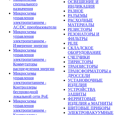
ОСВЕЩЕНИЕ И
специального
ИНДИКАЦИЯ
назначения
РАЗНОЕ
Микросхемы
РАЗЪЕМЫ
управления
РАСХОДНЫЕ
электропитанием -
МАТЕРИАЛЫ
AC/DC преобразователи
РЕЗИСТОРЫ
Микросхемы
РЕЗОНАТОРЫ И
управления
ФИЛЬТРЫ
электропитанием -
РЕЛЕ
Измерение энергии
СКЛАДСКОЕ
Микросхемы
ОБОРУДОВАНИЕ
управления
СЧЕТЧИКИ
электропитанием -
ТИРИСТОРЫ
Коммутаторы
ТРАНЗИСТОРЫ
распределения энергии
ТРАНСФОРМАТОРЫ и
Микросхемы
ДРОССЕЛИ
управления
УСТАНОВОЧНЫЕ
электропитанием -
ИЗДЕЛИЯ
Контроллеры
УСТРОЙСТВА
беспроводной
ЗАЩИТЫ
локальной сети PoE
ФЕРРИТОВЫЕ
Микросхемы
ИЗДЕЛИЯ и МАГНИТЫ
управления
ЩИТОВЫЕ ПРИБОРЫ
электропитанием -
ЭЛЕКТРОВАКУУМНЫЕ
Контроллеры