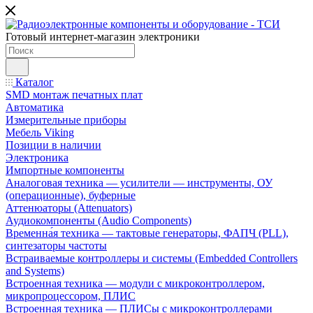
Готовый интернет-магазин электроники
Каталог
SMD монтаж печатных плат
Автоматика
Измерительные приборы
Мебель Viking
Позиции в наличии
Электроника
Импортные компоненты
Аналоговая техника — усилители — инструменты, ОУ
(операционные), буферные
Аттенюаторы (Attenuators)
Аудиокомпоненты (Audio Components)
Временна́я техника — тактовые генераторы, ФАПЧ (PLL),
синтезаторы частоты
Встраиваемые контроллеры и системы (Embedded Controllers
and Systems)
Встроенная техника — модули с микроконтроллером,
микропроцессором, ПЛИС
Встроенная техника — ПЛИСы с микроконтроллерами