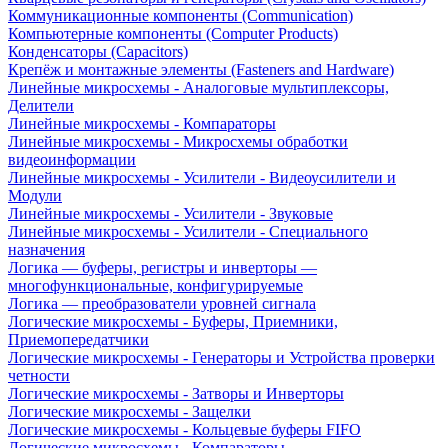
Коммуникационные компоненты (Communication)
Компьютерные компоненты (Computer Products)
Конденсаторы (Capacitors)
Крепёж и монтажные элементы (Fasteners and Hardware)
Линейные микросхемы - Аналоговые мультиплексоры,
Делители
Линейные микросхемы - Компараторы
Линейные микросхемы - Микросхемы обработки
видеоинформации
Линейные микросхемы - Усилители - Видеоусилители и
Модули
Линейные микросхемы - Усилители - Звуковые
Линейные микросхемы - Усилители - Специального
назначения
Логика — буферы, регистры и инверторы —
многофункциональные, конфигурируемые
Логика — преобразователи уровней сигнала
Логические микросхемы - Буферы, Приемники,
Приемопередатчики
Логические микросхемы - Генераторы и Устройства проверки
четности
Логические микросхемы - Затворы и Инверторы
Логические микросхемы - Защелки
Логические микросхемы - Кольцевые буферы FIFO
Логические микросхемы - Компараторы