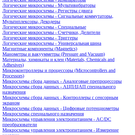
Логические микросхемы - Мультивибраторы
Логические микросхемы - Регистры сдвига
Логические микросхемы - Сигнальные коммутаторы,
Мультиплексоры, Декодеры
Логические микросхемы - Специальные
Логические микросхемы - Счетчики, Делители
Логические микросхемы - Триггеры
Логические микросхемы - Универсальная шина
Магнитные компоненты (Magnetics)
Манометры и вакуумметры (Pressure and Vacuum)
Материалы, химикаты и клеи (Materials, Chemicals and
Adhesives)
Микроконтроллеры и процессоры (Microcontrollers and
Processors)
Микросхемы сбора данных - Аналоговые препроцессоры
Микросхемы сбора данных - АЦП/ЦАП специального
назначения
Микросхемы сбора данных - Контроллеры с сенсорным
экраном
Микросхемы сбора данных - Цифровые потенциометры
Микросхемы специального назначения
Микросхемы управления электропитанием - AC/DC
преобразователи
Микросхемы управления электропитанием - Измерение