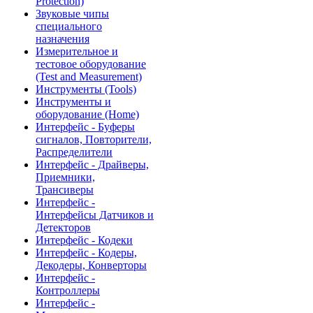
Protection)
Звуковые чипы
специального
назначения
Измерительное и
тестовое оборудование
(Test and Measurement)
Инструменты (Tools)
Инструменты и
оборудование (Home)
Интерфейс - Буферы
сигналов, Повторители,
Распределители
Интерфейс - Драйверы,
Приемники,
Трансиверы
Интерфейс -
Интерфейсы Датчиков и
Детекторов
Интерфейс - Кодеки
Интерфейс - Кодеры,
Декодеры, Конверторы
Интерфейс -
Контроллеры
Интерфейс -