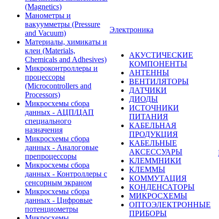
(Magnetics)
Манометры и
вакуумметры (Pressure
Электроника
and Vacuum)
Материалы, химикаты и
клеи (Materials,
АКУСТИЧЕСКИЕ
Chemicals and Adhesives)
КОМПОНЕНТЫ
Микроконтроллеры и
АНТЕННЫ
процессоры
ВЕНТИЛЯТОРЫ
(Microcontrollers and
ДАТЧИКИ
Processors)
ДИОДЫ
Микросхемы сбора
ИСТОЧНИКИ
данных - АЦП/ЦАП
ПИТАНИЯ
специального
КАБЕЛЬНАЯ
назначения
ПРОДУКЦИЯ
Микросхемы сбора
КАБЕЛЬНЫЕ
данных - Аналоговые
АКСЕССУАРЫ
препроцессоры
КЛЕММНИКИ
Микросхемы сбора
КЛЕММЫ
данных - Контроллеры с
КОММУТАЦИЯ
сенсорным экраном
КОНДЕНСАТОРЫ
Микросхемы сбора
МИКРОСХЕМЫ
данных - Цифровые
ОПТОЭЛЕКТРОННЫЕ
потенциометры
ПРИБОРЫ
Микросхемы