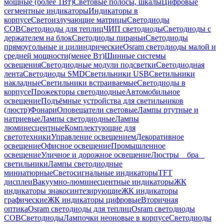
мощные (более 1Вт)
Световые полосы, шкалы
Цифровые
сегментные индикаторы
Индикаторы в
корпусе
Светоизлучающие матрицы
Светодиоды
COB
Светодиоды для теплиц
ЧИП светодиоды
Светодиоды с
держателем на блок
Светодиоды пираньи
Светодиоды
прямоугольные и цилиндрические
Osram светодиоды малой и
средней мощности(менее Вт)
Шинные системы
освещения
Светодиодные модули подсветки
Светодиодная
лента
Светодиоды SMD
Светильники USB
Светильники
накладные
Светильники встраиваемые
Светодиоды в
корпусе
Прожекторы светодиодные
Автомобильное
освещение
Подъёмные устройства для светильников
(люстр)
Фонари
Оповещатели световые
Лампы ртутные и
натриевые
Лампы светодиодные
Лампы
люминесцентные
Комплектующие для
светотехники
Управление освещением
Декоративное
освещение
Офисное освещение
Промышленное
освещение
Уличное и дорожное освещение
Люстры _ бра _
светильники
Лампы светодиодные
миниатюрные
Светосигнальные индикаторы
TFT
дисплеи
Вакуумно-люминесцентные индикаторы
ЖК
индикаторы знакосинтезирующие
ЖК индикаторы
графические
ЖК индикаторы цифровые
Вторичная
оптика
Osram светодиоды для теплиц
Osram светодиоды
COB
Светодиоды
Лампочки неоновые в корпусе
Светодиоды