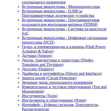
специального назначения
Встроенные микросхемы - Микропроцессоры
Встроенные микросхемы - ПЛИСы
Программируемые логические устройства
Встроенные микросхемы - Программируемая
пользователем вентильная матрица (ППВМ)
Встроенные микросхемы - Системы на кристалле
SoC
Встроенные микросхемы - Цифровые сигнальные
процессоры (ЦСП)
Гидро- и пневмоприводы и клапаны (Fluid Power
Actuators & Valves)
Датчики (Sensors)
Диоды, транзисторы и тиристоры (Diodes,
Transistors and Thyristors)
Дисплеи (Displays)
Драйверы и интерфейсы (Drivers and Interfaces)
Защита цепей (Circuit Protection)
Звуковые чипы специального назначения
Измерительное и тестовое оборудование (Test and
Measurement)
Инструменты (Tools)
Инструменты и оборудование (Home)
Интерфейс - Буферы сигналов, Повторители,
Распределители