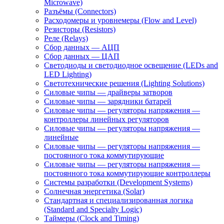
Microwave)
Разъёмы (Connectors)
Расходомеры и уровнемеры (Flow and Level)
Резисторы (Resistors)
Реле (Relays)
Сбор данных — АЦП
Сбор данных — ЦАП
Светодиоды и светодиодное освещение (LEDs and
LED Lighting)
Светотехнические решения (Lighting Solutions)
Силовые чипы — драйверы затворов
Силовые чипы — зарядники батарей
Силовые чипы — регуляторы напряжения —
контроллеры линейных регуляторов
Силовые чипы — регуляторы напряжения —
линейные
Силовые чипы — регуляторы напряжения —
постоянного тока коммутирующие
Силовые чипы — регуляторы напряжения —
постоянного тока коммутирующие контроллеры
Системы разработки (Development Systems)
Солнечная энергетика (Solar)
Стандартная и специализированная логика
(Standard and Specialty Logic)
Таймеры (Clock and Timing)