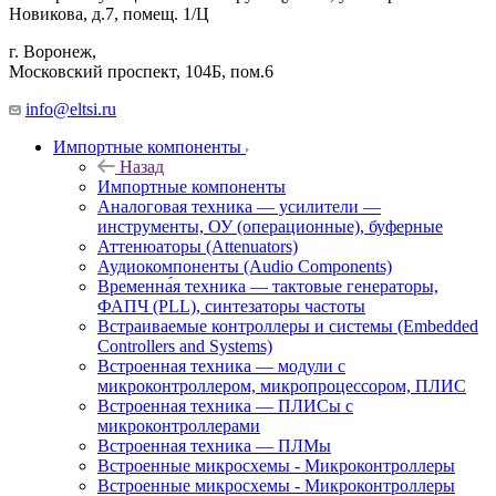
Новикова, д.7, помещ. 1/Ц
г. Воронеж,
​Московский проспект, 104Б, пом.6
info@eltsi.ru
Импортные компоненты
Назад
Импортные компоненты
Аналоговая техника — усилители —
инструменты, ОУ (операционные), буферные
Аттенюаторы (Attenuators)
Аудиокомпоненты (Audio Components)
Временна́я техника — тактовые генераторы,
ФАПЧ (PLL), синтезаторы частоты
Встраиваемые контроллеры и системы (Embedded
Controllers and Systems)
Встроенная техника — модули с
микроконтроллером, микропроцессором, ПЛИС
Встроенная техника — ПЛИСы с
микроконтроллерами
Встроенная техника — ПЛМы
Встроенные микросхемы - Микроконтроллеры
Встроенные микросхемы - Микроконтроллеры