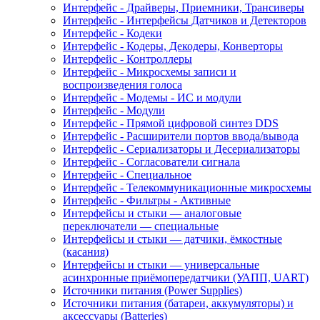
Интерфейс - Драйверы, Приемники, Трансиверы
Интерфейс - Интерфейсы Датчиков и Детекторов
Интерфейс - Кодеки
Интерфейс - Кодеры, Декодеры, Конверторы
Интерфейс - Контроллеры
Интерфейс - Микросхемы записи и
воспроизведения голоса
Интерфейс - Модемы - ИС и модули
Интерфейс - Модули
Интерфейс - Прямой цифровой синтез DDS
Интерфейс - Расширители портов ввода/вывода
Интерфейс - Сериализаторы и Десериализаторы
Интерфейс - Согласователи сигнала
Интерфейс - Специальное
Интерфейс - Телекоммуникационные микросхемы
Интерфейс - Фильтры - Активные
Интерфейсы и стыки — аналоговые
переключатели — специальные
Интерфейсы и стыки — датчики, ёмкостные
(касания)
Интерфейсы и стыки — универсальные
асинхронные приёмопередатчики (УАПП, UART)
Источники питания (Power Supplies)
Источники питания (батареи, аккумуляторы) и
аксессуары (Batteries)