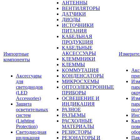
АНТЕННЫ
ВЕНТИЛЯТОРЫ
ДАТЧИКИ
ДИОДЫ
ИСТОЧНИКИ
ПИТАНИЯ
КАБЕЛЬНАЯ
ПРОДУКЦИЯ
КАБЕЛЬНЫЕ
АКСЕССУАРЫ
Импортные
Измерите
КЛЕММНИКИ
компоненты
КЛЕММЫ
КОММУТАЦИЯ
Акс
Аксессуары
КОНДЕНСАТОРЫ
при
для
МИКРОСХЕМЫ
Изм
светодиодов
ОПТОЭЛЕКТРОННЫЕ
пар
(LED
ПРИБОРЫ
окр
Accessories)
ОСВЕЩЕНИЕ И
Изм
Защита
ИНДИКАЦИЯ
пар
осветительных
РАЗНОЕ
пол
систем
РАЗЪЕМЫ
Инс
(Lighting
РАСХОДНЫЕ
Кал
Protection)
МАТЕРИАЛЫ
пов
Светодиодная
РЕЗИСТОРЫ
обо
индикация
РЕЗОНАТОРЫ И
Пая