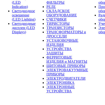
(LED
ФИЛЬТРЫ
обо
Indication)
РЕЛЕ
Про
Светодиодное
СКЛАДСКОЕ
обо
освещение
ОБОРУДОВАНИЕ
Рад
(LED Lighting)
СЧЕТЧИКИ
обо
Светодиодные
ТИРИСТОРЫ
Уче
дисплеи (LED
ТРАНЗИСТОРЫ
Эле
Displays)
ТРАНСФОРМАТОРЫ и
обо
ДРОССЕЛИ
УСТАНОВОЧНЫЕ
ИЗДЕЛИЯ
УСТРОЙСТВА
ЗАЩИТЫ
ФЕРРИТОВЫЕ
ИЗДЕЛИЯ и МАГНИТЫ
ЩИТОВЫЕ ПРИБОРЫ
ЭЛЕКТРОВАКУУМНЫЕ
ПРИБОРЫ
ЭЛЕКТРОДВИГАТЕЛИ
ЭЛЕКТРОНИКА
ЭЛЕКТРОННЫЕ
УСТРОЙСТВА