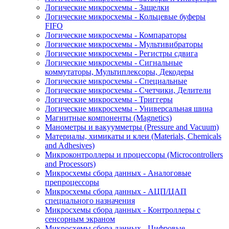
Логические микросхемы - Защелки
Логические микросхемы - Кольцевые буферы
FIFO
Логические микросхемы - Компараторы
Логические микросхемы - Мультивибраторы
Логические микросхемы - Регистры сдвига
Логические микросхемы - Сигнальные
коммутаторы, Мультиплексоры, Декодеры
Логические микросхемы - Специальные
Логические микросхемы - Счетчики, Делители
Логические микросхемы - Триггеры
Логические микросхемы - Универсальная шина
Магнитные компоненты (Magnetics)
Манометры и вакуумметры (Pressure and Vacuum)
Материалы, химикаты и клеи (Materials, Chemicals
and Adhesives)
Микроконтроллеры и процессоры (Microcontrollers
and Processors)
Микросхемы сбора данных - Аналоговые
препроцессоры
Микросхемы сбора данных - АЦП/ЦАП
специального назначения
Микросхемы сбора данных - Контроллеры с
сенсорным экраном
Микросхемы сбора данных - Цифровые