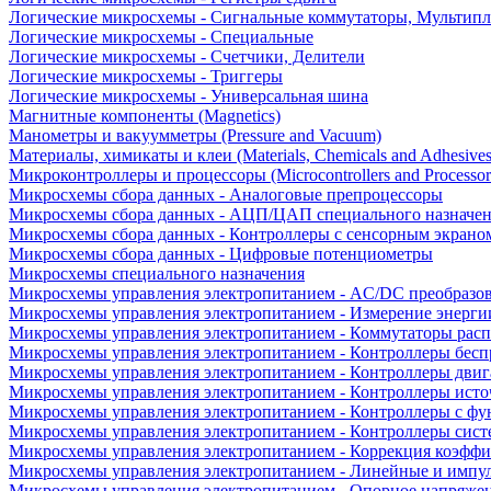
Логические микросхемы - Сигнальные коммутаторы, Мультипл
Логические микросхемы - Специальные
Логические микросхемы - Счетчики, Делители
Логические микросхемы - Триггеры
Логические микросхемы - Универсальная шина
Магнитные компоненты (Magnetics)
Манометры и вакуумметры (Pressure and Vacuum)
Материалы, химикаты и клеи (Materials, Chemicals and Adhesives
Микроконтроллеры и процессоры (Microcontrollers and Processor
Микросхемы сбора данных - Аналоговые препроцессоры
Микросхемы сбора данных - АЦП/ЦАП специального назначе
Микросхемы сбора данных - Контроллеры с сенсорным экрано
Микросхемы сбора данных - Цифровые потенциометры
Микросхемы специального назначения
Микросхемы управления электропитанием - AC/DC преобразо
Микросхемы управления электропитанием - Измерение энерги
Микросхемы управления электропитанием - Коммутаторы расп
Микросхемы управления электропитанием - Контроллеры бесп
Микросхемы управления электропитанием - Контроллеры двиг
Микросхемы управления электропитанием - Контроллеры исто
Микросхемы управления электропитанием - Контроллеры с ф
Микросхемы управления электропитанием - Контроллеры сист
Микросхемы управления электропитанием - Коррекция коэфф
Микросхемы управления электропитанием - Линейные и импу
Микросхемы управления электропитанием - Опорное напряже