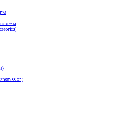
оры
росхемы
ssories)
s)
ansmission)