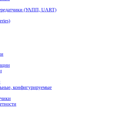
ередатчики (УАПП, UART)
ries)
ли
ации
и
я
ьные, конфигурируемые
тчики
етности