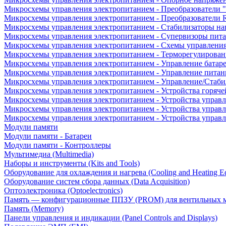
Микросхемы управления электропитанием - Преобразователи "
Микросхемы управления электропитанием - Преобразователи
Микросхемы управления электропитанием - Стабилизаторы на
Микросхемы управления электропитанием - Супервизоры пит
Микросхемы управления электропитанием - Схемы управлени
Микросхемы управления электропитанием - Терморегулирован
Микросхемы управления электропитанием - Управление батар
Микросхемы управления электропитанием - Управление питан
Микросхемы управления электропитанием - Управление/Стаби
Микросхемы управления электропитанием - Устройства горяче
Микросхемы управления электропитанием - Устройства управ
Микросхемы управления электропитанием - Устройства управл
Микросхемы управления электропитанием - Устройства управ
Модули памяти
Модули памяти - Батареи
Модули памяти - Контроллеры
Мультимедиа (Multimedia)
Наборы и инструменты (Kits and Tools)
Оборудование для охлаждения и нагрева (Cooling and Heating E
Оборудование систем сбора данных (Data Acquisition)
Оптоэлектроника (Optoelectronics)
Память — конфигурационные ППЗУ (PROM) для вентильных 
Память (Memory)
Панели управления и индикации (Panel Controls and Displays)