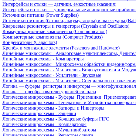
Интерфейсы и стыки — датчики, ёмкостные (касания)
Интерфейсы и стыки — универсальные асинхронные приёмоп
Источники питания (Power Supplies)
Источники питания (батареи, аккумуляторы) и аксессуары (Batte
Кварцевые резонаторы и генераторы (Crystals and Oscillators)
Коммуникационные компоненты (Communication)
Компьютерные компоненты (Computer Products)
Конденсаторы (Capacitors)
Крепёж и монтажные элементы (Fasteners and Hardware)
Линейные микросхемы - Аналоговые мультиплексоры, Делите
Линейные микросхемы - Компараторы
Линейные микросхемы - Микросхемы обработки видеоинформ
Линейные микросхемы - Усилители - Видеоусилители и Модул
Линейные микросхемы - Усилители - Звуковые
Линейные микросхемы - Усилители - Специального назначени
Логика — буферы, регистры и инверторы — многофункционал
Логика — преобразователи уровней сигнала
Логические микросхемы - Буферы, Приемники, Приемопереда
Логические микросхемы - Генераторы и Устройства проверки ч
Логические микросхемы - Затворы и Инверторы
Логические микросхемы - Защелки
Логические микросхемы - Кольцевые буферы FIFO
Логические микросхемы - Компараторы
Логические микросхемы - Мультивибраторы
Логические микросхемы - Регистры сдвига