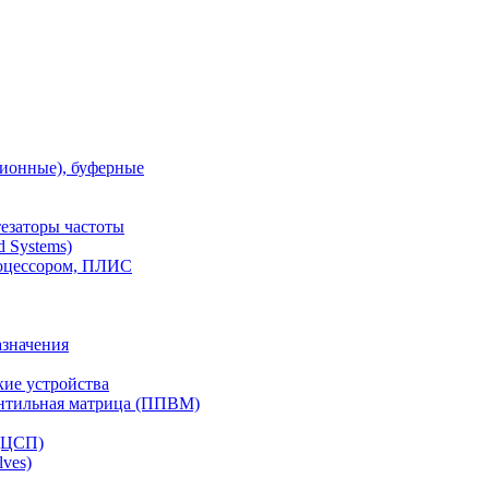
ионные), буферные
тезаторы частоты
 Systems)
роцессором, ПЛИС
азначения
ие устройства
ентильная матрица (ППВМ)
(ЦСП)
lves)