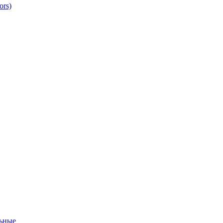
ors)
ьные