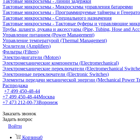
Тактовые микросхемы - Линии задержки
Тактовые микросхемы - Микросхемы управления батареями
Тактовые микросхемы - Программируемые таймеры и Генерат
Тактовые микросхемы - Специального назначения
Тактовые микросхемы - Тактовые буферы и управляющие мик
Трубы, шланги, рукава и аксессуары (Pipe, Tubing, Hose and Acce
Управление питанием (Power Management)
Управление температурой (Thermal Management)
Усилители (Amplifiers)
Фильтры (Filters)
Электродвигатели (Motors)
Электромеханические компоненты (Electromechanical)
Электромеханические переключатели (Electromechanical Switche
Электронные переключатели (Electronic Switches)
Элементы передачи механической энергии (Mechanical Power Tr
Распродажа
+7 499 450-48-44
+7 499 450-48-44
Москва
+7 473 212-00-73
Воронеж
Заказать звонок
Задать вопрос
Войти
Корзина
0