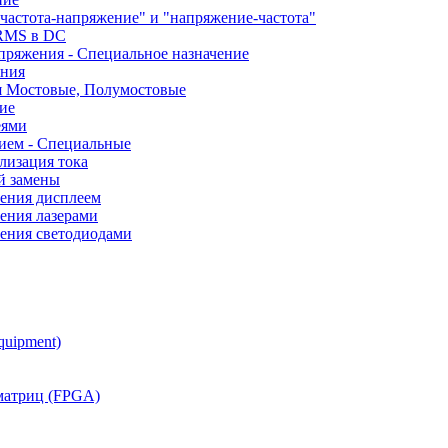
частота-напряжение" и "напряжение-частота"
 RMS в DC
пряжения - Специальное назначение
ания
я Мостовые, Полумостовые
ие
еями
ием - Специальные
лизация тока
й замены
ления дисплеем
ения лазерами
ления светодиодами
quipment)
матриц (FPGA)