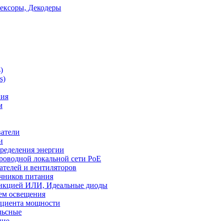
ексоры, Декодеры
)
s)
ния
м
ватели
и
ределения энергии
роводной локальной сети PoE
ателей и вентиляторов
чников питания
ункцией ИЛИ, Идеальные диоды
ем освещения
ициента мощности
льсные
ние