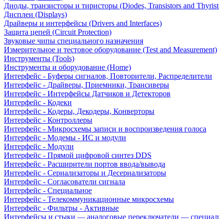
Диоды, транзисторы и тиристоры (Diodes, Transistors and Thyrist
Дисплеи (Displays)
Драйверы и интерфейсы (Drivers and Interfaces)
Защита цепей (Circuit Protection)
Звуковые чипы специального назначения
Измерительное и тестовое оборудование (Test and Measurement)
Инструменты (Tools)
Инструменты и оборудование (Home)
Интерфейс - Буферы сигналов, Повторители, Распределители
Интерфейс - Драйверы, Приемники, Трансиверы
Интерфейс - Интерфейсы Датчиков и Детекторов
Интерфейс - Кодеки
Интерфейс - Кодеры, Декодеры, Конверторы
Интерфейс - Контроллеры
Интерфейс - Микросхемы записи и воспроизведения голоса
Интерфейс - Модемы - ИС и модули
Интерфейс - Модули
Интерфейс - Прямой цифровой синтез DDS
Интерфейс - Расширители портов ввода/вывода
Интерфейс - Сериализаторы и Десериализаторы
Интерфейс - Согласователи сигнала
Интерфейс - Специальное
Интерфейс - Телекоммуникационные микросхемы
Интерфейс - Фильтры - Активные
Интерфейсы и стыки — аналоговые переключатели — специал