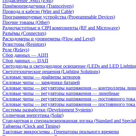
Подавление ЭМП (EMI)
Приёмопередатчики (Transceivers)
Провода и кабели (Wire and Cable)
Программируемые устройства (Programmable Devices)
Прочие товары (Other)
Радиочастотные и СВЧ компоненты (RF and Microwave)
Разъёмы (Connectors)
Расходомеры и уровнемеры (Flow and Level)
Резисторы (Resistors)
Реле (Relays)
Сбор данных — АЦП
Сбор данных — ЦАП
Светодиоды и светодиодное освещение (LEDs and LED Lighting
Светотехнические решения (Lighting Solutions)
Силовые чипы — драйверы затворов
Силовые чипы — зарядники батарей
Силовые чипы — регуляторы напряжения — контроллеры лине
Силовые чипы — регуляторы напряжения — линейные
Силовые чипы — регуляторы напряжения — постоянного ток
Силовые чипы — регуляторы напряжения — постоянного ток
Системы разработки (Development Systems)
Солнечная энергетика (Solar)
Стандартная и специализированная логика (Standard and Special
Таймеры (Clock and Timing)
Тактовые микросхемы - Генераторы реального времени