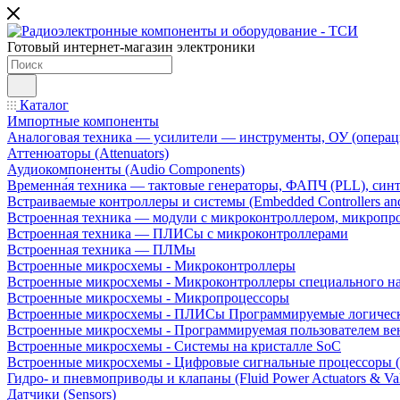
Готовый интернет-магазин электроники
Каталог
Импортные компоненты
Аналоговая техника — усилители — инструменты, ОУ (операц
Аттенюаторы (Attenuators)
Аудиокомпоненты (Audio Components)
Временна́я техника — тактовые генераторы, ФАПЧ (PLL), син
Встраиваемые контроллеры и системы (Embedded Controllers and
Встроенная техника — модули с микроконтроллером, микроп
Встроенная техника — ПЛИСы с микроконтроллерами
Встроенная техника — ПЛМы
Встроенные микросхемы - Микроконтроллеры
Встроенные микросхемы - Микроконтроллеры специального н
Встроенные микросхемы - Микропроцессоры
Встроенные микросхемы - ПЛИСы Программируемые логическ
Встроенные микросхемы - Программируемая пользователем в
Встроенные микросхемы - Системы на кристалле SoC
Встроенные микросхемы - Цифровые сигнальные процессоры 
Гидро- и пневмоприводы и клапаны (Fluid Power Actuators & Va
Датчики (Sensors)