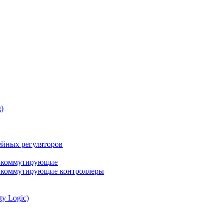
)
йных регуляторов
а коммутирующие
а коммутирующие контроллеры
ty Logic)