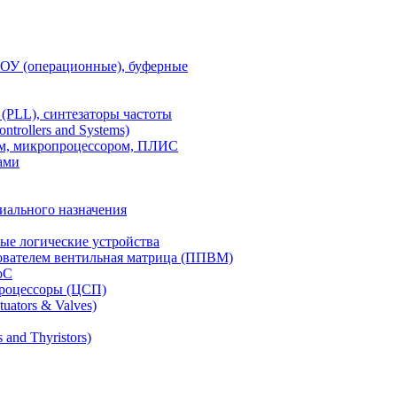
 ОУ (операционные), буферные
(PLL), синтезаторы частоты
rollers and Systems)
ом, микропроцессором, ПЛИС
ами
иального назначения
е логические устройства
ователем вентильная матрица (ППВМ)
oC
роцессоры (ЦСП)
uators & Valves)
and Thyristors)