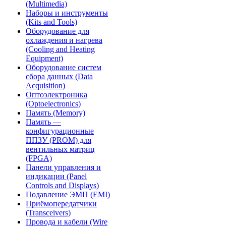
(Multimedia)
Наборы и инструменты
(Kits and Tools)
Оборудование для
охлаждения и нагрева
(Cooling and Heating
Equipment)
Оборудование систем
сбора данных (Data
Acquisition)
Оптоэлектроника
(Optoelectronics)
Память (Memory)
Память —
конфигурационные
ППЗУ (PROM) для
вентильных матриц
(FPGA)
Панели управления и
индикации (Panel
Controls and Displays)
Подавление ЭМП (EMI)
Приёмопередатчики
(Transceivers)
Провода и кабели (Wire