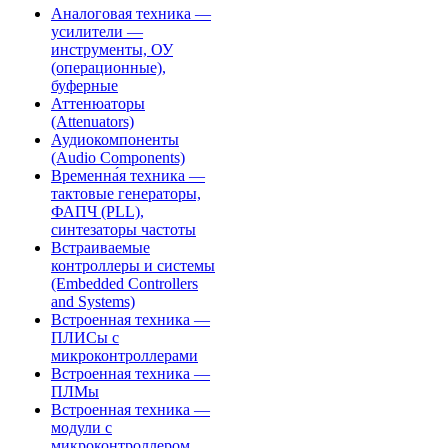
Аналоговая техника —
усилители —
инструменты, ОУ
(операционные),
буферные
Аттенюаторы
(Attenuators)
Аудиокомпоненты
(Audio Components)
Временна́я техника —
тактовые генераторы,
ФАПЧ (PLL),
синтезаторы частоты
Встраиваемые
контроллеры и системы
(Embedded Controllers
and Systems)
Встроенная техника —
ПЛИСы с
микроконтроллерами
Встроенная техника —
ПЛМы
Встроенная техника —
модули с
микроконтроллером,