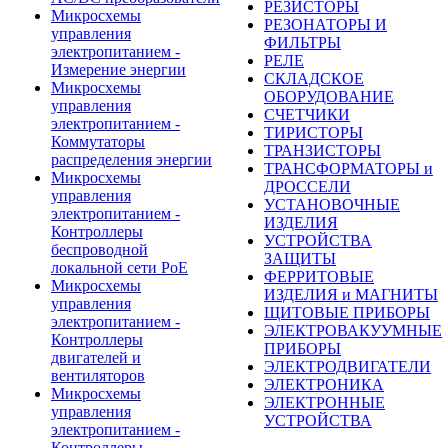
РЕЗИСТОРЫ
Микросхемы
РЕЗОНАТОРЫ И
управления
ФИЛЬТРЫ
электропитанием -
РЕЛЕ
Измерение энергии
СКЛАДСКОЕ
Микросхемы
ОБОРУДОВАНИЕ
управления
СЧЕТЧИКИ
электропитанием -
ТИРИСТОРЫ
Коммутаторы
ТРАНЗИСТОРЫ
распределения энергии
ТРАНСФОРМАТОРЫ и
Микросхемы
ДРОССЕЛИ
управления
УСТАНОВОЧНЫЕ
электропитанием -
ИЗДЕЛИЯ
Контроллеры
УСТРОЙСТВА
беспроводной
ЗАЩИТЫ
локальной сети PoE
ФЕРРИТОВЫЕ
Микросхемы
ИЗДЕЛИЯ и МАГНИТЫ
управления
ЩИТОВЫЕ ПРИБОРЫ
электропитанием -
ЭЛЕКТРОВАКУУМНЫЕ
Контроллеры
ПРИБОРЫ
двигателей и
ЭЛЕКТРОДВИГАТЕЛИ
вентиляторов
ЭЛЕКТРОНИКА
Микросхемы
ЭЛЕКТРОННЫЕ
управления
УСТРОЙСТВА
электропитанием -
Контроллеры