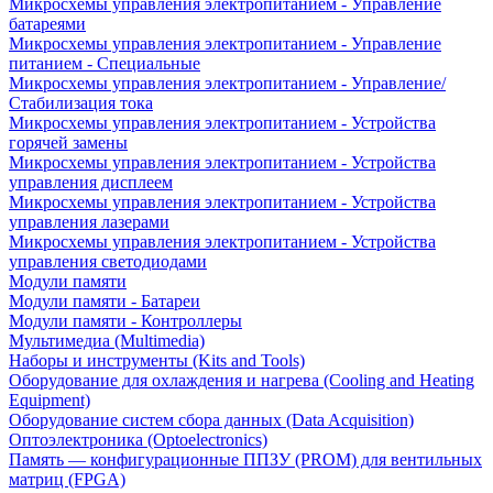
Микросхемы управления электропитанием - Управление
батареями
Микросхемы управления электропитанием - Управление
питанием - Специальные
Микросхемы управления электропитанием - Управление/
Стабилизация тока
Микросхемы управления электропитанием - Устройства
горячей замены
Микросхемы управления электропитанием - Устройства
управления дисплеем
Микросхемы управления электропитанием - Устройства
управления лазерами
Микросхемы управления электропитанием - Устройства
управления светодиодами
Модули памяти
Модули памяти - Батареи
Модули памяти - Контроллеры
Мультимедиа (Multimedia)
Наборы и инструменты (Kits and Tools)
Оборудование для охлаждения и нагрева (Cooling and Heating
Equipment)
Оборудование систем сбора данных (Data Acquisition)
Оптоэлектроника (Optoelectronics)
Память — конфигурационные ППЗУ (PROM) для вентильных
матриц (FPGA)