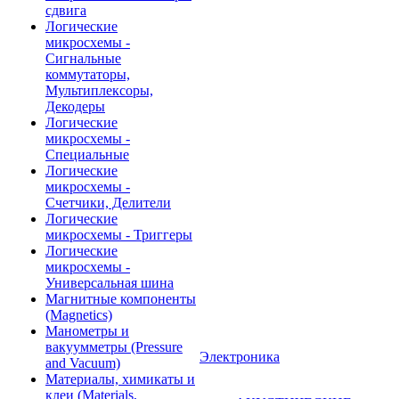
сдвига
Логические
микросхемы -
Сигнальные
коммутаторы,
Мультиплексоры,
Декодеры
Логические
микросхемы -
Специальные
Логические
микросхемы -
Счетчики, Делители
Логические
микросхемы - Триггеры
Логические
микросхемы -
Универсальная шина
Магнитные компоненты
(Magnetics)
Манометры и
вакуумметры (Pressure
Электроника
and Vacuum)
Материалы, химикаты и
клеи (Materials,