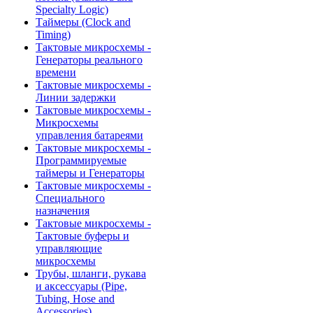
Specialty Logic)
Таймеры (Clock and
Timing)
Тактовые микросхемы -
Генераторы реального
времени
Тактовые микросхемы -
Линии задержки
Тактовые микросхемы -
Микросхемы
управления батареями
Тактовые микросхемы -
Программируемые
таймеры и Генераторы
Тактовые микросхемы -
Специального
назначения
Тактовые микросхемы -
Тактовые буферы и
управляющие
микросхемы
Трубы, шланги, рукава
и аксессуары (Pipe,
Tubing, Hose and
Accessories)