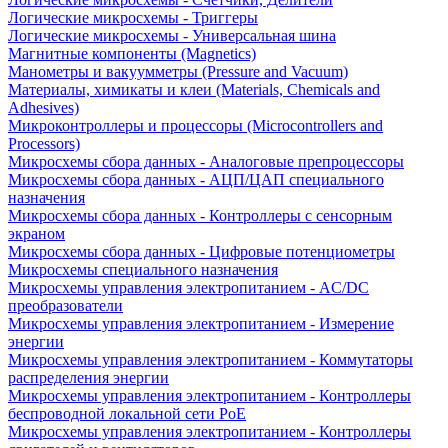
Логические микросхемы - Триггеры
Логические микросхемы - Универсальная шина
Магнитные компоненты (Magnetics)
Манометры и вакуумметры (Pressure and Vacuum)
Материалы, химикаты и клеи (Materials, Chemicals and
Adhesives)
Микроконтроллеры и процессоры (Microcontrollers and
Processors)
Микросхемы сбора данных - Аналоговые препроцессоры
Микросхемы сбора данных - АЦП/ЦАП специального
назначения
Микросхемы сбора данных - Контроллеры с сенсорным
экраном
Микросхемы сбора данных - Цифровые потенциометры
Микросхемы специального назначения
Микросхемы управления электропитанием - AC/DC
преобразователи
Микросхемы управления электропитанием - Измерение
энергии
Микросхемы управления электропитанием - Коммутаторы
распределения энергии
Микросхемы управления электропитанием - Контроллеры
беспроводной локальной сети PoE
Микросхемы управления электропитанием - Контроллеры