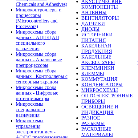
АКУСТИЧЕСКИЕ
Chemicals and Adhesives)
КОМПОНЕНТЫ
Микроконтроллеры и
АНТЕННЫ
процессоры
ВЕНТИЛЯТОРЫ
(Microcontrollers and
ДАТЧИКИ
Processors)
ДИОДЫ
Микросхемы сбора
ИСТОЧНИКИ
данных - АЦП/ЦАП
ПИТАНИЯ
специального
КАБЕЛЬНАЯ
назначения
ПРОДУКЦИЯ
Микросхемы сбора
КАБЕЛЬНЫЕ
данных - Аналоговые
АКСЕССУАРЫ
препроцессоры
КЛЕММНИКИ
Микросхемы сбора
КЛЕММЫ
данных - Контроллеры с
КОММУТАЦИЯ
сенсорным экраном
КОНДЕНСАТОРЫ
Микросхемы сбора
МИКРОСХЕМЫ
данных - Цифровые
ОПТОЭЛЕКТРОННЫЕ
потенциометры
ПРИБОРЫ
Микросхемы
ОСВЕЩЕНИЕ И
специального
ИНДИКАЦИЯ
назначения
РАЗНОЕ
Микросхемы
РАЗЪЕМЫ
управления
РАСХОДНЫЕ
электропитанием -
МАТЕРИАЛЫ
AC/DC преобразователи