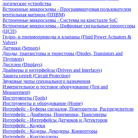
логические устройства
Встроенные микросхемы - Программируемая пользователем
вентильная матрица (ППВМ)
Встроенные микросхемы - Системы на кристалле SoC
Встроенные микросхемы - Цифровые сигнальные процессоры
(ЦСП)
Гидро- и пневмоприводы и клапаны (Fluid Power Actuators &
Valves)
Датчики (Sensors)
Диоды, транзисторы и тиристоры (Diodes, Transistors and
Thyristors)
Дисплеи (Displays)
Драйверы и интерфейсы (Drivers and Interfaces)
Защита цепей (Circuit Protection)
Звуковые чипы специального назначения
Измерительное и тестовое оборудование (Test and
Measurement)
Инструменты (Tools)
Инструменты и оборудование (Home)
Интерфейс - Буферы сигналов, Повторители, Распределители
Интерфейс - Драйверы, Приемники, Трансиверы
Интерфейс - Интерфейсы Датчиков и Детекторов
Интерфейс - Кодеки
Интерфейс - Кодеры, Декодеры, Конверторы
Интерфейс - Контроллеры