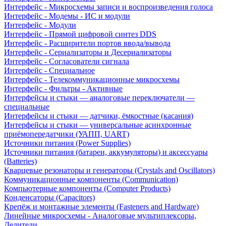
Интерфейс - Микросхемы записи и воспроизведения голоса
Интерфейс - Модемы - ИС и модули
Интерфейс - Модули
Интерфейс - Прямой цифровой синтез DDS
Интерфейс - Расширители портов ввода/вывода
Интерфейс - Сериализаторы и Десериализаторы
Интерфейс - Согласователи сигнала
Интерфейс - Специальное
Интерфейс - Телекоммуникационные микросхемы
Интерфейс - Фильтры - Активные
Интерфейсы и стыки — аналоговые переключатели —
специальные
Интерфейсы и стыки — датчики, ёмкостные (касания)
Интерфейсы и стыки — универсальные асинхронные
приёмопередатчики (УАПП, UART)
Источники питания (Power Supplies)
Источники питания (батареи, аккумуляторы) и аксессуары
(Batteries)
Кварцевые резонаторы и генераторы (Crystals and Oscillators)
Коммуникационные компоненты (Communication)
Компьютерные компоненты (Computer Products)
Конденсаторы (Capacitors)
Крепёж и монтажные элементы (Fasteners and Hardware)
Линейные микросхемы - Аналоговые мультиплексоры,
Делители