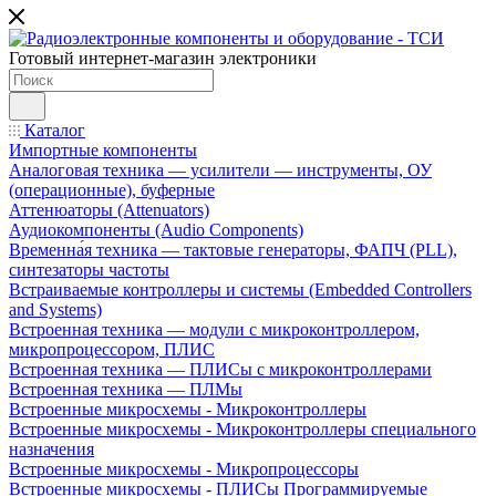
Готовый интернет-магазин электроники
Каталог
Импортные компоненты
Аналоговая техника — усилители — инструменты, ОУ
(операционные), буферные
Аттенюаторы (Attenuators)
Аудиокомпоненты (Audio Components)
Временна́я техника — тактовые генераторы, ФАПЧ (PLL),
синтезаторы частоты
Встраиваемые контроллеры и системы (Embedded Controllers
and Systems)
Встроенная техника — модули с микроконтроллером,
микропроцессором, ПЛИС
Встроенная техника — ПЛИСы с микроконтроллерами
Встроенная техника — ПЛМы
Встроенные микросхемы - Микроконтроллеры
Встроенные микросхемы - Микроконтроллеры специального
назначения
Встроенные микросхемы - Микропроцессоры
Встроенные микросхемы - ПЛИСы Программируемые