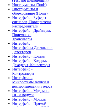
(Test and Measurement)
Инструменты (Tools)
Инструменты и
оборудование (Home)
Интерфейс - Буферы
сигналов, Повторители,
Распределители
Интерфейс - Драйверы,
Приемники,
Трансиверы
Интерфейс -
Интерфейсы Датчиков и
Детекторов
Интерфейс - Кодеки
Интерфейс - Кодеры,
Декодеры, Конверторы
Интерфейс -
Контроллеры
Интерфейс -
Микросхемы записи и
воспроизведения голоса
Интерфейс - Модемы -
ИС и модули
Интерфейс - Модули
Интерфейс - Прямой