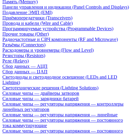
Память (Memory)
Панели управления и индикации (Panel Controls and Displays)
Подавление ЭМП (EMI)
Приёмопередатчики (Transceivers)
Провода и кабели (Wire and Cable)
Программируемые устройства (Programmable Devices)
Прочие товары (Other)
Радиочастотные и СВЧ компоненты (RF and Microwave)
Разъёмы (Connectors)
Расходомеры и уровнемеры (Flow and Level)
Резисторы (Resistors)
Реле (Relays)
Сбор данных — АЦП
Сбор данных — ЦАП
Светодиоды и светодиодное освещение (LEDs and LED
Lighting)
Светотехнические решения (Lighting Solutions)
Силовые чипы — драйверы затворов
Силовые чипы — зарядники батарей
Силовые чипы — регуляторы напряжения — контроллеры
линейных регуляторов
Силовые чипы — регуляторы напряжения — линейные
Силовые чипы — регуляторы напряжения — постоянного
тока коммутирующие
Силовые чипы — регуляторы напряжения — постоянного