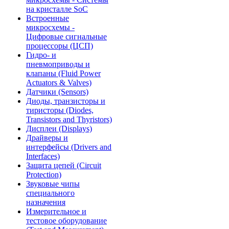
на кристалле SoC
Встроенные
микросхемы -
Цифровые сигнальные
процессоры (ЦСП)
Гидро- и
пневмоприводы и
клапаны (Fluid Power
Actuators & Valves)
Датчики (Sensors)
Диоды, транзисторы и
тиристоры (Diodes,
Transistors and Thyristors)
Дисплеи (Displays)
Драйверы и
интерфейсы (Drivers and
Interfaces)
Защита цепей (Circuit
Protection)
Звуковые чипы
специального
назначения
Измерительное и
тестовое оборудование